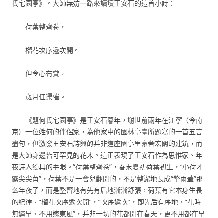
氏宅園亭》。大師無妨一路來讀讀王安石的這首小詩：
荷葉整齊卷，
榴花次序遞次開。
但令心有賞，
歲月任渠催。
《題何氏宅園亭》是王安石暮年，謝世前兩年在江寧（今南
京）一位姓何的伴侶家，為他家中的園林亭臺所題寫的一首五言
盡句，但激發王安石詩興的并非這座園亭里豪奢宏闊的建筑，而
是大師身邊皆可罕見的花木。這正表現了王安石作為思惟家、年
夜詩人獨具的手眼。“荷葉整齊卷”，春末夏初荷葉初生，“小荷才
露尖尖角”，荷葉不是一會兒翻開的，不是整潔地長成“擎雨蓋”那
么年夜了，而是整齊地有先有后地漸漸舒張，荷葉有它本身生長
的紀律。“榴花次序遞次開”，“次序遞次”，即先后有序地，“花時
無遲早，不用嫁東風”，并非一切的花都開在春天，更不用都在早