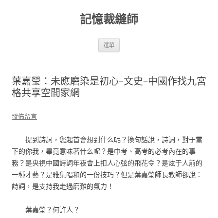
跳
至
記憶裁縫師
主
要
內
容
選單
葉嘉瑩：未應磨染是初心–文史–中國作找九宮
格共享空間家網
發佈留言
提到詩詞，您起首會想到什么呢？換句話說，詩詞，對于當
下的你我，畢竟意味著什么呢？是中考、高考的必考內在的事
務？是央視中國詩詞年夜會上扣人心弦的飛花令？是炫于人前的
一種才藝？是雅集唱和的一份技巧？但是葉嘉瑩師長教師卻說：
詩詞，是支持我走過磨難的氣力！
葉嘉瑩？何許人？