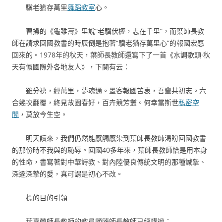
驥老猶存萬里
舞蹈教室
心。
曹操的《龜雖壽》里說“老驥伏櫪，志在千里”，而葉師長教
師在請求回國教書的時辰倒是抱著“驥老猶存萬里心”的報國宏愿
回來的。1978年的秋天，葉師長教師還寫下了一首《水調歌頭·秋
天有懷國際外各地友人》，下闋有云：
雖分袂，經萬里，夢魂通。墨客報國苦衷，吾輩共初志。六
合幾次翻覆，終見故園春好，百卉競芳叢。何幸當斯世
私密空
間
，莫放今生空。
明天讀來，我們仍然能感觸感染到葉師長教師渴盼回國教書
的那份時不我與的恥辱。回國40多年來，葉師長教師恰是用本身
的性命，書寫著對中華詩教、對內陸優良傳統文明的那種誠摯、
深邃深摯的愛，真可謂是初心不改。
標的目的引領
葉嘉瑩師長教師的教員顧隨師長教師已經講過：