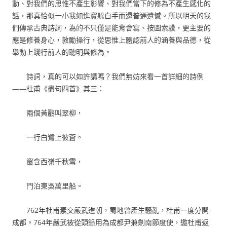
動、對我們的思惟不產生影響、對我們當下的修為不產生感化的
話，那真恰似一小我如進寶躲白手而還普通遺憾。所以明天的我
們傳承古典詩詞，為的不只僅是能背會寫、按圖索驥，更主要的
應是修養身心，敦勵操行，從思惟上體認前人的涵養與品德，從
舉動上踐行前人的聰明與修為。
詩詞，真的可以如許講嗎？我們無妨來看一首詳細的詩例
——杜甫《盡句四首》其三：
兩個黃鸝叫翠柳，
一行白鷺上彼蒼。
窗含西嶺千秋雪，
門泊東吳萬里船。
762年杜甫素交嚴武進朝，蜀地曾產生騷亂，杜甫一度分開
成都。764年嚴武被從頭錄用為成都尹兼劍南節度使，邀杜甫返