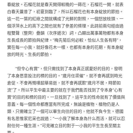
春綻放。石榴花就是春天開得較晚的一蒔花，石榴花一開，就表
白春天曩昔了，初夏到臨了，所以石榴花也有本身綻放的節拍。
這一花一葉的紅綠之間就構成了光鮮的對照，一個怒放枝頭、一
個浮萍水上的高下之間也就有了參差的條理。此詩前兩句經由過
程雙聲（整齊）疊韻（次序遞次）詞，凸顯出萬事萬物都有本身
生長成長的節拍與紀律。“梅先菊后何必較，恰似人生各有時”，
實在每一小我，就好像花木一樣，也都有本身的花期，有本身綻
放的時光、生長的節拍。
“但令心有賞”，但只需找到了本身真正感愛好的目的，發明
了本身愿意投注的標的目的。“歲月任渠催”，就不會再感到時光
倉促、不會再慨嘆韶華易逝，就不會再感歎“歲月不居，時節如
流”了。所以平生中最主要的就在于我們能否找到了令本身“心有
賞”的目的和標的目的。一旦找到了，這平生的性命就有了價值與
意義。每一個性命都應當有所完成，無論是植物、植物仍是人
類，只需確立了一個可以畢生向往的目的，他就不負今生。德國
有名思惟家尼采也說過：“一小我了解本身為什么而活，就可以忍
耐任何一種生涯。”可見確立目的對于一小我的平生生長至關主
要。