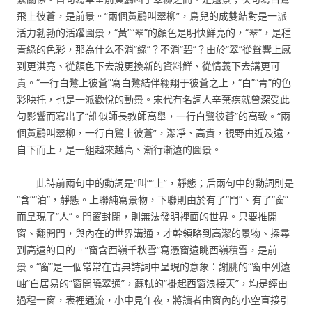
飛上彼蒼，是前景。“兩個黃鸝叫翠柳”，鳥兒的成雙結對是一派
活力勃勃的活躍圖景，“黃”“翠”的顏色是明快鮮亮的，“翠”，是種
青綠的色彩，那為什么不消“綠”？不消“碧”？由於“翠”從聲響上感
到更洪亮、從顏色下去說更換新的資料鮮、從情義下去講更可
貴。“一行白鷺上彼蒼”寫白鷺結伴翱翔于彼蒼之上，“白”“青”的色
彩映托，也是一派歡悅的動景。宋代有名詞人辛棄疾就曾深受此
句影響而寫出了“誰似師長教師高舉，一行白鷺彼蒼”的高致。“兩
個黃鸝叫翠柳，一行白鷺上彼蒼”，潔凈、高貴，視野由近及遠，
自下而上，是一組越來越高、漸行漸遠的圖景。
此詩前兩句中的動詞是“叫”“上”，靜態；后兩句中的動詞則是
“含”“泊”，靜態。上聯純寫景物，下聯則由於有了“門”、有了“窗”
而呈現了“人”。門窗封閉，則無法發明裡面的世界。只要推開
窗、翻開門，與內在的世界溝通，才幹領略到高潔的景物、探尋
到高遠的目的。“窗含西嶺千秋雪”寫憑窗遠眺西嶺積雪，是前
景。“窗”是一個常常在古典詩詞中呈現的意象：謝朓的“窗中列遠
岫”白居易的“窗開曉翠通”，蘇軾的“掛起西窗浪接天”，均是經由
過程一窗，表裡通流，小中見年夜，將讀者由窗內的小空直接引