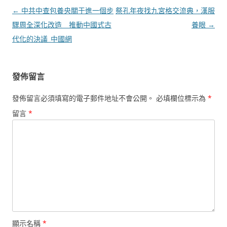
文
←
中共中查包養央關于進一個步
祭孔年夜找九宮格交流典，漢服
章
驟周全深化改造 推動中國式古
養眼
→
導
代化的決議_中國網
覽
發佈留言
發佈留言必須填寫的電子郵件地址不會公開。
必填欄位標示為
*
留言
*
顯示名稱
*