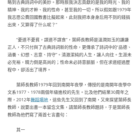
略到古典詩詞中的美妙。那時辰我決志貢獻的是我的時光、我的
精神、我的才幹、我的性命，甚至我的一切。所以假如跟1979年
我志愿公費回國教書比擬起來，此刻我把本身身后用不到的錢捐
出來，又算得了什么呢？”
“憂道不憂貧，謀道不謀食”，葉師長教師是溫潤如玉的謙謙
正人，不只付與了古典詩詞新的性命，更傳承了詩詞中的“品德、
涵養、幻想、志意、持守”。清澈潔純的人生，讓人向往。生涯未
必充裕，精力倒是高尚的；性命未必詩意脈脈，但在求道經過歷
程中，卻活出了境界。
葉師長教師1979年回到南開年夜學，傳授的是南開年夜學中
文系1977、1978兩個年級進校的先生。比及他們結業30周年之
際，2012年
舞蹈場地
，這些先生又回到了南開，又來探望葉師長
教師，說要出書一本留念文集，請葉師長教師題詩，于是葉師長
教師為他們寫了兩首七言盡句：
其一