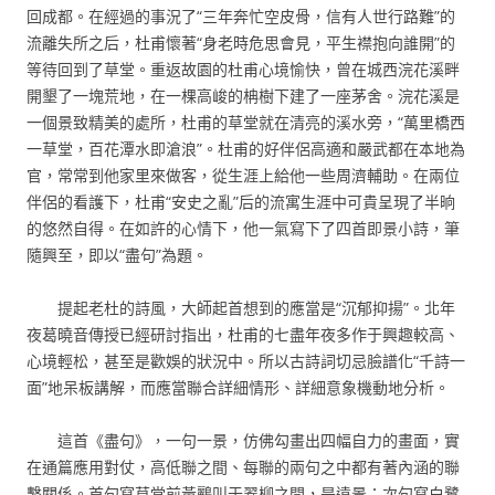
回成都。在經過的事況了“三年奔忙空皮骨，信有人世行路難”的
流離失所之后，杜甫懷著“身老時危思會見，平生襟抱向誰開”的
等待回到了草堂。重返故園的杜甫心境愉快，曾在城西浣花溪畔
開墾了一塊荒地，在一棵高峻的柟樹下建了一座茅舍。浣花溪是
一個景致精美的處所，杜甫的草堂就在清亮的溪水旁，“萬里橋西
一草堂，百花潭水即滄浪”。杜甫的好伴侶高適和嚴武都在本地為
官，常常到他家里來做客，從生涯上給他一些周濟輔助。在兩位
伴侶的看護下，杜甫“安史之亂”后的流寓生涯中可貴呈現了半晌
的悠然自得。在如許的心情下，他一氣寫下了四首即景小詩，筆
隨興至，即以“盡句”為題。
提起老杜的詩風，大師起首想到的應當是“沉郁抑揚”。北年
夜葛曉音傳授已經研討指出，杜甫的七盡年夜多作于興趣較高、
心境輕松，甚至是歡娛的狀況中。所以古詩詞切忌臉譜化“千詩一
面”地呆板講解，而應當聯合詳細情形、詳細意象機動地分析。
這首《盡句》，一句一景，仿佛勾畫出四幅自力的畫面，實
在通篇應用對仗，高低聯之間、每聯的兩句之中都有著內涵的聯
繫關係。首句寫草堂前黃鸝叫于翠柳之間，是遠景；次句寫白鷺