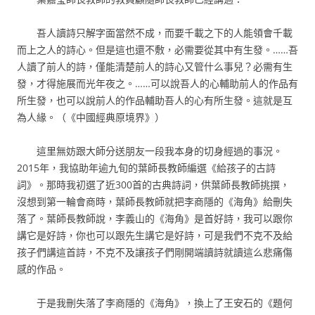
吾人讀詩只解字面當然不成，而要千載之下的人能領會千載
而上之人的詩心。但是這也還不敷，必需要從其中有生發。……吾
人讀了前人的詩，僅能清楚前人的詩心又管什么事兒？必需有生
發，才得施展而光年夜之。……可以說吾人的心輔助前人的作品有
所生發，也可以說前人的作品輔助吾人的心有所生發。這就是互
為人緣。（《中國經典原境界》）
這里無妨跟大師分送朋友一段我本身的切身經過的事況。
2015年，我協助年逾九旬的葉師長教師編選《給孩子的古詩
詞》。那時我初選了近300首的古典詩詞，供葉師長教師挑撰，
沒想到第一輪會商時，葉師長教師就把李商隱的《海角》給刪失
落了。葉師長教師說，李義山的《海角》是首好詩，我可以跟你
講它是好詩，你也可以跟先生講它是好詩，可是我們不克不及給
孩子們講這首詩，不克不及讓孩子們剛開端讀詩就讀這么悲痛傷
感的作品。
于是我刪失落了李商隱的《海角》，換上了王安石的《題何