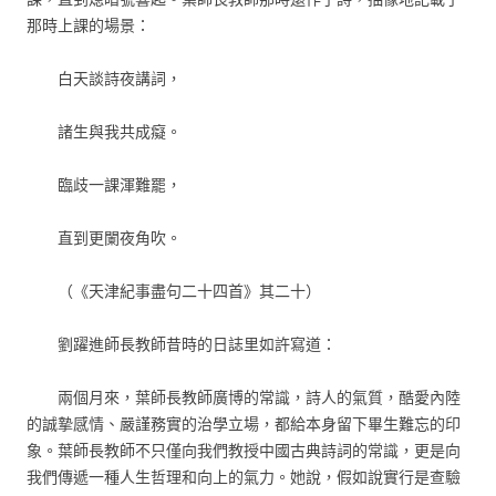
那時上課的場景：
白天談詩夜講詞，
諸生與我共成癡。
臨歧一課渾難罷，
直到更闌夜角吹。
（《天津紀事盡句二十四首》其二十）
劉躍進師長教師昔時的日誌里如許寫道：
兩個月來，葉師長教師廣博的常識，詩人的氣質，酷愛內陸
的誠摯感情、嚴謹務實的治學立場，都給本身留下畢生難忘的印
象。葉師長教師不只僅向我們教授中國古典詩詞的常識，更是向
我們傳遞一種人生哲理和向上的氣力。她說，假如說實行是查驗