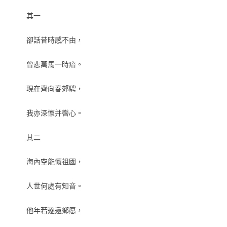
其一
卻話昔時感不由，
曾悲萬馬一時瘖。
現在齊向春郊騁，
我亦深懷并轡心。
其二
海內空能懷祖國，
人世何處有知音。
他年若遂還鄉愿，