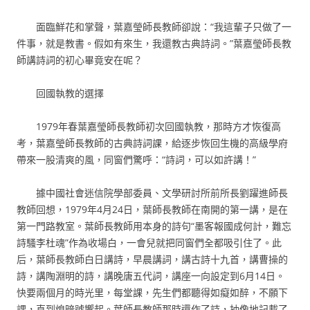
面臨鮮花和掌聲，葉嘉瑩師長教師卻說：“我這輩子只做了一
件事，就是教書。假如有來生，我還教古典詩詞。”葉嘉瑩師長教
師講詩詞的初心畢竟安在呢？
回國執教的選擇
1979年春葉嘉瑩師長教師初次回國執教，那時方才恢復高
考，葉嘉瑩師長教師的古典詩詞課，給逐步恢回生機的高級學府
帶來一股清爽的風，同窗們驚呼：“詩詞，可以如許講！”
據中國社會迷信院學部委員、文學研討所前所長劉躍進師長
教師回想，1979年4月24日，葉師長教師在南開的第一講，是在
第一門路教室。葉師長教師用本身的詩句“墨客報國成何計，難忘
詩騷李杜魂”作為收場白，一會兒就把同窗們全都吸引住了。此
后，葉師長教師白日講詩，早晨講詞，講古詩十九首，講曹操的
詩，講陶淵明的詩，講晚唐五代詞，講座一向設定到6月14日。
快要兩個月的時光里，每堂課，先生們都聽得如癡如醉，不願下
課，直到熄暗號響起。葉師長教師那時還作了詩，抽像地記載了