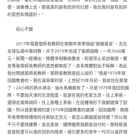
德、涵養傳上去，那我真的是有如許的幻想，我也真的是有如許
的意愿和情感的。”
初心不變
2017年葉嘉瑩師長教師在南開年夜學捐設“迦陵基金”，志在
全球弘揚中華詩教，并于2019年完成了後期捐贈，一共3568萬
元。新聞一經傳出，媒體爭相聯絡黌舍，盼望停止采訪報道。黌
舍尊敬葉師長教師的意愿都婉拒了。良多媒體對此不睬解。為此
我也問過葉師長教師，葉師長教師是這么說的：“我是1979年就
回國教書的。我在溫哥華的家，上世紀70年月初，我就住在那里
了，24小時的熱水淋浴、抽水馬桶都有了，可是1979年我回到國
際，不要說天津的生涯程度，就是在我的老家北京，往上茅廁，
還得走兩條胡同，往上那種土茅廁，在這種情形下我都選擇了回
國。所以我更重視的是1979年回國教書的選擇。回到國際，南開
年夜學那時傳授的月薪缺乏百元，我怎么跟國度談待遇？所以我
不只不要授課費，並且差旅、國際機票我都是自付的。那時辰我
就是盼望可以或許回到內陸來，接引更多的青年一代可以或許領