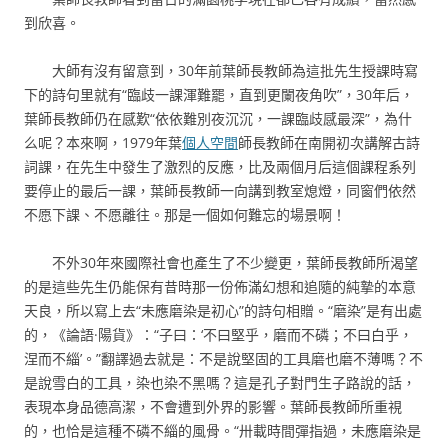
到欣喜。
大師有沒有留意到，30年前葉師長教師為這批先生授課時寫
下的詩句里就有“臨歧一課渾難罷，直到更闌夜角吹”，30年后，
葉師長教師仍在感歎“依依難別夜沉沉，一課臨歧感最深”，為什
么呢？本來啊，1979年葉
個人空間
師長教師在南開初次講解古詩
詞課，在先生中發生了激烈的反應，比及兩個月后這個課程系列
要停止的最后一課，葉師長教師一向講到教室熄燈，同窗們依然
不愿下課、不愿離往。那是一個如何難忘的場景啊！
不外30年來國際社會也產生了不少變更，葉師長教師所渴望
的是這些先生仍能保有昔時那一份佈滿幻想和追隨的純摯的本意
天良，所以寫上去“未應磨染是初心”的詩句相贈。“磨染”是有出處
的，《論語·陽貨》：“子曰：‘不曰堅乎，磨而不磷；不曰白乎，
涅而不緇’。”翻譯過去就是：不是說堅固的工具磨也磨不薄嗎？不
是說雪白的工具，染也染不黑嗎？這是孔子對門生子路說的話，
表現本身品德高潔，不會遭到外界的影響。葉師長教師所重視
的，也恰是這種不磷不緇的風骨。“卅載時間彈指過，未應磨染是