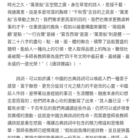
時光之久，“萬里船”言空間之廣，身在草堂的詩人，思接千載、
視通萬里，這是多麼坦蕩的胸襟！“千秋雪”言目的之高潔、“萬里
船”言舉動之無力，我們需求更高潔的目的，我們也需求更務虛幹
事的才干、任重道遠的擔負。假如以繪畫構圖來審閱，“兩個黃
鸝”是點，“一行白鷺”是線，“窗含西嶺”是面，“萬里船”則是體，一
首二十八字的盡句，點、線、面、體的聯合，積聚了這般豐盛的
聰明，能給人一種向上的引領，使人取得品德上的陶冶。難怪杜
甫被聞一多師長教師譽為我們“四千年文明中最莊重、最綺麗、最
永遠的一道光榮！”（《唐詩雜論》）。
詩詞，可以如許講！中國的古典詩詞可以喚起人們一種善于
感發、富于聯想、更充分鼠目寸光之精力的不逝世的心靈。中國
前人作詩，是帶著出身經過的事況、生涯體驗，融進本身的幻想
志意而寫的；他們把本身心坎的激動寫了出來，“其人雖已沒，千
載有余情”。千百年后的我們再誦讀這些作品，仍然可以或許領會
到異樣的激動，這就是中國古典詩詞的性命。而葉嘉瑩師長教師
講詩就是重在挖掘、傳講古典詩詞中包含的精力標識和思惟精
華，葉師長教師已經慨嘆道：“假如說我傳的是詩教，並且是狹義
的詩教，要把中國詩歌里邊這一份高尚、美妙的思惟、情感、品