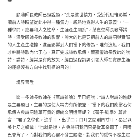
顧隨師長教師已經說過，“余是進世精力，受近代思惟影響，
讀前人詩盼望從此中得一種氣力，親熱地覺得人生的意義”，“一
種學問，總要和人之性命、生涯產生關系”，葉嘉瑩師長教師講
詩，深受顧師長教師的影響，誇大的也是要把前人的詩詞與實際
的人生產生碰撞，進而影響到人們當下的修為。唯有這般，我們
才幹將詩歌內化于心，真正完成詩教承傳。葉嘉瑩師長教師的說
詩、講詩，經常是有的放矢，經由過程詩詞引領大師在實際生涯
的迷惑沒有方向中找到標的目的！
境界晉陞
聞一多師長教師在《唐詩雜論》里已經說：“詩人對詩的進獻
是主要題目，主要的是使人精力有所依靠。”當下的我們應當若何
承傳古典詩詞這筆可貴的傳統文明遺產呢？《荀子·勸學》篇曾
言：“君子之學也，進乎耳，出乎口；口耳之間則四寸耳，曷足以
美七尺之軀哉！”也就是說，古典詩詞我們只是從耳朵聽了、用嘴
巴會背了，而對我們的心靈不發生觸碰、對我們的感情不發生震