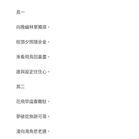
其一
向晚幽林單獨尋，
枝頭夕照隱余金。
漸看飛鳥回巢盡，
誰與設定往住心。
其二
花飛早識春難駐，
夢破從無跡可尋。
漫向海角悲老邁，