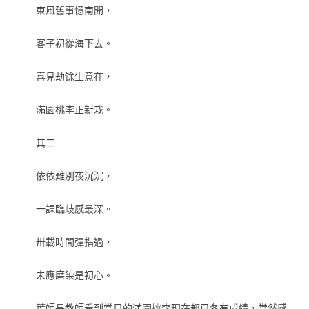
東風舊事憶南開，
客子初從海下去。
喜見劫馀生意在，
滿園桃李正新栽。
其二
依依難別夜沉沉，
一課臨歧感最深。
卅載時間彈指過，
未應磨染是初心。
葉師長教師看到當日的滿園桃李現在都已各有成績，當然感