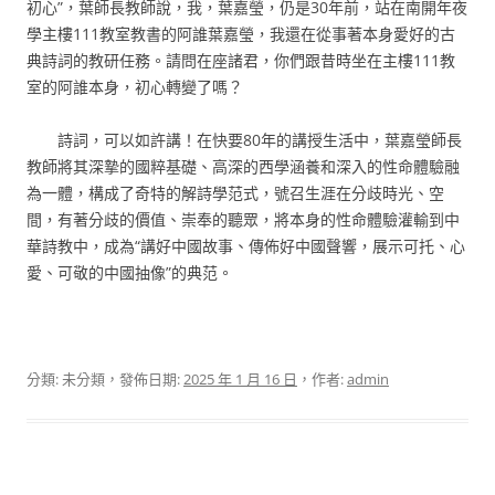
初心”，葉師長教師說，我，葉嘉瑩，仍是30年前，站在南開年夜
學主樓111教室教書的阿誰葉嘉瑩，我還在從事著本身愛好的古
典詩詞的教研任務。請問在座諸君，你們跟昔時坐在主樓111教
室的阿誰本身，初心轉變了嗎？
詩詞，可以如許講！在快要80年的講授生活中，葉嘉瑩師長
教師將其深摯的國粹基礎、高深的西學涵養和深入的性命體驗融
為一體，構成了奇特的解詩學范式，號召生涯在分歧時光、空
間，有著分歧的價值、崇奉的聽眾，將本身的性命體驗灌輸到中
華詩教中，成為“講好中國故事、傳佈好中國聲響，展示可托、心
愛、可敬的中國抽像”的典范。
分類: 未分類，發佈日期:
2025 年 1 月 16 日
，作者:
admin