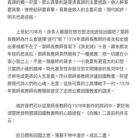
真諦的獨一尺度，那么真摯則是尋求真諦的主要道路。做人幹事
要真摯，進修鉆研要真摯。真摯是做人的主要尺度，現代如許，
明天也是這般。
上世紀70年月，良多人都還在想方想法找途徑出國吧？葉師
長教師為什么會選擇“逆行”呢？1976年葉師長教師的長女和女婿
出車禍都不在了，葉師長教師曾寫下《哭女詩》十首。顛末那次
年夜的悲哀后，葉師長教師突然間有了一種覺醒：把一切建在小
家小我之上，不是一個最終的尋求，一小我要有更寬大的幻想，
只要把小我的精神、時光甚至性命投注到文明傳承的長河中往，
才幹完成更高的人生意義。所以葉師長教師決議回國教書，盼望
將現代詩人們的心魂、志意，這些可貴的工具傳給下一代。1978
年葉師長教師向教導部提交了志愿公費回國教書的請求。
或許我們可以從葉師長教師在1978年創作的詩詞中，更好地
清楚她昔時選擇回國教書時的心路過程。《向晚》二首前的弁言
云：
近日頗有回國之想，薄暮于林中漫步，成此二盡。