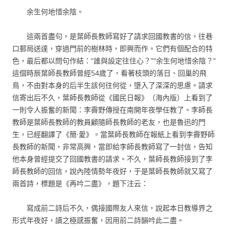
余生何地惜余陰。
這兩首盡句，是葉師長教師寫好了請求回國教書的信，往巷
口郵局送達，穿過門前的樹林時，即興而作。它們有個配合的特
色，最后都以問句作結：“誰與設定往住心？”“余生何地惜余陰？”
這個時辰葉師長教師曾經54歲了，看著枝頭的落日、回巢的飛
鳥，不由對本身的后半生該何往何從，墮入了深深的思慮。請求
信寄出后不久，葉師長教師從《國民日報》（海內版）上看到了
一則令人振奮的新聞：李霽野傳授在南開年夜學任教了。李師長
教師是葉師長教師的教員顧隨師長教師的老友，也是魯迅的門
生，已經翻譯了《簡·愛》。當葉師長教師在報紙上看到李霽野師
長教師的新聞，非常高興，當即給李師長教師寫了一封信，告知
他本身曾經提交了回國教書的請求。不久，葉師長教師接到了李
師長教師的回信，說內陸情勢年夜好，于是葉師長教師就又寫了
兩首詩，標題是《再吟二盡》，題下注云：
寫成前二詩后不久，偶接國際友人來信，說起本日教導界之
形式年夜好，讀之極感振奮，因用前二詩韻吟此二盡。