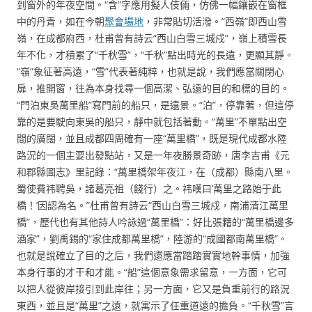
到窗外的年夜空間。“含”字應用擬人伎倆，仿佛一幅鑲嵌在窗框
中的丹青，如在今朝
聚會場地
，非常貼切活潑。“西嶺”即西山雪
嶺，在成都府西，杜甫曾有詩云“西山白雪三城戍”，嶺上積雪長
年不化，才積累了“千秋雪”，“千秋”點出時光的長遠，更顯其靜。
“嶺”象征著高遠，“雪”代表著純粹，也就是說，我們應當關閉心
扉，推開窗，往為本身找尋一個高潔、弘遠的目的和標的目的。
“門泊東吳萬里船”寫門前的船只，是遠景。“泊”，停靠著，但這停
靠的是要駛向東吳的船只，靜中就包括著動。“萬里”不單點出空
間的廣闊，並且成都四周確有一座“萬里橋”，既是現代成都水陸
路況的一個主要出發點站，又是一年夜勝景奇跡，唐李吉甫《元
和郡縣圖志》里記錄：“萬里橋架年夜江，在（成都）縣南八里。
蜀使費祎聘吳，諸葛亮祖（餞行）之。祎嘆曰‘萬里之路始于此
橋！’因認為名。”杜甫曾有詩云“西山白雪三城戍，南浦清江萬里
橋”，歷代也有其他詩人吟詠過“萬里橋”：好比張籍的“萬里橋邊多
酒家”，劉禹錫的“家住成都萬里橋”，陸游的“成國都南萬里橋”。
也就是說確立了目的之后，我們還應當踏踏實實地幹事情，加強
本身行事的才干和才能。“船”這個意象需求留意，一方面，它可
以把人從彼岸接引到此岸往；另一方面，它又是負重前行的路況
東西，並且是“萬里”之遠，就寓示了任重道遠的擔負。“千秋雪”言