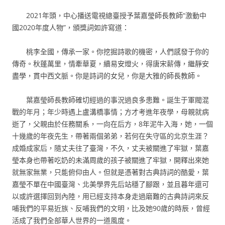
2021年頭，中心播送電視總臺授予葉嘉瑩師長教師“激動中
國2020年度人物”，頒獎詞如許寫道：
桃李全國，傳承一家。你挖掘詩歌的機密，人們感發于你的
傳奇。秋蓬萬里，情牽華夏，續易安燈火，得唐宋薪傳，繼靜安
盡學，貫中西文脈。你是詩詞的女兒，你是大雅的師長教師。
葉嘉瑩師長教師確切經過的事況過良多患難。誕生于軍閥混
戰的年月；年少時遇上盧溝橋事情；方才考進年夜學，母親就病
逝了，父親由於任務關系，一向在后方，8年泥牛入海，她，一個
十幾歲的年夜先生，帶著兩個弟弟，若何在失守區的北京生涯？
成婚成家后，隨丈夫往了臺灣，不久，丈夫被關進了牢獄，葉嘉
瑩本身也帶著吃奶的未滿周歲的孩子被關進了牢獄，開釋出來她
就無家無業，只能俯仰由人。但就是憑著對古典詩詞的酷愛，葉
嘉瑩不單在中國臺灣、北美學界先后站穩了腳跟，並且暮年還可
以或許選擇回到內陸，用已經支持本身走過磨難的古典詩詞來反
哺我們的平易近族、反哺我們的文明，比及她90歲的時辰，曾經
活成了我們全部華人世界的一道風度。