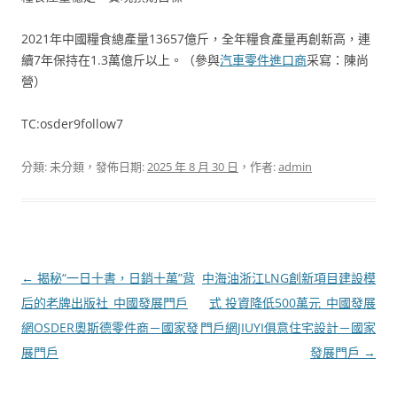
2021年中國糧食總產量13657億斤，全年糧食產量再創新高，連
續7年保持在1.3萬億斤以上。（參與
汽車零件進口商
采寫：陳尚
營）
TC:osder9follow7
分類: 未分類，發佈日期:
2025 年 8 月 30 日
，作者:
admin
文
←
揭秘“一日十書，日銷十萬”背
中海油浙江LNG創新項目建設模
章
后的老牌出版社_中國發展門戶
式 投資降低500萬元_中國發展
導
網OSDER奧斯德零件商－國家發
門戶網JIUYI俱意住宅設計－國家
覽
展門戶
發展門戶
→