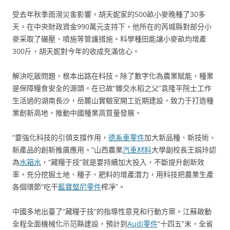
受去年秋季雨澇災害影響，胡天妮家的500畝小麥晚種了30多
天。在中央財政資金990萬元支持下，他所在的芮城縣對部分小
麥采取了碾壓、噴施等管護措施。科學種田能讓小麥畝均增產
300斤，胡天妮對今年的收成充滿信心。
解決吃飯問題，根本出路在科技。除了數字化為農業賦能，種業
是保障糧食安全的源頭。在已故“雜交水稻之父”袁隆平院士工作
生活過的湖南長沙，岳麓山實驗室開工近期建設，致力于打造種
業創新高地，推動中國種業高質量發展。
“要強化科技的引領支撐作用，
德系車零件
加大新品種、新技術、
新產品的創新推廣應用。”山西農業
汽車材料
大學副校長王娟玲認
為
水箱水
，“藏糧于技”就是要持續加大投入，不斷提升創新效
率，充分挖掘土地、種子、肥料的增產潛力，用科技把農業生產
各個環節“吃干
藍寶堅尼零件
榨凈”。
中國多地出臺了“藏糧于技”的指導性意見和行動方案。江蘇啟動
全程全面機械化示范縣建設，預計到
Audi零件
“十四五”末，全省