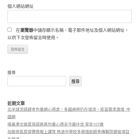
個人網站網址
在
瀏覽器
中儲存顯示名稱、電子郵件地址及個人網站網址，
以供下次發佈留言時使用。
搜尋
搜尋
近期文章
北半球流感肆查包養網心得虐，多國病例仍在增添，疫苗需求激增_中
國網
噴鼻港文娛富翁邵逸喜包養心得夫今晨往世 享年107歲
加裝排氣扇穿體育服上課等 熱浪中學校多舉措助師秀傳醫院健檢項目
生降溫