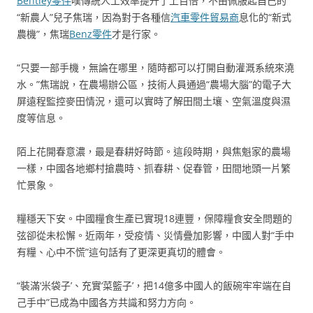
Bentley零件
嘆傳統人工效率提升了上百倍，不由佩服起自己的
“新農人”兒子焦瑞，因為對于各種信
汽車零件貿易商
息化的“新式
農機”，焦瑞
Benz零件
才是行家。
“只要一部手機，無論在哪里，隨時都可以打開自動灌溉系統來澆
水。”焦瑞說，在農場辦公區，技術人員通過“農場大腦”的電子大
屏遠程監控麥田情況，還可以實時了解田間土壤、空氣溫度與濕
度等信息。
陌上花開春意濃，最是春耕好時節。這段時期，與焦魁家的農場
一樣，中國各地鄉村搶農時、抓春耕、促春管，田間地頭一片繁
忙景象。
糧穩天下安。中國糧食生產已實現18連豐，保障糧食安全問題的
弦卻從未松懈。近兩年，受疫情、災情疊加影響，中國人對“手中
有糧、心中不慌”這句話有了更深更真切的體會。
“裝滿‘米袋子’、充實‘菜籃子’，把14億多中國人的飯碗牢牢端在自
己手中”已成為中國各方共識和努力方向。