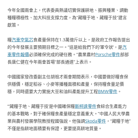
今年全國兩會上，代表委員熱議切實保護耕地、振興種業、調動
種糧積極性、加大科技支撐力度，為“藏糧于地、藏糧于技”建言
獻策。
糧
汽車空氣芯
食產量保持在1.3萬億斤以上，是政府工作報告提出
的今年發展主要預期目標之一。“這是給我們下的‘軍令狀’，是
汽
車零件報價
必須確保完成的硬任務。”農業農村
Porsche零件
部部
長唐仁健在今年兩會首場“部長通道”上表示。
中國國家發改委副主任胡祖才兩會期間表示，中國要做好糧食保
供穩價，穩定稻谷、小麥等播種面積和產量，保持糧食量足價
穩，同時還要大力實施大豆和油料產能提升工程
BMW零件
。
“‘藏糧于地、藏糧于技’是中國確保糧
斯柯達零件
食綜合生產能力
的基本戰略，對于確保糧食產量穩定意義重大。”中國人民大學農
業與農村發展學院教授程國強說。他強調
Skoda零件
，“藏糧于地”
不僅是指耕地面積要有保證，更要提高耕地質量。