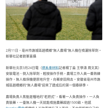
2月11日，亳州市譙城區趙橋鄉“無人農場”無人機在噴灑除草劑。
新華社記者劉軍喜攝
新華社北京3月24日電（
德系車材料
記者楊丁淼 王學濤 周文其）
安裝電池、倒入除草劑、輕按操作手柄，農場工作人員一番熟練
操作，無人植保機便原地升空，向著麥田飛去。安徽省亳州市譙
城區趙橋鄉的“無人農場”迎來了建成后的第一個春耕季。
農場負責人焦魁是種地的“老把式”，看著一人負責操作，一人負
責裝藥，一臺無人機一天就能噴施農藥超過1500畝。他感