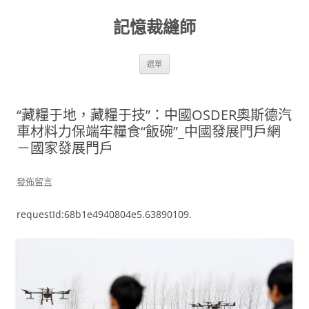
跳
至
記憶裁縫師
主
要
內
容
選單
“藏糧于地，藏糧于技”：中國OSDER奧斯德汽
車材料力保端牢糧食“飯碗”_中國發展門戶網
－國家發展門戶
發佈留言
requestId:68b1e4940804e5.63890109.