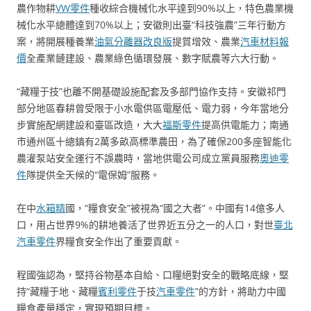
農作物耕
VW零件
種收綜合機械化水平達到90%以上，特色農業機
械化水平總體達到70%以上；安徽則出臺“科技強農”三年行動方
案，將開展種養業
油氣分離器改良版
提質增效、農業
汽車材料報
價
全產業鏈建設、農業綠色循環發展、數字賦農等六大行動。
“藏糧于技”也離不開基礎設施配套及多部門協作支持。安徽祁門
部分地區春耕曾受限于小水電供區電壓低、電力弱，今年當地分
步實施配網建設和臺區改造，大大
福斯零件
提高供電能力；南通
市通州區十總鎮有2萬多畝高標準農田，為了確保200多座智能化
農灌泵站安全運行不誤農時，當地供電公司成立黨員服務
奧迪零
件
隊提供全天候的“電保姆”服務。
在中
水箱精
國，“糧食安全”被視為“國之大者”。中國有14億多人
口，用占世界9%的耕地養活了世界近五分之一的人口，對世
臺北
汽車零件
界糧食安全作出了重要貢獻。
程國強認為，堅持谷物基本自給、口糧絕對安全的戰略底線，堅
持“藏糧于地、藏糧
賓利零件
于技
汽車零件
”的方針，將助力中國
糧食產量穩定，實現預期目標。