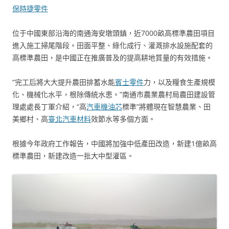
保時捷零件
位于中國東部沿海的南通海安墩頭鎮，近7000畝高標準農田項目
進入施工掃尾階段。田面平整、綠化成行、灌溉排水設施配套的
高標準農田，是中國正在推廣普及的提高耕地質量的有效措施。
“完工后將大大提升農田排蓄水能
賓士零件
力，以及糧食生產規模
化、機械化水平，根除傳統水患。”南通市農業農村局農田建設管
理處處長丁軍介紹，“高
汽車機油芯
標準”將體現在智慧農業、田
美鄉村、高
臺北汽車材料
效節水等多個方面。
根據今年政府工作報告，中國將加強中低產田改造，新建1億畝高
標準農田，新建改造一批大中型灌區。