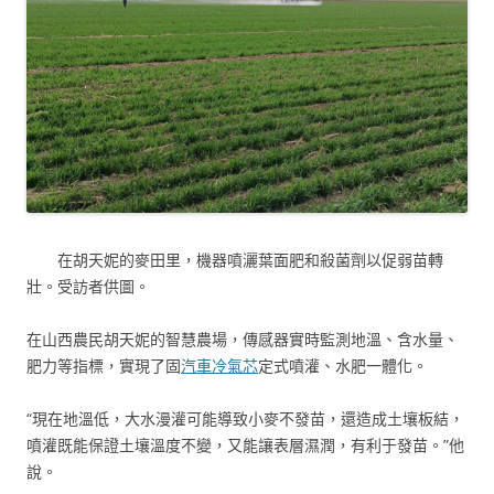
在胡天妮的麥田里，機器噴灑葉面肥和殺菌劑以促弱苗轉
壯。受訪者供圖。
在山西農民胡天妮的智慧農場，傳感器實時監測地溫、含水量、
肥力等指標，實現了固
汽車冷氣芯
定式噴灌、水肥一體化。
“現在地溫低，大水漫灌可能導致小麥不發苗，還造成土壤板結，
噴灌既能保證土壤溫度不變，又能讓表層濕潤，有利于發苗。”他
說。