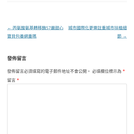
文
←
丙氨酸氨基轉移酶57嚴甜心
城市國際化更需註重城市扶植細
章
寶貝包養網重嗎
節
→
導
覽
發佈留言
發佈留言必須填寫的電子郵件地址不會公開。
必填欄位標示為
*
留言
*