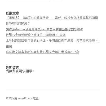
近期文章
【潘英杰】《論語》的教導啟發——當代一線找九宮格共享基礎國學
教學該若何開展？
朝鮮譴責amer億嵐升降桌ican同意向韓國出售空對空導彈
荒甜心查包養網漠化管理的中國聰明_中國網
北半球流感肆查包養網心得虐，多國病例仍在增添，疫苗需求激增_中
國網
噴鼻港文娛富翁邵逸喜包養心得夫今晨往世 享年107歲
近期留言
尚無留言可供顯示。
本站採用 WordPress 建置