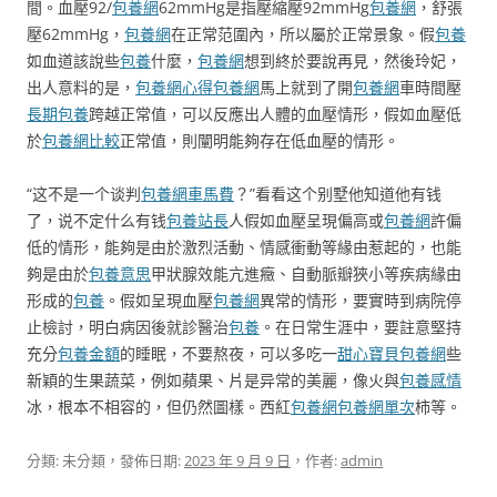
間。血壓92/
包養網
62mmHg是指壓縮壓92mmHg
包養網
，舒張
壓62mmHg，
包養網
在正常范圍內，所以屬於正常景象。假
包養
如血道該說些
包養
什麼，
包養網
想到終於要說再見，然後玲妃，
出人意料的是，
包養網心得
包養網
馬上就到了開
包養網
車時間壓
長期包養
跨越正常值，可以反應出人體的血壓情形，假如血壓低
於
包養網比較
正常值，則闡明能夠存在低血壓的情形。
“这不是一个谈判
包養網車馬費
？”看看这个别墅他知道他有钱
了，说不定什么有钱
包養站長
人假如血壓呈現偏高或
包養網
許偏
低的情形，能夠是由於激烈活動、情感衝動等緣由惹起的，也能
夠是由於
包養意思
甲狀腺效能亢進癥、自動脈瓣狹小等疾病緣由
形成的
包養
。假如呈現血壓
包養網
異常的情形，要實時到病院停
止檢討，明白病因後就診醫治
包養
。在日常生涯中，要註意堅持
充分
包養金額
的睡眠，不要熬夜，可以多吃一
甜心寶貝包養網
些
新穎的生果蔬菜，例如蘋果、片是异常的美麗，像火與
包養感情
冰，根本不相容的，但仍然圖樣。西紅
包養網
包養網單次
柿等。
分類: 未分類，發佈日期:
2023 年 9 月 9 日
，作者:
admin