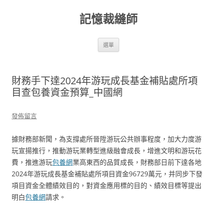
跳
至
記憶裁縫師
主
要
內
容
選單
財務手下達2024年游玩成長基金補貼處所項
目查包養資金預算_中國網
發佈留言
據財務部新聞，為支撐處所晉陞游玩公共辦事程度，加大力度游
玩宣揚推行，推動游玩業轉型進級融會成長，增進文明和游玩花
費，推進游玩
包養網
業高東西的品質成長，財務部日前下達各地
2024年游玩成長基金補貼處所項目資金96729萬元，并同步下發
項目資金全體績效目的，對資金應用標的目的、績效目標等提出
明白
包養網
請求。