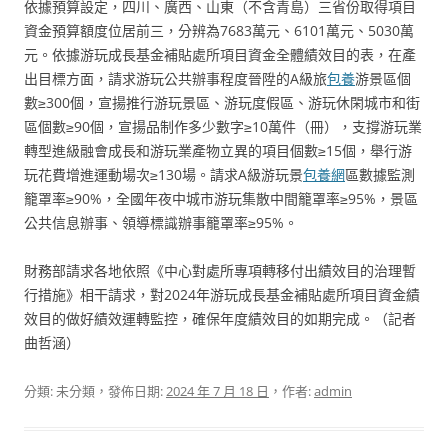
依據預算設定，四川、廣西、山東（不含青島）三省份取得項目
資金預算額度位居前三，分辨為7683萬元、6101萬元、5030萬
元。依據游玩成長基金補貼處所項目資金全體績效目的表，在產
出目標方面，請求游玩公共辦事程度晉陞的A級旅
包養
游景區個
數≥300個，宣揚推行游玩景區、游玩度假區、游玩休閑城市和街
區個數≥90個，宣揚品制作多少數字≥10萬件（冊），支撐游玩業
轉型進級融會成長和游玩業產物立異的項目個數≥15個，舉行游
玩花費增進運動場次≥130場。請求A級游玩景
包養網
區數據監測
籠罩率≥90%，全國年夜中城市游玩集散中間籠罩率≥95%，景區
公共信息辦事、領導標識辦事籠罩率≥95%。
財務部請求各地依照《中心對處所專項轉移付出績效目的治理暫
行措施》相干請求，對2024年游玩成長基金補貼處所項目資金績
效目的做好績效運轉監控，確保年度績效目的如期完成。（記者
曲哲涵）
分類: 未分類，發佈日期:
2024 年 7 月 18 日
，作者:
admin