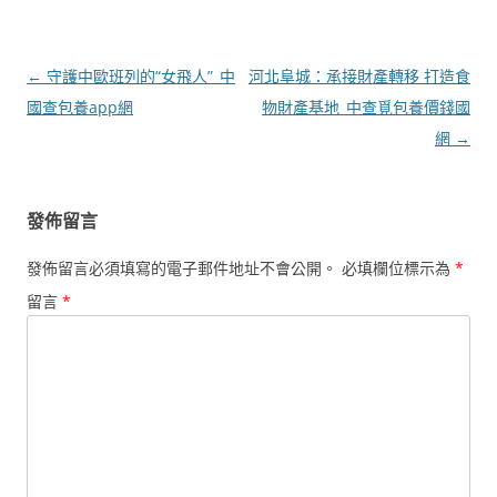
文
←
守護中歐班列的“女飛人”_中
河北阜城：承接財產轉移 打造食
章
國查包養app網
物財產基地_中查覓包養價錢國
導
網
→
覽
發佈留言
發佈留言必須填寫的電子郵件地址不會公開。
必填欄位標示為
*
留言
*