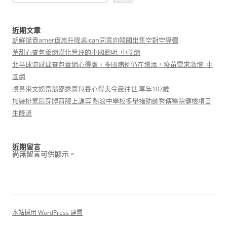
近期文章
朝鮮譴責amer億嵐升降桌ican同意向韓國出售空對空導彈
荒甜心查包養網漠化管理的中國聰明_中國網
北半球流感肆查包養網心得虐，多國病例仍在增添，疫苗需求激增_中
國網
噴鼻港文娛富翁邵逸喜包養心得夫今晨往世 享年107歲
加裝排氣扇穿體育服上課等 熱浪中學校多舉措助師秀傳醫院健檢項目
生降溫
近期留言
尚無留言可供顯示。
本站採用 WordPress 建置