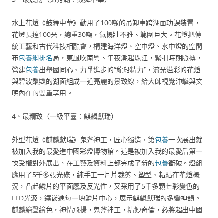
水上花燈《鼓舞中華》動用了100噸的吊卸車跨湖面功課裝置，
花燈長達100米，總重30噸，氣概壯不雅、範圍巨大。花燈把傳
統工藝和古代科技相融會，構建海洋燈、空中燈、水中燈的空間
布
包養網排名
局，東風吹南粵、年夜潮起珠江，緊扣時期脈搏，
營建
包養
出舉國同心、力爭進步的“龍船精力”，流光溢彩的花燈
與碧波粼粼的湖面組成一道亮麗的景致線，給大師視覺沖擊與文
明內在的雙重享用。
4、最精致（一級平臺：麒麟獻瑞）
外型花燈《麒麟獻瑞》鬼斧神工，匠心獨造，第
包養
一次展出就
被加入我的最愛進中國彩燈博物館。這是被加入我的最愛后第一
次受權對外展出，在工藝及資料上都完成了新的
包養
衝破。燈組
應用了5千多張光碟，純手工一片片裁剪、塑型、粘貼在花燈概
況，凸起麟片的平面感及反光性，又采用了5千多顆七彩變色的
LED光源，鑲嵌進每一塊鱗片中心，展示麒麟獻瑞的多變神韻。
麒麟繪聲繪色，神情飛揚，鬼斧神工，精妙奇倫，必將超出中國