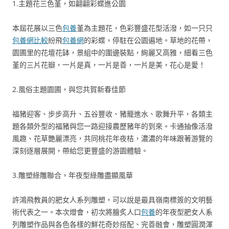
1.主題花三色堇，如翩翩彩蝶進公園
本屆花展以三色
包養
堇為主題花，色彩豐盛花型活潑，如一只只
包養網比較
紛飛
包養網
的彩蝶，停駐在公園遍地。草地的花帶，
園圃里的花壇花缽，景組中的圍邊裝點，絢麗又高雅，細看三色
堇的三片花瓣，一片是真，一片是善，一片是美，花心是愛！
2.風俗主題園圃，與您共賀新春佳節
福豬迎客、步步高升、五谷豐收、豬籠進水、歌舞升平，各類主
題各類外型的福豬與您一路迎接農歷豬年的到來。卡通抽像活潑
風趣、花草艷麗漂亮，共同桃花年夜桔，濃濃的年味跟著游覽的
深刻逐層展開，帶給您更豐盛的游園體驗。
3.雕塑綠雕聯合，年夜型綠雕盡顯風華
許鴻飛教員的肥女人系列雕塑，可以說是最具嶺南標簽的文明藝
術代表之一。本次燈會，初次將膾炙人口
包養
的年夜型肥女人系
列雕塑作品與各色各樣的鮮花奇妙搭配、完善融會，雕塑圓潤渾