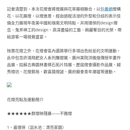
記者清楚到，本次花燈會將燈展與花草展相聯合，以
包養網
燈構
花、以花展燈，以燈進景，經由過程活潑的外型和分歧的表示伎
倆全力展現年夜美中國和嶺南文明特點，并用環保的design理
念、鬼斧神工的design、高深盡倫的工藝、絢麗奪目的光榮，帶
給游客一場視覺盛宴。
除賞花燈之外，在燈會區內還將舉行多項出色紛呈的文明運動，
此中包含許鴻飛肥女人系列雕塑展、廣州美院洪植煌傳授年畫作
品展、姑蘇古典園林書條石拓片特展、歷屆燈會攝影作品展、越
秀燈坊、花燈郵局、歡喜猜燈謎、廣府廟會青年潮墟等運動。
花燈亮點及運動簡介
★★★★★★群燈映殘暴——不雅燈
1、最環保（泅水池：漂亮家園）