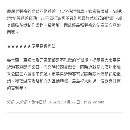
歷屆最豐盛的文娛互動體驗，包含花燈郵局，歡喜猜燈謎，“越秀
燈坊”等體驗運動，市平易近游客不只能觀賞竹苞松茂的燈展、親
身體驗花燈制作樂趣、猜燈謎，還能將品種豐盛的創意留念品帶
回家。
★★★★★★便平易近辦法
每年頭一至初七及元宵節都是不雅燈的岑嶺期，提示寬大市平易
近游客避開岑嶺日、岑嶺時段觀賞燈會，同時追蹤關心廣州市越
秀公園官方微電子訊號，市平易近游客可以隨時隨地清楚花燈徵
詢、獲取游玩攻略和介入互動游戲，最后祝大師過一個歡喜好運
的吉利年。
分類: 未分類，發佈日期:
2024 年 12 月 22 日
，作者:
admin