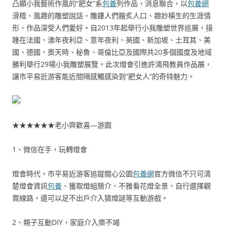
凸顯小我藝術作風的“肥女”系
包養
列作品，消息聯合，以
包養網
滑稽、風趣的雕塑說話，雕鏤人們膾炙人口、趣妙橫生的生涯情
形，作品深受人們愛好。自2013年起舉行小我雕塑世界巡展，接
踵在法國、澳年夜利亞、意年夜利、英國、新加坡、土耳其、美
國、德國、奧天時、秘魯、哥倫比亞及國際共20多個國度及地域
勝利舉行29場小我雕塑展覽。此次燈會引進許鴻飛教員作品展，
讓市平易近游客能近間隔感觸感染到“肥女人”的奇特魅力。
★★★★★★老小齊歡喜—游園
1、微信在手，玩轉燈會
燈會時代，市平易近游客追蹤關心公園
包養網
官方微信不只可清
楚燈會資訊
包養
、獲取燈組簡介、不雅看花燈全景、自行選擇觀
賞線路，還可以足不出戶介入猜燈謎等互動游戲。
2、親子互動DIY，家庭介入樂不竭