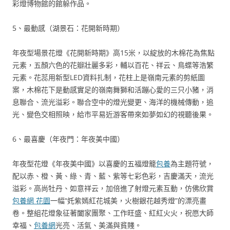
彩燈博物館的館躲作品。
5、最動感（湖景石：花開新時期）
年夜型場景花燈《花開新時期》高15米，以綻放的木棉花為焦點
元素，五顏六色的花瓣壯麗多彩，輔以百花、祥云、鳥蝶等浩繁
元素。花蕊用新型LED資料扎制，花柱上是嶺南元素的剪紙圖
案，木棉花下是動感實足的嶺南舞獅和活蹦心愛的三只小豬，消
息聯合、流光溢彩。聯合空中的燈光變更、海洋的機械傳動，追
光、變色交相照映，給市平易近游客帶來如夢如幻的視聽後果。
6、最喜慶（年夜門：年夜美中國）
年夜型花燈《年夜美中國》以喜慶的五福燈籠
包養
為主題符號，
配以赤、橙、黃、綠、青、藍、紫等七彩色彩，吉慶滿天，流光
溢彩。高尚牡丹、如意祥云，加倍進了射燈元素互動，仿佛欣賞
包養網 花園
一幅“奼紫嫣紅花城美，火樹銀花越秀燈”的漂亮畫
卷。整組花燈象征著闔家團聚、工作旺盛、紅紅火火，祝愿大師
幸福、
包養網
光亮、活氣、美滿與貧賤。