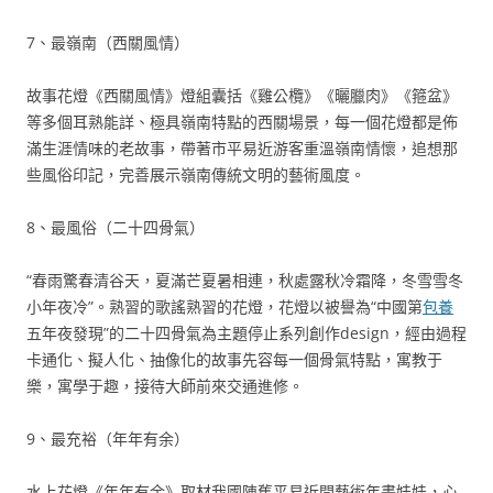
7、最嶺南（西關風情）
故事花燈《西關風情》燈組囊括《雞公欖》《曬臘肉》《箍盆》
等多個耳熟能詳、極具嶺南特點的西關場景，每一個花燈都是佈
滿生涯情味的老故事，帶著市平易近游客重溫嶺南情懷，追想那
些風俗印記，完善展示嶺南傳統文明的藝術風度。
8、最風俗（二十四骨氣）
“春雨驚春清谷天，夏滿芒夏暑相連，秋處露秋冷霜降，冬雪雪冬
小年夜冷”。熟習的歌謠熟習的花燈，花燈以被譽為“中國第
包養
五年夜發現”的二十四骨氣為主題停止系列創作design，經由過程
卡通化、擬人化、抽像化的故事先容每一個骨氣特點，寓教于
樂，寓學于趣，接待大師前來交通進修。
9、最充裕（年年有余）
水上花燈《年年有余》取材我國陳舊平易近間藝術年畫娃娃，心