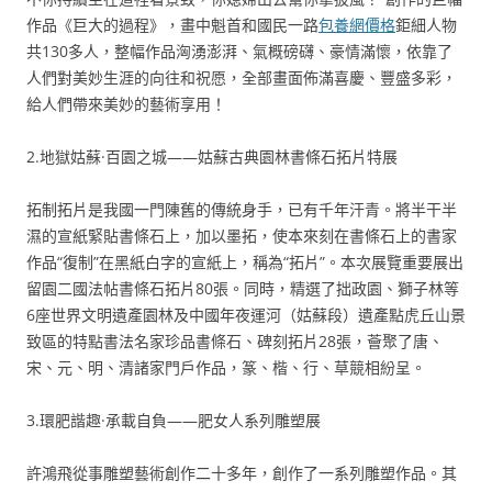
作品《巨大的過程》，畫中魁首和國民一路
包養網價格
鉅細人物
共130多人，整幅作品洶湧澎湃、氣概磅礴、豪情滿懷，依靠了
人們對美妙生涯的向往和祝愿，全部畫面佈滿喜慶、豐盛多彩，
給人們帶來美妙的藝術享用！
2.地獄姑蘇·百園之城——姑蘇古典園林書條石拓片特展
拓制拓片是我國一門陳舊的傳統身手，已有千年汗青。將半干半
濕的宣紙緊貼書條石上，加以墨拓，使本來刻在書條石上的書家
作品“復制”在黑紙白字的宣紙上，稱為“拓片”。本次展覽重要展出
留園二國法帖書條石拓片80張。同時，精選了拙政園、獅子林等
6座世界文明遺產園林及中國年夜運河（姑蘇段）遺產點虎丘山景
致區的特點書法名家珍品書條石、碑刻拓片28張，薈聚了唐、
宋、元、明、清諸家門戶作品，篆、楷、行、草競相紛呈。
3.環肥諧趣·承載自負——肥女人系列雕塑展
許鴻飛從事雕塑藝術創作二十多年，創作了一系列雕塑作品。其