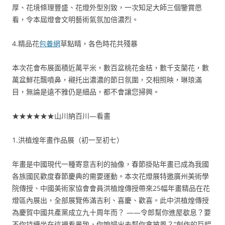
厚、花境條理豐盛、花燈外型別致，一次知足大師三個鑒賞愿
看，令本屆燈會文明藝術氣氛加倍濃烈。
4.精品花
包養網
草點睛，各色時花共殘暴
本次花會布展面積近萬平米，數百盆桃花金桔，數千支蘭花，數
萬盆鮮花飄噴鼻，襯托出濃濃的節日氛圍，交相照映，琳琅滿
目，無論是遠不雅仍是細品，都不會讓您掃興。
★★★★★★山川納百川—看畫
1.洪植煌年畫作品展（初一至初七）
年畫是中國現代一種寄意吉利的抽像，春節掛貼年畫已成為我國
各族國民歡度春節慶典的需要運動。本次花燈展特邀廣州美術學
院傳授、中國美術家協會會員洪植煌傳授帶來25幅年畫精品在花
燈區內展出，全部展覽佈滿吉利、喜慶、歡喜。此中洪植煌傳授
為慶賀中國共產黨成立九十周年而？ ——令郎幫你進屋歇息？要
不你持續坐在這裡看景致，你媳婦出去幫你拿披風？”創作的巨幅