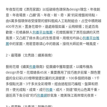
年夜型花燈《漂亮家園》以低碳綠色環保為design理念，年夜創
意、年夜場景，凸顯“高、年夜、新、奇、美”的彩燈藝術特點，
由6萬多個環保收受接管的塑料瓶純人工粘制組合，占空中積跨越
400平方米，置身花燈中，遠處綠蔭如蓋，云飛柳揚；近處百鳥
歡歌，花噴鼻醉人
包養平台推薦
，花燈既展現了漂亮協調的天然
風景，又凸起了綠水青山的生態意境。用燈光吟詠心
包養平台推
薦
中的家園，用密意歌頌心中的歌謠，接待大師前來一睹風度。
2、最殘暴（北秀路：繡美嶺南）
藝術花燈《繡美
包養
嶺南》從廣繡中獲取靈感，以織布機為
design外型，花燈總長45米，重要應用了技巧進步前輩、顏色豐
盛的全幻彩LED燈帶營建壯麗的光源變更，100多個把持器、1千
多個點光源、3千多米全彩燈帶，經由過程技巧編程、盤算和把
持，使光成點、成束、成行
包養
、成片，到達“燈光山色萬千重，
遠近高下各分歧”的巧
包養網
妙氣象，媲美珠江兩岸燈光夜景。
3、最震動（北秀湖：鼓舞中華）