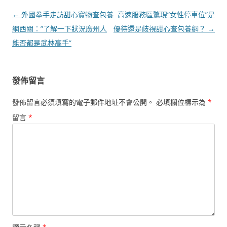
文
←
外國拳手走訪甜心寶物查包養
高速服務區驚現“女性停車位”是
章
網西關：”了解一下狀況廣州人
優待還是歧視甜心查包養網？
→
導
能否都是武林高手”
覽
發佈留言
發佈留言必須填寫的電子郵件地址不會公開。
必填欄位標示為
*
留言
*