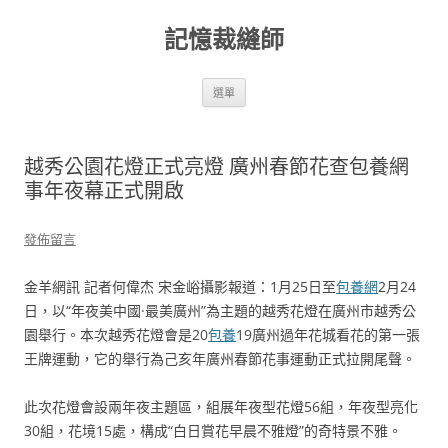
跳
至
記憶裁縫師
主
要
內
容
選單
越秀公園花燈正式亮燈 廣州春節花查包養網
事年夜幕正式開啟
發佈留言
金羊網訊 記者何偉杰 宋金峪攝影報道：1月25日至
包養網
2月24
日，以“年夜美中國·最美廣州”為主題的越秀花燈在廣州市越秀公
園舉行。本次越秀花燈會是20
包養
19廣州過年花城看花的第一張
王牌運動，它的舉行為己亥年廣州春節花事運動正式拉開尾聲。
此次花燈會設兩年夜主題區，組展年夜型花燈56組，年夜型亮化
30組，花境15處，構成“白日賞花早晨不雅燈”的奇特景不雅。