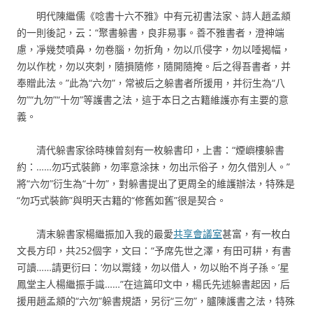
明代陳繼儒《唸書十六不雅》中有元初書法家、詩人趙孟頫
的一則後記，云：“聚書躲書，良非易事。善不雅書者，澄神端
慮，凈幾焚噴鼻，勿卷腦，勿折角，勿以爪侵字，勿以唾揭幅，
勿以作枕，勿以夾刺，隨損隨修，隨開隨掩。后之得吾書者，并
奉贈此法。”此為“六勿”，常被后之躲書者所援用，并衍生為“八
勿”“九勿”“十勿”等護書之法，這于本日之古籍維護亦有主要的意
義。
清代躲書家徐時棟曾刻有一枚躲書印，上書：“煙嶼樓躲書
約：……勿巧式裝飾，勿率意涂抹，勿出示俗子，勿久借別人。”
將“六勿”衍生為“十勿”，對躲書提出了更周全的維護辦法，特殊是
“勿巧式裝飾”與明天古籍的“修舊如舊”很是契合。
清末躲書家楊繼振加入我的最愛
共享會議室
甚富，有一枚白
文長方印，共252個字，文曰：“予席先世之澤，有田可耕，有書
可讀……請更衍曰：‘勿以鬻錢，勿以借人，勿以貽不肖子孫。’星
鳳堂主人楊繼振手識……”在這篇印文中，楊氏先述躲書起因，后
援用趙孟頫的“六勿”躲書規語，另衍“三勿”，臚陳護書之法，特殊