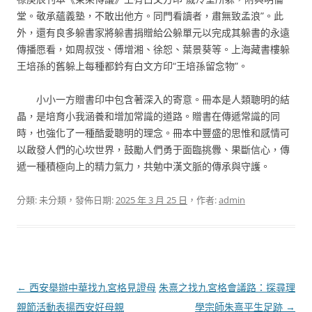
堂。敬承蘊義塾，不敢出他方。同門看讀者，肅無致孟浪”。此
外，還有良多躲書家將躲書捐贈給公躲單元以完成其躲書的永遠
傳播愿看，如周叔弢、傅增湘、徐恕、葉景葵等。上海藏書樓躲
王培孫的舊躲上每種都鈐有白文方印“王培孫留念物”。
小小一方贈書印中包含著深入的寄意。冊本是人類聰明的結
晶，是培育小我涵養和增加常識的道路。贈書在傳遞常識的同
時，也強化了一種酷愛聰明的理念。冊本中豐盛的思惟和感情可
以啟發人們的心坎世界，鼓勵人們勇于面臨挑釁、果斷信心，傳
遞一種積極向上的精力氣力，共勉中漢文脈的傳承與守護。
分類: 未分類，發佈日期:
2025 年 3 月 25 日
，作者:
admin
文
←
西安舉辦中華找九宮格見證母
朱熹之找九宮格會議路：探尋理
章
親節活動表揚西安好母親
學宗師朱熹平生足跡
→