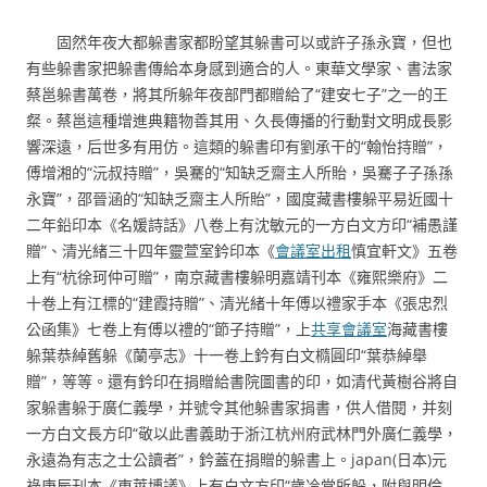
固然年夜大都躲書家都盼望其躲書可以或許子孫永寶，但也
有些躲書家把躲書傳給本身感到適合的人。東華文學家、書法家
蔡邕躲書萬卷，將其所躲年夜部門都贈給了“建安七子”之一的王
粲。蔡邕這種增進典籍物善其用、久長傳播的行動對文明成長影
響深遠，后世多有用仿。這類的躲書印有劉承干的“翰怡持贈”，
傅增湘的“沅叔持贈”，吳騫的“知缺乏齋主人所貽，吳騫子子孫孫
永寶”，邵晉涵的“知缺乏齋主人所貽”，國度藏書樓躲平易近國十
二年鉛印本《名媛詩話》八卷上有沈敏元的一方白文方印“補愚謹
贈”、清光緒三十四年靈萱室鈐印本《
會議室出租
慎宜軒文》五卷
上有“杭徐珂仲可贈”，南京藏書樓躲明嘉靖刊本《雍熙樂府》二
十卷上有江標的“建霞持贈”、清光緒十年傅以禮家手本《張忠烈
公函集》七卷上有傅以禮的“節子持贈”，上
共享會議室
海藏書樓
躲葉恭綽舊躲《蘭亭志》十一卷上鈐有白文橢圓印“葉恭綽舉
贈”，等等。還有鈐印在捐贈給書院圖書的印，如清代黃樹谷將自
家躲書躲于廣仁義學，并號令其他躲書家捐書，供人借閱，并刻
一方白文長方印“敬以此書義助于浙江杭州府武林門外廣仁義學，
永遠為有志之士公讀者”，鈐蓋在捐贈的躲書上。japan(日本)元
祿庚辰刊本《東萊博議》上有白文方印“歲冷堂所躲，附與明倫