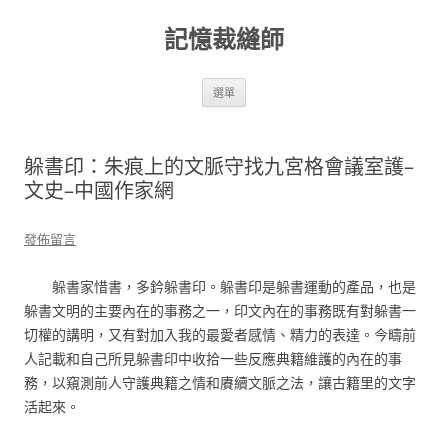
跳
至
記憶裁縫師
主
要
內
容
選單
躲書印：朱痕上的文脈守找九宮格會議室護–
文史–中國作家網
發佈留言
躲書家惜書，多鈐躲書印。躲書印是躲書運動的產品，也是
躲書文明的主要內在的事務之一，印文內在的事務既有對躲書一
切權的講明，又有對加入我的最愛者感情、精力的表達。今疇前
人記載和自己所見躲書印中收拾一些反應典籍維護的內在的事
務，以窺測前人守護典籍之情和賡續文脈之法，讓古籍里的文字
活起來。