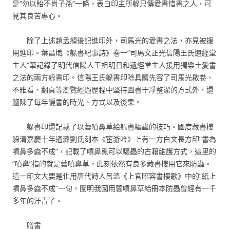
是“勿以貽不肖子孫”一條，表白印主所躲只傳愛書惜書之人，可
見其良苦專心。
除了上述趙孟頫後記進印外，司馬光的愛書之法，亦見被援
用進印。葉昌熾《躲書紀事詩》卷一“司馬文正光信陽王氏遺經堂
主人”筆記錄了明代信陽人王祖明日和遺經堂主人援用獨樂土愛書
之法的兩方躲書印。信陽王氏躲書印除具體先容了司馬光啟卷、
不雅看、翻頁等瀏覽經過歷程中堅持圖書干凈整潔的方式外，還
臚陳了每年曬書的時光、方式以及後果。
躲書印還記載了以蕓噴鼻草給躲書驅蟲的技巧。國度藏書樓
躲清嘉慶十年通潞劉氏刻本《宦游吟》上有一方白文長方印“書為
噴鼻多蠹不成”，記載了噴鼻熏可以驅蟲的古籍維護方式，這里的
“噴鼻”指的就是蕓噴鼻草，此刻依然有良多藏書樓用它來防蟲。
這一印文大要是化用唐代詩人呂溫《上官昭容書樓歌》中的“紙上
噴鼻多蠹不成”一句，闡明我國用蕓噴鼻草給冊本防蟲曾經有一千
多年的汗青了。
贈書