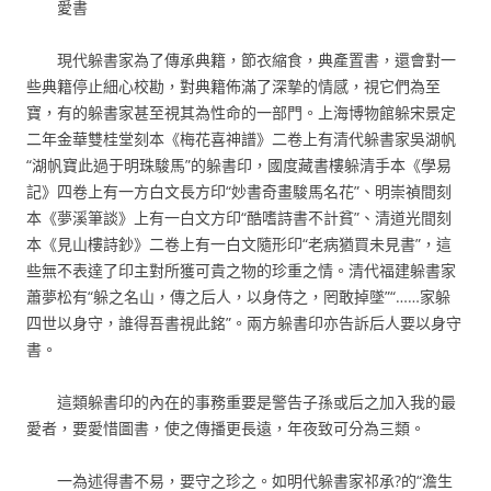
愛書
現代躲書家為了傳承典籍，節衣縮食，典產置書，還會對一
些典籍停止細心校勘，對典籍佈滿了深摯的情感，視它們為至
寶，有的躲書家甚至視其為性命的一部門。上海博物館躲宋景定
二年金華雙桂堂刻本《梅花喜神譜》二卷上有清代躲書家吳湖帆
“湖帆寶此過于明珠駿馬”的躲書印，國度藏書樓躲清手本《學易
記》四卷上有一方白文長方印“妙書奇畫駿馬名花”、明崇禎間刻
本《夢溪筆談》上有一白文方印“酷嗜詩書不計貧”、清道光間刻
本《見山樓詩鈔》二卷上有一白文隨形印“老病猶買未見書”，這
些無不表達了印主對所獲可貴之物的珍重之情。清代福建躲書家
蕭夢松有“躲之名山，傳之后人，以身侍之，罔敢掉墜”“……家躲
四世以身守，誰得吾書視此銘”。兩方躲書印亦告訴后人要以身守
書。
這類躲書印的內在的事務重要是警告子孫或后之加入我的最
愛者，要愛惜圖書，使之傳播更長遠，年夜致可分為三類。
一為述得書不易，要守之珍之。如明代躲書家祁承?的“澹生