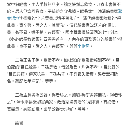
堂中儲經書，主人手校無旦夕。讀之悵然忘飲食，典衣市書恒不
給。后人但念阿翁癖，子孫益之守弗掉。曠翁銘”，晚清躲書家
聚
會場地
沈德壽的“辛苦置書以遺子孫永守”，清代躲書家陳鳣的“得
此書，費辛勞，后之人，其鑒我”，清代躲書家沈廷芳的“購此
書，甚不易，遺子孫，弗輕棄”，國度藏書樓躲清同治七年刻本
《冬心師長教師集》四卷卷首有一方內在的事務類似的躲書印“得
此書，良不易，后之人，弗輕棄”，等等
小樹屋
。
二為正告子孫，鬻借不孝。如杜暹的“鬻及借報酬不孝”，呂
伯龍的“呂氏躲書，子孫是教，借毀及售，均為不孝”，呂北野的
“呂氏典籍，傳家唸書，子孫共守。不許喪失借賣，違者塋祠除
名。萬歷七年坤記”，等等。
三為主意書為公器，得者珍之。如劉禪的“書非無私，得者珍
之”，清末平易近初實業家、政治家湯壽潛的“見即買，有必借，
窘盡賣，高閣勤曬，國學公器勿污壞”，等等。
護書