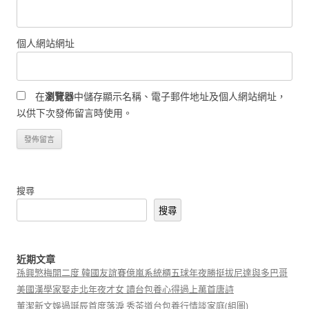
個人網站網址
在
瀏覽器
中儲存顯示名稱、電子郵件地址及個人網站網址，
以供下次發佈留言時使用。
搜尋
搜尋
近期文章
孫興慜梅開二度 韓國友誼賽億嵐系統櫃五球年夜勝挺拔尼達與多巴哥
美國漢學家娶走北年夜才女 讀台包養心得過上萬首唐詩
董潔新文娛過誕辰首度落淚 秀茶道台包養行情談家庭(組圖)