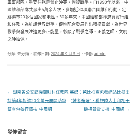
軍事部隊，重要任務是禁止沖突，恢復戰爭。自1990年以來，中
國維和部隊共派出5萬余人次，參加近30項聯合國維和行動，足
跡遍布20多個國家和地區。30多年來，中國維和部隊忠實實行維
和任務，為維護世界戰爭、促進配合發展作出積極貢獻，為世界
戰爭與發展注進更多正能量，彰顯了戰爭之師、正義之師、文明
之師抽像。
分類: 未分類，發佈日期:
2024 年 9 月 5 日
，作者:
admin
文
←
湖南省公安廳機關駐村任務隊
英媒：芭比推查包養網站比擬出
章
持續4年投進20余萬元展開助學
“瞽者娃娃”，獲視障人士和相干
導
幫查包養行情扶_中國網
機構贊賞支撐_中國網
→
覽
發佈留言