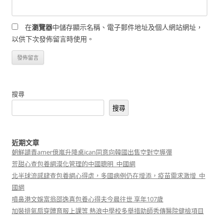
在
瀏覽器
中儲存顯示名稱、電子郵件地址及個人網站網址，
以供下次發佈留言時使用。
搜尋
搜尋
近期文章
朝鮮譴責amer億嵐升降桌ican同意向韓國出售空對空導彈
荒甜心查包養網漠化管理的中國聰明_中國網
北半球流感肆查包養網心得虐，多國病例仍在增添，疫苗需求激增_中
國網
噴鼻港文娛富翁邵逸喜包養心得夫今晨往世 享年107歲
加裝排氣扇穿體育服上課等 熱浪中學校多舉措助師秀傳醫院健檢項目