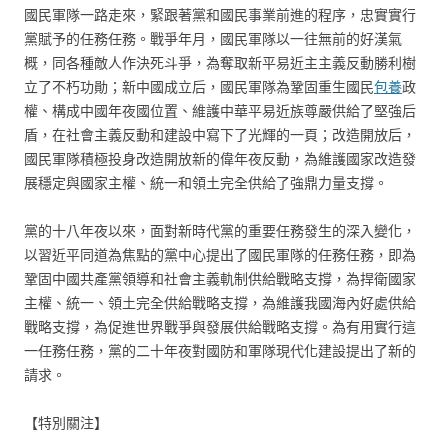
國民軍隊一路走來，緊跟著黨和國民事業前進的程序，忠實實行
黨賦予的任務任務。戰爭年月，國民軍隊以一往無前的好漢氣
概，同各種敵人作決死斗爭，為奪取新平易近主主義反動勝利樹
立了不朽功勛；新中國成立后，國民軍隊為鞏固重生國民
包養
政
權、構成中國年夜國位置、維護中華平易近族尊嚴供給了堅強后
盾，在社會主義反動和建設中寫下了光輝的一頁；改造開放后，
國民軍隊積極投身改造開放新的偉年夜反動，為維護國家改造發
展穩定與國家主權、統一和領土完全供給了強鼎力量支撐。
黨的十八年夜以來，面對新時代黨的重要任務發生的深入變化，
以習近平同道為焦點的黨中心提出了國民軍隊的任務任務，即為
鞏固中國共產黨領導和社會主義軌制供給戰略支撐，為捍衛國家
主權、統一、領土完全供給戰略支撐，為維護我國海內好處供給
戰略支撐，為促進世界戰爭與發展供給戰略支撐。為有用實行這
一任務任務，黨的二十年夜對國防和軍隊現代化建設提出了新的
請求。
【特別關注】