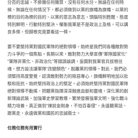
分百的忠誠，不摻雜任何雜質，沒有任何水分。無論在任何時
候，無論在任何情況下，都必須做到以黨的旗幟為旗幟、以黨的
標的目的為標的目的、以黨的意志為意志，頭腦特別甦醒、態度
特別鮮明、行動特別堅決。權衡我軍是不是政治上及格，可以講
良多條，但歸根究竟要看這一條。
要不要堅持黨對國民軍隊的絕對領導，始終是我們同各種敵對勢
力斗爭的一個焦點。長期以來，敵對勢力大舉宣傳“軍隊國家化”
“軍隊非黨化、非政治化”等錯誤論調，妄圖對我軍官兵拔根往
魂，想方設法讓軍隊“改變顏色”，脫離黨的領導。對此，我們必
須堅持高度警覺，認清敵對勢力的險惡專心，旗幟鮮明地加以批
駁和抵抗，始終堅持政治上的堅定。必須始終堅持黨對國民軍隊
絕對領導不動搖，把聽黨指揮深深融進血脈和靈魂，深化黨的創
新理論武裝，加強軍史學習教導，繁榮發展強軍文明，強化戰斗
精力培養，真正做到“煉就金剛身，不怕百毒侵”，永遠聽黨話、
跟黨走，永遠做黨和國民的忠誠衛士。
任務任務有用實行