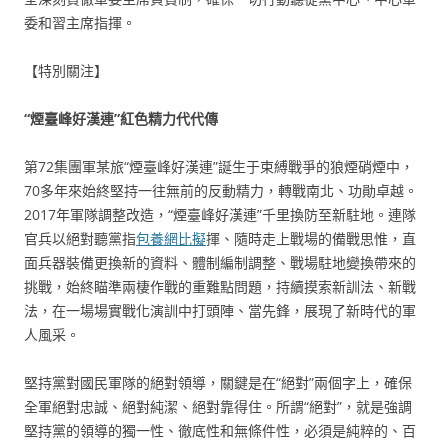
委和習主席指揮。
【特別關注】
“煙臺峰好漢連”紅色精力代代傳
第72集團軍某旅“煙臺峰好漢連”誕生于束縛戰爭的狼煙硝煙中，
70多年來始終堅持一往無前的反動精力，轉戰南北、功勛卓越。
2017年軍隊調整改造，“煙臺峰好漢連”千里換防至新駐地。連隊
官兵以絕對聽黨指
包養網比擬
揮、隨時走上戰場的備戰思惟，直
面兵器裝備更換新的資料、體制編制調整、戰場駐地變換帶來的
挑戰，始終瞄準兩棲作戰的重難點問題，持續摸索新訓法、新戰
法，在一場場實戰化演訓中打頭陣、當先鋒，展現了新時代的軍
人風采。
堅持黨對國民軍隊的絕對領導，關鍵是在“絕對”兩個字上，確保
全軍絕對忠誠、絕對純潔、絕對靠得住。所謂“絕對”，就是強調
堅持黨的領導的獨一性、徹底性和無條件性，必須是純粹的、百