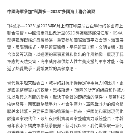
中國海軍參加“科莫多—2023”多國海上聯合演習
“科莫多—2023”是2023年6月上旬在印度尼西亞舉行的多國海上
聯合演習。中國海軍派出改進型052D導彈驅逐艦湛江艦、054A
型導彈護衛艦許昌艦參演，重要參加國際海事平安會議、海事展
覽、國際閱艦式、平易近事醫療、平易近事工程、文明交通、聯
合演習等活動，以過硬的軍事素質和傑出的作風抽像，展現了我
軍應對天然災害、海事威脅和供給人性主義支援的軍事才能，傳
遞了熱愛戰爭、愛護友誼的真摯意愿。
現代戰爭越來越表白，戰爭的對抗不僅僅是軍事氣力的比拼，更
是國家整體實力的較量。恩格斯講，“軍隊的所有的組織和作戰方
法以及與之有關的勝負，取決于物質的即經濟的條件”。隨著科技
疾速發展，國家戰略競爭力、社會生產力、軍隊戰斗力的耦合關
聯越來越緊。只要把富國和強軍統一路來，把國防和軍隊現代化
融進國家現代化，最年夜限制實現國家整體實力系統整合，才幹
最年夜水平構成軍事競爭優勢。新時代以來，我們黨采取一系列
嚴重辦法，著力構建一體化國家戰略體系和才能，促進了國防實