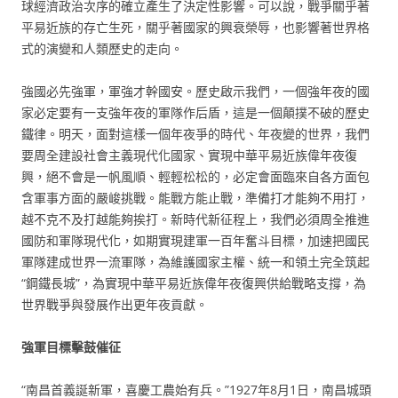
球經濟政治次序的確立產生了決定性影響。可以說，戰爭關乎著
平易近族的存亡生死，關乎著國家的興衰榮辱，也影響著世界格
式的演變和人類歷史的走向。
強國必先強軍，軍強才幹國安。歷史啟示我們，一個強年夜的國
家必定要有一支強年夜的軍隊作后盾，這是一個顛撲不破的歷史
鐵律。明天，面對這樣一個年夜爭的時代、年夜變的世界，我們
要周全建設社會主義現代化國家、實現中華平易近族偉年夜復
興，絕不會是一帆風順、輕輕松松的，必定會面臨來自各方面包
含軍事方面的嚴峻挑戰。能戰方能止戰，準備打才能夠不用打，
越不克不及打越能夠挨打。新時代新征程上，我們必須周全推進
國防和軍隊現代化，如期實現建軍一百年奮斗目標，加速把國民
軍隊建成世界一流軍隊，為維護國家主權、統一和領土完全筑起
“鋼鐵長城”，為實現中華平易近族偉年夜復興供給戰略支撐，為
世界戰爭與發展作出更年夜貢獻。
強軍目標擊鼓催征
“南昌首義誕新軍，喜慶工農始有兵。”1927年8月1日，南昌城頭