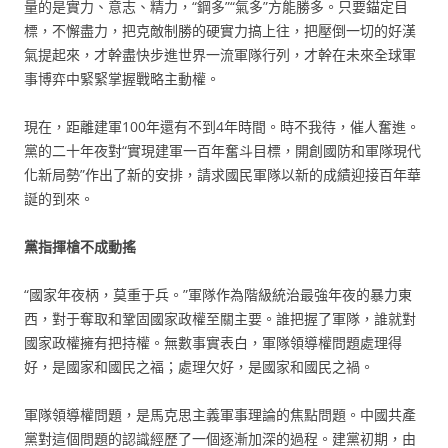
量的是實力、意志、精力，“鋼多”“氣多”方能勝多。只要錨定目
標，不懈盡力，把克敵制勝的硬實力搞上往，把壓倒一切的好漢
氣提起來，才幹盡快步進世界一流軍隊行列，才幹在未來全球軍
事博弈中緊緊掌握戰略主動權。
現在，距離建軍100年還有不到4年時間。時不我待，催人奮進。
黨的二十年夜對“實現建軍一百年奮斗目標，開創國防和軍隊現代
化新局勢”作出了新的安排，請求國民軍隊以新的成績迎接百年華
誕的到來。
黨指揮槍不成動搖
“國家年夜柄，莫重于兵。”軍隊作為階級統治最強年夜的暴力東
西，對于奪取和鞏固國家政權至關主要。誰把握了軍隊，誰就對
國家政權擁有把持權。無數事實表白，軍隊領導權問題處理得
好，是國家和國民之福；處理欠好，是國家和國民之禍。
軍隊領導權問題，是馬克思主義軍事理論的焦點問題。中國共產
黨對這個問題的認識經歷了一個逐漸加深的過程。建黨初期，由