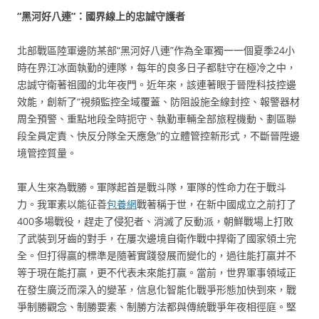
“黑河好八連”：國界線上的忠誠守護者
北部戰區陸軍邊防某部“黑河好八連”作為全軍獨一一個夏季24小
時在界江冰面執勤的連隊，每年的良多日子都駐守在極冷之中，
忠誠守衛著祖國的北年夜門。近年來，該連著眼于晉陞科技控邊
效能，創新了“視頻監控全域覆蓋、防阻設施全線封控、報警器材
周全預警、重點地段全時扼守、執勤車輛全部旅程機動、劃區聯
段全員定責、快反分隊全天應急”的立體管控新形式，不斷晉陞邊
境管控質量。
軍人生來為戰勝。軍隊起首是戰斗隊，軍隊的性命力在于戰斗
力。我軍素以能征善
包養網
戰著稱于世，在新中國成立之前打了
400多場戰役，趕走了侵犯者、消滅了反動派，朝鮮戰場上打敗
了武裝到牙齒的對手，在屢次邊境自衛作戰中捍衛了國家領土完
全。但打得贏的標準是隨著實踐發展而變化的，過往能打贏并不
等于現在能打贏，更不代表未來能打贏。當前，世界軍事領域正
在發生廣泛而深入的變革，信息化智能化戰爭形態加快到來，戰
爭制勝觀念、制勝要素、制勝方法都與傳統戰爭年夜相徑庭。堅