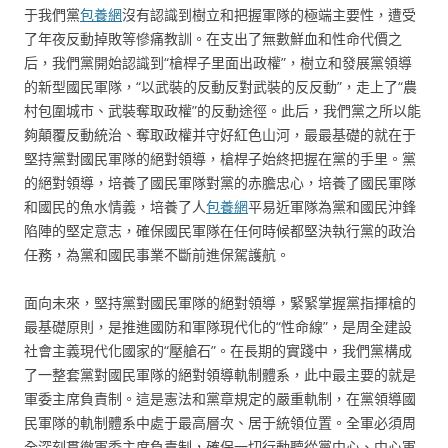
于我們黨
包養網
沒有認識到樹立和把握軍隊的極端主要性，遭受
了年夜反動掉敗等慘痛教訓。在支出了無數鮮血和性命代價之
后，我們黨開始認識到“槍桿子里面出政權”，樹立和發展黨領導
的新型國民軍隊，“以武裝的反動反對武裝的反反動”，走上了“農
村包圍城市、武裝奪取政權”的反動途徑。此后，我們黨之所以能
夠顛覆反動統治、奪取政權并守好紅色山河，最最基礎的就在于
堅持黨對國民軍隊的絕對領導，槍桿子始終把握在黨的手里。黨
的絕對領導，培養了國民軍隊對黨的赤膽忠心，培養了國民軍隊
和國民的魚水情義，培養了人
包養網
平易近軍隊為黨和國民沖鋒
陷陣的堅定意志，確保國民軍隊在任何時候都堅決執行黨的政治
任務，為黨和國民事業不斷前進保駕護航。
面向未來，堅持黨對國民軍隊的絕對領導，緊緊掌握黨指揮槍的
最基礎原則，是推進國防和軍隊現代化的“性命線”，是周全建設
社會主義現代化國家的“壓艙石”。在長期的實踐中，我們黨構成
了一整套黨對國民軍隊的絕對領導軌制體系，此中最主要的就是
軍委主席負責制。這是憲法和黨章規定的嚴重軌制，在黨領導國
民軍隊的軌制體系中處于最高層次、居于統領位置。全軍必須周
全深刻貫徹軍委主席負責制，確保一切行動聽從黨中心、中心軍