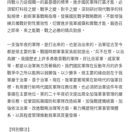
持戰斗力這個獨一的最基礎的標準，進步國民軍隊打贏才能，必
須緊盯科技之變、戰爭之變、對手之變，深刻研討現代戰爭的特
點規律，創新軍事戰略指導，發展國民戰爭戰略戰術，不斷增強
練兵備戰針對性實效性，切實進步我軍威懾和實戰才能，鍛造召
之即來、來之能戰、戰之必勝的精兵勁旅。
一支強年夜的軍隊，是打出來的，也是治出來的。治軍從古至今
都是很主要的事。戰國時期軍事家吳起就提出，“兵不在眾，以治
為勝”。我國歷史上許多勇敢善戰的軍隊，好比岳家軍、戚家軍
等，都是以治軍無方而著稱的。我們國民軍隊在反動年月的許多
戰爭中之所以能夠以弱勝強、以少勝多，很主要的緣由就在于我
軍嚴于治軍、善于治軍。現在，我軍要實現黨在新時代的強軍目
標，有用實行新時代國民軍隊任務任務，也必須把治軍這件年夜
事擺在主要地位。黨的二十年夜初次提出周全加強軍事管理的嚴
重任務，從鞏固拓展國防和軍隊改造結果、加強戰建備統籌、加
強依法治軍、改進戰略治理等方面，著力構建現代軍事管理體
系，以高程度管理推動我軍高質量發展。
【特別關注】