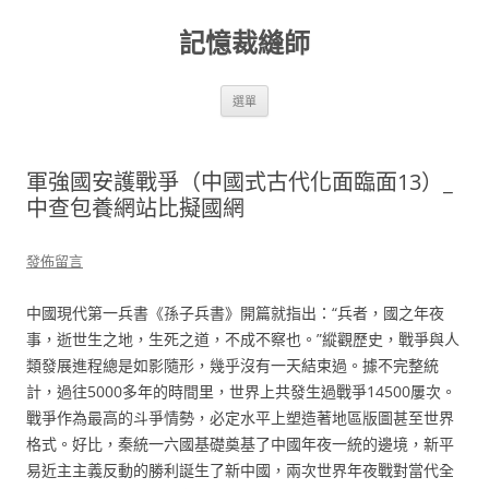
跳
至
記憶裁縫師
主
要
內
容
選單
軍強國安護戰爭（中國式古代化面臨面13）_
中查包養網站比擬國網
發佈留言
中國現代第一兵書《孫子兵書》開篇就指出：“兵者，國之年夜
事，逝世生之地，生死之道，不成不察也。”縱觀歷史，戰爭與人
類發展進程總是如影隨形，幾乎沒有一天結束過。據不完整統
計，過往5000多年的時間里，世界上共發生過戰爭14500屢次。
戰爭作為最高的斗爭情勢，必定水平上塑造著地區版圖甚至世界
格式。好比，秦統一六國基礎奠基了中國年夜一統的邊境，新平
易近主主義反動的勝利誕生了新中國，兩次世界年夜戰對當代全