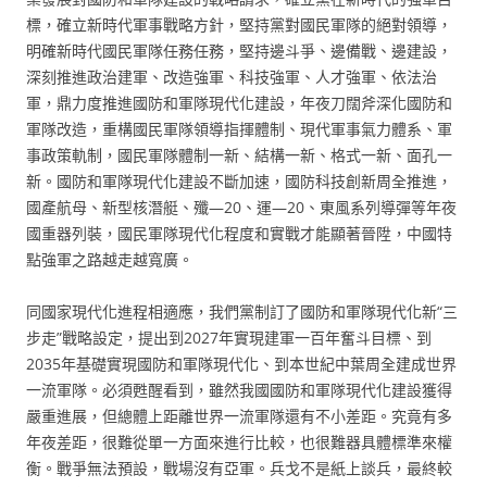
標，確立新時代軍事戰略方針，堅持黨對國民軍隊的絕對領導，
明確新時代國民軍隊任務任務，堅持邊斗爭、邊備戰、邊建設，
深刻推進政治建軍、改造強軍、科技強軍、人才強軍、依法治
軍，鼎力度推進國防和軍隊現代化建設，年夜刀闊斧深化國防和
軍隊改造，重構國民軍隊領導指揮體制、現代軍事氣力體系、軍
事政策軌制，國民軍隊體制一新、結構一新、格式一新、面孔一
新。國防和軍隊現代化建設不斷加速，國防科技創新周全推進，
國產航母、新型核潛艇、殲—20、運—20、東風系列導彈等年夜
國重器列裝，國民軍隊現代化程度和實戰才能顯著晉陞，中國特
點強軍之路越走越寬廣。
同國家現代化進程相適應，我們黨制訂了國防和軍隊現代化新“三
步走”戰略設定，提出到2027年實現建軍一百年奮斗目標、到
2035年基礎實現國防和軍隊現代化、到本世紀中葉周全建成世界
一流軍隊。必須甦醒看到，雖然我國國防和軍隊現代化建設獲得
嚴重進展，但總體上距離世界一流軍隊還有不小差距。究竟有多
年夜差距，很難從單一方面來進行比較，也很難器具體標準來權
衡。戰爭無法預設，戰場沒有亞軍。兵戈不是紙上談兵，最終較