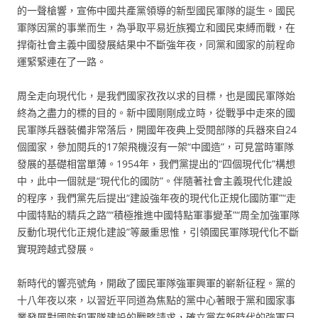
的一聲槍響，宣佈中國共產黨領導的新型國民軍隊的誕生。國民
軍隊因黨的事業而生，為爭取平易近族獨立和國民束縛而戰，在
捍衛社會主義中國發展結果中不斷強年夜，同黨和國家的前程命
運緊緊連在了一路。
周全走向現代化，是我們國家孜孜以求的目標，也是國民軍隊始
終為之盡力的標的目的。新中國剛剛成立時，從戰爭中走來的國
民軍隊兵器裝備非常落后，開國年夜典上受閱部隊的兵器來自24
個國家，參加閱兵的17架飛機沒有一架“中國造”，可見當時軍隊
發展的基礎相當單薄。1954年，我們黨提出的“四個現代化”構想
中，此中一個就是“現代化的國防”。伴隨著社會主義現代化建設
的程序，我們黨先后提出“建設強年夜的現代化正規化國防軍”“走
中國特點的精兵之路”“積極推進中國特點軍事變革”“周全加強軍隊
反動化現代化正規化建設”等嚴重思惟，引領國民軍隊現代化不斷
實現跨越式發展。
新時代的響亮號角，開啟了國民軍隊強軍興軍的嶄新征程。黨的
十八年夜以來，以習近平同道為焦點的黨中心著眼于黨和國家事
業發展對國防和軍隊建設的戰略請求，確立黨在新時代的強軍目