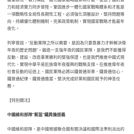
力和經濟實力同步晉陞。鞏固進步一體化國家戰略體系和才能是
一項戰略性全局性長期性工程，必須強化頂層設計，堅持問題導
向，持續優化體制機制，完美政策軌制，實現國家戰略才能最年
夜化。
列寧曾說，“反動軍隊之所以需要，是因為只要靠暴力才幹解決偉
年夜的歷史問題”。鍛造一支強年夜的國民軍隊，是我們不斷獲得
反動、建設、改造事業勝利的堅強保證，也是我們推進中國式現
代化、實現中華平易近族偉年夜復興的戰略支撐。在推進偉年夜
社會反動的征途上，國民軍隊必將以鐵普通崇奉、鐵普通信心、
鐵普通紀律、鐵普通擔當，堅決完成好黨和國民賦予的神圣任
務。
【特別關注】
中國維和部隊“藍盔”鐵肩擔道義
中國維和部隊，是中國根據聯合國有關決議和國際法準則派出的