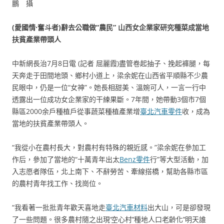
鵬 攝
(愛國情·奮斗者)辭去公職做“農民” 山西女企業家研究種菜成當地
扶貧產業帶頭人
中新網長治7月8日電 (記者 屈麗霞)盡管卷起抽子、挽起褲腿，每
天奔走于田間地頭、鄉村小道上，梁余妮在山西省平順縣不少農
民眼中，仍是一位“女神”。她長相甜美、溫婉可人，一言一行中
透露出一位成功女企業家的干練果斷。7年間，她帶動3個市7個
縣區2000余戶種植戶從事蔬菜種植產業增
臺北汽車零件
收，成為
當地的扶貧產業帶頭人。
“我從小在農村長大，對農村有特殊的親近感。”梁余妮在參加工
作后，參加了當地的“十萬青年出太
Benz零件
行”等大型活動，加
入志愿者隊伍，北上南下、不辭勞苦、牽線搭橋，幫助各縣市區
的農村青年找工作、找崗位。
“我看著一批批青年歡天喜地走
臺北汽車材料
出大山，可是卻發現
了一些問題。很多農村隨之出現‘空心村’‘種地人口老齡化’‘明天誰