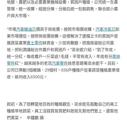
地膜、農肥以及必要農業機械設備，貧困戶種植，公司統一生產
管理、統一收購，經過分揀、分級后統一包裝銷售，聯合起小農
戶與大市場。
“市場
汽車機油芯
價高于保底價，按照市場價收購。
汽車冷氣芯
如
果市場價低，按照保底價收購。這樣解決了建檔立卡的貧困戶發
展蔬菜產業
賓士零件
缺資金、少技術難題，把風險留給公司基
地，把利潤讓給合作農戶和貧困戶。”梁余妮介紹，“到了年底，
統一分紅，每收農戶一斤菜返1毛錢，平常有收入，年底有分
奧迪
零件
紅”，越來越多的老百
汽車零件
姓愿意跟著梁余妮干。目前，
公司已帶動3個鄉鎮、29個村、656戶種植戶從事蔬菜種植產業增
收，畝均收入6500元。
起初，為了扭轉當地百姓的種植觀念，梁余妮先鼓勵自己的員工
種植旱地蔬菜，員工沒錢買苗買肥料她就先幫他們墊上，還幫他
們賣菜。 辛鐵鵬 攝