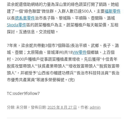
梁余妮還借助網絡的力量為深山里的綠色蔬菜打開了銷路，她組
建了一個“綠色聯盟”微信群，入群人數已達500人，主要
福斯零件
以長
德系車零件
治市長子縣、黎城縣、平順縣、壺關縣、潞城
Skoda零件
區的蔬菜種植戶為主。蔬菜種植戶每天報菜價，互相
探討，互通信息，交流經驗。
7年來，梁余妮共帶動3個市7個縣區(長治平順、武鄉、長子、潞
城、壺關；太原陽曲、晉城澤州)共18
VW零件
個鄉鎮、上百個
村、2000戶種植戶從事蔬菜種植產業增收，先后獲得“十佳青年
脫貧攻堅帶頭人”“扶貧產業帶頭人”“增收致富帶頭人”“脫貧致富帶
頭人”，并被授予“山西省巾幗建功標兵”“長治市科技特派員”“長治
市優秀共產黨員”等諸多榮譽稱號。(完)
TC:osder9follow7
分類: 未分類，發佈日期:
2025 年 8 月 27 日
，作者:
admin