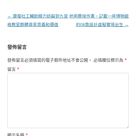
文
←
康復社工輔助精力妨礙到九宮
他用塵埃作畫，記載一座博物館
章
格教室群體尋覓意義和價值
的08靠設計虛擬實境出生
→
導
覽
發佈留言
發佈留言必須填寫的電子郵件地址不會公開。
必填欄位標示為
*
留言
*
顯示名稱
*