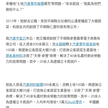
來種地’‘土地
汽車零件報價
撂荒’等問題。”梁余妮說，“我能為他們
做些什么？”
2013年，她辭去公職，來到平順縣北社鄉的山溝里種起了大棚蔬
菜，和朋友共同創辦了平順縣仁康科貿有限公司。
兩
汽車空氣芯
年后，她又獨資創辦了平順縣麥豐農業電子商務有
限公司，投入資金500余萬元，流
水箱精
轉土
汽車零件貿易商
地
100畝，興建無公害蔬菜大棚35座，打造無公害蔬菜生產基地，
德系車材料
注冊了“天脊·麥豐”商標，解決了40余名農村剩余勞動
力的就業問題，其中，20余人為建檔立卡貧困戶。
她投入資金
汽車材料報價
500余萬元，流轉土地100畝，興建無公
害蔬菜大棚35座，打造無公害蔬菜生產基地，注冊了“天脊·麥豐”
商標，解決了40余名農村剩余勞動力的就業問題，其中，20余人
為建檔立卡貧困戶，人均年均增收1.5萬元
Audi零件
。 辛鐵鵬
攝