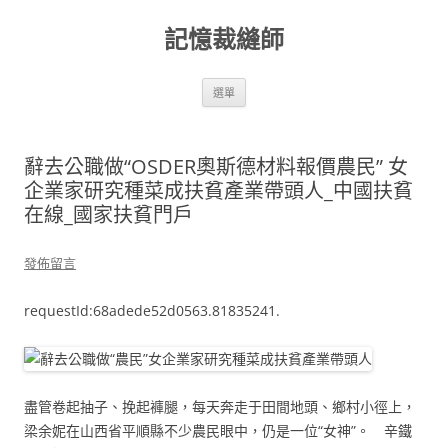
跳
至
記憶裁縫師
主
要
內
容
選單
辭去公職做“OSDER奧斯德材料報價農民” 女
企業家研究種菜成扶貧產業帶頭人_中國扶貧
在線_國家扶貧門戶
發佈留言
requestId:68adede52d0563.81835241.
盡管卷起抽子、挽起褲腿，每天奔走于田間地頭、鄉村小徑上，
梁余妮在山西省平順縣不少農民眼中，仍是一位“女神”。 辛鐵