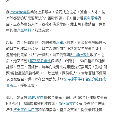
創
Porsche零件
業路上多艱辛。公司成立之初，資金、人才、技
術等都是迫切需要解決的“瓶頸”問題。千方百計融
賓利零件
資
金，三顧茅廬請人才、孜孜不倦求學問、北上南下找銷路，這其
中的艱
汽車材料
辛無法言說。
起初，為了扭轉當地百姓的種植
水箱水
觀念，梁余妮先鼓勵自己
的員工種植旱地蔬菜，員工沒錢買苗買肥料她就先幫他們墊上，
還幫他們賣菜。秋后一算賬，員工們都增
Bentley零件
收了。之
后，她又帶動1
藍寶堅尼零件
個鄉鎮、6個村、150戶種植戶種植
辣椒、豆王、西紅柿，每年向東青北村集體分紅數萬元，形成“龍
頭”帶動產業集群格局。“一塊土地，兩份收入”，當地百姓不僅可
以收取租金，還可以在公司蔬菜基地
保時捷零件
打
油氣分離器改
良版
工，掙取工資。
此后，她又投
BMW零件
資40余萬元，先后與150余戶建檔立卡貧
困戶簽訂了300畝辣椒種植協議，
斯柯達零件
公司免費提供技術
培訓
汽車零件進口商
和業務指導，墊資為貧困戶提供優質種苗、