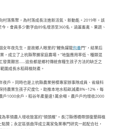
向村落集聚，為村落成長注進新活氣、新動能。2019年，該
至今，會員多少數字由89名增添至360名，涵蓋畜禽、果蔬、
個女年夜先生，是故鄉人眼里的“鯉魚躍龍
包養
門”，結業后
創業，成立了上杭縣聚勝家庭農場。“地盤應用率低、種類混
工發賣艱苦……這些都是鄉村傳統食糧生孩子方法的缺乏之
，範圍成長水稻蒔植財產。
年夜戶，同時也是上杭縣農業勞模專家辦事隊成員、省級科
持農業生孩子尺度化，助推本地水稻畝減產8%~12%，每
農戶1000余戶，稻谷年產量達1萬余噸，農戶戶均增收2000
成為率領農人增收致富的“領頭雁”。長汀縣傅橋帶頭復墾蒔植
院士點贊；永定區張曲萍成立萬家兔業專門研究一起配合社，