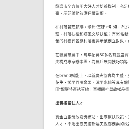
龍巖市全方位用大好人才培養機制，充足施
臺，示范帶動效應連續彰顯。
在村落管理範疇，聚焦“黨建+”引領，有
理、村落扶植和鄉風文明扶植；有89名
領的村獲評省級村落復興示范創立對象，
在聯農帶農中，每年招募30多名有豐盛
夫構成專家辦事團，為農戶展開技巧領導
在brand賦能上，以新農夫協會為主體，
花生、武平百噴鼻果、漳平水仙等具有龍巖
田”龍巖特產館等線上直播間推舉故鄉品德
出實招留住人才
真金白銀發放嘉獎補貼、出臺幫扶政策、
人才，不竭出臺支撐新農夫返鄉創業的政策