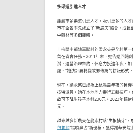
多渠道引進人才
龍巖市多渠道引進人才，吸引更多的人才
市在全省率先成立了“新農夫”協會，成長
中藥材等多個範疇。
上杭縣中都鎮軍聯村的梁永英是全村第一
留在省會任務。2011年末，她告退回籍
淆、運營治理集約、休息力投進年夜、加
處。”她決計要轉變故鄉傳統的耕耘形式
現在，梁永英已成為上杭縣最年夜的種糧
技特派員。她在本地鼎力奉行五新技巧，保
畝可下降生孩子本錢230元。2023年輻射
元。
越來越多新農夫在龍巖村落“生根抽芽”，
包養網
“福噴鼻占”新優稻，獲得謝華安