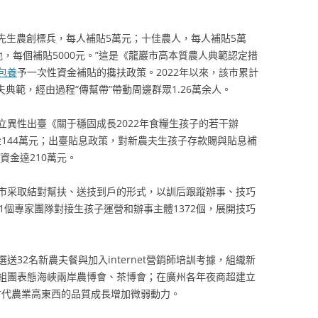
先生農創標兵，每人補貼5萬元；十佳農人，每人補貼5萬
，每個補貼5000元。”這是《龍巖市高本質農人典範認定措
包養
予一次性資金補貼的攙扶政策。2022年以來，該市累計
夫典範，經由過程“傳幫帶”帶動周邊群眾1.26萬余人。
異性出臺《關于穩固成長2022年食糧生孩子的若干辦
資金144萬元；出臺貼息政策，對新農夫生孩子存款賜與貼息補
資金達210萬元。
市采取結對幫扶、送技到戶的形式，以訓后跟蹤辦事、技巧
1個專家團隊對接生孩子運營和辦事主體1372個，展開技巧
32名新農夫餐與加入internet營銷師培訓考據，組織新
組團表態海峽兩岸農博會、茶博會；在廣州各年夜商超建立
點古代農業高東西的品質成長增加微弱動力。