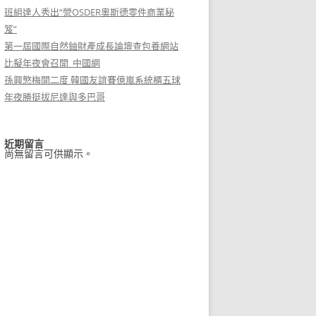
班組達人秀出“營OSDER奧斯德零件商業秘
笈”
第一屆國際自然鈾財產成長論壇查包養網站
比擬年夜會召開_中國網
孫興慜梅開二度 韓國友誼賽億嵐系統櫃五球
年夜勝挺拔尼達與多巴哥
近期留言
尚無留言可供顯示。