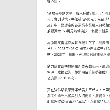
安心留。
“新農夫草創之星，每人補貼2萬元；年夜
元；實訓基地，每個補貼6萬元；見習基地
施》中，對認定的各類高本質農人典範給
兼顧資金153萬元培養攙扶55名優良新農
為激勵支撐返鄉成長食糧生孩子，龍巖市立
法》，2023年40戶新農夫種糧獲補貼
貼，2023年上杭縣、連城縣貼息補貼惠農
鼎力落實幫扶機制讓新農夫強起來，龍巖
領導、政策徵詢、協辦項目等情勢組織16
徵詢辦事10184次。
實在強化增收舉動讓新農夫富起來，市里選送
農夫企業外出餐與加入招商會、展覽會，
龍巖農特產物“專柜”“專區”，為龍巖特