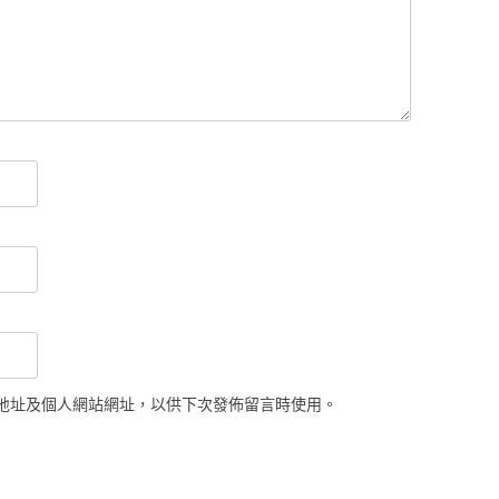
地址及個人網站網址，以供下次發佈留言時使用。