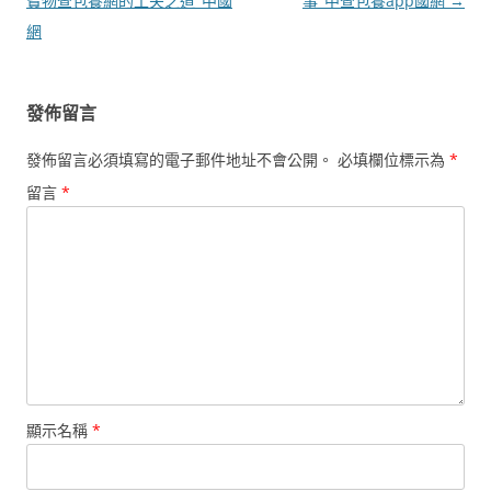
章
寶物查包養網的工夫之道_中國
事_中查包養app國網
→
導
網
覽
發佈留言
發佈留言必須填寫的電子郵件地址不會公開。
必填欄位標示為
*
留言
*
顯示名稱
*