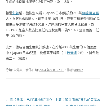
生齒的比例同比降落0.2個百分點，為11.3%。
報道
包養
稱，從性別來看，japan(日本)男孩約718萬
包養網 花圃
人，女孩約683萬人。截至往年10月1日，僅東京和神奈川縣的兒
童生齒多少數字跨越100萬。沖繩縣的兒童人數占比最高，為
16.1%。兒童人數占比最低的是秋田縣，為9.1%，是全國獨一低
于10%的縣。
此外，據結合國生齒統計數據，在跨越4000萬生齒的37個國度
中，japan(日本)兒童占比僅高于韓國（11
包養網
.2%），排倒數
第二。（嚴厲）
分類: 未分類，發佈日期:
2024 年 9 月 27 日
，作者:
admin
文
←
圖片故事｜巴西“莫小龍”甜心
上海：餐桌“新寵”背后的豐產故