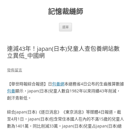
跳
至
記憶裁縫師
主
要
內
容
選單
連減43年！japan(日本)兒童人查包養網站數
立異低_中國網
發佈留言
【舉世時報綜合報道】日
包養網
本總務省4日公布的生齒推算數據
包養
顯示，japan(日本)兒童人數自1982年以來持續43年削減，
創汗青新低。
綜合japan(日本)《逐日消息》《東京消息》等媒體4日報道，截
至4月1日，japan(日本)包含常住本國人在內的不滿15歲的兒童人
數為1401萬，同比削減33萬。japan(日本)兒童占japan(日本)總