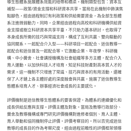
導生態體系施展體系效能的紐帶和橋梁。機制類型包含：資本互
補型——政策/資金支撐和科研資本共享。當局在此機制中飾演焦
點腳色，經由過程制訂有利政策和供給需要資金，為全部生態體
系注進微弱動力。同時，企業經由過程向高校和科研機構供給資
金支撐或樹立科研資本共享平臺，不只助力基本研討，也取得了
本身成長所需的技巧與常識支持，構成了互利共贏、雙向驅動的
協同關系。一起配合介入型——科研項目一起配合、迷信教導一
起配合和迷信普及一起配合等。它激勵企業、年夜學、科研機
構、中小黌舍、社會講授機構及社會組織等多方主體，配合介入
育人運動，以加快科技人才培育，知足科技財產對高本質人才的
需求。這一機制不只增進了常識、技巧與資本的有用活動，還確
保了人才鏈上各主體好處的深度融會與共贏，施展了迷信教導生
態體系培育人才、辦事經濟社會成長的主要感化。
評價機制是迷信教導生態體系的要害保證，為體系的連續優化和
成長供給反應與支撐。評價主體及對象。當局及教導行政部分、
黌舍及教導機構或專門研究評價機構對進修者個別、育人主體、
育人舉動和協同機制停止評價。評價考察目的。所以否完成迷信
教導的成長目的作為考察尺度，經由過程前瞻性的評價框架領導