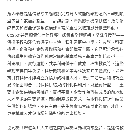
育人舉動是迷信教導生態體系完成育人效能的舉動道路。舉動類
型包含：兼顧計劃型——計謀計劃、體系體例機制扶植、法令系
統完美和資金保證系統構建。當局重要采取兼顧計劃型舉動，
design并連續優化迷信教導生態體系全體框架。常識教授型——
傳授課程和迷信教導講座。這一種別涵蓋中小學、年夜學、科研
機構、企業和社會教導機構和社會組織等主體，它們配合承當迷
信教導生態體系傳佈迷信常識的基本義務。基本才能培育型——
科研項目、實行運動、共享科研儀器和數據、培訓教員等。這些
舉動重要由年夜學、科研機構和企業等科技立異主體實行，以培
育具有科研才能與立異精力的科技人才，增進前沿研討和技巧立
異的慎密聯合，加快科研結果的轉化與利用。財產實行型——重
要由企業供給練習機遇、實行平臺。企業作為科技成長的前地和
人才需求的重要起源，面向財產成長需求，為本科和研討生結業
生供給科研場地，不只有助于先生將實際常識轉化為實行才能，
更是構建人才與市場無縫對接的要害橋梁。
協同機制增進各介入主體之間的無機互動和資本整合，是迷信教