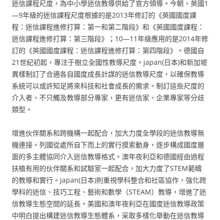
迷信課程尺度，為中小學迷信教導供給了官方領導。今朝，英國1
—9年級的迷信課程尺度根據的是2013年修訂的《英國國度課
程：迷信課程進修打算：第一和第二階段》和《英國國度課程：
迷信課程進修打算：第三階段》；10—11年級應用的是2014年修
訂的《英國國度課程：迷信課程進修打算：第四階段》。德國自
21世紀初起，專注于樹立全國性教導尺度。japan(日本)和新加坡
異樣制訂了合適各自國度成長計謀的迷信教導尺度，以確保教導
系統可以或許知足將來科技和社會成長的需求。制訂這些尺度的
介入者，不只觸及教導部分專家，更有迷信家、企業專家等分歧
類型。
增進伙伴關系和跨機構一起配合，加大力度全學段的迷信教導無
機連接。列國從處所自下而上的實行摸索動身，逐步構成國度層
面的多主體協同介入迷信教導格式。澳年夜利亞和德國經由過程
扶植有用的伙伴關系和試驗室一起配合，加大力度了STEM範疇
的教導和實行。japan(日本)則重視學科整合和社區協作，強化跨
學科的迷信、技巧工程、藝術和數學（STEAM）教導，增進了迷
信教導生態空間的延長。美國和澳年夜利亞在國度迷信教導政策
中明白提出構建迷信教導生態體系，采取多樣化舉動在迷信教導