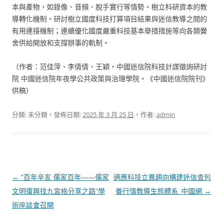
本與產物，如錄像、音頻、脫手實行等情勢。樹立科研資本的教
導轉化機制。研討樹立國度科技打算項目結果與迷信教導之間的
有用連接機制；連續優化國度嚴重科技基本舉措措施等向各類黌
舍供給開放和支撐辦事的軌制。
（作者：范佳萍、李倩倩、王穎，中國迷信院科技計謀徵詢研討
院 中國迷信院年夜學公共政策與治理學院。《中國迷信院院刊》
供稿）
分類: 未分類，發佈日期:
2025 年 3 月 25 日
，作者:
admin
文
←
“百年辛亥 儒家百年——儒家
適應科技立異趨向構建迷信查包
章
文明復興找九宮格分享之路”學
養行情教導生態體系_中國網
→
導
術座談會召開
覽