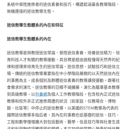
系統中晉陞進修者的迷信素養和技巧，構建起涵蓋各教導階段、
無機連接的迷信教導生態。
迷信教導生態體系的內在和特征
迷信教導生態體系的內在
迷信教導是與教授迷信常識、晉陞迷信素養、培養迷信精力、培
育科技人才有關的教導運動，其目標是經由過程懂得天然界的紀
律和道理來培育先生的迷信常識、迷信思想、試驗技巧和迷信立
場。傳統的迷信教導重要指在中小學階段展開的以天然迷信內在
的事務為主，成長個別及群體迷信素養的教導講授運動。跟著社
會需求的演化，迷信教導的范疇不竭擴展，演化為籠罩基本教導
到高級教導，以
包養網
及個人工作教導階段，包含校內正式迷信
教導和校外非正式進修周遭的狀況（如家庭、任務場合、博物
館、社區等）中停止的迷信教導，以美國的STEM教導為代表的
國際迷信教導多指后者，其內在的事務也從基礎的迷信、技巧、
工程和數學慢慢擴大到包括藝術、醫學、信息技巧等與社會生孩
子和利用聯絡接觸慎密的範疇。本文加倍追蹤關心狹義的迷信教