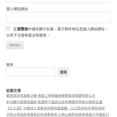
個人網站網址
在
瀏覽器
中儲存顯示名稱、電子郵件地址及個人網站網址，
以供下次發佈留言時使用。
搜尋
搜尋
近期文章
戰墨西哥氛圍像決賽 億嵐工學椅圖赫爾贊揚英格蘭堅韌斗志
赴印觀光疑誤食蟲卵 英國男子腦部沾染秀傳醫院勞檢38條寄生蟲
【王立斌】中國找九宮格見證書院面面觀：以江西地區的書院為例
分秒必爭與疫情森和診所減重競速 火神山病院扶植再度展示中國氣力