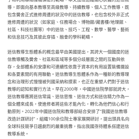
導，即面向基本教導至高級教導、持續教導、個人工作教導，既
包含黌舍正式進修周遭的狀況中的迷信教導，也包含校外非正式
進修周遭的狀況（如家庭、任務場合、博物館/藏書樓/地理館、
社區、科技社團等）中的迷信、技巧、工程、數學、醫學、藝術
和信息技巧及其彼此穿插、融會的學科範疇。
迷信教導生態體系的概念最早由美國提出，其誇大一個國度的迷
信教導觸及黌舍、社區和區域等多個分歧層面之間的互動與依
存，全部體系的安康和可連續性依靠于資本的有用設置裝備擺設
和各要素間的有用聯動。迷信教導生態體系作為一種新的教導理
念和治理形式慢慢被列國采納和摸索，也正在重塑人們對于迷信
教導的認知和實行方法。早在2000年，中國迷信院學部就誇大，
迷信教導應將迷信常識、迷信思惟、迷信方式和迷信精力作為一
個全體來成長，使進修者將這些才能內化，轉化為他們信心和行
動原則。2022年中國迷信院和教導部結合安排了“我國迷信教導
改造計謀研討”，組織100余位院士專家展開研討，提出頭具名向
全球科技競爭日趨劇烈的嚴重挑釁，指出我國亟待體系搭建迷信
教導系統。