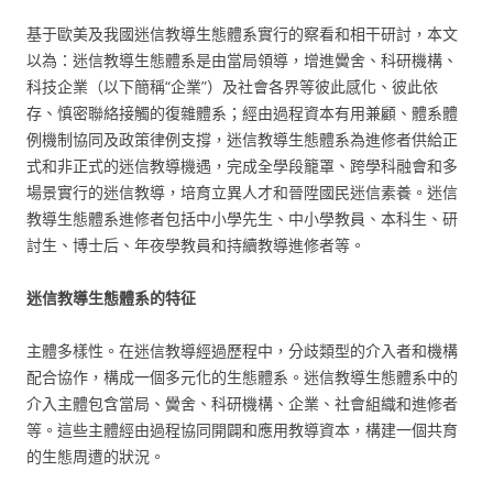
基于歐美及我國迷信教導生態體系實行的察看和相干研討，本文
以為：迷信教導生態體系是由當局領導，增進黌舍、科研機構、
科技企業（以下簡稱“企業”）及社會各界等彼此感化、彼此依
存、慎密聯絡接觸的復雜體系；經由過程資本有用兼顧、體系體
例機制協同及政策律例支撐，迷信教導生態體系為進修者供給正
式和非正式的迷信教導機遇，完成全學段籠罩、跨學科融會和多
場景實行的迷信教導，培育立異人才和晉陞國民迷信素養。迷信
教導生態體系進修者包括中小學先生、中小學教員、本科生、研
討生、博士后、年夜學教員和持續教導進修者等。
迷信教導生態體系的特征
主體多樣性。在迷信教導經過歷程中，分歧類型的介入者和機構
配合協作，構成一個多元化的生態體系。迷信教導生態體系中的
介入主體包含當局、黌舍、科研機構、企業、社會組織和進修者
等。這些主體經由過程協同開闢和應用教導資本，構建一個共育
的生態周遭的狀況。