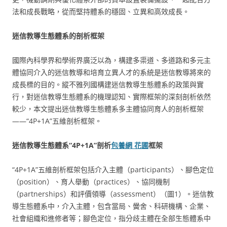
法和成長戰略，從而堅持體系的穩固、立異和高效成長。
迷信教導生態體系的剖析框架
國際內科學界和學術界廣泛以為，構建多渠道、多道路和多元主
體協同介入的迷信教導和培育立異人才的系統是迷信教導將來的
成長標的目的。縱不雅列國構建迷信教導生態體系的政策與實
行，對迷信教導生態體系的機理認知、實際框架的深刻剖析依然
較少，本文提出迷信教導生態體系多主體協同育人的剖析框架
——“4P+1A”五維剖析框架。
迷信教導生態體系“4P+1A”剖析
包養網 花圃
框架
“4P+1A”五維剖析框架包括介入主體（participants）、腳色定位
（position）、育人舉動（practices）、協同機制
（partnerships）和評價領導（assessment）（圖1）。迷信教
導生態體系中，介入主體，包含當局、黌舍、科研機構、企業、
社會組織和進修者等；腳色定位，指分歧主體在全部生態體系中