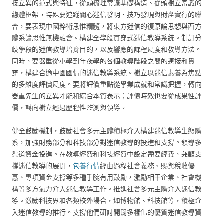
技立異的范式與特征，從頭梳理常識基礎構造、從頭樹立常識的
總體框架，特殊要追蹤關心迷信發明、技巧發現與財產實行的聯
合，要表現中國粹術思惟精髓，將東方迷信的復原論思想與西方
體系論思惟無機融會。構建全學段貫穿式迷信教導系統。制訂分
歧學段的迷信教導培育目的，以及響應的課程尺度和教導方法。
同時，要器重從小學到年夜學的各個教導階段之間的連接和貫
穿，構建合適中國國情的迷信教導系統。樹立以迷信素養為焦點
的多維度評價尺度。要將評價重點從學業成就和常識把握，轉向
器重先生的立異才能和綜合本質表示；評價時效也要從成果性評
價，轉向樹立經過歷程性監測與領導。
健全鼓勵機制，鼓勵社會多元主體積極介入構建迷信教導生態體
系，加強財務部分和科技部分對迷信教導的投進和支撐。領導多
渠道資金投進。在教導經費和科技經費中設定需要經費，兼顧支
撐迷信教導的展開，
包養行情
經由過程社會義務、賜與稅收優
惠、專項資金支撐等多種手腕有用鼓勵，激勵相干企業、社會機
構等多方氣力介入迷信教導工作。推進社會多元主體介入迷信教
導。激勵科技界和各類校外場合，如博物館、科技館等，積極介
入迷信教導的推行。支撐他們研討開闢多樣化的優質迷信教導資