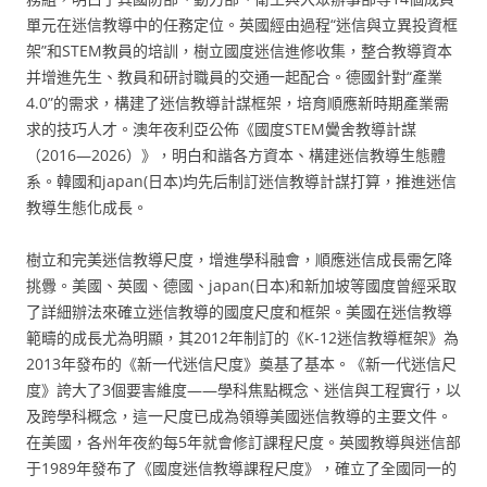
單元在迷信教導中的任務定位。英國經由過程“迷信與立異投資框
架”和STEM教員的培訓，樹立國度迷信進修收集，整合教導資本
并增進先生、教員和研討職員的交通一起配合。德國針對“產業
4.0”的需求，構建了迷信教導計謀框架，培育順應新時期產業需
求的技巧人才。澳年夜利亞公佈《國度STEM黌舍教導計謀
（2016—2026）》，明白和諧各方資本、構建迷信教導生態體
系。韓國和japan(日本)均先后制訂迷信教導計謀打算，推進迷信
教導生態化成長。
樹立和完美迷信教導尺度，增進學科融會，順應迷信成長需乞降
挑釁。美國、英國、德國、japan(日本)和新加坡等國度曾經采取
了詳細辦法來確立迷信教導的國度尺度和框架。美國在迷信教導
範疇的成長尤為明顯，其2012年制訂的《K-12迷信教導框架》為
2013年發布的《新一代迷信尺度》奠基了基本。《新一代迷信尺
度》誇大了3個要害維度——學科焦點概念、迷信與工程實行，以
及跨學科概念，這一尺度已成為領導美國迷信教導的主要文件。
在美國，各州年夜約每5年就會修訂課程尺度。英國教導與迷信部
于1989年發布了《國度迷信教導課程尺度》，確立了全國同一的