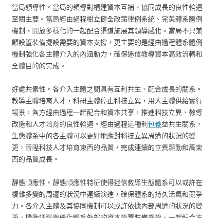
當局領導性。當局的領導對構建資本互補、協同成長的良性輪迴
至關主要。當局經由過程樹立健全政策律例系統、完美體系體例
機制、開放多樣化的一起配合渠道施展其領導感化。當局不只兼
顧設置裝備擺設需要的資本支撐，更主要的是經由過程體系體例
機制強化各主體介入的內涵動力，確保迷信教導資本高效流轉和
全體目的的完成。
好處共素性。各介入主體之間具有互利共生、配合成長的關系。
教導主體培育人才，科研主體停止科技立異，用人主體供給實行
場景，各方經由過程一起配合和資本共享，推進科技立異、教導
改造和人才培育的良性輪迴。經由過程這種利
包養
益共生關系，
生態體系中的各主體可以更好地應對科技立異周遭的狀況的變
更，晉陞科技人才培育東西的品質，完成連續的立異驅動和高東
西的品質成長。
靜態順應性。靜態順應性特征使得迷信教導生態體系可以或許在
復雜多變的周遭的狀況中連續演進，確保體系的持久活氣和競爭
力。各介入主體及其協同機制可以或許依據內部周遭的狀況的變
更，機動調劑與優化體系外部的資本設置裝備擺設、一起配合方