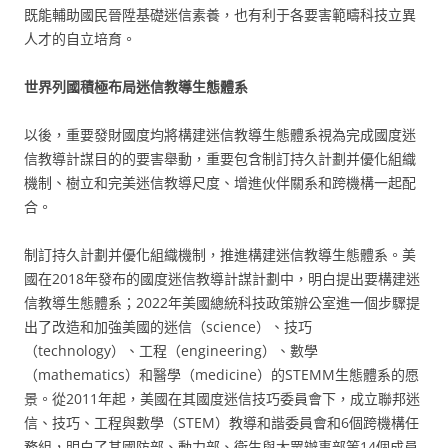
既能輔助國民晉陞基礎迷信素養，也有利于各要害範疇科技立異
人才的自立培育。
世界列國積極布局迷信教導生態體系
以後，重要發財國度均將構建迷信教導生態體系視為完成國度迷
信教導計謀目的的要害舉動，重要包含制訂持久計劃并優化組織
機制、樹立和完美迷信教導尺度、增進伙伴關系和跨機構一起配
合。
制訂持久計劃并優化組織機制，推進構建迷信教導生態體系。美
國在2018年發布的國度迷信教導計謀計劃中，明白提出要構建迷
信教導生態體系；2022年美國總統科技政策辦公室進一個步驟提
出了改造和加強美國的迷信（science）、技巧
（technology）、工程（engineering）、數學
（mathematics）和醫學（medicine）的STEMM生態體系的愿
景。從2011年起，美國在其國度迷信技巧委員會下，成立聯邦迷
信、技巧、工程與數學（STEM）教導和諧委員會和6個跨機構任
務組，明白了其國防部、動力部、衛生與大眾辦事部等14個成員