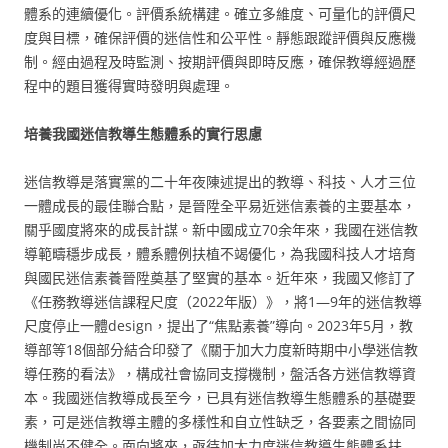
體系的連續優化。評價系統構建。確立多維度、可量化的評價尺
度與目標，確保評價的迷信性和公平性。靜態跟蹤評價與反應機
制。經由過程及時監測、按期評價與即時反應，確保教導經過歷
程中的題目獲得實時發明與處理。
培養我國迷信教導生態體系的實行思慮
迷信教導是落實黨的二十年夜陳述提出的教導、科技、人才三位
一體成長的最佳聯合點，是晉陞全平易近迷信素養的主要基本，
關乎國度將來的成長計謀。新中國成立70余年來，我國在迷信教
導範疇穩步成長，體系體例扶植不竭優化，為我國科技人才培育
與國民迷信素養晉陞奠基了堅實的基本。近年來，我國又修訂了
《任務教導迷信課程尺度（2022年版）》，將1—9年的迷信教導
尺度停止一體design，提出了“焦點素養”導向。2023年5月，教
導部等18個部分結合印發了《關于加大力度新時期中小學迷信教
導任務的看法》，構成社會協同支撐機制，盤活各方迷信教導資
本。我國迷信教導成長至今，已具有迷信教導生態體系的基礎要
素，可是迷信教導主體的多樣性和自立性缺乏，各要素之間協同
機制尚不健全。面向將來，亟待加大力度迷信教導生態體系扶