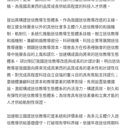
植，為我國高東西的品質成長供給高程度的科技人才供應。
提出將構建迷信教導生態體系，作為我國迷信教導改造的主線，
樹立健全除黌舍以外的其他社會多主體介入迷信教導的和諧機
制，軌制化、系統化推動迷信教導生態體系扶植。樹立迷信教導
和諧機制。兼顧和諧教導部分、科研機構、科技企業等展開迷信
教導運動、開闢迷信教導資本，增進各方在校表裡融會的迷信教
導中施展各自的上風和感化，加速構成面向將來的迷信教導生態
體系。 研討制訂我國迷信教導改造與成長的計謀計劃。明白迷信
教導是我國面向將來完成高東西的品質成長的基本性和計謀性任
務，對完成高程度科技自立自強的奮斗目的具有焦點支持感化；
要總體兼顧科技資本和教導要素的精準對接、有用設置裝備擺
設，激起構成迷信教導生態體系的內活潑力，構建高效、耐久和
有彈性的迷信教導生態體系；為培育具有迷信素養和立異才能的
人才供給軌制性保證。
加速樹立國度迷信教導尺度系統和評價系統，為多元主體介入迷
信教導供給基礎遵守。打破現有學科界線。依據年夜迷信時期科