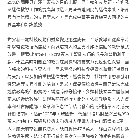
25%的國民具有迷信素養的目的比擬，仍有較年夜差距。推進我
國迷信教導工作的提高與改造，周全晉陞國民的迷信素養，培育
具有迷信精力的立異型人才，是完成中華平易近族巨大回復的主
要基本和計謀義務。
世界新一輪科技反動和財產變更迅猛成長，全球教導正從產業時
期以常識教授為焦點，向以培育人的立異才能為焦點的教導范式
改變。跟著ChatGPT、Sora等人工智能技巧的成長和普遍利用，
對基于產業時期樹立的教導底層邏輯將帶來范式反動性改變。面
向將來的科技立異人才，需求豐盛的科技教導資本和實行場景作
為支持，以及加倍重視迷信方式、迷信精力、批評性思想和發明
性思慮等立異才能的培育。是以，僅靠傳統教導主體已無法完成
迷信教導的任務義務，構建跨部分協作、多類科技立異主體協同
育人的迷信教導生態體系勢在必行。此外，依據教導部、人力資
本和社會保證部、產業和信息化部結合發布的《制造業人才成長
計劃指南》，估計2025年，我國新一代信息技巧財產將呈現950
萬人才缺口，高級數控機床和機械人範疇人才缺口將達450萬
人，航天航空設備範疇人才缺口將達47.5萬人。經由過程構建迷
信教導生態，結合相干行業企業樹立一個強盛的晚期進修體系，