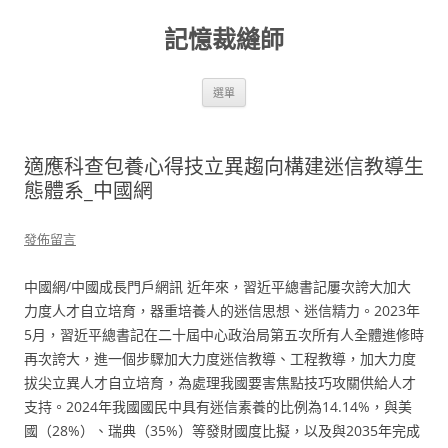
跳
至
記憶裁縫師
主
要
內
容
選單
適應科查包養心得技立異趨向構建迷信教導生
態體系_中國網
發佈留言
中國網/中國成長門戶網訊 近年來，習近平總書記屢次誇大加大
力度人才自立培育，器重培養人的迷信思想、迷信精力。2023年
5月，習近平總書記在二十屆中心政治局第五次所有人全體進修時
再次誇大，進一個步驟加大力度迷信教導、工程教導，加大力度
拔尖立異人才自立培育，為處理我國要害焦點技巧攻關供給人才
支持。2024年我國國民中具有迷信素養的比例為14.14%，與美
國（28%）、瑞典（35%）等發財國度比擬，以及與2035年完成