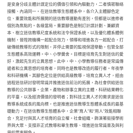
是安身分歧主體計謀定位的價值引領和內驅動力，二者慎密聯絡
接觸、內涵同一。在迷信教導生態體系中，各介入主體腳色定
位、重要效能和所展開的迷信教導運動有差別，但都是以進修者
個別為焦點的。各級當局。重要腳色是制訂計謀計劃、兼顧資
本、樹立迷信教導尺度系統和法令保證系統，以及優化體系體例
機制，晉陞跨機構一起配合效力，領導和增進各方一起配合，打
破傳統教導形式的限制，并停止需要的監視保證舉動，包管全部
生態體系高效運轉。中、小學黌舍。目標是培育先生對迷信的愛
好，激起先生的立異思想。此中，中、小學教導任務者是常識傳
遞者和立異思想的培育者，同時也是教導改造的履行者。年夜學
和科研機構。其腳色定位是供給高級教導，培育立異人才，經由
過程迷信研討發明常識并推進迷信前沿的拓展，為社會供給迷信
教導的公共辦事。企業。產物和辦事立異的主體，科研結果轉化
的平臺，以及經濟價值的發明者；對科技立異人才的需求是迷信
教導系統成長的風向標，也是推進迷信教導生態體系成長的最基
礎動力。在迷信教導生態體系中，企業“育人”和“用人”效能相聯
合，充足付與其人才培育的自立權。社會組織。飾演著銜接學術
界與大眾、支撐非正式教導和畢生教導、增進迷信常識普及與利
用的要害腳色。