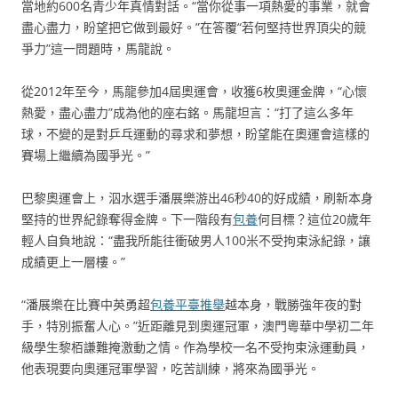
當地約600名青少年真情對話。“當你從事一項熱愛的事業，就會
盡心盡力，盼望把它做到最好。”在答覆“若何堅持世界頂尖的競
爭力”這一問題時，馬龍說。
從2012年至今，馬龍參加4屆奧運會，收獲6枚奧運金牌，“心懷
熱愛，盡心盡力”成為他的座右銘。馬龍坦言：“打了這么多年
球，不變的是對乒乓運動的尋求和夢想，盼望能在奧運會這樣的
賽場上繼續為國爭光。”
巴黎奧運會上，泅水選手潘展樂游出46秒40的好成績，刷新本身
堅持的世界紀錄奪得金牌。下一階段有
包養
何目標？這位20歲年
輕人自負地說：“盡我所能往衝破男人100米不受拘束泳紀錄，讓
成績更上一層樓。”
“潘展樂在比賽中英勇超
包養平臺推舉
越本身，戰勝強年夜的對
手，特別振奮人心。”近距離見到奧運冠軍，澳門粵華中學初二年
級學生黎栢謙難掩激動之情。作為學校一名不受拘束泳運動員，
他表現要向奧運冠軍學習，吃苦訓練，將來為國爭光。