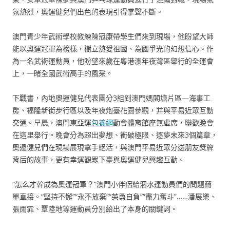
氛熱烈，奧運健兒們出色的表現引得掌聲不斷。
澳門青少年武術學校教練陳冠康帶學生們來到現場，他盼望大師
能以奧運冠軍為榜樣，樹立熱愛祖國、為國爭光的幻想信心。作
為一名武術運動員，他盼望來歲在粵港澳年夜灣區舉行的全運會
上，一睹全國武術高手的風采。
下戰書，內地奧運健兒代表團分3組到澳門媽閣塘片區—海事工
房、福隆新街步行區以及年夜炮臺花園參觀，并與平易近眾互動
交通。早晨，澳門東亞運
包養網
動會體育館座無虛席，聯歡晚會
在這里舉行。晚會分為超出夢想、衝破極限、逐夢未來3個篇章，
奧運健兒們在現場展現拿手絕活，與澳門平易近眾分送朋友獎牌
背后的故事，更有幸運觀眾下臺與奧運健兒興趣互動。
“怎么才幹成為奧運冠軍？”澳門小伴侶給泅水運動員們的問題簡
單直接。“堅持不懈”“永不放棄”“英勇自負”“盡力奮斗”……潘展樂、
張雨霏、覃陸地等運動員分別給出了本身的關鍵詞。