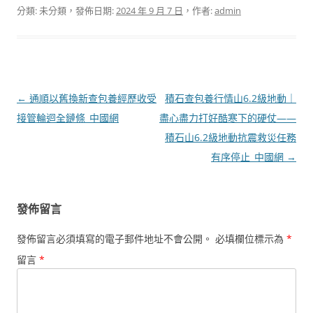
分類: 未分類，發佈日期:
2024 年 9 月 7 日
，作者:
admin
文
←
通順以舊換新查包養經歷收受
積石查包養行情山6.2級地動｜
章
接管輪迴全鏈條_中國網
盡心盡力打好酷寒下的硬仗——
導
積石山6.2級地動抗震救災任務
覽
有序停止_中國網
→
發佈留言
發佈留言必須填寫的電子郵件地址不會公開。
必填欄位標示為
*
留言
*