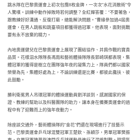
跳水隊在巴黎奧運會上初次包攬8枚金牌，一次次“水花消散術”令
人驚嘆。訓練中動作掉敗時若何調整？全紅嬋答覆：“不要著急，
跟教練好好溝通、反復打磨，總能解決問題。”曹緣參加過4屆奧
運會，在男人跳板和跳臺項目都獲得過冠軍，他表現，面對挑戰
要有永不放棄的精力。
內地奧運健兒在巴黎奧運會上展現了團結協作、并肩作戰的寶貴
品質。花樣泅水隊隊長馮雨和藝術體操隊隊長郭崎琪都表現，集
體冠軍的獲得是樹立在團隊強年夜的凝集力上，隊員們都以國家
榮譽為先，集體好處為上，不論訓練還是比賽，都彼此攙扶、彼
此鼓勵。
勝利衛冕男人吊環冠軍的體操運動員劉洋談到，感謝國家的保
證、教練的幫助以及科醫團隊的助力，讓本身在備賽奧運會的過
程中有了迎難而上的強年夜動力。
除座談交通外，藝術體操隊的“金花”們還在現場進行了技藝示
范。巴黎奧運會乒乓球混雙冠軍王楚欽、孫穎莎，男單冠軍樊振
東，女單冠軍陳夢與澳門乒乓球運動員進行了混編對戰。現場氣