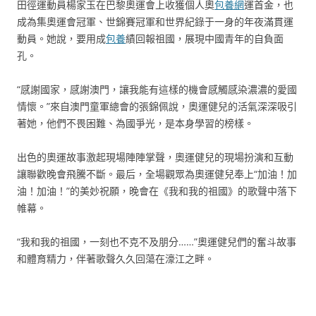
田徑運動員楊家玉在巴黎奧運會上收獲個人奧
包養網
運首金，也
成為集奧運會冠軍、世錦賽冠軍和世界紀錄于一身的年夜滿貫運
動員。她說，要用成
包養
績回報祖國，展現中國青年的自負面
孔。
“感謝國家，感謝澳門，讓我能有這樣的機會感觸感染濃濃的愛國
情懷。”來自澳門童軍總會的張錦佩說，奧運健兒的活氣深深吸引
著她，他們不畏困難、為國爭光，是本身學習的榜樣。
出色的奧運故事激起現場陣陣掌聲，奧運健兒的現場扮演和互動
讓聯歡晚會飛騰不斷。最后，全場觀眾為奧運健兒奉上“加油！加
油！加油！”的美妙祝願，晚會在《我和我的祖國》的歌聲中落下
帷幕。
“我和我的祖國，一刻也不克不及朋分……”奧運健兒們的奮斗故事
和體育精力，伴著歌聲久久回蕩在濠江之畔。