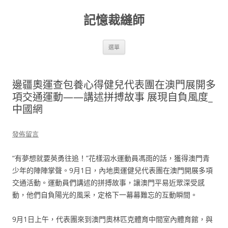
跳
至
記憶裁縫師
主
要
內
容
選單
邊疆奧運查包養心得健兒代表團在澳門展開多
項交通運動——講述拼搏故事 展現自負風度_
中國網
發佈留言
“有夢想就要英勇往追！”花樣泅水運動員馮雨的話，獲得澳門青
少年的陣陣掌聲。9月1日，內地奧運健兒代表團在澳門開展多項
交通活動。運動員們講述的拼搏故事，讓澳門平易近眾深受感
動，他們自負陽光的風采，定格下一幕幕難忘的互動瞬間。
9月1日上午，代表團來到澳門奧林匹克體育中間室內體育館，與