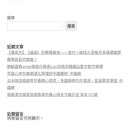
搜尋
搜尋
近期文章
【潘英杰】《論語》的教導啟發——當代一線找九宮格共享基礎國學
教學該若何開展？
朝鮮譴責amer億嵐升降桌ican同意向韓國出售空對空導彈
荒甜心查包養網漠化管理的中國聰明_中國網
北半球流感肆查包養網心得虐，多國病例仍在增添，疫苗需求激增_中
國網
噴鼻港文娛富翁邵逸喜包養心得夫今晨往世 享年107歲
近期留言
尚無留言可供顯示。