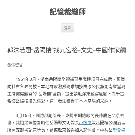
跳
至
記憶裁縫師
主
要
內
容
選單
郭沫若題“岳陽樓”找九宮格–文史–中國作家網
發佈留言
1961年3月，湖南岳陽縣全體補葺岳陽樓項目完成后，預備
向社會各界開放。本地群眾激烈請求調換由原公民黨湖南省當局
主席何健題寫的“岳陽樓”匾額，提出請毛澤東題寫匾額，為千古
名樓岳陽樓增光添彩，這一看法獲得了本地當局的采納。
3月16日，國防部副部長、束縛軍副總顧問長陳賡在北京去
世，其胞弟陳憶吾時任岳陽縣文明館長
小樹屋
兼岳陽樓公園治理
所黨支部書記兼所長，預備赴京餐與加入悲悼會。中共岳
聚會場