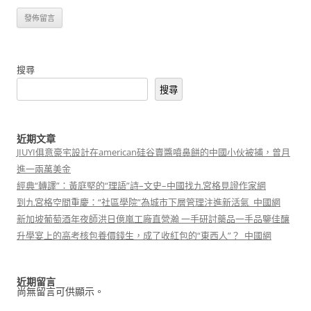
搜尋
搜尋
近期文章
JIUYI俱意豪宅設計在american硅谷賣醬噴鼻餅的中國小伙被捕，曾月
進一兩萬美金
經典“轉譯”：黃庭堅的“理語”詩–文史–中國找九宮格見證作家網
到九宮格空間重慶：“社區學院”為城市下層管理注進新活氣_中國網
新加坡葡萄酒年夜師洪日億嵐工廠直營瀚 一手研討藥品一手品鑒佳釀
升學宴上的高考核包養價錢生，成了收紅包的“東西人”？_中國網
近期留言
尚無留言可供顯示。