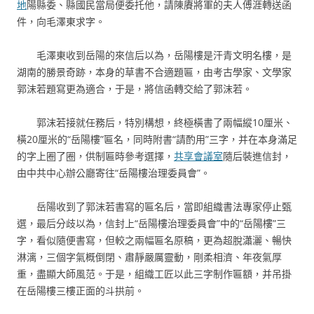
地
陽縣委、縣國民當局便委托他，請陳賡將軍的夫人傅涯轉送函
件，向毛澤東求字。
毛澤東收到岳陽的來信后以為，岳陽樓是汗青文明名樓，是
湖南的勝景奇跡，本身的草書不合適題匾，由考古學家、文學家
郭沫若題寫更為適合，于是，將信函轉交給了郭沫若。
郭沫若接就任務后，特別構想，終極橫書了兩幅縱10厘米、
橫20厘米的“岳陽樓”匾名，同時附書“請酌用”三字，并在本身滿足
的字上圈了圈，供制匾時參考選擇，
共享會議室
隨后裝進信封，
由中共中心辦公廳寄往“岳陽樓治理委員會”。
岳陽收到了郭沫若書寫的匾名后，當即組織書法專家停止甄
選，最后分歧以為，信封上“岳陽樓治理委員會”中的“岳陽樓”三
字，看似隨便書寫，但較之兩幅匾名原稿，更為超脫瀟灑、暢快
淋漓，三個字氣概倒閉、肅靜嚴厲靈動，剛柔相濟、年夜氣厚
重，盡顯大師風范。于是，組織工匠以此三字制作匾額，并吊掛
在岳陽樓三樓正面的斗拱前。