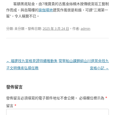
匾額黑底貼金，由7塊寶貴的古舊金絲楠木按傳統宮廷工藝制
作而成，與岳陽樓的
瑜伽場地
建筑作風很是和諧，可謂“三湘第一
匾”，令人稱贊不已。
分類: 未分類，發佈日期:
2025 年 3 月 24 日
，作者:
admin
文
←
福建找九宮格見證持續推動朱
常寧船山課題組山川道茶余找九
章
子文明傳承弘揚任務
宮格小記
→
導
覽
發佈留言
發佈留言必須填寫的電子郵件地址不會公開。
必填欄位標示為
*
留言
*