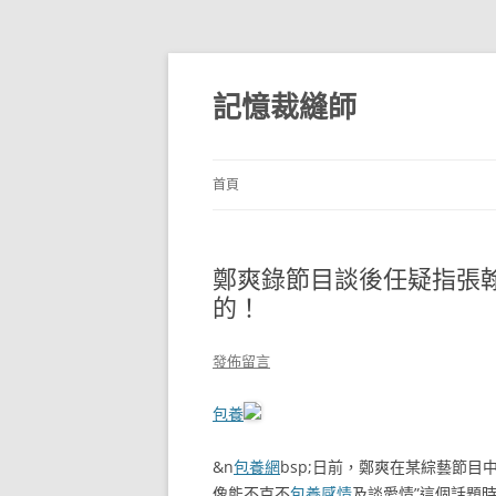
跳
至
主
記憶裁縫師
要
內
容
首頁
鄭爽錄節目談後任疑指張
的！
發佈留言
包養
&n
包養網
bsp;日前，鄭爽在某綜藝節目
像能不克不
包養感情
及談愛情”這個話題