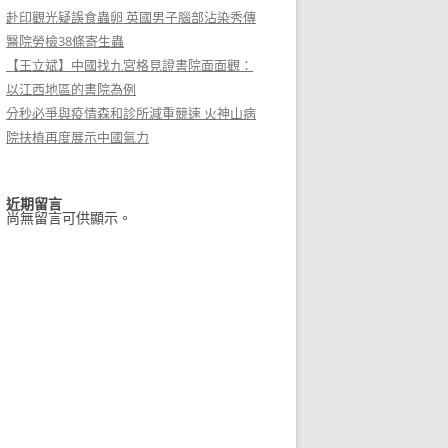
赴印觀光疑誤食蟲卵 英國男子腦部沾染秀傳
醫院勞檢38條寄生蟲
【王立斌】中國找九宮格見證書院面面觀：
以江西地區的書院為例
分秒必爭與疫情森和診所減重競速 火神山病
院扶植再度展示中國氣力
近期留言
尚無留言可供顯示。