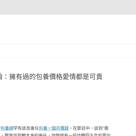
翰：擁有過的包養價格愛情都是可貴
中
包養網
罕有談及後任
包養一個月價錢
。在節目中，談到“偶
時，鄭爽談到瞭本身的後任，說她過有一段談瞭四五年的愛
包