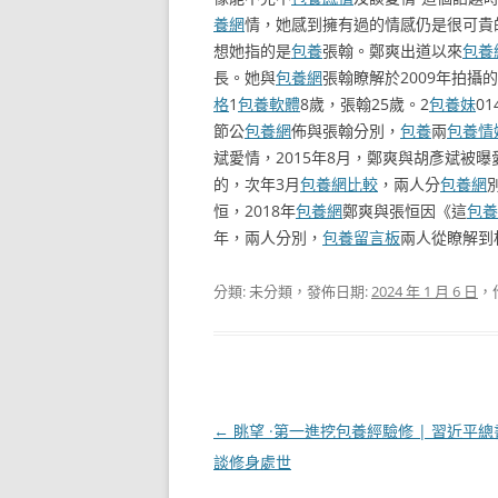
養網
情，她感到擁有過的情感仍是很可貴
想她指的是
包養
張翰。鄭爽出道以來
包養
長。她與
包養網
張翰瞭解於2009年拍攝
格
1
包養軟體
8歲，張翰25歲。2
包養妹
01
節公
包養網
佈與張翰分別，
包養
兩
包養情
斌愛情，2015年8月，鄭爽與胡彥斌被曝
的，次年3月
包養網比較
，兩人分
包養網
恒，2018年
包養網
鄭爽與張恒因《這
包養
年，兩人分別，
包養留言板
兩人從瞭解到
分類: 未分類，發佈日期:
2024 年 1 月 6 日
，
文
←
眺望 ·第一進挖包養經驗修 | 習近平
章
談修身處世
導