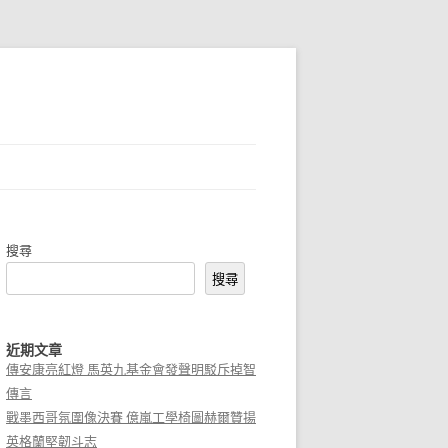
搜尋
搜尋
近期文章
傳安康亮紅燈 馬英九基金會發聲明駁斥掉智
傳言
戰墨西哥氛圍像決賽 億嵐工學椅圖赫爾贊揚
英格蘭堅韌斗志