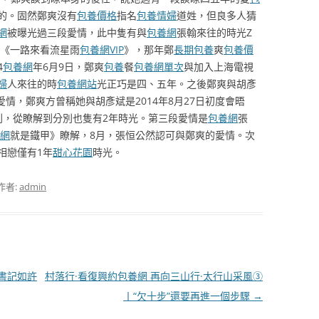
的。固然鄭爽沒有
包養價格
指名
包養情婦
道姓，但良多人猜
網
被曝光過三段愛情，此中隻有與
包養網
張翰來往的時光Z
的《一路來看流星雨
包養網VIP
》，那年鄭
長期包養
爽
包養價
4
包養網
年6月9日，鄭爽
包養
餐
包養網單次
與加入上海電視
婦
人來往的時
包養網站
光正巧是四、五年。之後鄭爽與胡彥
愛情，鄭爽方曾稱她與胡彥斌是2014年8月27日初度會晤
別，從瞭解到分別也隻有2年時光。第三段愛情是
包養網
張
網
就是鐵甲》瞭解，8月，張恒公然認可與鄭爽的愛情。次
相戀僅有1年
甜心花園
時光。
作者:
admin
總書記如許
村落行·看復興約包養網 再向三山行·太行山采風③
丨“欠十步”還要再進一個步驟
→