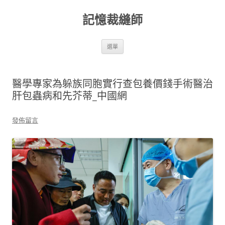
跳
至
記憶裁縫師
主
要
內
容
選單
醫學專家為躲族同胞實行查包養價錢手術醫治
肝包蟲病和先芥蒂_中國網
發佈留言