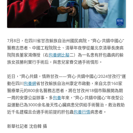
7月8日，在四川省甘孜躲族自治州國民病院，“齊心·共鑄中國心”
醫務志愿者、中國工程院院士、清華年夜學從屬北京清華長庚病
院院長董家鴻傳授（右
包養網比擬
二）為一名患有肝包蟲病的躲
族女孩勝利實行手術后，與患兒家眷交通手術情形。
近日，“齊心共鑄，情熱甘孜——‘齊心·共鑄中國心’2024甘孜行”運
動在四川
包養網
省甘孜躲族自治州康定市啟動，來自北京160家
醫療單元的800余名醫務志愿者，將在甘孜州18個市縣展開為期
一周的安康公益辦事。多
包養
年來，“齊心·共鑄中國心”年夜型公
益運動已為3000余名後天性心臟病患兒供給手術醫治，救治救助
近千名建檔且合適手術前提的肝包蟲
包養行情
病患者。
新華社記者 沈伯韓 攝