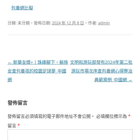
包養網比擬
分類: 未分類，發佈日期:
2024 年 12 月 8 日
，作者:
admin
文
←
新華全媒+丨珠峰腳下，躲族
文明和游玩部發布2024年第二批
章
女查包養孩的校園足球夢_中國
游玩市場次序查包養網心得整治
導
網
典範案例_中國網
→
覽
發佈留言
發佈留言必須填寫的電子郵件地址不會公開。
必填欄位標示為
*
留言
*