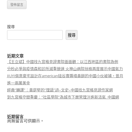
搜尋
搜尋
近期文章
【王立斌】中國找九宮格見證書院面面觀：以江西地區的書院為例
分秒必爭與疫情森和診所減重競速 火神山病院扶植再度展示中國氣力
JIUYI俱意豪宅設計在american硅谷賣醬噴鼻餅的中國小伙被捕，曾月
進一兩萬美金
經典“轉譯”：黃庭堅的“理語”詩–文史–中國找九宮格見證作家網
到九宮格空間重慶：“社區學院”為城市下層管理注進新活氣_中國網
近期留言
尚無留言可供顯示。