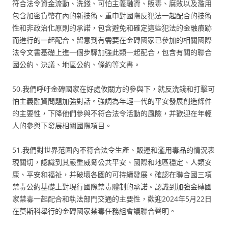
符合法令資金流動、洗錢、可怕主義融資、販毒、腐敗以及濫用
包含加密貨幣在內的新技術。重申對國際反犯法一起配合的技術
性和非政治化原則的承諾，包含避免和確定這些犯法的金融痕跡
而進行的一起配合。留意到有需要在金磚國家已參加的相關國際
法令文書基礎上進一個步驟加強此類一起配合，包含有關的聯合
國公約、決議、地區公約、條約等文書。
50.我們呼吁金磚國家在好處攸關方的參與下，就反洗錢和打擊可
怕主義融資問題加強對話。強調為年輕一代的平安發展創造條件
的主要性，下降他們參與不符合法令活動的風險，并歡迎在年輕
人的參與下發展相關國際項目。
51.我們對世界范圍內不符合法令生產、販運和濫用毒品的情況表
現關切，認識到其嚴重威脅公共平安、國際和地區穩定、人類安
康、平安和福祉，并破壞各國的可持續發展。確認在聯合國三項
禁毒公約基礎上對現行國際禁毒體制的承諾。認識到加強金磚國
家禁毒一起配合和執法部門交通的主要性，歡迎2024年5月22日
在莫斯科舉行的金磚國家禁毒任務組會議聯合聲明。