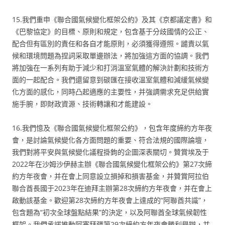
15.我們重申《聯合國氣候變化框架公約》及其《京都議定書》和
《巴黎協定》的目標、原則和規定，包含基于分歧國情的公正、
配合但有區別的責任和各自才能原則，必須獲得遵照。譴責以氣
候和環境問題為捏詞采取單邊辦法，將加強這方面的協調。我們
將加強在一系列有助于減少和打消溫室氣體的解決計劃和技術方
面的一起配合。我們還留意到碳匯在接收溫室氣體和減緩氣候變
化方面的感化，同時凸起適應的主要性，并強調需求充足供給實
施手腕，即財政資源、技術轉讓和才能建設。
16.我們憶及《聯合國氣候變化框架公約》，包含年度締約方年夜
會，是討論氣候變化各方面問題的重要、符合法規的國際論壇，
我們對將平安與氣候變化議程掛鉤的企圖深表關切。贊賞埃及于
2022年在沙姆沙伊赫主辦《聯合國氣候變化框架公約》第27次締
約方年夜會，并在會上同意設立損掉和損害基金，并贊賞阿拉伯
聯合酋長國于2023年在迪拜主辦第28次締約方年夜會，并在會上
啟動該基金。歡迎第28次締約方年夜會上達成的“阿聯酋共識”，
包含題為“初次全球盤點結果”的決定，以及阿聯酋全球氣候韌性
框架。我們承諾推動阿塞拜疆第29次締約方年夜會勝利舉辦，并