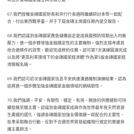
67.我們授權金磚國家財長和央行行長適時繼續研討本幣一起配
合、付出東西戰爭臺，并于下屆金磚主席國任期內提交報告。
68.我們認識到金磚國家應急儲備設定是成員國預防短期出入均衡
壓力、進一個步驟增強金融穩定性的主要機制。強烈支撐考慮其
他合適條件的貨幣，歡迎完成修約任務。認可第7次演練圓滿完成
以及將“更高利率環境下的金磚國家經濟體”作為第5版金磚國家經
濟簡報名稱。
69.我們認可初次金磚國家信息平安疾速溝通機制演練結果，認為
這將進一個步驟加強金磚國家金融領域的網絡韌性。
70.我們強調，平安、有韌性、穩定、有用、開放的供應鏈對可持
續發展至關主要。認識到金磚國家成員作為世界最年夜天然資源
生產國的感化，強調金磚國家加強全價值鏈一起配合的主要性，
批準采取聯合行動，反對不合適世界貿易組織現行規定的單邊保
護主義辦法。