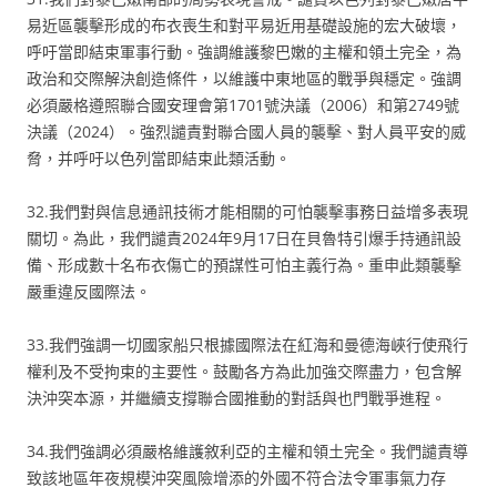
易近區襲擊形成的布衣喪生和對平易近用基礎設施的宏大破壞，
呼吁當即結束軍事行動。強調維護黎巴嫩的主權和領土完全，為
政治和交際解決創造條件，以維護中東地區的戰爭與穩定。強調
必須嚴格遵照聯合國安理會第1701號決議（2006）和第2749號
決議（2024）。強烈譴責對聯合國人員的襲擊、對人員平安的威
脅，并呼吁以色列當即結束此類活動。
32.我們對與信息通訊技術才能相關的可怕襲擊事務日益增多表現
關切。為此，我們譴責2024年9月17日在貝魯特引爆手持通訊設
備、形成數十名布衣傷亡的預謀性可怕主義行為。重申此類襲擊
嚴重違反國際法。
33.我們強調一切國家船只根據國際法在紅海和曼德海峽行使飛行
權利及不受拘束的主要性。鼓勵各方為此加強交際盡力，包含解
決沖突本源，并繼續支撐聯合國推動的對話與也門戰爭進程。
34.我們強調必須嚴格維護敘利亞的主權和領土完全。我們譴責導
致該地區年夜規模沖突風險增添的外國不符合法令軍事氣力存