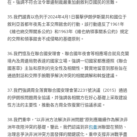
在。強調不符合法令單邊制裁嚴重加劇敘利亞國民的苦難。
35.我們譴責以色列于2024年4月1日襲擊伊朗伊斯蘭共和國位于
敘利亞首都年夜馬士革交際館舍的行動，該行動違反了1961年
《維也納交際關系公約》和1963年《維也納領事關系公約》規定
的交際和領事館舍不成侵略的基礎原則。
36.我們憶及在聯合國安理會、聯合國年夜會等相應場合就烏克蘭
境內及周邊局勢表達的國家立場。強調一切國家都應遵照《聯合
國憲章》主旨和原則的完全性及相關性。贊賞地留意到那些旨在
通過對話和交際手腕戰爭解決沖突的相關調解和斡旋建議。
37.我們強調周全落實聯合國安理會第2231號決議（2015）通過
的伊朗核問題周全協議，并強調各相關方在好心基礎上采取建設
性方法的主要性，推動各方周全恢復實行協議承諾。
38.我們重申，“以非洲方法解決非洲問題”原則應繼續作為解決非
洲年夜陸沖突的基礎。鑒此，我們認識到非
包養
洲聯盟在預防、
治理息爭決非洲沖突方面發揮的關鍵感化。重申支撐非洲戰爭盡