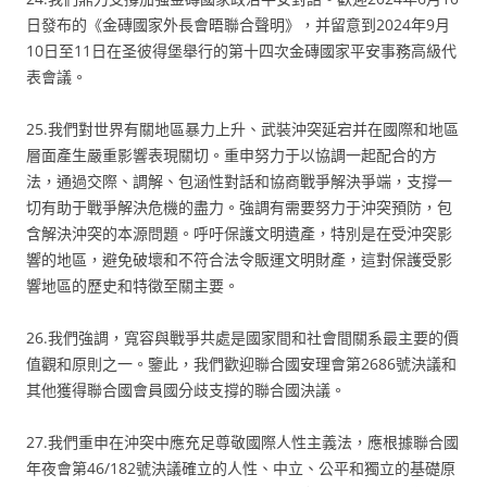
日發布的《金磚國家外長會晤聯合聲明》，并留意到2024年9月
10日至11日在圣彼得堡舉行的第十四次金磚國家平安事務高級代
表會議。
25.我們對世界有關地區暴力上升、武裝沖突延宕并在國際和地區
層面產生嚴重影響表現關切。重申努力于以協調一起配合的方
法，通過交際、調解、包涵性對話和協商戰爭解決爭端，支撐一
切有助于戰爭解決危機的盡力。強調有需要努力于沖突預防，包
含解決沖突的本源問題。呼吁保護文明遺產，特別是在受沖突影
響的地區，避免破壞和不符合法令販運文明財產，這對保護受影
響地區的歷史和特徵至關主要。
26.我們強調，寬容與戰爭共處是國家間和社會間關系最主要的價
值觀和原則之一。鑒此，我們歡迎聯合國安理會第2686號決議和
其他獲得聯合國會員國分歧支撐的聯合國決議。
27.我們重申在沖突中應充足尊敬國際人性主義法，應根據聯合國
年夜會第46/182號決議確立的人性、中立、公平和獨立的基礎原