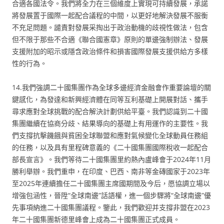
合適各國法令。我們將全力在三個維度上實現可持續發展，承諾
將發展置于國際一起配合議程的中間，以更好地解決發展不服衡
不充足問題。譴責對發展采掏出于政治動機的歧視性做法，包含
但不限于那些不合適《聯合國憲章》原則的單邊強制辦法、發展
支援附加的昭示或隱含政治條件和損害國際發展支援供給方多樣
性的行為。
14.我們強調二十國集團作為全球多邊經濟金融會作重要論壇的關
鍵感化，為發達和新興經濟體在同等互利基礎上開展對話、攜手
尋求應對全球挑戰的配合解決計劃供給平臺。我們認識到二十國
集團繼續在協商分歧、結果導向的基礎上有用運作的主要性。我
們支撐抗擊饑餓與貧困全球聯盟和應對氣候變化全球動員任務組
的任務，以及具有里程碑意義的《二十國集團國際稅收一起配合
部長宣言》。我們等待二十國集團里約熱內盧峰會于2024年11月
勝利舉辦。我們重申，在印度、巴西、南非等金磚國家于2023年
至2025年連續擔任二十國集團主席國期間及今后，愿協調立場以
增強包涵性，晉陞“全球南邊”話語權，進一個步驟將“全球南邊”優
先事項納進二十國集團議程。鑒此，我們歡迎并支撐非盟在2023
年二十國集團新德里峰會上成為二十國集團正式成員。