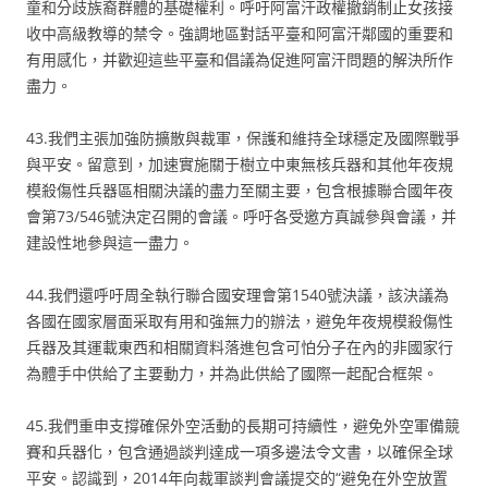
童和分歧族裔群體的基礎權利。呼吁阿富汗政權撤銷制止女孩接
收中高級教導的禁令。強調地區對話平臺和阿富汗鄰國的重要和
有用感化，并歡迎這些平臺和倡議為促進阿富汗問題的解決所作
盡力。
43.我們主張加強防擴散與裁軍，保護和維持全球穩定及國際戰爭
與平安。留意到，加速實施關于樹立中東無核兵器和其他年夜規
模殺傷性兵器區相關決議的盡力至關主要，包含根據聯合國年夜
會第73/546號決定召開的會議。呼吁各受邀方真誠參與會議，并
建設性地參與這一盡力。
44.我們還呼吁周全執行聯合國安理會第1540號決議，該決議為
各國在國家層面采取有用和強無力的辦法，避免年夜規模殺傷性
兵器及其運載東西和相關資料落進包含可怕分子在內的非國家行
為體手中供給了主要動力，并為此供給了國際一起配合框架。
45.我們重申支撐確保外空活動的長期可持續性，避免外空軍備競
賽和兵器化，包含通過談判達成一項多邊法令文書，以確保全球
平安。認識到，2014年向裁軍談判會議提交的“避免在外空放置