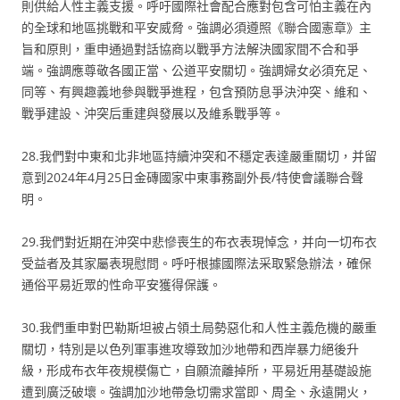
則供給人性主義支援。呼吁國際社會配合應對包含可怕主義在內
的全球和地區挑戰和平安威脅。強調必須遵照《聯合國憲章》主
旨和原則，重申通過對話協商以戰爭方法解決國家間不合和爭
端。強調應尊敬各國正當、公道平安關切。強調婦女必須充足、
同等、有興趣義地參與戰爭進程，包含預防息爭決沖突、維和、
戰爭建設、沖突后重建與發展以及維系戰爭等。
28.我們對中東和北非地區持續沖突和不穩定表達嚴重關切，并留
意到2024年4月25日金磚國家中東事務副外長/特使會議聯合聲
明。
29.我們對近期在沖突中悲慘喪生的布衣表現悼念，并向一切布衣
受益者及其家屬表現慰問。呼吁根據國際法采取緊急辦法，確保
通俗平易近眾的性命平安獲得保護。
30.我們重申對巴勒斯坦被占領土局勢惡化和人性主義危機的嚴重
關切，特別是以色列軍事進攻導致加沙地帶和西岸暴力絕後升
級，形成布衣年夜規模傷亡，自願流離掉所，平易近用基礎設施
遭到廣泛破壞。強調加沙地帶急切需求當即、周全、永遠開火，