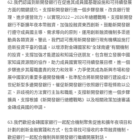
62.我們認識到新開發銀行在促進其成員國基礎設施和可持續發展
方面的關鍵感化。支撐新開發銀行進一個步驟發展，改良銀行管
理、進步運營效力，以實現2022－2026年總體戰略。支撐新開發
銀行不斷擴年夜本幣融資，加強投融資東西創新。鼓勵新開發銀
行遵守成員國主導、需求導向的原則，運用創新融資機制多渠道
動員各類資源。鑒此，我們認可應用新開發銀行現有機構設施打
造新投資平臺的倡議，以增添對金磚國家和“全球南邊”有關機制
的投資。支撐加強才能建設和知識分送朋友，包含樹立發展中國
家知識資源間的協作，助力成員國實現可持續發展目標，進一個
步驟進步其履職盡責的效力和效率，力爭使其成為新興市場和發
展中國家的重要多邊開發機構。批準配合將新開發銀行建設成21
世紀新型多邊開發銀行。催促新開發銀行依照銀行章程條款以公
正、非歧視的方法實行主旨和職能。支撐新開發銀行進一個步驟
擴員，支撐根據《新開發銀行總體戰略》以及相關政策加速審議
金磚成員國的申請。
63.我們歡迎金磚國家銀行一起配合機制聚焦促進和擴年夜項目和
計劃的創新金融實踐和方式，包含尋找可接收的本幣融資機制。
歡迎銀行一起配合機制與新開發銀行繼續開展對話。