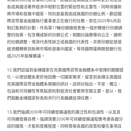
各成員國活著界經濟中相對位置的緊迫性和主要性，同時保護新
興市場和發展中國家、特別是最貧困成員國的份額比例。歡迎國
際貨幣基金組織執行董事會正在進行的任務，即在2025年6月前
制訂能夠的計劃，作為第17輪份額總檢查進一個步驟進行份額調
整的指導，包含構成新的份額公式。相關討論應導向公正、通明
的份額調整，增添代表性缺乏成員國的代表性，并將份額從發達
經濟體轉移到新興市場和發展中國家。等待國際復興開發銀行完
成2025年股權審議。
12.我們認識到金磚國家在完美國際貨幣金融體系中發揮的關鍵感
化，以使該體系更好地回應一切國家需求。留意到金磚主席國就
完美國際貨幣金融體系開展的研討。該研討指出，平安、獨立、
包涵和可持續性等焦點原則對經濟社會繁榮至關主要。是以，我
們鼓勵金磚國家財長和央行行長繼續這項任務。
13.我們強調2030年可持續發展議程的廣泛性和包涵性，以及其
可持續發展目標。強調落實2030年可持續發展議程應考慮各國分
歧的國情、才能和發展程度，同時尊敬各國的政策和優先事項且