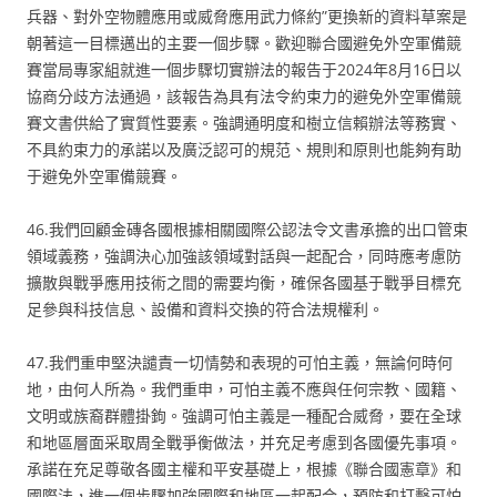
兵器、對外空物體應用或威脅應用武力條約”更換新的資料草案是
朝著這一目標邁出的主要一個步驟。歡迎聯合國避免外空軍備競
賽當局專家組就進一個步驟切實辦法的報告于2024年8月16日以
協商分歧方法通過，該報告為具有法令約束力的避免外空軍備競
賽文書供給了實質性要素。強調通明度和樹立信賴辦法等務實、
不具約束力的承諾以及廣泛認可的規范、規則和原則也能夠有助
于避免外空軍備競賽。
46.我們回顧金磚各國根據相關國際公認法令文書承擔的出口管束
領域義務，強調決心加強該領域對話與一起配合，同時應考慮防
擴散與戰爭應用技術之間的需要均衡，確保各國基于戰爭目標充
足參與科技信息、設備和資料交換的符合法規權利。
47.我們重申堅決譴責一切情勢和表現的可怕主義，無論何時何
地，由何人所為。我們重申，可怕主義不應與任何宗教、國籍、
文明或族裔群體掛鉤。強調可怕主義是一種配合威脅，要在全球
和地區層面采取周全戰爭衡做法，并充足考慮到各國優先事項。
承諾在充足尊敬各國主權和平安基礎上，根據《聯合國憲章》和
國際法，進一個步驟加強國際和地區一起配合，預防和打擊可怕