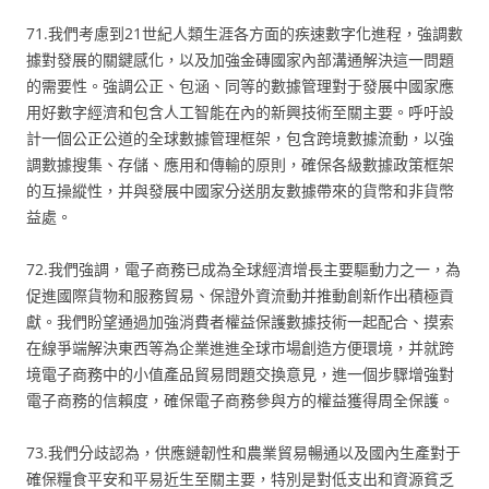
71.我們考慮到21世紀人類生涯各方面的疾速數字化進程，強調數
據對發展的關鍵感化，以及加強金磚國家內部溝通解決這一問題
的需要性。強調公正、包涵、同等的數據管理對于發展中國家應
用好數字經濟和包含人工智能在內的新興技術至關主要。呼吁設
計一個公正公道的全球數據管理框架，包含跨境數據流動，以強
調數據搜集、存儲、應用和傳輸的原則，確保各級數據政策框架
的互操縱性，并與發展中國家分送朋友數據帶來的貨幣和非貨幣
益處。
72.我們強調，電子商務已成為全球經濟增長主要驅動力之一，為
促進國際貨物和服務貿易、保證外資流動并推動創新作出積極貢
獻。我們盼望通過加強消費者權益保護數據技術一起配合、摸索
在線爭端解決東西等為企業進進全球市場創造方便環境，并就跨
境電子商務中的小值產品貿易問題交換意見，進一個步驟增強對
電子商務的信賴度，確保電子商務參與方的權益獲得周全保護。
73.我們分歧認為，供應鏈韌性和農業貿易暢通以及國內生產對于
確保糧食平安和平易近生至關主要，特別是對低支出和資源貧乏