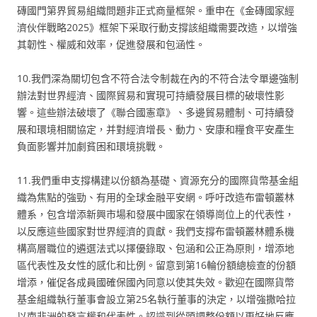
磚國門第界貿易組織問題非正式商量框架。重申在《金磚國家經
濟伙伴戰略2025》框架下采取行動支撐該組織需要改造，以增強
其韌性、權威和效率，促進發展和包涵性。
10.我們深為關切包含不符合法令制裁在內的不符合法令單邊強制
辦法對世界經濟、國際貿易和實現可持續發展目標的破壞性影
響。這些辦法破壞了《聯合國憲章》、多邊貿易體制、可持續發
展和環境相關協定，并對經濟增長、動力、安康和糧食平安產生
負面影響并加劇貧困和環境挑戰。
11.我們重申支撐構建以份額為基礎、資源充分的國際貨幣基金組
織為焦點的強勁、有用的全球金融平安網。呼吁改造布雷頓叢林
體系，包含增添新興市場和發展中國家在領導崗位上的代表性，
以反應這些國家對世界經濟的貢獻。我們支撐布雷頓叢林體系機
構高層職位的遴選法式以擇優錄取、包涵和公正為原則，增添地
區代表性及女性的感化和比例。留意到第16輪份額總檢查的份額
增添，催促各成員國確保國內同意以使其失效。歡迎在國際貨幣
基金組織執行董事會設立第25名執行董事的決定，以增強撒哈拉
以南非洲的發言權和代表性。認識到從頭調整份額以更好地反應