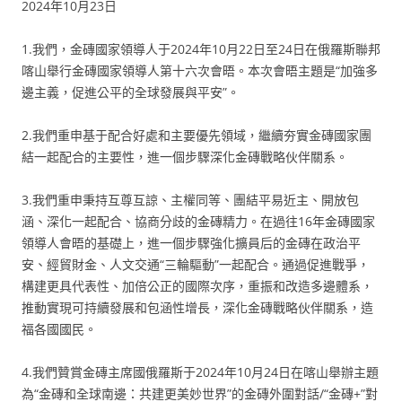
2024年10月23日
1.我們，金磚國家領導人于2024年10月22日至24日在俄羅斯聯邦
喀山舉行金磚國家領導人第十六次會晤。本次會晤主題是“加強多
邊主義，促進公平的全球發展與平安”。
2.我們重申基于配合好處和主要優先領域，繼續夯實金磚國家團
結一起配合的主要性，進一個步驟深化金磚戰略伙伴關系。
3.我們重申秉持互尊互諒、主權同等、團結平易近主、開放包
涵、深化一起配合、協商分歧的金磚精力。在過往16年金磚國家
領導人會晤的基礎上，進一個步驟強化擴員后的金磚在政治平
安、經貿財金、人文交通“三輪驅動”一起配合。通過促進戰爭，
構建更具代表性、加倍公正的國際次序，重振和改造多邊體系，
推動實現可持續發展和包涵性增長，深化金磚戰略伙伴關系，造
福各國國民。
4.我們贊賞金磚主席國俄羅斯于2024年10月24日在喀山舉辦主題
為“金磚和全球南邊：共建更美妙世界”的金磚外圍對話/“金磚+”對