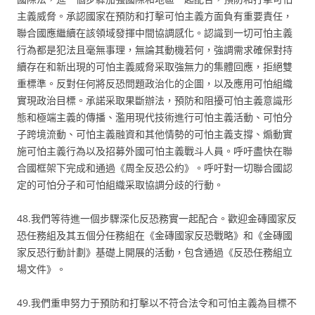
主義威脅。承認國家在預防和打擊可怕主義方面負有重要責任，
聯合國應繼續在該領域發揮中間協調感化。認識到一切可怕主義
行為都是犯法且毫無事理，無論其動機若何，強調需求確保對持
續存在和新出現的可怕主義威脅采取強無力的集體回應，拒絕雙
重標準。反對任何將反恐問題政治化的企圖，以及應用可怕組織
實現政治目標。承諾采取果斷辦法，預防和阻擾可怕主義意識形
態和極端主義的傳播、濫用現代技術進行可怕主義活動、可怕分
子跨境流動、可怕主義融資和其他情勢的可怕主義支撐、煽動實
施可怕主義行為以及招募外國可怕主義戰斗人員。呼吁盡快在聯
合國框架下完成和通過《周全反恐公約》。呼吁對一切聯合國認
定的可怕分子和可怕組織采取協調分歧的行動。
48.我們等待進一個步驟深化反恐務實一起配合。歡迎金磚國家反
恐任務組及其五個分任務組在《金磚國家反恐戰略》和《金磚國
家反恐行動計劃》基礎上開展的活動，包含通過《反恐任務組立
場文件》。
49.我們重申努力于預防和打擊以不符合法令和可怕主義為目標不