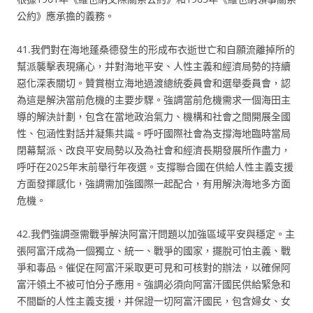
公約》應承擔的義務。
41.我們對在海地蓬桑德發生的形成布衣逝世亡和自願流離掉所的
幫派襲擊表現痛心，并對海地平安、人性主義和經濟局勢的持續
惡化深表關切。贊賞樹立海地過渡總統委員會和選舉委員會，認
為這是解決當前危機的主要步驟。強調當前危機需求一個海田主
導的解決計劃，包含在當地政治氣力、機構和社會之間開展全國
性、包涵性對話并凝集共識。呼吁國際社會為支撐海地臨時當局
閉幕幫派、改良平安局勢以及為社會和經濟長期發展所作盡力，
呼吁在2025年末前舉行年夜選。支撐聯合國在供給人性主義支援
方面發揮感化，強調需加強國際一起配合，有用解決海地多方面
危機。
42.我們強調亟需戰爭解決阿富汗問題以加強區域平安與穩定。主
張阿富汗成為一個獨立、統一、戰爭的國家，擺脫可怕主義、戰
爭和毒品。催促在阿富汗采取更可見和可核對的辦法，以確保阿
富汗領土不被可怕分子應用。強調必須向阿富汗國民供給緊急和
不間斷的人性主義支援，并保證一切阿富汗國民，包含婦女、女