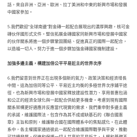
話，來自非洲、亞洲、歐洲、拉丁美洲和中東的新興市場和發展
中國家參加。
5.我們歡迎“全球南邊”對金磚一起配合展現出的濃厚興趣，核可金
磚伙伴國形式文件。堅信拓展金磚國家同新興市場和發展中國家
的伙伴關系將進一個步驟鞏固團結、促進真正的國際一起配合，
以造福一切人。努力于進一個步驟加強金磚國家機制建設。
加強多邊主義，構建加倍公平平易近主的世界次序
6.我們留意到世界正在出現多個新的氣力、政策決策和經濟增長
中間。這為加倍同等公平、平易近主均衡的多極世界次序鋪平途
徑，也為新興市場和發展中國家釋放建設性潛力、享用普惠包涵
和公正的經濟全球化與一起配合供給更多機會。考慮到現有國際
關系架構更好適應并反應當代現實的需求，我們重申對多邊主義
的承諾，維護國際法，包含作為其不成或缺基石的《聯合國憲
章》主旨和原則，維護聯合國在國際體系中的焦點感化。在此體
系中，各主權國家通過彼此一起配合維護國際戰爭與平安，推動
可持續發展，促進和保護一切人共享的平易近主、人權和基礎不