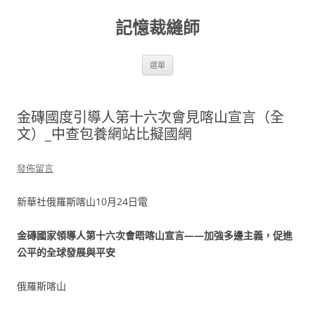
跳
至
記憶裁縫師
主
要
內
容
選單
金磚國度引導人第十六次會見喀山宣言（全
文）_中查包養網站比擬國網
發佈留言
新華社俄羅斯喀山10月24日電
金磚國家領導人第十六次會晤喀山宣言——加強多邊主義，促進
公平的全球發展與平安
俄羅斯喀山