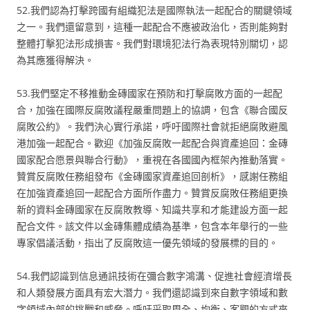
52.我們認為打擊跨國有組織犯法是國際執法一起配合的關鍵領域
之一。我們還留意到，這種一起配合不應被政治化，否則能夠對
整體打擊犯法形成損害。我們對環境犯法行為表現特別關切，認
為其應獲得解決。
53.我們堅定不移推動金磚國家在預防和打擊腐敗方面的一起配
合，加強在國際反腐敗議程嚴重問題上的協調，包含《聯合國反
腐敗公約》。我們決心實行承諾，呼吁國際社會就拒絕腐敗避風
港加強一起配合。歡迎《加強反腐敗一起配合與資產追回：金磚
國家配合愿景與聯合行動》，重視在各國國內框架內推動落實。
贊賞反腐敗任務組發布《金磚國家資產追回剖析》，感謝任務組
在加強資產追回一起配合方面所作盡力。贊賞反腐敗任務組更換
新的資料金磚國家在反腐敗教導、知識共享和才能建設方面一起
配合文件。該文件以金磚集體成績為基準，包含本年舉行的一些
專家倡議活動，指出了反腐敗這一優先領域的發展標的目的。
54.我們認識到信息通訊技術在彌合數字鴻溝、促進社會經濟增長
和人類發展方面具有宏大潛力。我們還認識到來自數字領域和數
字領域內部的挑戰和威脅。呼吁采取周全、均衡、客觀的方式來