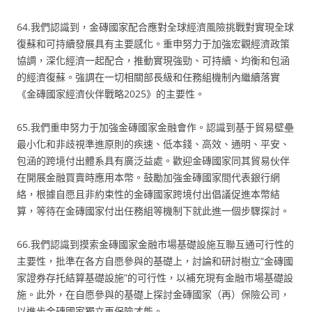
64.我們認識到，金磚國家配合應對全球經濟風險挑戰對實現全球
復蘇和可持續發展具有主要感化。重申努力于加強宏觀經濟政策
協調，深化經濟一起配合，推動實現強勁、可持續、均衡和包涵
的經濟復蘇。強調在一切相關部長級和任務組機制內繼續落實
《金磚國家經濟伙伴戰略2025》的主要性。
65.我們重申努力于加強金磚國家金融會作。認識到基于貿易壁壘
最小化和非歧視準進原則的疾速、低本錢、高效、通明、平安、
包涵的跨境付出體系具有廣泛益處。歡迎金磚國家同其貿易伙伴
在開展金融買賣時應用本幣。鼓勵加強金磚國家間代表銀行網
絡，根據自愿且非約束性的金磚國家跨境付出倡議促進本幣結
算，等待在金磚國家付出任務組等機制下就此進一個步驟探討。
66.我們認識到摸索金磚國家金融市場基礎設施互聯互通可行性的
主要性，批準在各方自愿參與的基礎上，討論和研討樹立“金磚國
家證券存托結算基礎設施”的可行性，以補充現有金融市場基礎設
施。此外，在自愿參與的基礎上探討金磚國家（再）保險公司，
以進步金磚國家獨立再保險才能。