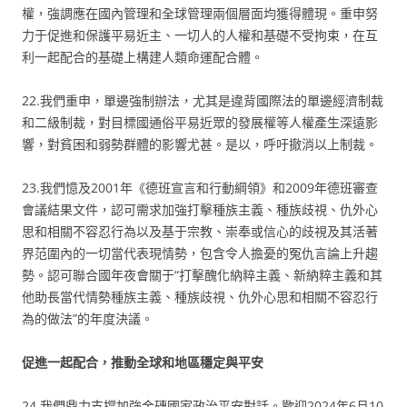
權，強調應在國內管理和全球管理兩個層面均獲得體現。重申努
力于促進和保護平易近主、一切人的人權和基礎不受拘束，在互
利一起配合的基礎上構建人類命運配合體。
22.我們重申，單邊強制辦法，尤其是違背國際法的單邊經濟制裁
和二級制裁，對目標國通俗平易近眾的發展權等人權產生深遠影
響，對貧困和弱勢群體的影響尤甚。是以，呼吁撤消以上制裁。
23.我們憶及2001年《德班宣言和行動綱領》和2009年德班審查
會議結果文件，認可需求加強打擊種族主義、種族歧視、仇外心
思和相關不容忍行為以及基于宗教、崇奉或信心的歧視及其活著
界范圍內的一切當代表現情勢，包含令人擔憂的冤仇言論上升趨
勢。認可聯合國年夜會關于“打擊醜化納粹主義、新納粹主義和其
他助長當代情勢種族主義、種族歧視、仇外心思和相關不容忍行
為的做法”的年度決議。
促進一起配合，推動全球和地區穩定與平安
24.我們鼎力支撐加強金磚國家政治平安對話。歡迎2024年6月10