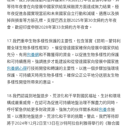
等待年夜會在向發展中國家供給氣候融資方面達成無力結果，極
年夜促進各國實現當前和未來國家自立行動和減緩、適應以及損
掉與損害等方臉孔標。支撐巴西主辦2025年第30次締約方年夜
會，歡迎印度申辦2028年第33次締約方年夜會。
17.我們重申生物多樣性保護的主要性，包含落實《昆明－蒙特利
爾全球生物多樣性框架》。催促發達國家確保向發展中國家供給
充分、有用
包養網
和不難獲得的資金，以促進生物多樣性的保護
和可持續應用。強調進步才能建設和從發達國家向發展中國家進
包養網心得
行技術開發和轉讓的主要性，以進一個步驟加強環境
保護、可持續天時用生物多樣性，確保公正公平地分送朋友生物
多樣性開發所帶來的惠益。
18.我們認識到地盤退步、荒涼化和干旱對國民福祉、生計和環境
構成嚴重威脅，在認可為促進可持續地盤治理不懈盡力的同時，
呼吁緊急供給更多財政資源、強無力的伙伴關系和綜
包養
合施
策，以應對地盤退步、荒涼化和干旱的挑戰。鑒此，我們等待即
將于2024年12月2日至13日在沙特阿拉伯利雅得舉行的《聯合國