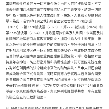
當即無條件釋放雙方一切不符合法令拘押人質和被拘留者，不受
阻礙地向加沙地帶持續年夜規模供給人性主義支援，結束一切侵
犯行為。譴責以色列對人性主義行動、設施、人員和分發點的襲
擊。為此，我們呼吁周全執行聯合國安理會第2712號決議
（2023）、第2720號決議（2023）、第2728號決議（2024）和
第2735號決議（2024），并歡迎阿拉伯埃及共和國、卡塔爾及其
他國際和地區層面為當即實現開火、加速供給人性主義支援、推
動以色列從加沙地帶撤軍所作的持續盡力。呼吁遵照國際法。我
們對加沙地帶沖突進一個步驟加劇緊張局勢、導致極端主義舒展
及其他地區和國際層面嚴重負面后果覺得震驚。呼吁各相關方堅
持最年夜抑制，防止行動升級和挑釁性言論。認可國際法院在南
非對以色列提起的法令訴訟中采取的臨時辦法。重申支撐巴勒斯
坦成為聯合國正式會員國，同時堅持努力于實現以包含聯合國安
理會和聯合國年夜會有關決議在內的國際法、阿拉伯戰爭倡議為
基礎的“兩國計劃”愿景，包含樹立以國際公認的1967年6月邊界為
基礎、以東耶路撒冷為首都、與以色列毗鄰戰爭共處、享有主權
的獨立自立的巴勒斯坦國。
31.我們對黎巴嫩南部的局勢表現警戒。譴責以色列對黎巴嫩居平