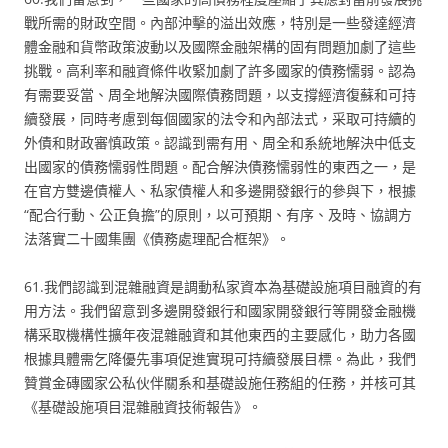
戰所需的財政空間。內部沖擊的溢出效應，特別是一些發達經濟
體金融和貨幣政策波動以及國際金融架構的固有問題加劇了這些
挑戰。高利率和融資條件收緊加劇了許多國家的債務懦弱。認為
有需要妥當、周全地解決國際債務問題，以支撐經濟復蘇和可持
續發展，同時考慮到每個國家的法令和內部法式，采取可持續的
外債和財政審慎政策。認識到需有用、周全和系統地解決中低支
出國家的債務懦弱性問題。配合解決債務懦弱性的東西之一，是
在官方雙邊債權人、私家債權人和多邊開發銀行的參與下，根據
“配合行動、公正負擔”的原則，以可預期、有序、及時、協調方
法落實二十國集團《債務處理配合框架》。
61.我們認識到混雜融資是調動私家資本為基礎設施項目融資的有
用方法。我們留意到多邊開發銀行和國家開發銀行等開發金融機
構采取機構性擴年夜混雜融資和其他東西的主要感化，助力各國
根據具體需乞降優先事項促進實現可持續發展目標。為此，我們
贊賞金磚國家公私伙伴關系和基礎設施任務組的任務，并核可其
《基礎設施項目混雜融資技術報告》。