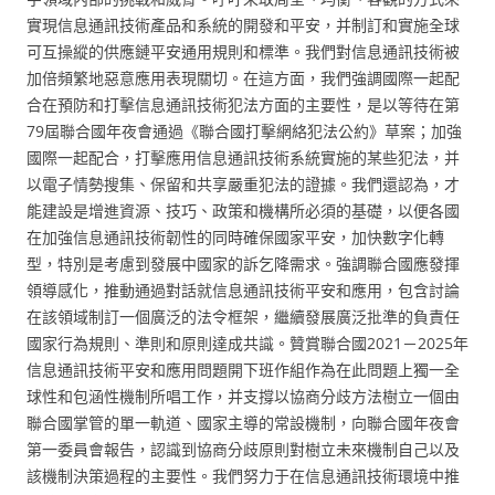
實現信息通訊技術產品和系統的開發和平安，并制訂和實施全球
可互操縱的供應鏈平安通用規則和標準。我們對信息通訊技術被
加倍頻繁地惡意應用表現關切。在這方面，我們強調國際一起配
合在預防和打擊信息通訊技術犯法方面的主要性，是以等待在第
79屆聯合國年夜會通過《聯合國打擊網絡犯法公約》草案；加強
國際一起配合，打擊應用信息通訊技術系統實施的某些犯法，并
以電子情勢搜集、保留和共享嚴重犯法的證據。我們還認為，才
能建設是增進資源、技巧、政策和機構所必須的基礎，以便各國
在加強信息通訊技術韌性的同時確保國家平安，加快數字化轉
型，特別是考慮到發展中國家的訴乞降需求。強調聯合國應發揮
領導感化，推動通過對話就信息通訊技術平安和應用，包含討論
在該領域制訂一個廣泛的法令框架，繼續發展廣泛批準的負責任
國家行為規則、準則和原則達成共識。贊賞聯合國2021－2025年
信息通訊技術平安和應用問題開下班作組作為在此問題上獨一全
球性和包涵性機制所唱工作，并支撐以協商分歧方法樹立一個由
聯合國掌管的單一軌道、國家主導的常設機制，向聯合國年夜會
第一委員會報告，認識到協商分歧原則對樹立未來機制自己以及
該機制決策過程的主要性。我們努力于在信息通訊技術環境中推