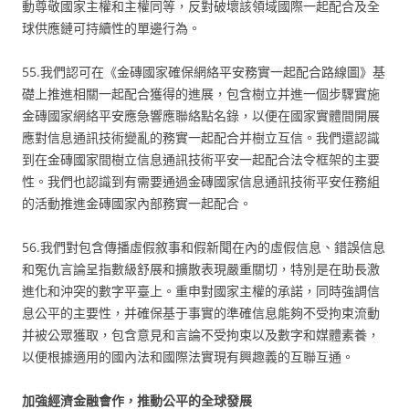
動尊敬國家主權和主權同等，反對破壞該領域國際一起配合及全
球供應鏈可持續性的單邊行為。
55.我們認可在《金磚國家確保網絡平安務實一起配合路線圖》基
礎上推進相關一起配合獲得的進展，包含樹立并進一個步驟實施
金磚國家網絡平安應急響應聯絡點名錄，以便在國家實體間開展
應對信息通訊技術變亂的務實一起配合并樹立互信。我們還認識
到在金磚國家間樹立信息通訊技術平安一起配合法令框架的主要
性。我們也認識到有需要通過金磚國家信息通訊技術平安任務組
的活動推進金磚國家內部務實一起配合。
56.我們對包含傳播虛假敘事和假新聞在內的虛假信息、錯誤信息
和冤仇言論呈指數級舒展和擴散表現嚴重關切，特別是在助長激
進化和沖突的數字平臺上。重申對國家主權的承諾，同時強調信
息公平的主要性，并確保基于事實的準確信息能夠不受拘束流動
并被公眾獲取，包含意見和言論不受拘束以及數字和媒體素養，
以便根據適用的國內法和國際法實現有興趣義的互聯互通。
加強經濟金融會作，推動公平的全球發展