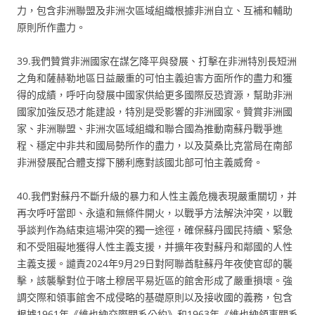
力，包含非洲聯盟及非洲次區域組織根據非洲自立、互補和輔助
原則所作盡力。
39.我們贊賞非洲國家在謀乞降平與發展、打擊在非洲特別長短洲
之角和薩赫勒地區日益嚴重的可怕主義迫害方面所作的盡力和獲
得的成績，呼吁向發展中國家供給更多國際反恐資源，幫助非洲
國家加強反恐才能建設，特別是受影響的非洲國家。贊賞非洲國
家、非洲聯盟、非洲次區域組織和聯合國為推動南蘇丹戰爭進
程、穩定中非共和國局勢所作的盡力，以及莫桑比克當局在南部
非洲發展配合體支撐下勝利應對該國北部可怕主義威脅。
40.我們對蘇丹不斷升級的暴力和人性主義危機表現嚴重關切，并
再次呼吁當即、永遠和無條件開火，以戰爭方法解決沖突，以戰
爭談判作為結束這場沖突的獨一途徑，確保蘇丹國民持續、緊急
和不受阻礙地獲得人性主義支援，并擴年夜對蘇丹和鄰國的人性
主義支援。譴責2024年9月29日對阿聯酋駐蘇丹年夜使官邸的襲
擊，該襲擊對位于喀土穆居平易近區的館舍形成了嚴重損壞。強
調交際和領事館舍不成侵略的基礎原則以及接收國的義務，包含
根據1961年《維也納交際關系公約》和1963年《維也納領事關系