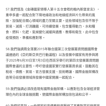
57.我們憶及《金磚國家領導人第十五次會晤約翰內斯堡宣言》，
重申多邊一起配合對下降地緣政治和地緣經濟碎片化帶來的風
險、加強配合關心領域的盡力至關主要。這些領域包含但不限于
貿易、減貧、打消饑餓、可持續發展，包含獲得動力、水和糧
食、燃料、化肥，氣候變化減緩與適應、教導和衛生，此中包含
疫情預防、準備和應對等。
58.我們強調周全落實2015年聯合國第三次發展籌資問題國際會
議通過的《亞的斯亞貝巴行動議程》以及發展中國家有用參與將
于2025年6月30日至7月3日在西班牙舉行的第四次發展籌資問題
國際會議的主要性。呼吁發達國家實行發展籌資承諾，鼓勵其在
稅收、債務、貿易、官方發展支援、技術轉讓、國際金融架構改
造等分歧發展領域與發展中國家開展一起配合。
59.我們強調必須改造現有國際金融架構，以應對包含全球經濟管
理在內的全球金融挑戰，使國際金融架構加倍包涵和公平。
60.我們留意到，一些國家的高債務程度壓縮了其應對當前發展挑