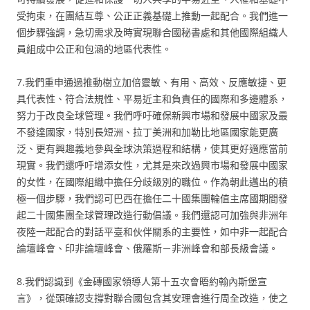
受拘束，在團結互尊、公正正義基礎上推動一起配合。我們進一
個步驟強調，急切需求及時實現聯合國秘書處和其他國際組織人
員組成中公正和包涵的地區代表性。
7.我們重申通過推動樹立加倍靈敏、有用、高效、反應敏捷、更
具代表性、符合法規性、平易近主和負責任的國際和多邊體系，
努力于改良全球管理。我們呼吁確保新興市場和發展中國家及最
不發達國家，特別長短洲、拉丁美洲和加勒比地區國家能更廣
泛、更有興趣義地參與全球決策過程和結構，使其更好適應當前
現實。我們還呼吁增添女性，尤其是來改過興市場和發展中國家
的女性，在國際組織中擔任分歧級別的職位。作為朝此邁出的積
極一個步驟，我們認可巴西在擔任二十國集團輪值主席國期間發
起二十國集團全球管理改造行動倡議。我們還認可加強與非洲年
夜陸一起配合的對話平臺和伙伴關系的主要性，如中非一起配合
論壇峰會、印非論壇峰會、俄羅斯－非洲峰會和部長級會議。
8.我們認識到《金磚國家領導人第十五次會晤約翰內斯堡宣
言》，從頭確認支撐對聯合國包含其安理會進行周全改造，使之