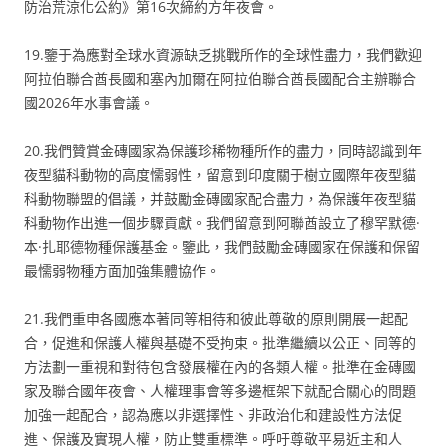
防治荒涼化公約》第16次締約方年夜會。
19.鑒于為應對全球水資源缺乏挑戰所作的全球性盡力，我們歡迎
阿拉伯聯合酋長國和塞內加爾在阿拉伯聯合酋長國配合主辦聯合
國2026年水事會議。
20.我們贊賞金磚國家為保護珍稀物種所作的盡力，同時認識到年
夜型貓科動物的高度懦弱性，留意到印度關于樹立國際年夜型貓
科動物聯盟的倡議，并鼓勵金磚國家配合盡力，為保護年夜型貓
科動物作出進一個步驟貢獻。我們留意到阿聯酋設立了穆罕默德·
本·扎耶德物種保護基金。鑒此，我們鼓勵金磚國家在保護和保留
最懦弱物種方面加強集體協作。
21.我們重申各國應本著同等相待和彼此尊敬的原則開展一起配
合，促進和保護人權與基礎不受拘束。批準繼續以公正、同等的
方法劃一重視和對待包含發展權在內的各類人權。批準在金磚國
家及聯合國年夜會、人權理事會等多邊框架下就配合關心的問題
加強一起配合，認為應以非選擇性、非政治化和建設性方法促
進、保護及實現人權，防止雙重標準。呼吁尊敬平易近主和人