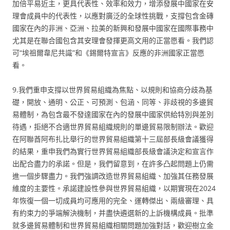
加倍平易近主，更具代表性、效率和效力，增添發展中國家在安
理會成員中的代表性，以應對廣泛的全球性挑戰，支撐包含金磚
國家在內的非洲、亞洲、拉美的新興和發展中國家在國際事務中
尤其是在聯合國包含其安理會發揮更高文用的正當愿看。我們認
可“埃祖爾韋尼共識”和《錫爾特宣言》反應的非洲國家正當愿
看。
9.我們重申支撐以世界貿易組織為焦點、以規則和協商分歧為基
礎，開放、通明、公正、可預測、包涵、同等、非歧視的多邊貿
易體制，為包含最不發達國家在內的發展中國家供給特別與差別
待遇，拒絕不合適世界貿易組織規則的單邊貿易限制辦法。歡迎
在阿聯酋阿布扎比舉行的世界貿易組織第十三屆部長級會議獲得
的結果，重申我們為實行世界貿易組織部長級會議決定和宣言作
出配合盡力的承諾。但是，我們留意到，在許多凸起問題上仍需
進一個步驟盡力。我們強調改造世界貿易組織、加強其任務發展
維度的主要性。承諾建設性參與世界貿易組織，以期實現在2024
年恢復一個一切成員均可應用的完全、運轉傑出、兩級審理、具
有約束力的爭端解決機制，并盡快遴選新的上訴機構成員。批準
就多邊貿易體制和世界貿易組織相關問題加強對話，歡迎樹立金