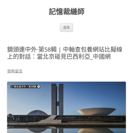
跳
至
記憶裁縫師
主
要
內
容
選單
鏡頭連中外·第58輯 | 中軸查包養網站比擬線
上的對話：當北京碰見巴西利亞_中國網
發佈留言