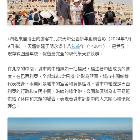
↑四名來自瑞士的游客在北京天壇公園祈年殿前合影（2024年7月
9日攝）。天壇始建于明永樂十八
包養
年（1420年），是世界上
現存範圍最年夜、保留最完全的現代祭天建筑群。
在北京的中間，城市的中軸線如一把標尺，標注著中國成長的進
度。在巴西利亞，全部城市以“飛機”外形為藍圖，城市中間軸線
代表機身，兩翼則是城市的室第和貿易區域。城市中軸線是巴西
利亞的行政和文明中間。沿線的綠化帶、公園和廣場為市平易近
供給了休閑和文娛的場合，表現著城市計劃中的人文關心和環保
理念。