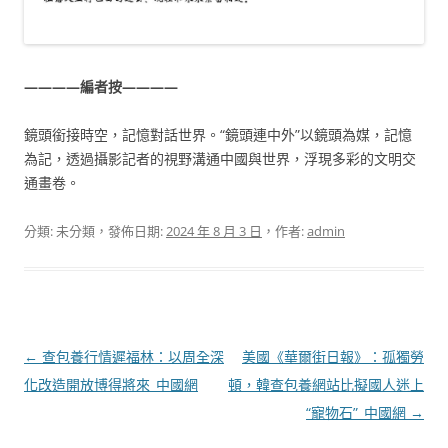
————編者按————
鏡頭銜接時空，記憶對話世界。“鏡頭連中外”以鏡頭為媒，記憶
為記，透過攝影記者的視野溝通中國與世界，浮現多彩的文明交
通畫卷。
分類: 未分類，發佈日期:
2024 年 8 月 3 日
，作者:
admin
文
←
查包養行情遲福林：以周全深
美國《華爾街日報》：孤獨勞
章
化改造開放博得將來_中國網
頓，韓查包養網站比擬國人迷上
導
“寵物石”_中國網
→
覽