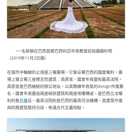
↑一名新娘在巴西首都巴西利亞年夜教堂前拍攝婚紗照
（2019年11月2日攝）
在城市中軸線的止境是三權廣場，它象征著巴西的國度權利。廣
場上聳立著三座標志性建筑：高原宮、國會年夜廈和最高法院。
高原宮是巴西總統的辦公地址，以其簡練年夜氣的design作風著
名。國會年夜廈由兩座碗狀建筑和兩座塔樓構成，是巴西立法權
利的象
包養
征。最高法院則是巴西的最高司法機構，其建筑作風
與四周建筑堅持分歧，佈滿古代主義特點。