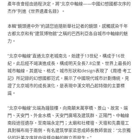
產年夜會經由過程決定，將“北京中軸線——中國幻想國都次序的
杰作”列進《世界遺產名錄》。
本輯“鏡頭連中外”約請您追隨新華社記者的鏡頭，感觸感染千年
古都北京和有“建筑博物館”之稱的巴西利亞各自城市中軸線的魅
力。
“北京中軸線”直通北京老城南北，始建于13世紀，構成于16世
紀，此后經不竭演進成長，構成明天全長7.8公里、世界上最長的
城市軸線，其選址、格式、城市形狀和design表現了《周禮·考工
記》所記錄的幻想國都范式，展示了中國現代城市計劃傳統，見
證了北京城市的成長演化，是表現中漢文明凸起特徵的主要標
識。
“北京中軸線”北端為鐘鼓樓，向南顛末萬寧橋、景山、故宮、端
門、天安門、外金水橋、天安門廣場及建筑群、正陽門、中軸線
南段途徑遺存，至南端永定門；太廟和社稷壇、天壇和先農壇工
具對稱布局于兩側。有名建筑學家梁思成師長教師曾說：“北京獨
佔的壯美次序就由這條中軸的樹立而發生。”