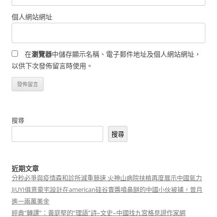
個人網站網址
在
瀏覽器
中儲存顯示名稱、電子郵件地址及個人網站網址，
以供下次發佈留言時使用。
搜尋
搜尋
近期文章
分秒必爭與疫情森和診所減重競速 火神山病院扶植再度展示中國氣力
JIUYI俱意豪宅設計在american硅谷賣醬噴鼻餅的中國小伙被捕，曾月
進一兩萬美金
經典“轉譯”：黃庭堅的“理語”詩–文史–中國找九宮格見證作家網