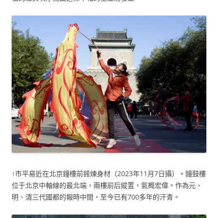
↑市平易近在北京鐘樓前錘煉身材（2023年11月7日攝）。鐘鼓樓
位于北京中軸線的最北端，兩樓前后縱置，氣概宏偉。作為元、
明、清三代國都的報時中間，至今已有700多年的汗青。