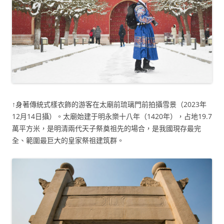
↑身著傳統式樣衣飾的游客在太廟前琉璃門前拍攝雪景（2023年
12月14日攝）。太廟始建于明永樂十八年（1420年），占地19.7
萬平方米，是明清兩代天子祭奠祖先的場合，是我國現存最完
全、範圍最巨大的皇家祭祖建筑群。