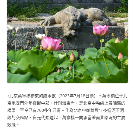
↑北京萬寧橋橋東的鎮水獸（2023年7月18日攝）。萬寧橋位于北
京地安門外年夜街中部、什剎海東岸，是北京中軸線上最陳舊的
橋梁，至今已有700多年汗青。作為北京中軸線與年夜運河玉河
段的交匯點，自元代始建起，萬寧橋一向承當著南北路況的主要
效能。