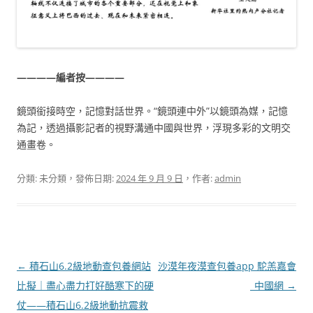
————編者按————
鏡頭銜接時空，記憶對話世界。“鏡頭連中外”以鏡頭為媒，記憶
為記，透過攝影記者的視野溝通中國與世界，浮現多彩的文明交
通畫卷。
分類: 未分類，發佈日期:
2024 年 9 月 9 日
，作者:
admin
文
←
積石山6.2級地動查包養網站
沙漠年夜漠查包養app 駝羔嘉會
章
比擬｜盡心盡力打好酷寒下的硬
_中國網
→
導
仗——積石山6.2級地動抗震救