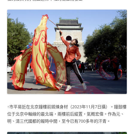
↑市平易近在北京鐘樓前錘煉身材（2023年11月7日攝）。鐘鼓樓
位于北京中軸線的最北端，兩樓前后縱置，氣概宏偉。作為元、
明、清三代國都的報時中間，至今已有700多年的汗青。