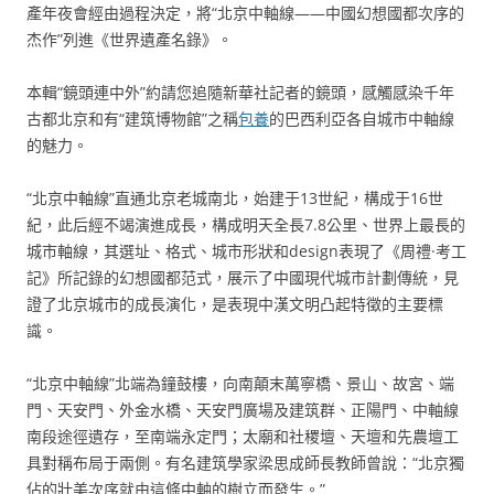
產年夜會經由過程決定，將“北京中軸線——中國幻想國都次序的
杰作”列進《世界遺產名錄》。
本輯“鏡頭連中外”約請您追隨新華社記者的鏡頭，感觸感染千年
古都北京和有“建筑博物館”之稱
包養
的巴西利亞各自城市中軸線
的魅力。
“北京中軸線”直通北京老城南北，始建于13世紀，構成于16世
紀，此后經不竭演進成長，構成明天全長7.8公里、世界上最長的
城市軸線，其選址、格式、城市形狀和design表現了《周禮·考工
記》所記錄的幻想國都范式，展示了中國現代城市計劃傳統，見
證了北京城市的成長演化，是表現中漢文明凸起特徵的主要標
識。
“北京中軸線”北端為鐘鼓樓，向南顛末萬寧橋、景山、故宮、端
門、天安門、外金水橋、天安門廣場及建筑群、正陽門、中軸線
南段途徑遺存，至南端永定門；太廟和社稷壇、天壇和先農壇工
具對稱布局于兩側。有名建筑學家梁思成師長教師曾說：“北京獨
佔的壯美次序就由這條中軸的樹立而發生。”