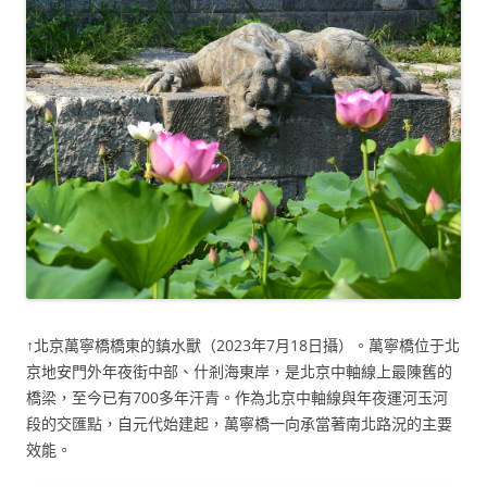
↑北京萬寧橋橋東的鎮水獸（2023年7月18日攝）。萬寧橋位于北
京地安門外年夜街中部、什剎海東岸，是北京中軸線上最陳舊的
橋梁，至今已有700多年汗青。作為北京中軸線與年夜運河玉河
段的交匯點，自元代始建起，萬寧橋一向承當著南北路況的主要
效能。