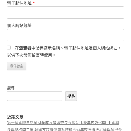
電子郵件地址
*
個人網站網址
在
瀏覽器
中儲存顯示名稱、電子郵件地址及個人網站網址，
以供下次發佈留言時使用。
搜尋
搜尋
近期文章
第一屆國際自然鈾財產成長論壇查包養網站比擬年夜會召開_中國網
孫興慜梅開二度 韓國友誼賽億嵐系統櫃五球年夜勝挺拔尼達與多巴哥