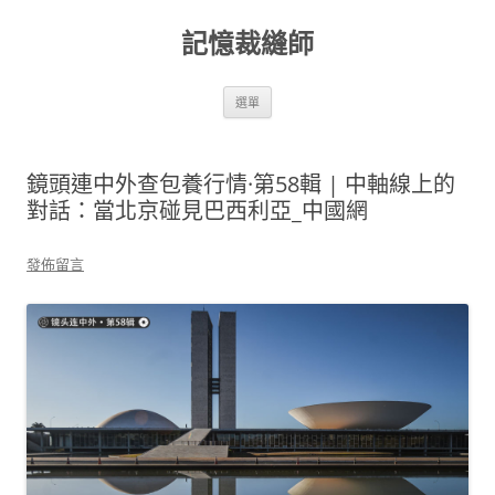
跳
至
記憶裁縫師
主
要
內
容
選單
鏡頭連中外查包養行情·第58輯 | 中軸線上的
對話：當北京碰見巴西利亞_中國網
發佈留言