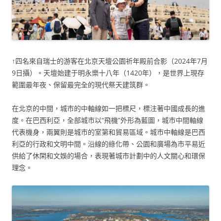
↑四名來自瑞士的游客在北京天壇公園祈年殿前合影（2024年7月
9日攝）。天壇始建于明永樂十八年（1420年），是世界上現存
範圍最年夜、保留最完全的現代祭天建筑群。
在北京的中間，城市的中軸線如一把標尺，標注著中國成長的進
度。在巴西利亞，全部城市以“飛機”外形為藍圖，城市中間軸線
代表機身，兩翼則是城市的室第和貿易區域。城市中軸線是巴西
利亞的行政和文明中間。沿線的綠化帶、公園和廣場為市平易近
供給了休閑和文娛的場合，表現著城市計劃中的人文關心和環保
理念。