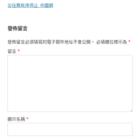
覽
災任務有序停止_中國網
發佈留言
發佈留言必須填寫的電子郵件地址不會公開。
必填欄位標示為
*
留言
*
顯示名稱
*