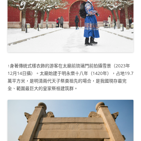
↑身著傳統式樣衣飾的游客在太廟前琉璃門前拍攝雪景（2023年
12月14日攝）。太廟始建于明永樂十八年（1420年），占地19.7
萬平方米，是明清兩代天子祭奠祖先的場合，是我國現存最完
全、範圍最巨大的皇家祭祖建筑群。