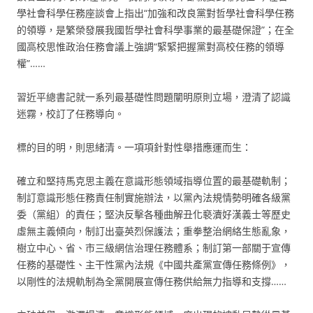
學社會科學任務座談會上指出“加強和改良黨對哲學社會科學任務
的領導，是繁榮發展我國哲學社會科學事業的最基礎保證”；在全
國高校思惟政治任務會議上強調“緊緊把握黨對高校任務的領導
權”……
習近平總書記就一系列最基礎性問題闡明原則立場，澄清了認識
迷霧，校訂了任務導向。
標的目的明，則思緒清。一項項針對性舉措應運而生：
確立和堅持馬克思主義在意識形態領域指導位置的最基礎軌制；
制訂意識形態任務責任制實施辦法，以黨內法規情勢明確各級黨
委（黨組）的責任；堅決反擊各種曲解丑化褻瀆好漢義士等歷史
虛無主義傾向，制訂出臺英烈保護法；重拳整治網絡生態亂象，
樹立中心、省、市三級網信治理任務體系；制訂第一部關于宣傳
任務的基礎性、主干性黨內法規《中國共產黨宣傳任務條例》，
以剛性的法規軌制為全黨開展宣傳任務供給無力指導和支撐……