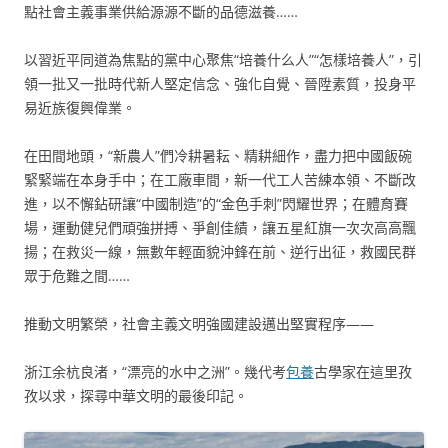
點社會主義事業供給源源不斷的品德滋養……
以習近平同道為焦點的黨中心聚焦“培養什么人”“怎樣培養人”，引
領一批又一批時代新人堅定信念、強化自覺、晉陞素質，投身平
易近族復興偉業。
在田間地頭，“新農人”們冷耕暑耘、精耕細作，盡力把中國飯碗
緊緊端在本身手中；在工廠車間，新一代工人苦練本領、不斷改
進，以不懈鉆研讓“中國制造”的“金色手刺”閃耀世界；在體育賽
場，運動健兒們頑強拼搏、爭創佳績，讓五星紅旗一次次高高飄
揚；在救災一線，無數年輕面貌沖鋒在前、逆行出征，救國民群
眾于危難之間……
推動文明繁榮，社會主義文明強國建設邁出堅實程序——
浙江余杭良渚，“漂亮的水中之洲”。幾代考
包養
古學家在這里孜
孜以求，探尋中華文明的最後印記。