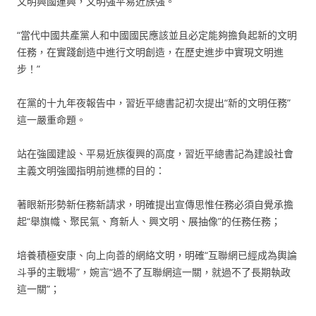
文明興國運興，文明強平易近族強。
“當代中國共產黨人和中國國民應該並且必定能夠擔負起新的文明
任務，在實踐創造中進行文明創造，在歷史進步中實現文明進
步！”
在黨的十九年夜報告中，習近平總書記初次提出“新的文明任務”
這一嚴重命題。
站在強國建設、平易近族復興的高度，習近平總書記為建設社會
主義文明強國指明前進標的目的：
著眼新形勢新任務新請求，明確提出宣傳思惟任務必須自覺承擔
起“舉旗幟、聚民氣、育新人、興文明、展抽像”的任務任務；
培養積極安康、向上向善的網絡文明，明確“互聯網已經成為輿論
斗爭的主戰場”，婉言“過不了互聯網這一關，就過不了長期執政
這一關”；