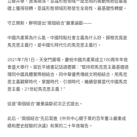
立破并舉、激濁揚清，意識形態領域一度出現的被動局勢從最基
礎上獲得扭轉，意識形態領域形勢發生全局性、最基礎性轉變。
守正開新，鮮明提出“兩個結合”嚴重論斷——
中國共產黨為什么能，中國特點社會主義為什么好，歸根究竟是
馬克思主義行，是中國化時代化的馬克思主義行。
2021年7月1日，天安門廣場，慶祝中國共產黨成立100周年年夜
會盛大舉行。習近平總書記話語鏗鏘：“堅持把馬克思主義基礎道
理同中國具體實際相結合、同中華優秀傳統文明相結合，用馬克
思主義觀察時代、掌握時代、引領時代，繼續發展當代中國馬克
思主義、21世紀馬克思主義！”
這是“兩個結合”嚴重論斷初次正式提出。
此后，“兩個結合”先后寫進《中共中心關于黨的百年奮斗嚴重成
績和歷史經驗的決議》和黨的二十年夜報告。