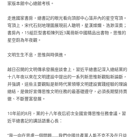
家版本館中心總館考核。
走進國家書房，總書記的眼光看向頂部中心藻井內的星空穹頂。
穹頂上，宋代石刻地理圖展現前人聰明，星漢燦爛、浩渺深奧；
書房內，15組巨型書柜陳列近3萬冊新中國精品出書物，思惟的
星空蔚為年夜觀。
文明生生不息，思惟與時俱進。
越日召開的文明傳承發展座談會上，習近平總書記深入總結黨的
十八年夜以來在文明建設中提出的一系列新思惟新觀點新論斷，
并強調，這些主要觀點是新時代黨領導文明建設實踐經驗的理論
總結，是做好宣傳思惟文明任務的最基礎遵守，必須長期堅持貫
徹、不斷豐富發展。
10年前的8月，黨的十八年夜后初次全國宣傳思惟任務會議。習
近平總書記的講話語重心長：
“我一向在思慮一個問題……我們中國共產黨人能不克不及在日益