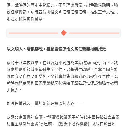
家、戰略家的歷史主動精力、不凡理論勇氣、出色政治聰明、強
烈任務擔當，明確宣傳思惟文明任務任務任務，推動宣傳思惟文
明建設掀開嶄新篇章。
以文明人、培根鑄魂，推動宣傳思惟文明任務獲得新成效
黨的十八年夜以來，在以習近平同道為焦點的黨中心引領下，我
國意識形態領域形勢發生全局性、最基礎性轉變，全黨全國各族
國民文明自負明顯增強，全社會凝集力和向心力極年夜晉陞，為
新時代開創黨和國家事業新局勢供給了堅強思惟保證和強年夜精
力氣力。
加強思惟武裝，黨的創新理論深刻人心——
走進北京圖書年夜廈，“學習貫徹習近平新時代中國特點社會主義
思惟主題教導圖書”專區前，《習近平著作選讀》擺放在奪目地