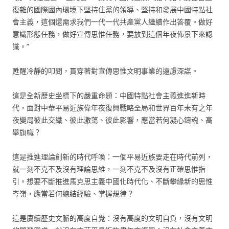
復雜的國際國內環境下堅持住黨的領導、堅持和發展中國特點社
會主義，這個還需求我們一代一代共產黨人繼續作出答覆。做好
意識形態任務，做好宣傳思惟任務，要放到這個年夜佈景下來認
識。”
甦醒冷靜的叩問，貫穿著對宣傳思惟文明事業的遠慮深謀。
這是全新歷史坐標下的嚴重命題：中國特點社會主義進進新時
代，面對中華平易近族偉年夜復興戰略全局和世界百年未有之年
夜變局彼此交織、彼此激蕩、彼此影響，應當若何凝心鑄魂、高
舉旗幟？
這是推進理論創新的時代呼喚：一個平易近族要走在時代前列，
就一刻不克不及沒有理論思維，一刻不克不及沒有正確思惟指
引。想要不斷推進馬克思主義中國化時代化、不斷攀緣新的思惟
岑嶺，應當若何總結經驗、掌握規律？
這是賡續歷史文脈的高度自覺：沒有高度的文明自負，沒有文明