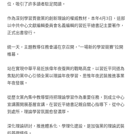
位，吸引了許多讀者駐足閱讀。
作為深刻學習貫徹黨的創新理論的權威教材，本年4月3日，這部
以中共中心文獻編輯委員會名義編輯的習近平總書記主要著作，
正式出書發行。
統一天，主題教導任務會議在京召開，“一場新的學習競賽”拉開
帷幕。
站在實現中華平易近族偉年夜復興的戰略高度，以習近平同道為
焦點的黨中心引領全黨以理論年夜學習、思惟年夜武裝推進事業
年夜發展。
從歷次黨內集中教導堅持把理論學習作為重要任務，到成立中心
宣講團開展基層宣講，在習近平總書記親自關心指導下，從中心
到處所，理論學習氛圍愈發濃厚。
深化理論研討，推進體系化、學理化建設，是加強黨的理論武裝
的基礎條件。