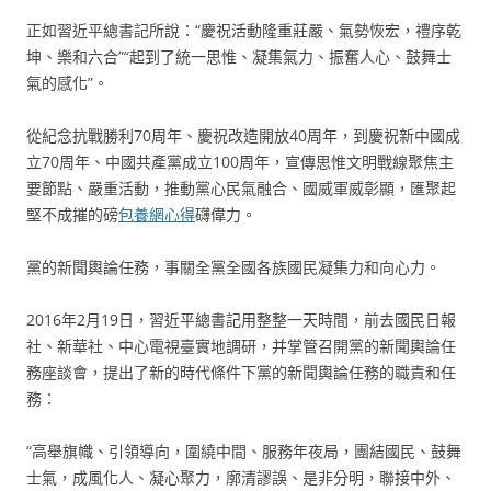
正如習近平總書記所說：“慶祝活動隆重莊嚴、氣勢恢宏，禮序乾
坤、樂和六合”“起到了統一思惟、凝集氣力、振奮人心、鼓舞士
氣的感化”。
從紀念抗戰勝利70周年、慶祝改造開放40周年，到慶祝新中國成
立70周年、中國共產黨成立100周年，宣傳思惟文明戰線聚焦主
要節點、嚴重活動，推動黨心民氣融合、國威軍威彰顯，匯聚起
堅不成摧的磅
包養網心得
礴偉力。
黨的新聞輿論任務，事關全黨全國各族國民凝集力和向心力。
2016年2月19日，習近平總書記用整整一天時間，前去國民日報
社、新華社、中心電視臺實地調研，并掌管召開黨的新聞輿論任
務座談會，提出了新的時代條件下黨的新聞輿論任務的職責和任
務：
“高舉旗幟、引領導向，圍繞中間、服務年夜局，團結國民、鼓舞
士氣，成風化人、凝心聚力，廓清謬誤、是非分明，聯接中外、