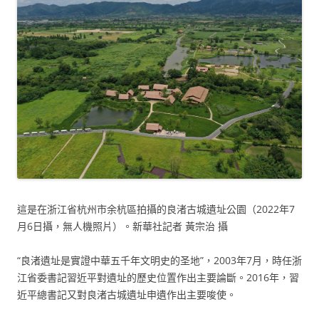
這是在浙江省杭州市余杭區拍攝的良渚古城遺址公園（2022年7
月6日攝，無人機照片）。新華社記者 黃宗治 攝
“良渚遺址是實證中華五千年文明史的圣地”，2003年7月，時任浙
江省委書記習近平對遺址的歷史位置作出主要論斷。2016年，習
近平總書記又對良渚古城遺址申遺作出主要唆使。