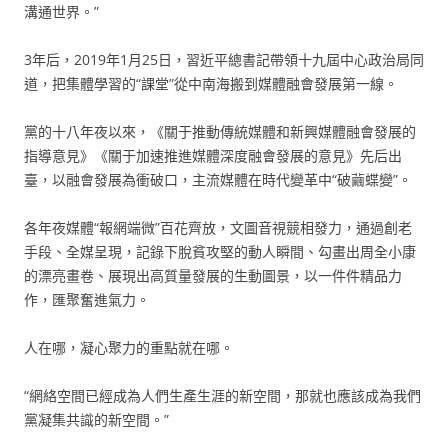
溝通世界。”
3年后，2019年1月25日，習近平總書記帶領十九屆中心政治局同
道，把集體學習的“課堂”從中南海搬到媒體融會發展第一線。
黨的十八年夜以來，《關于推動傳統媒體和新興媒體融會發展的
指導意見》《關于加速推進媒體深度融會發展的意見》先后出
臺，以融會發展為衝破口，主流媒體在時代變革中“破繭蝶變”。
各年夜媒體“報網端微”百花齊放，文圖音視競相發力，通過創老
手段、全媒呈現，記錄下脫貧攻堅的動人瞬間、勾畫出周全小康
的漂亮畫卷、展現出高質量發展的生動圖景，以一件件精品力
作，匯聚奮進氣力。
人在哪，凝心聚力的重點就在哪。
“網絡空間已經成為人們生產生涯的新空間，那就也應該成為我們
黨凝集共識的新空間。”