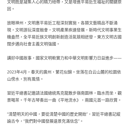
文明既是凝集人心的精力紐帶，又是增進平易近生福祉的關鍵原
因。
放眼神州，文明惠平易近工程深刻實施，各類文藝精品不斷涌
現，文明游玩深度融會，文明產業疾速發展，新時代文明事業生
機盎然，全平易近族文明創新創造活氣競相迸發，東方文明古國
闊步邁向社會主義文明強國。
講好中國故事，國家文明軟實力和中華文明影響力日益進步——
2023年4月，春天的廣州，繁花似錦。坐落在白云山麓的松園依
山傍水，別有風情。
習近平總書記邀請法國總統馬克龍散步嶺南園林，臨水而坐，觀
景喝茶。千年古琴奏出一曲《平地流水》，兩國元首一路欣賞。
“清楚明天的中國，要從清楚中國的歷史開始”，習近平總書記縱
論古今，“我們對中國發展遠景充滿信念”。