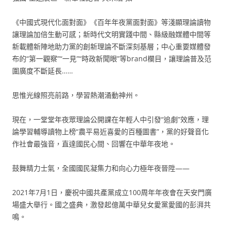
《中國式現代化面對面》《百年年夜黨面對面》等淺顯理論讀物
讓理論加倍生動可感；新時代文明實踐中間、縣級融媒體中間等
新載體新陣地助力黨的創新理論不斷深刻基層；中心重要媒體發
布的“第一觀察”“一見”“時政新聞眼”等brand欄目，讓理論普及范
圍廣度不斷延長……
思惟光線照亮前路，學習熱潮涌動神州。
現在，一堂堂年夜眾理論公開課在年輕人中引發“追劇”效應，理
論學習輔導讀物上榜“農平易近喜愛的百種圖書”，黨的好聲音化
作社會最強音，直達國民心間、回響在中華年夜地。
鼓舞精力士氣，全國國民凝集力和向心力極年夜晉陞——
2021年7月1日，慶祝中國共產黨成立100周年年夜會在天安門廣
場盛大舉行。國之盛典，激發起億萬中華兒女愛黨愛國的彭湃共
鳴。