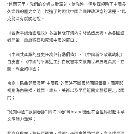
“這兩天里，我們的交通友愛深刻，使我進一個步驟領略了中國長
久燦爛的歷史文明，增進了對現代中國治國理政理念的清楚。”馬
克龍深有感觸地說。
《習近平談治國理政》多語種版在海內引發熱烈反響，為各國讀
者開啟一扇扇觀察和感知中國的窗口；
《中國共產黨的歷史任務與行動價值》、《中國新型政黨軌制》
白皮書、《中國的平易近主》白皮書等文獻向世界展現真實、立
體、周全的中國；
京劇、昆曲等瀰漫著“中國風”的表演不斷表態國際舞臺，國產影
視劇海內熱播，跳舞、雜技、美術以及平易近間文藝接連走出國
門；
“感知中國”“歡樂春節”“四海同春”等brand活動在全世界掀起中華
文明魅力熱潮；
北京冬奧會、杭州亞運會、成都年夜運會驚艷世界，向全球展現