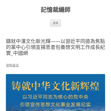
跳
至
記憶裁縫師
主
要
內
容
選單
鑄就中漢文化新光輝——以習近平同道為焦點
的黨中心引領宣揚思查包養想文明工作成長紀
實_中國網
發佈留言