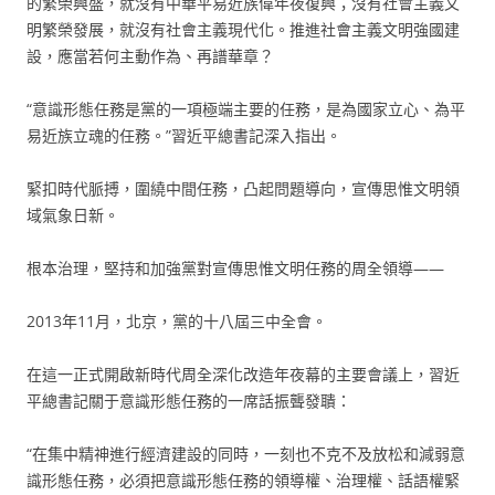
的繁榮興盛，就沒有中華平易近族偉年夜復興；沒有社會主義文
明繁榮發展，就沒有社會主義現代化。推進社會主義文明強國建
設，應當若何主動作為、再譜華章？
“意識形態任務是黨的一項極端主要的任務，是為國家立心、為平
易近族立魂的任務。”習近平總書記深入指出。
緊扣時代脈搏，圍繞中間任務，凸起問題導向，宣傳思惟文明領
域氣象日新。
根本治理，堅持和加強黨對宣傳思惟文明任務的周全領導——
2013年11月，北京，黨的十八屆三中全會。
在這一正式開啟新時代周全深化改造年夜幕的主要會議上，習近
平總書記關于意識形態任務的一席話振聾發聵：
“在集中精神進行經濟建設的同時，一刻也不克不及放松和減弱意
識形態任務，必須把意識形態任務的領導權、治理權、話語權緊