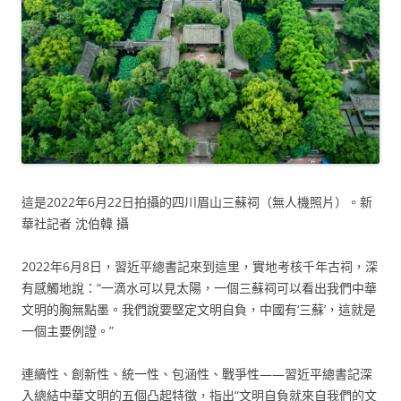
這是2022年6月22日拍攝的四川眉山三蘇祠（無人機照片）。新
華社記者 沈伯韓 攝
2022年6月8日，習近平總書記來到這里，實地考核千年古祠，深
有感觸地說：“一滴水可以見太陽，一個三蘇祠可以看出我們中華
文明的胸無點墨。我們說要堅定文明自負，中國有‘三蘇’，這就是
一個主要例證。”
連續性、創新性、統一性、包涵性、戰爭性——習近平總書記深
入總結中華文明的五個凸起特徵，指出“文明自負就來自我們的文