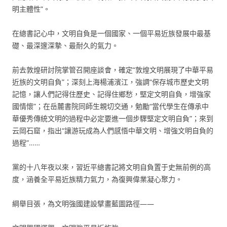
明主體性”。
在總書記心中，文明自負是一個國家、一個平易近族發展中最基
礎、最深邃深摯、最耐久的氣力。
前去敦煌研討院掌管召開座談會，確定“敦煌文明展現了中華平易
近族的文明自負”；深刻上海楊浦濱江，強調“保存城市歷史文明
記憶，讓人們記得住歷史、記得住鄉愁，堅定文明自負，增強家
國情懷”；在岳麓書院同師生親切交通，勉勵“當代學生在傳承中
華優秀傳統文明的過程中必定要進一個步驟堅定文明自負”；來到
云岡石窟，指出“讓游玩成為人們感悟中華文明、增強文明自負的
過程”……
黨的十八年夜以來，習近平總書記將文明自負置于史無前例的高
度，涵養全平易近族精力氣力，為復興偉業凝心聚力。
綱舉目張，為文明強國建設擘畫藍圖路徑——