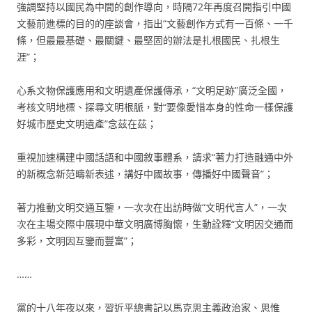
強調堅持以國民為中間的創作導向，時隔72年再度召開指引中國
文藝前進標的目的的座談會，指出“文藝創作方式有一百條、一千
條，但最最基礎、最關鍵、最堅固的辦法是扎根國民、扎根生
涯”；
心系文物保護應用和文明遺產保護傳承，“文明足跡”廣泛全國，
考核文明地標、探尋文明根脈，對“要像愛惜本身的性命一樣保護
好城市歷史文明遺產”念茲在茲；
重視加速構建中國話語和中國敘事體系，請求“著力打造融通中外
的新概念新范疇新表述，講好中國故事，傳播好中國聲音”；
著力推動文明交通互鑒，一次次在出訪時做“文明代言人”，一次
次在主場交際中展現中華文明廣博胸懷，生動詮釋“文明因交通而
多彩，文明因互鑒而豐富”；
……
黨的十八年夜以來，習近平總書記以馬克思主義政治家、思惟