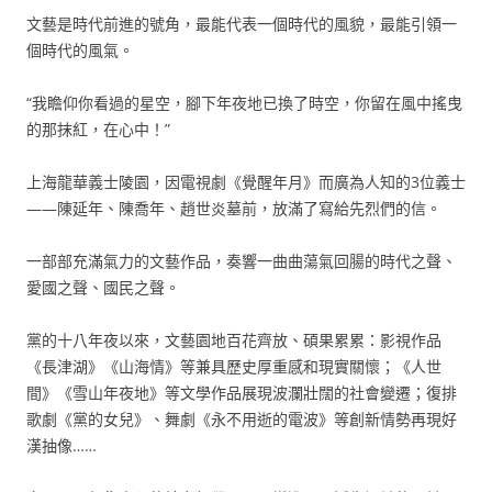
文藝是時代前進的號角，最能代表一個時代的風貌，最能引領一
個時代的風氣。
“我瞻仰你看過的星空，腳下年夜地已換了時空，你留在風中搖曳
的那抹紅，在心中！”
上海龍華義士陵園，因電視劇《覺醒年月》而廣為人知的3位義士
——陳延年、陳喬年、趙世炎墓前，放滿了寫給先烈們的信。
一部部充滿氣力的文藝作品，奏響一曲曲蕩氣回腸的時代之聲、
愛國之聲、國民之聲。
黨的十八年夜以來，文藝園地百花齊放、碩果累累：影視作品
《長津湖》《山海情》等兼具歷史厚重感和現實關懷；《人世
間》《雪山年夜地》等文學作品展現波瀾壯闊的社會變遷；復排
歌劇《黨的女兒》、舞劇《永不用逝的電波》等創新情勢再現好
漢抽像……