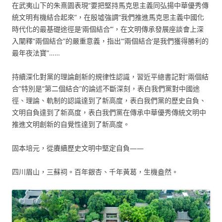
在武夷山下的朱熹園表現“要把堅持馬克思主義同弘揚中華優秀傳
統文明有機結合起來”，在殷墟強調“我們推進馬克思主義中國化
時代化的最基礎途徑是‘兩個結合’”，在文明傳承發展座談會上深
入闡釋“兩個結合”的嚴重意義，指出“‘兩個結合’是我們獲得勝利的
最年夜法寶”……
持續深化對黨的理論創新的規律性認識，習近平總書記對“兩個結
合”特別是“第二個結合”的論述不斷深刻，表白我們黨對中國途
徑、理論、軌制的認識達到了新高度，表白我們黨的歷史自負、
文明自負達到了新高度，表白我們黨在傳承中華優秀傳統文明中
推進文明創新的自覺性達到了新高度。
固本培元，從賡續歷史文明中堅定自負——
四川眉山，三蘇祠。百年銀杏、千年黃葛，生機盎然。