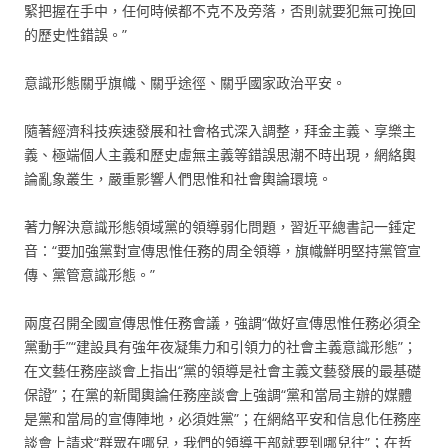
緊把握在手中，任何時候都不克不及旁落，否則就要犯無可挽回
的歷史性錯誤。”
意識形態關乎旗幟、關乎途徑、關乎國家政治平安。
隨著經濟科技疾速發展和社會格式深入調整，拜金主義、享樂主
義、極端個人主義和歷史虛無主義等錯誤思潮不時出現，網絡輿
論亂象叢生，嚴重影響人們思惟和社會輿論環境。
著力解決意識形態領域黨的領導弱化問題，習近平總書記一錘定
音：“要加強黨對宣傳思惟任務的周全領導，旗幟鮮明堅持黨管宣
傳、黨管意識形態。”
兩度召開全國宣傳思惟任務會議，強調“做好宣傳思惟任務必須全
黨動手”“建設具有強年夜凝集力和引領力的社會主義意識形態”；
在文藝任務座談會上指出“黨的領導是社會主義文藝發展的最基礎
保證”；在黨的新聞輿論任務座談會上強調“黨和當局主辦的媒體
是黨和當局的宣傳陣地，必須姓黨”；在網絡平安和信息化任務座
談會上請求“群眾在哪兒，我們的領導干部就要到哪兒往”；在哲