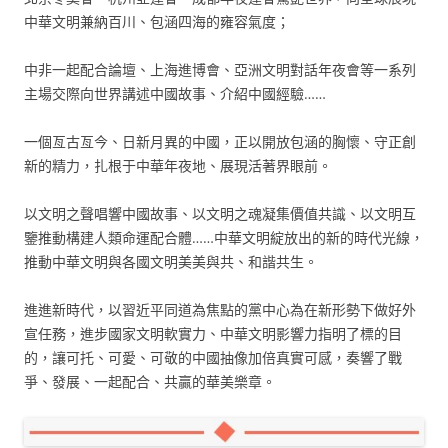
中華文明兼納百川、包涵四海的雍容氣度；
中非一起配合論壇、上海進博會、亞洲文明對話年夜會等一系列
主場交際向世界講述中國故事、介紹中國經驗……
一個亙古亙今、日新月異的中國，正以開放包涵的胸懷、守正創
新的精力，扎根于中華年夜地、展現活著界眼前。
以文明之聲唱響中國故事、以文明之魂凝集價值共識、以文明互
鑒推動構建人類命運配合體……中華文明綻放出的新的時代光線，
推動中華文明與各國文明美美與共、和諧共生。
進進新時代，以習近平同道為焦點的黨中心為在新形勢下做好外
宣任務，進步國家文明軟實力、中華文明影響力指明了標的目
的，讓可托、可愛、可敬的中國抽像加倍真實可感，奏響了戰
爭、發展、一起配合、共贏的華美樂章。