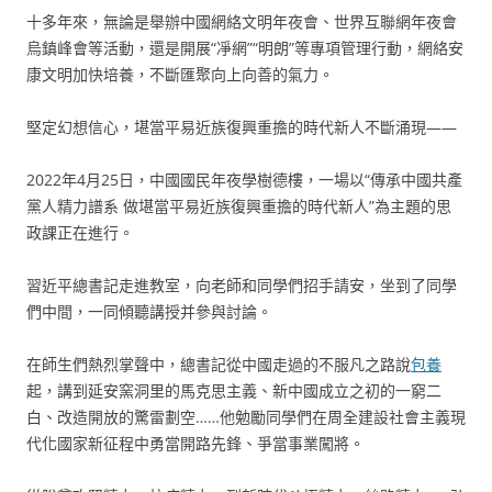
十多年來，無論是舉辦中國網絡文明年夜會、世界互聯網年夜會
烏鎮峰會等活動，還是開展“凈網”“明朗”等專項管理行動，網絡安
康文明加快培養，不斷匯聚向上向善的氣力。
堅定幻想信心，堪當平易近族復興重擔的時代新人不斷涌現——
2022年4月25日，中國國民年夜學樹德樓，一場以“傳承中國共產
黨人精力譜系 做堪當平易近族復興重擔的時代新人”為主題的思
政課正在進行。
習近平總書記走進教室，向老師和同學們招手請安，坐到了同學
們中間，一同傾聽講授并參與討論。
在師生們熱烈掌聲中，總書記從中國走過的不服凡之路說
包養
起，講到延安窯洞里的馬克思主義、新中國成立之初的一窮二
白、改造開放的驚雷劃空……他勉勵同學們在周全建設社會主義現
代化國家新征程中勇當開路先鋒、爭當事業闖將。