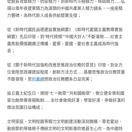
從脫貧攻堅精力、抗疫精力，到新時代斗極精力、絲路精力……弘
揚以偉年夜建黨精力為源頭的中國共產黨人精力譜系，一座座精
力豐碑，為時代新人成長供給堅實支撐；
從《新時代國民品德建設實施綱要》《新時代愛國主義教導實施
綱要》先后印發，到“時代榜樣”“中國大好人”不斷涌現……社會主
義焦點價值觀廣泛傳播，愛黨、愛國、愛社會主義成為時代強
音；
從《關于新時代加強和改進思惟政治任務的意見》印發，到全方
位晉陞思政課建設程度、創新方法方式……基層思惟政治任務質量
不斷晉陞，思
包養網
想政治任務體系日益完美；
設立義士紀念日，頒授“七一勛章”“共和國勛章”，樹立健全黨和國
家功勛榮譽表揚軌制……全社會敬佩好漢、學習好漢、爭做好漢的
傑出氛圍日益構成；
文明家庭、文明校園等精力文明創建活動深刻開展，尊老愛幼、
勤儉節約等植根于傳統文明的文明新風吹進蒼生心坎，為中國特