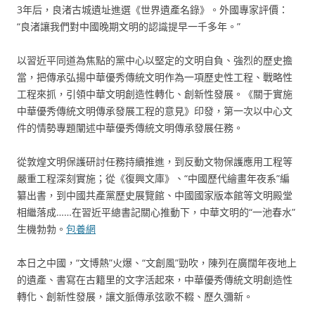
3年后，良渚古城遺址進選《世界遺產名錄》。外國專家評價：
“良渚讓我們對中國晚期文明的認識提早一千多年。”
以習近平同道為焦點的黨中心以堅定的文明自負、強烈的歷史擔
當，把傳承弘揚中華優秀傳統文明作為一項歷史性工程、戰略性
工程來抓，引領中華文明創造性轉化、創新性發展。《關于實施
中華優秀傳統文明傳承發展工程的意見》印發，第一次以中心文
件的情勢專題闡述中華優秀傳統文明傳承發展任務。
從敦煌文明保護研討任務持續推進，到反動文物保護應用工程等
嚴重工程深刻實施；從《復興文庫》、“中國歷代繪畫年夜系”編
纂出書，到中國共產黨歷史展覽館、中國國家版本館等文明殿堂
相繼落成……在習近平總書記關心推動下，中華文明的“一池春水”
生機勃勃。
包養網
本日之中國，“文博熱”火爆、“文創風”勁吹，陳列在廣闊年夜地上
的遺產、書寫在古籍里的文字活起來，中華優秀傳統文明創造性
轉化、創新性發展，讓文脈傳承弦歌不輟、歷久彌新。