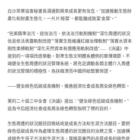
白沙茶業協會秘書長湯適對將來成長更有信念，“加速推動生態財
產化和財產生態化，一片片‘綠葉’，都能釀成致富‘金葉’。”
“完美精準治污、迷信治污、依法治污軌制機制”“深化周遭的狀況
信息依法表露軌制改造”“落實生態維護紅線治理軌制”“落實水資本
剛性束縛軌制”“深化天然資本有償應用軌制改造”……《決議》中
提到的一項項改造舉動，對準生態文明體系體例的單薄環節，不
竭健全生態周遭的狀況管理系統，將充足調動各類主體介入周遭
的狀況管理的積極性，為扶植漂亮中國供給堅實保證。
——健全綠色低碳成長機制，推進經濟社會成長周全綠色轉型。
黨的二十屆三中全會《決議》提出：“健全綠色低碳成長機制。”
這為今后經濟社會成長周全綠色轉型指明了標的目的。
生態周遭的狀況題目回根結底是成長方法和生涯方法題目。要把
綠色低碳成長作為處理生態周遭的狀況題目的治標之策，加速構
成綠色生孩子方法和生涯方法，厚植高東西的品質成長的綠色底