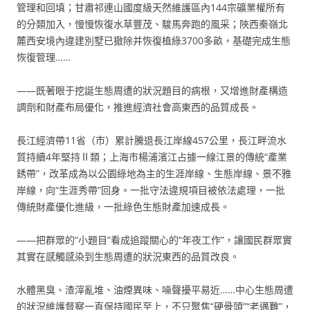
管理和回填；甘肅祁連山國度級天然維護區內144宗礦業權所有
的分類加入，慢慢恢復水草豐茂、駿馬奔跑的風采；陜西秦嶺北
麓西安境內違建別墅已撤除并恢復植綠3700多畝，基礎完成生態
恢復管理……
——既著眼于挖誕生態周遭的狀況題目的病根，又增進財產構造
調劑和財產布局優化，推進經濟社會高東西的品質成長。
長江經濟帶11省（市）累計騰退長江岸線457公里，長江畔流水
質持續4年堅持Ⅱ類；上海市楊浦濱江占據一線江景的傳統“產業
銹帶”，改革成為以公園綠地為主的生涯岸線、生態岸線、景不雅
岸線，向“生涯秀帶”回身。一批守法違規項目被依法處理，一批
傳統財產優化進級，一批綠色生態財產加速成長。
——把群眾的“小題目”看成追蹤關心的“年夜工作”，讓國民群眾實
其實在感觸感染到生態周遭的狀況東西的品質改良。
水體黑臭、渣滓亂堆、油煙異味、噪聲擾平易近……中心生態周遭
的狀況維護督察一直保持國民至上，不只聚焦“硬骨頭”“老邁難”，