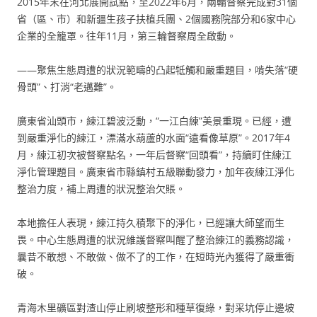
2015年末在河北展開試點，至2022年6月，兩輪督察完成對31個
省（區、市）和新疆生孩子扶植兵團、2個國務院部分和6家中心
企業的全籠罩。往年11月，第三輪督察周全啟動。
——聚焦生態周遭的狀況範疇的凸起牴觸和嚴重題目，啃失落“硬
骨頭”、打消“老邁難”。
廣東省汕頭市，練江碧波泛動，“一江白練”美景重現。已經，遭
到嚴重淨化的練江，漂滿水葫蘆的水面“遠看像草原”。2017年4
月，練江初次被督察點名，一年后督察“回頭看”，持續盯住練江
淨化管理題目。廣東省市縣鎮村五級聯動發力，加年夜練江淨化
整治力度，補上周遭的狀況整治欠賬。
本地擔任人表現，練江持久積聚下的淨化，已經讓大師望而生
畏。中心生態周遭的狀況維護督察叫醒了整治練江的義務認識，
曩昔不敢想、不敢做、做不了的工作，在短時光內獲得了嚴重衝
破。
青海木里礦區對渣山停止刷坡整形和種草復綠，對采坑停止邊坡