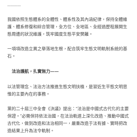
…………
我國依照生態體系的全體性、體系性及其內涵紀律，保持全體維
護、體系修復和綜合管理，全方位、全地區、全經過歷程展開生
態周遭的狀況維護，筑牢國度生態平安樊籬。
一項項改造立異之舉落地生根，配合筑牢生態文明軌制系統的基
石。
法治護航，扎實無力——
以法管理念、法治方法推進生態文明扶植，是習近生平態文明思
惟的主要內在的事務。
黨的二十屆三中全會《決議》提出：“法治是中國式古代化的主要
保證。”必需保持依法治國，在法治軌道上深化改造、推動中國式
古代化，做到改造和法治相同一，嚴重改造于法有據、實時把改
造結果上升為法令軌制。