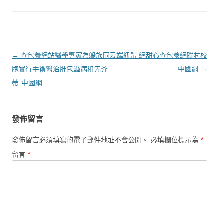
文
←
查包養網站醫學專家為躲族同
云端紐帶 網甜心查包養網聯村校
章
胞實行手術醫治肝包蟲病和先芥
_中國網
→
導
蒂_中國網
覽
發佈留言
發佈留言必須填寫的電子郵件地址不會公開。
必填欄位標示為
*
留言
*