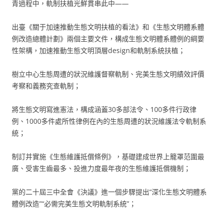
青過程中，軌制扶植光鮮貫串此中——
出臺《關于加速推動生態文明扶植的看法》和《生態文明體系體
例改造總體計劃》兩個主要文件，構成生態文明體系體例的綱要
性架構，加速推動生態文明頂層design和軌制系統扶植；
樹立中心生態周遭的狀況維護督察軌制、完美生態文明績效評價
考察和義務究查軌制；
將生態文明寫進憲法，構成涵蓋30多部法令、100多件行政律
例、1000多件處所性律例在內的生態周遭的狀況維護法令軌制系
統；
制訂并實施《生態維護抵償條例》，基礎建成世界上籠罩范圍最
廣、受害生齒最多、投進力度最年夜的生態維護抵償機制；
黨的二十屆三中全會《決議》進一個步驟提出“深化生態文明體系
體例改造”“必需完美生態文明軌制系統”；