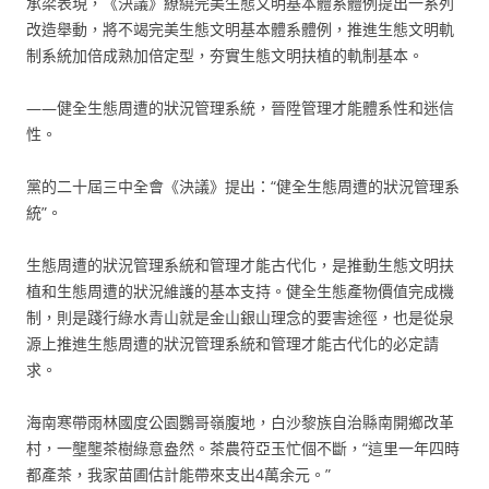
承梁表現，《決議》繚繞完美生態文明基本體系體例提出一系列
改造舉動，將不竭完美生態文明基本體系體例，推進生態文明軌
制系統加倍成熟加倍定型，夯實生態文明扶植的軌制基本。
——健全生態周遭的狀況管理系統，晉陞管理才能體系性和迷信
性。
黨的二十屆三中全會《決議》提出：“健全生態周遭的狀況管理系
統”。
生態周遭的狀況管理系統和管理才能古代化，是推動生態文明扶
植和生態周遭的狀況維護的基本支持。健全生態產物價值完成機
制，則是踐行綠水青山就是金山銀山理念的要害途徑，也是從泉
源上推進生態周遭的狀況管理系統和管理才能古代化的必定請
求。
海南寒帶雨林國度公園鸚哥嶺腹地，白沙黎族自治縣南開鄉改革
村，一壟壟茶樹綠意盎然。茶農符亞玉忙個不斷，“這里一年四時
都產茶，我家苗圃估計能帶來支出4萬余元。”