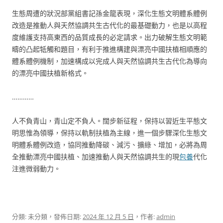
生態周遭的狀況部黨組書記孫金龍表現，深化生態文明體系體例
改造是推動人與天然協調共生古代化的最基礎動力，也是以高程
度維護支持高東西的品質成長的必定請求。出力破解生態文明範
疇的凸起牴觸和題目，有利于推進構建與漂亮中國扶植相順應的
體系體例機制，加速構成以完成人與天然協調共生古代化為導向
的漂亮中國扶植新格式。
…………
人不負青山，青山定不負人。闊步新征程，保持以習近生平態文
明思惟為領導，保持以軌制扶植為主線，進一個步驟深化生態文
明體系體例改造，協同推動降碳、減污、擴綠、增加，必將為周
全推動漂亮中國扶植、加速推動人與天然協調共生的現
包養
代化
注進微弱動力。
分類: 未分類，發佈日期:
2024 年 12 月 5 日
，作者:
admin