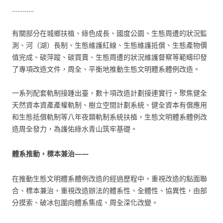
…………
有關部分在城鄉扶植、綠色成長、國度公園、生態周遭的狀況監
測、河（湖）長制、生態維護紅線、生態維護抵償、生態產物價
值完成、碳萍蹤、碳買賣、生態周遭的狀況維護督察等範疇印發
了專項改造文件，周全、平衡地推動生態文明體系體例改造。
一系列配套軌制接踵出臺，數十項改造計劃接連實行。聚焦健全
天然資本資產產權軌制、樹立空間計劃系統、健全資本有償應用
和生態抵償軌制等八年夜類軌制系統扶植，生態文明體系體例改
造周全發力，為護佑綠水青山筑牢基礎。
體系推動，標本兼治——
在推動生態文明體系體例改造的經過歷程中，重視改造的點面聯
合、標本兼治，重視改造辦法的體系性、全體性、協異性，由部
分摸索、破冰包圍向體系集成、周全深化改變。