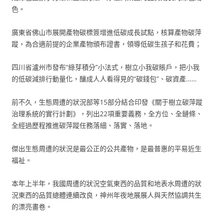
色。
廣東省佛山市展開產物碳標簽增進低碳成長試點，核算產物碳萍
蹤，為合適前提的企業產物頒布證書，領導低碳生孩子和花費；
四川省瀘州市發布“綠芽積分”小法式，樹立小我碳賬戶，把小我
的低碳減排行動量化，釀成人人看得見的“碳錢包”、碳資產……
前不久，生態周遭的狀況部等15部分結合印發《關于樹立碳萍蹤
治理系統的實行計劃》，列出22項重要義務，全方位、全鏈條、
全經過歷程推進碳萍蹤任務落細、落實、落地。
傑出生態周遭的狀況是最公正的公共產物，是最普惠的平易近生
福祉。
本年上半年，我國周遭的狀況空氣東西的品質和地表水周遭的狀
況東西的品質總體連續改良，神州年夜地展展人與天然協調共生
的漂亮畫卷。