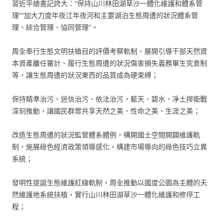
習近平總書記誇大：“保持山川林田湖草沙一體化維護和體系管
理”“加大力度年夜江年夜河和主要湖泊生態周遭的狀況體系管
理、綜合管理、協同管理”。
周全奉行生態文明扶植目的評價考察軌制、展開引導干部天然資
本資產離任審計、履行生態周遭的狀況傷害損失義務畢生究查制
等，讓生態周遭的狀況東西的品質成為硬束縛；
保持精準治污、迷信治污、依法治污，藍天、碧水、凈土捍衛戰
深刻推動，讓國民群眾共享天然之美、性命之美、生涯之美；
改造生態周遭的狀況監管體系體例，構開國土空間開闢維護軌
制，施展綠色經濟政策領導感化，構建市場導向的綠色技巧立異
系統；
發明性提誕生態維護紅線軌制，周全推動以國度公園為主體的天
然維護地系統扶植，實行山川林田湖草沙一體化維護和修停工
程；