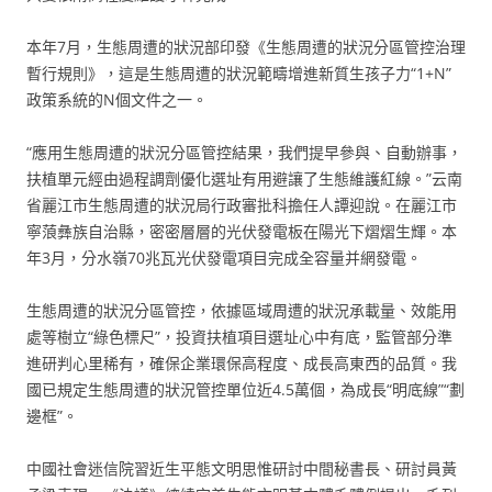
本年7月，生態周遭的狀況部印發《生態周遭的狀況分區管控治理
暫行規則》，這是生態周遭的狀況範疇增進新質生孩子力“1+N”
政策系統的N個文件之一。
“應用生態周遭的狀況分區管控結果，我們提早參與、自動辦事，
扶植單元經由過程調劑優化選址有用避讓了生態維護紅線。”云南
省麗江市生態周遭的狀況局行政審批科擔任人譚迎說。在麗江市
寧蒗彝族自治縣，密密層層的光伏發電板在陽光下熠熠生輝。本
年3月，分水嶺70兆瓦光伏發電項目完成全容量并網發電。
生態周遭的狀況分區管控，依據區域周遭的狀況承載量、效能用
處等樹立“綠色標尺”，投資扶植項目選址心中有底，監管部分準
進研判心里稀有，確保企業環保高程度、成長高東西的品質。我
國已規定生態周遭的狀況管控單位近4.5萬個，為成長“明底線”“劃
邊框”。
中國社會迷信院習近生平態文明思惟研討中間秘書長、研討員黃