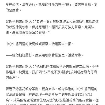
令在必信，法在必行。軌制的性命力在于履行，要害在真抓，靠
的是嚴管。
習近平總書記誇大：“要進一個步驟樹立健全和嚴厲履行生態周遭
的狀況律例軌制，保持應用好、穩固拓展好強力督察、嚴厲法
律、嚴厲問責等做法和經歷。”
中心生態周遭的狀況維護督察，恰是要害一招。
——強化軌制履行，嚴厲用軌制管權治吏、護藍增綠。
習近平總書記誇大：“軌制的剛性和威望必需堅固建立起來，不得
作選擇、搞變通、打扣頭”“決不克不及讓軌制規則成為‘沒有牙齒
的山君’”。
習近平總書記親身策劃、親身安排、親身推進的中心生態周遭的
狀況維護督察，推進處理一些處所多年的生態周遭的狀況“惡
疾”，成為催促處所落實生態周遭的狀況維護義務的硬招實招。從