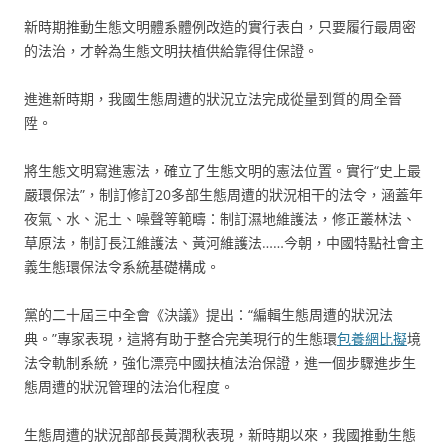
新時期推動生態文明體系體例改造的實行表白，只要履行最周密
的法治，才幹為生態文明扶植供給靠得住保證。
進進新時期，我國生態周遭的狀況立法完成從量到質的周全晉
陞。
將生態文明寫進憲法，確立了生態文明的憲法位置。實行“史上最
嚴環保法”，制訂修訂20多部生態周遭的狀況相干的法令，涵蓋年
夜氣、水、泥土、噪聲等範疇：制訂濕地維護法，修正叢林法、
草原法，制訂長江維護法、黃河維護法……今朝，中國特點社會主
義生態環保法令系統基礎構成。
黨的二十屆三中全會《決議》提出：“編輯生態周遭的狀況法
典。”專家表現，這將有助于整合完美現行的生態環
包養網比擬
境
法令軌制系統，強化漂亮中國扶植法治保證，進一個步驟進步生
態周遭的狀況管理的法治化程度。
生態周遭的狀況部部長黃潤秋表現，新時期以來，我國推動生態