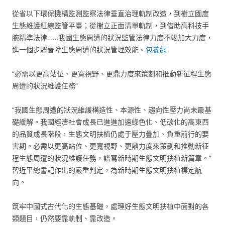
從省以下環保機構監測監察法律垂直治理軌制改造，到樹立國度
生態維護紅線監管平臺；從樹立正面清單軌制，到借助高科技手
腕精準法律……我國生態周遭的狀況監管法律力度不竭加大力度，
進一個步驟晉陞生態周遭的狀況管理效能。
包養網
“必需以更高站位、更寬視野、更鼎力度來策劃和推動新征程生態
周遭的狀況維護任務”
“我國生態周遭的狀況維護構造性、本源性、趨向性壓力尚未最基
礎緩解。我國經濟社會成長已進進加速綠色化、低碳化的高東西
的品質成長階段，生態文明扶植仍處于壓力疊加、負重前行的要
害期。必需以更高站位、更寬視野、更鼎力度來策劃和推動新征
程生態周遭的狀況維護任務，譜寫新時期生態文明扶植新篇章。”
習近平總書記作出的嚴重判定，為新時期生態文明扶植標定航
向。
筑牢中國式古代化的生態基礎，處理好生態文明扶植中面對的各
類題目，仍然要靠軌制、靠改造。