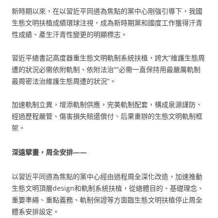
新時期以來，在以習近平同道為焦點的黨中心剛強引導下，我國
生態文明扶植成績環球注視，成為新時期黨和國度工作獲得汗青
性成績、產生汗青性變更的明顯標志。
習近平總書記高度器重生態文明軌制系統扶植，誇大“維護生態周
遭的狀況必需依附軌制、依附法治”“必需一直保持用最嚴厲軌制
最周密法治維護生態周遭的狀況”。
加速軌制立異，增添軌制供應，完美軌制配套，構成泉源謹防、
經過歷程嚴管、傷害損失賠還償付、后果重辦的生態文明軌制框
架。
深遠擘畫，周全安排——
以習近平同道為焦點的黨中心經由過程周全深化改造，加速推動
生態文明頂層design和軌制系統扶植，從總體目的、基礎理念、
重要準繩、重點義務、軌制保證等方面臨生態文明扶植停止周全
體系安排設定。