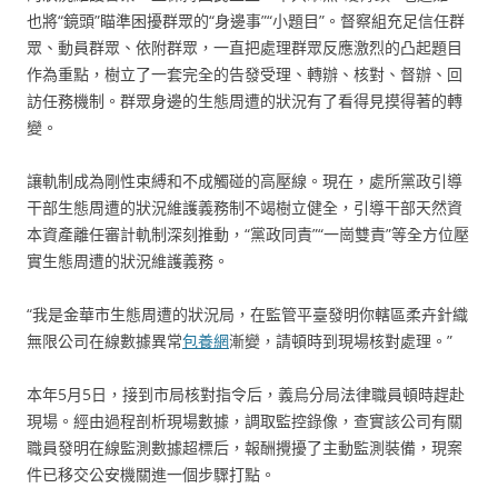
也將“鏡頭”瞄準困擾群眾的“身邊事”“小題目”。督察組充足信任群
眾、動員群眾、依附群眾，一直把處理群眾反應激烈的凸起題目
作為重點，樹立了一套完全的告發受理、轉辦、核對、督辦、回
訪任務機制。群眾身邊的生態周遭的狀況有了看得見摸得著的轉
變。
讓軌制成為剛性束縛和不成觸碰的高壓線。現在，處所黨政引導
干部生態周遭的狀況維護義務制不竭樹立健全，引導干部天然資
本資產離任審計軌制深刻推動，“黨政同責”“一崗雙責”等全方位壓
實生態周遭的狀況維護義務。
“我是金華市生態周遭的狀況局，在監管平臺發明你轄區柔卉針織
無限公司在線數據異常
包養網
漸變，請頓時到現場核對處理。”
本年5月5日，接到市局核對指令后，義烏分局法律職員頓時趕赴
現場。經由過程剖析現場數據，調取監控錄像，查實該公司有關
職員發明在線監測數據超標后，報酬攪擾了主動監測裝備，現案
件已移交公安機關進一個步驟打點。