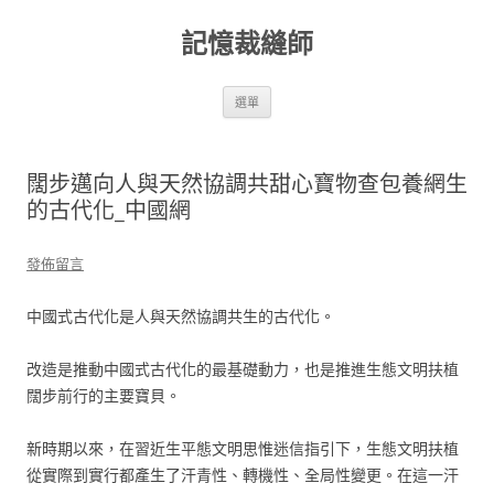
跳
至
記憶裁縫師
主
要
內
容
選單
闊步邁向人與天然協調共甜心寶物查包養網生
的古代化_中國網
發佈留言
中國式古代化是人與天然協調共生的古代化。
改造是推動中國式古代化的最基礎動力，也是推進生態文明扶植
闊步前行的主要寶貝。
新時期以來，在習近生平態文明思惟迷信指引下，生態文明扶植
從實際到實行都產生了汗青性、轉機性、全局性變更。在這一汗