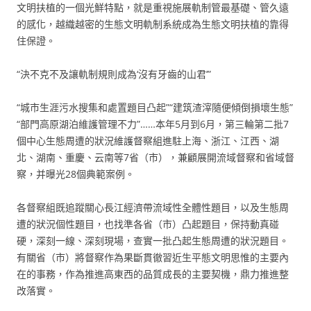
文明扶植的一個光鮮特點，就是重視施展軌制管最基礎、管久遠
的感化，越織越密的生態文明軌制系統成為生態文明扶植的靠得
住保證。
“決不克不及讓軌制規則成為‘沒有牙齒的山君’”
“城市生涯污水搜集和處置題目凸起”“建筑渣滓隨便傾倒損壞生態”
“部門高原湖泊維護管理不力”……本年5月到6月，第三輪第二批7
個中心生態周遭的狀況維護督察組進駐上海、浙江、江西、湖
北、湖南、重慶、云南等7省（市），兼顧展開流域督察和省域督
察，并曝光28個典範案例。
各督察組既追蹤關心長江經濟帶流域性全體性題目，以及生態周
遭的狀況個性題目，也找準各省（市）凸起題目，保持動真碰
硬，深刻一線、深刻現場，查實一批凸起生態周遭的狀況題目。
有關省（市）將督察作為果斷貫徹習近生平態文明思惟的主要內
在的事務，作為推進高東西的品質成長的主要契機，鼎力推進整
改落實。