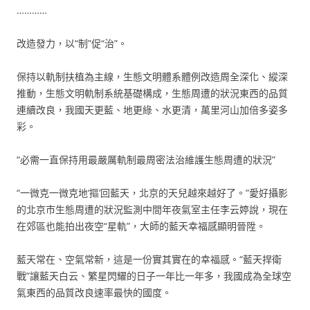
…………
改造發力，以“制”促“治”。
保持以軌制扶植為主線，生態文明體系體例改造周全深化、縱深
推動，生態文明軌制系統基礎構成，生態周遭的狀況東西的品質
連續改良，我國天更藍、地更綠、水更清，萬里河山加倍多姿多
彩。
“必需一直保持用最嚴厲軌制最周密法治維護生態周遭的狀況”
“一微克一微克地‘摳’回藍天，北京的天兒越來越好了。”愛好攝影
的北京市生態周遭的狀況監測中間年夜氣室主任李云婷說，現在
在郊區也能拍出夜空“星軌”，大師的藍天幸福感顯明晉陞。
藍天常在、空氣常新，這是一份實其實在的幸福感。“藍天捍衛
戰”讓藍天白云、繁星閃耀的日子一年比一年多，我國成為全球空
氣東西的品質改良速率最快的國度。