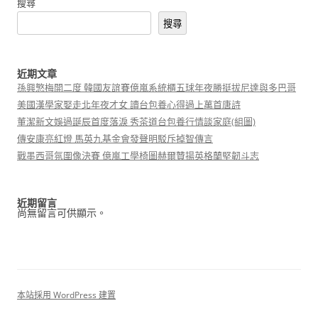
搜尋
搜尋
近期文章
孫興慜梅開二度 韓國友誼賽億嵐系統櫃五球年夜勝挺拔尼達與多巴哥
美國漢學家娶走北年夜才女 讀台包養心得過上萬首唐詩
董潔新文娛過誕辰首度落淚 秀茶道台包養行情談家庭(組圖)
傳安康亮紅燈 馬英九基金會發聲明駁斥掉智傳言
戰墨西哥氛圍像決賽 億嵐工學椅圖赫爾贊揚英格蘭堅韌斗志
近期留言
尚無留言可供顯示。
本站採用 WordPress 建置