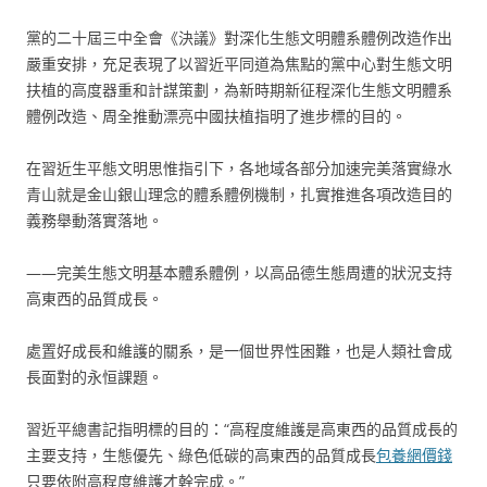
黨的二十屆三中全會《決議》對深化生態文明體系體例改造作出
嚴重安排，充足表現了以習近平同道為焦點的黨中心對生態文明
扶植的高度器重和計謀策劃，為新時期新征程深化生態文明體系
體例改造、周全推動漂亮中國扶植指明了進步標的目的。
在習近生平態文明思惟指引下，各地域各部分加速完美落實綠水
青山就是金山銀山理念的體系體例機制，扎實推進各項改造目的
義務舉動落實落地。
——完美生態文明基本體系體例，以高品德生態周遭的狀況支持
高東西的品質成長。
處置好成長和維護的關系，是一個世界性困難，也是人類社會成
長面對的永恒課題。
習近平總書記指明標的目的：“高程度維護是高東西的品質成長的
主要支持，生態優先、綠色低碳的高東西的品質成長
包養網價錢
只要依附高程度維護才幹完成。”