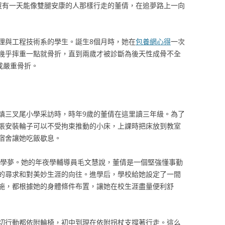
沒有一天能像雙腿安康的人那樣行走的董倩，在追夢路上一向
理與工程技術系的學生。誕生8個月時，她在
包養網心得
一次
幾乎摔重一點就骨折，直到兩歲才被診斷為後天性成骨不全
成嚴重骨折。
靈川鎮三叉尾小學采訪時，時年9歲的董倩在這里讀三年級。為了
張安裝輪子可以不受拘束推動的小床，上課時把床放到教室
宿舍讓她吃飯歇息。
年夜學夢。她的年夜學輔導員毛文慧說，董倩是一個堅強懂事勤
的尋求和對美妙生涯的向往。進學后，學校給她設定了一間
施，都根據她的身體條件布置，讓她在校生涯盡量便利舒
切行動都依附輪椅，初中到現在依附拐杖支撐著行走。這么