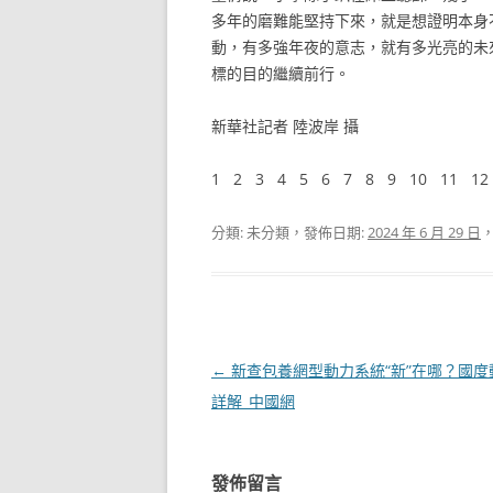
多年的磨難能堅持下來，就是想證明本身
動，有多強年夜的意志，就有多光亮的未
標的目的繼續前行。
新華社記者 陸波岸 攝
1 2 3 4 5 6 7 8 9 10 11 1
分類: 未分類，發佈日期:
2024 年 6 月 29 日
文
←
新查包養網型動力系統“新”在哪？國度
章
詳解_中國網
導
覽
發佈留言