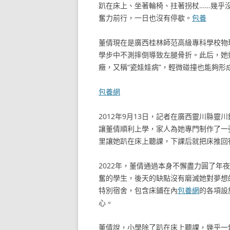
趴在床上、坐著輪椅、拄著拐杖……幾乎
奮力前行，一日也沒有停歇。
包養
董倩現在是廣西桂林師范高級專科學校物
學步中不測摔倒導致左腿骨折。此后，她
癥，又稱“瓷娃娃病”，輕微碰撞也能夠形
包養網
2012年9月13日，記者在廣西靈川縣
讓董倩順利上學，家人為她專門制作了一
里讓她趴在床上聽課，下課后就把床推回
2022年，董倩通過本身不懈盡力圓了
奮的學生，後天的缺點沒有磨滅她對夢想
特別宿舍，包含床鋪在內
包養網
的各項設
心。
董倩說，小學除了趴在床上聽課，幾乎一