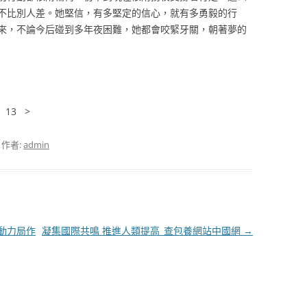
不比別人差。她堅信，有多堅定的信心，就有多勇毅的行
來，不論今后碰到多年夜困難，她都會咬緊牙關，朝著夢的
2 13 >
，作者:
admin
動力局作
凝集國際共鳴 推進人類提高_查包養網站中國網
→