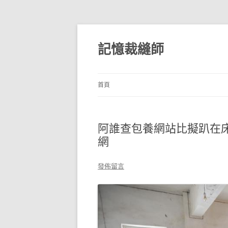
跳
至
主
記憶裁縫師
要
內
容
首頁
阿誰查包養網站比擬趴在
網
發佈留言