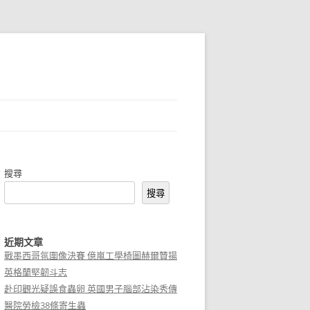
搜尋
搜尋
近期文章
戰墨西哥氛圍像決賽 億嵐工學椅圖赫爾贊揚
英格蘭堅韌斗志
赴印觀光疑誤食蟲卵 英國男子腦部沾染秀傳
醫院勞檢38條寄生蟲