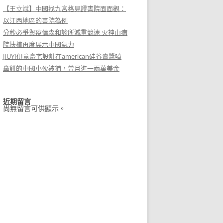
【王立斌】中國找九宮格見證書院面面觀：
以江西地區的書院為例
分秒必爭與疫情森和診所減重競速 火神山病
院扶植再度展示中國氣力
JIUYI俱意豪宅設計在american硅谷賣醬噴
鼻餅的中國小伙被捕，曾月進一兩萬美金
近期留言
尚無留言可供顯示。