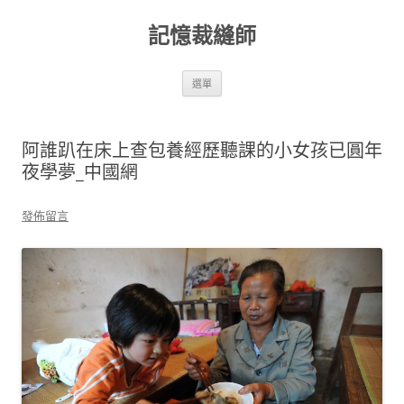
跳
至
記憶裁縫師
主
要
內
容
選單
阿誰趴在床上查包養經歷聽課的小女孩已圓年
夜學夢_中國網
發佈留言