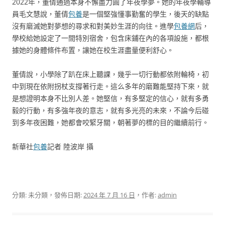
2022年，董倩通過本身不懈盡力圓了年夜學夢。她的年夜學輔導
員毛文慧說，董倩
包養
是一個堅強懂事勤奮的學生，後天的缺點
沒有磨滅她對夢想的尋求和對美妙生涯的向往。進學
包養網
后，
學校給她設定了一間特別宿舍，包含床鋪在內的各項設施，都根
據她的身體條件布置，讓她在校生涯盡量便利舒心。
董倩說，小學除了趴在床上聽課，幾乎一切行動都依附輪椅，初
中到現在依附拐杖支撐著行走。這么多年的磨難能堅持下來，就
是想證明本身不比別人差。她堅信，有多堅定的信心，就有多勇
毅的行動，有多強年夜的意志，就有多光亮的未來，不論今后碰
到多年夜困難，她都會咬緊牙關，朝著夢的標的目的繼續前行。
新華社
包養
記者 陸波岸 攝
分類: 未分類，發佈日期:
2024 年 7 月 16 日
，作者:
admin