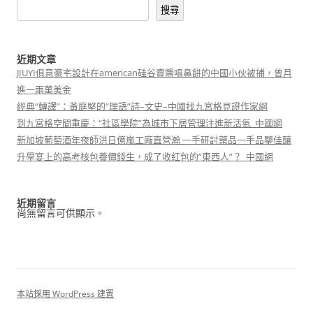
搜尋
近期文章
JIUYI俱意豪宅設計在american硅谷賣醬噴鼻餅的中國小伙被捕，曾月
進一兩萬美金
經典“轉譯”：黃庭堅的“理語”詩–文史–中國找九宮格見證作家網
到九宮格空間重慶：“社區學院”為城市下層管理注進新活氣_中國網
新加坡葡萄酒年夜師洪日億嵐工廠直營瀚 一手研討藥品一手品鑒佳釀
升學宴上的高考核包養價錢生，成了收紅包的“東西人”？_中國網
近期留言
尚無留言可供顯示。
本站採用 WordPress 建置