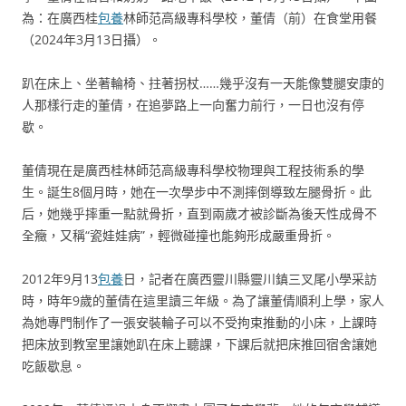
為：在廣西桂
包養
林師范高級專科學校，董倩（前）在食堂用餐
（2024年3月13日攝）。
趴在床上、坐著輪椅、拄著拐杖……幾乎沒有一天能像雙腿安康的
人那樣行走的董倩，在追夢路上一向奮力前行，一日也沒有停
歇。
董倩現在是廣西桂林師范高級專科學校物理與工程技術系的學
生。誕生8個月時，她在一次學步中不測摔倒導致左腿骨折。此
后，她幾乎摔重一點就骨折，直到兩歲才被診斷為後天性成骨不
全癥，又稱“瓷娃娃病”，輕微碰撞也能夠形成嚴重骨折。
2012年9月13
包養
日，記者在廣西靈川縣靈川鎮三叉尾小學采訪
時，時年9歲的董倩在這里讀三年級。為了讓董倩順利上學，家人
為她專門制作了一張安裝輪子可以不受拘束推動的小床，上課時
把床放到教室里讓她趴在床上聽課，下課后就把床推回宿舍讓她
吃飯歇息。