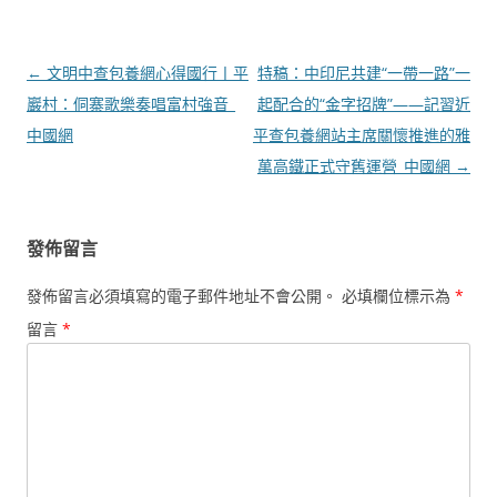
文
←
文明中查包養網心得國行丨平
特稿：中印尼共建“一帶一路”一
章
巖村：侗寨歌樂奏唱富村強音_
起配合的“金字招牌”——記習近
導
中國網
平查包養網站主席關懷推進的雅
覽
萬高鐵正式守舊運營_中國網
→
發佈留言
發佈留言必須填寫的電子郵件地址不會公開。
必填欄位標示為
*
留言
*