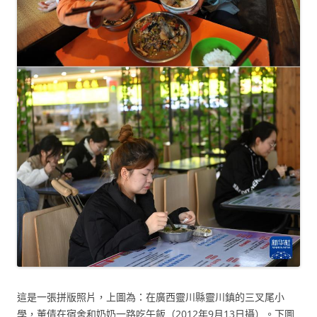
這是一張拼版照片，上圖為：在廣西靈川縣靈川鎮的三叉尾小
學，董倩在宿舍和奶奶一路吃午飯（2012年9月13日攝）。下圖