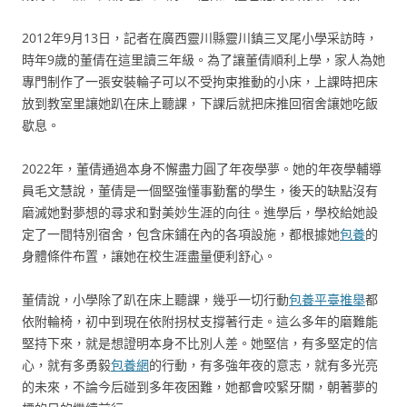
2012年9月13日，記者在廣西靈川縣靈川鎮三叉尾小學采訪時，
時年9歲的董倩在這里讀三年級。為了讓董倩順利上學，家人為她
專門制作了一張安裝輪子可以不受拘束推動的小床，上課時把床
放到教室里讓她趴在床上聽課，下課后就把床推回宿舍讓她吃飯
歇息。
2022年，董倩通過本身不懈盡力圓了年夜學夢。她的年夜學輔導
員毛文慧說，董倩是一個堅強懂事勤奮的學生，後天的缺點沒有
磨滅她對夢想的尋求和對美妙生涯的向往。進學后，學校給她設
定了一間特別宿舍，包含床鋪在內的各項設施，都根據她
包養
的
身體條件布置，讓她在校生涯盡量便利舒心。
董倩說，小學除了趴在床上聽課，幾乎一切行動
包養平臺推舉
都
依附輪椅，初中到現在依附拐杖支撐著行走。這么多年的磨難能
堅持下來，就是想證明本身不比別人差。她堅信，有多堅定的信
心，就有多勇毅
包養網
的行動，有多強年夜的意志，就有多光亮
的未來，不論今后碰到多年夜困難，她都會咬緊牙關，朝著夢的