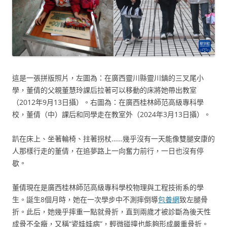
這是一張拼版照片，左圖為：在廣西靈川縣靈川鎮的三叉尾小
學，董倩的父親董慧玲課后拉著可以移動的床將她帶出教室
（2012年9月13日攝）。右圖為：在廣西桂林師范高級專科學
校，董倩（中）課后和同學走在教室外（2024年3月13日攝）。
趴在床上、坐著輪椅、拄著拐杖……幾乎沒有一天能像雙腿安康的
人那樣行走的董倩，在追夢路上一向奮力前行，一日也沒有停
歇。
董倩現在是廣西桂林師范高級專科學校物理與工程技術系的學
生。誕生8個月時，她在一次學步中不測摔倒導
包養網
致左腿骨
折。此后，她幾乎摔重一點就骨折，直到兩歲才被診斷為後天性
成骨不全癥，又稱“瓷娃娃病”，輕微碰撞也能夠形成嚴重骨折。