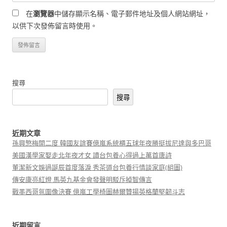
在
瀏覽器
中儲存顯示名稱、電子郵件地址及個人網站網址，
以供下次發佈留言時使用。
搜尋
搜尋
近期文章
孫興慜梅開二度 韓國友誼賽億嵐系統櫃五球年夜勝挺拔尼達與多巴哥
美國漢學家娶走北年夜才女 讀台包養心得過上萬首唐詩
董潔新文娛過誕辰首度落淚 秀茶道台包養行情談家庭(組圖)
傳安康亮紅燈 馬英九基金會發聲明駁斥掉智傳言
戰墨西哥氛圍像決賽 億嵐工學椅圖赫爾贊揚英格蘭堅韌斗志
近期留言