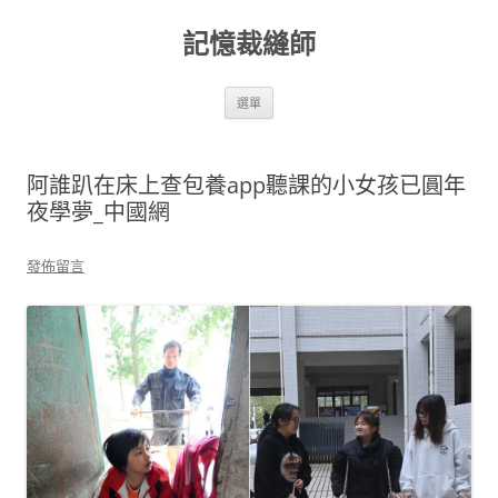
跳
至
記憶裁縫師
主
要
內
容
選單
阿誰趴在床上查包養app聽課的小女孩已圓年
夜學夢_中國網
發佈留言