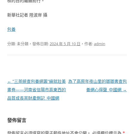
標的目的繼續前行。
新華社記者 陸波岸 攝
包養
分類: 未分類，發佈日期:
2024 年 5 月 10 日
，作者:
admin
文
←
“三茶統查包養網籌”繪就壯美
為了高原年夜山里的瑯瑯書查包
章
畫卷——河南省信陽市高東西的
養網心得聲_中國網
→
導
品質成長茶財產側記_中國網
覽
發佈留言
發佈留言必須填寫的電子郵件地址不會公開。
必填欄位標示為
*