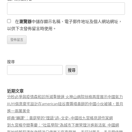
在
瀏覽器
中儲存顯示名稱、電子郵件地址及個人網站網址，
以供下次發佈留言時使用。
搜尋
搜尋
近期文章
分秒必爭與疫情森和診所減重競速 火神山病院扶植再度展示中國氣力
JIUYI俱意豪宅設計在american硅谷賣醬噴鼻餅的中國小伙被捕，曾月
進一兩萬美金
經典“轉譯”：黃庭堅的“理語”詩–文史–中國找九宮格見證作家網
到九宮格空間重慶：“社區學院”為城市下層管理注進新活氣_中國網
新加坡葡萄酒年夜師洪日億嵐工廠直營瀚 一手研討藥品一手品鑒佳釀