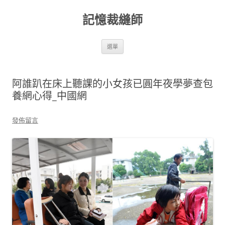
跳
至
記憶裁縫師
主
要
內
容
選單
阿誰趴在床上聽課的小女孩已圓年夜學夢查包
養網心得_中國網
發佈留言