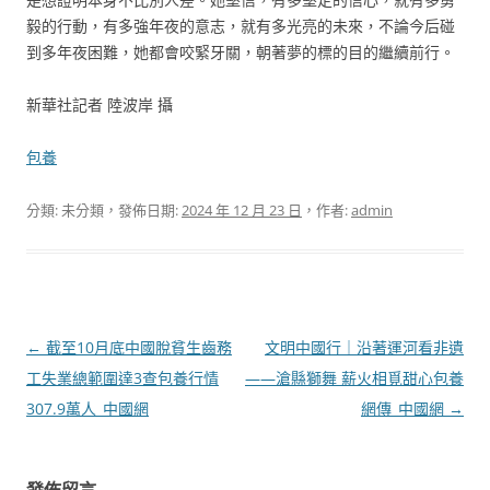
毅的行動，有多強年夜的意志，就有多光亮的未來，不論今后碰
到多年夜困難，她都會咬緊牙關，朝著夢的標的目的繼續前行。
新華社記者 陸波岸 攝
包養
分類: 未分類，發佈日期:
2024 年 12 月 23 日
，作者:
admin
文
←
截至10月底中國脫貧生齒務
文明中國行｜沿著運河看非遺
章
工失業總範圍達3查包養行情
——滄縣獅舞 薪火相覓甜心包養
導
307.9萬人_中國網
網傳_中國網
→
覽
發佈留言