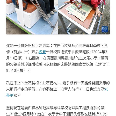
這是一張拼版照片，左圖為：在廣西桂林師范高級專科學校，董
倩（前排左一）課后
包養
坐著校園擺渡車往飯堂吃飯（2024年3
月13日攝）。右圖為：在廣西靈川縣靈川鎮的三叉尾小學，董倩
的父親董慧玲課后拉著可以移動的床將她帶回宿舍吃飯（2012年
9月13日攝）。
趴在床上、坐著輪椅、拄著拐杖……幾乎沒有一天能像雙腿安康的
人那樣行走的董倩，在追夢路上一向奮力前行，一日也沒有停
包
養網
歇。
董倩現在是廣西桂林師范高級專科學校物理與工程技術系的學
生。誕生8個月時，她在一次學步中不測摔倒導致左腿骨折。此