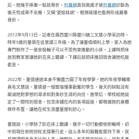
后，她幾乎摔重一點就骨折，
包養網
直到兩歲才被
包養網
診斷為
後天性成骨不全癥，又稱“瓷娃娃病”，輕微碰撞也能夠形成嚴重
骨折。
2012年9月13日，記者在廣西靈川縣靈川鎮三叉尾小學采訪時，
時年9歲的董倩在這里讀三年級。為了讓董倩順利上學，家人為她
專門制作了一張安裝輪子可以不受拘束推動的小床，上課時把床
放到教室里讓她趴在床上聽課，下課后就把床推回宿舍讓她吃飯
歇息。
2022年，董倩通過本身不懈盡力圓了年夜學夢。她的年夜學輔導
員毛文慧說，董倩是一個堅強懂事勤奮的學生，後天的缺點沒有
磨滅她對夢想的尋求和對美妙生涯的向往。進學后，學校給她設
定了一間特別宿舍，包含床鋪在內的各項設施，都根據她的身體
條件布置，讓她在校生涯盡量便利舒心。
董倩說，小學除了趴在床上聽課，幾乎一切行動都依附輪椅，初
中到現在依附拐杖支撐著行走。這么多年的磨難能堅持下來，就
是想證明本身不比別人差。她堅信，有多堅定的信心，就有多勇