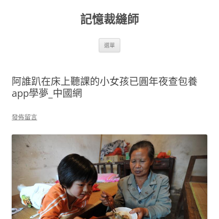
跳
至
記憶裁縫師
主
要
內
容
選單
阿誰趴在床上聽課的小女孩已圓年夜查包養
app學夢_中國網
發佈留言