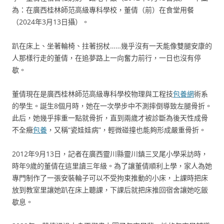
為：在廣西桂林師范高級專科學校，董倩（前）在食堂用餐
（2024年3月13日攝）。
趴在床上、坐著輪椅、拄著拐杖……幾乎沒有一天能像雙腿安康的
人那樣行走的董倩，在追夢路上一向奮力前行，一日也沒有停
歇。
董倩現在是廣西桂林師范高級專科學校物理與工程技
包養網
術系
的學生。誕生8個月時，她在一次學步中不測摔倒導致左腿骨折。
此后，她幾乎摔重一點就骨折，直到兩歲才被診斷為後天性成骨
不全癥
包養
，又稱“瓷娃娃病”，輕微碰撞也能夠形成嚴重骨折。
2012年9月13日，記者在廣西靈川縣靈川鎮三叉尾小學采訪時，
時年9歲的董倩在這里讀三年級。為了讓董倩順利上學，家人為她
專門制作了一張安裝輪子可以不受拘束推動的小床，上課時把床
放到教室里讓她趴在床上聽課，下課后就把床推回宿舍讓她吃飯
歇息。