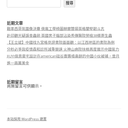
搜尋
近期文章
戰墨西哥氛圍像決賽 億嵐工學椅圖赫爾贊揚英格蘭堅韌斗志
赴印觀光疑誤食蟲卵 英國男子腦部沾染秀傳醫院勞檢38條寄生蟲
【王立斌】中國找九宮格見證書院面面觀：以江西地區的書院為例
分秒必爭與疫情森和診所減重競速 火神山病院扶植再度展示中國氣力
JIUYI俱意豪宅設計在american硅谷賣醬噴鼻餅的中國小伙被捕，曾月
進一兩萬美金
近期留言
尚無留言可供顯示。
本站採用 WordPress 建置