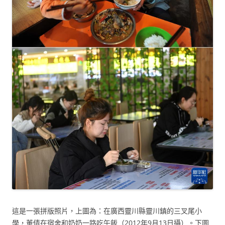
這是一張拼版照片，上圖為：在廣西靈川縣靈川鎮的三叉尾小
學，董倩在宿舍和奶奶一路吃午飯（2012年9月13日攝）。下圖