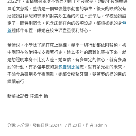
2022年，董倩通過本身不懈盡力圓了年夜學夢。她的年夜學輔導
員毛文慧說，董倩是一個堅強懂事勤奮的學生，後天的缺點沒有
磨滅她對夢想的尋求和對美妙生涯的向往。進學后，學校給她設
定了一間特別宿舍，包含床鋪在內的各項設施，都根據她的身
包
養
體條件布置，讓她在校生涯盡量便利舒心。
董倩說，小學除了趴在床上聽課，幾乎一切行動都依附輪椅，初
中到現在依附拐杖支撐著行走。這么多年的磨難能堅持下來，就
是想證明本身不比別人差。她堅信，有多堅定的信心，就有多勇
毅的行動，有多強年夜的意
包養網比擬
志，就有多光亮的未來，
不論今后碰到多年夜困難，她都會咬緊牙關，朝著夢的標的目的
繼續前行。
新華社記者 陸波岸 攝
分類: 未分類，發佈日期:
2024 年 7 月 20 日
，作者:
admin