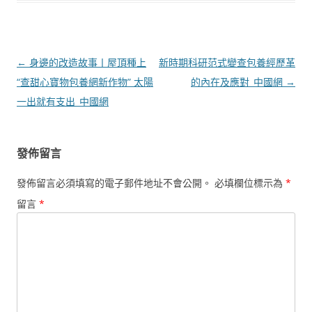
文
←
身邊的改造故事丨屋頂種上
新時期科研范式變查包養經歷革
章
“查甜心寶物包養網新作物” 太陽
的內在及應對_中國網
→
導
一出就有支出_中國網
覽
發佈留言
發佈留言必須填寫的電子郵件地址不會公開。
必填欄位標示為
*
留言
*