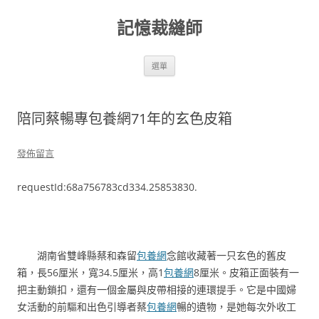
跳
至
記憶裁縫師
主
要
內
容
選單
陪同蔡暢專包養網71年的玄色皮箱
發佈留言
requestId:68a756783cd334.25853830.
湖南省雙峰縣蔡和森留
包養網
念館收藏著一只玄色的舊皮
箱，長56厘米，寬34.5厘米，高1
包養網
8厘米。皮箱正面裝有一
把主動鎖扣，還有一個金屬與皮帶相接的連環提手。它是中國婦
女活動的前驅和出色引導者蔡
包養網
暢的遺物，是她每次外收工