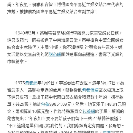
尚、年夜氣、優雅和睿智，博得國際平易近主婦女結合會代表的
推戴，被推薦為國際平易近主婦女結合會副主席。
1949年3月，蔡暢帶著簡略的行李離開北京掌管婦女任務，
這只皮箱也一同被搬進了中南海慶云堂。蔡暢擔負中華全國婦女
結合會主席時代，中國“小姐，你不知道嗎？”蔡修有些意外。婦
女活動以史無前例的範
甜心網
圍與速率向前邁進，書寫了光輝的
巾幗篇章。
1975
包養網
年1月9日，李富春因病去世。這年3月17日，為
留念兩人一路聯袂走過的歲月，蔡暢從臥
包養情婦
室衣柜頂上取
下這只皮箱，拿出了箱中老兩口節衣縮食積累數十年的一摞存款
單，共29張，總計
包養
99851.09元。然后，她又湊了148.91元現
金，兩項算計10萬元整，作為特殊黨費交
包養網
給了黨。蔡暢的
秘書提出：“年夜姐，要不要給孩子們留下一點？”蔡暢答覆道：
“不，這錢是黨和國民給我們的，我們應該肯定有問題，裴母想。
至於問題的根源，無需猜測，80%與新婚媳婦有關。
包養
把它交