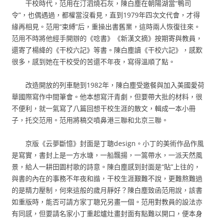
干校時代，范用在汀泗燒石灰，陳白塵在朝陽湖當“鴨司
令”，也偶遇過，都權當沒看見，直到1979年四次文代會，才得
緣再相見。范用“束縛”后，重操出書舊業，這時兩人恢復往來。
范用不時將他經手開辦的《唸書》《新漢文摘》按期寄與教員，
還寄了楊絳的《干校六記》等書。陳白塵讀《干校六記》，感歎
很多，感到她在干校受的苦還不年夜，寫得溫順了點。
改造開放的列車馳到1982年，陳白塵受邀餐與加入美國愛荷
華國際寫作中間筆會。他本想寫汗青劇，但要帶大批的材料，很
不便利，就一氣寫了八篇回想干校生涯的散文，輯成一本小冊
子，托交范用。范用將稿交噴鼻港三聯和北京三聯。
京版《云夢斷憶》封面是丁聰design。小丁的美術作品作風
是寫實，書封上是一方水塘，一船飄揚，一篙帶水，一派天然風
景，給人一耕田園村歌的詩意。陳白塵感到封面是“貼”上往的，
與書的內在的事務不年夜和諧，干校生涯艱難不說，更難熬難過
的是精力壓制，何來這般的歲月靜好？陳白塵致函范用說，該書
如重版時，能否可請方家丁聰兄另畫一個。范用對教員的設法亦
有同感，但要請名家小丁重起爐灶畫封面有點難以開口，便本身