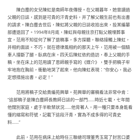
陳白塵的女兒陳虹是南師年夜傳授。在父親暮年，她曾讀過
父親的日誌，感到是可貴的汗青史料，并了解父親生前也有出書
的請求。陳白塵去世后，陳虹將父親的日誌收拾出來，投某編纂
部遭退回了。1994年8月底，陳虹與母親往京打點父親埋葬事
宜，范用不知從何了解了退稿事，多方探聽，聯絡接觸上陳虹，
并相約面談。不巧，就在德律風相約的那天上午，范用被一個騎
車人撞斷了腿，臥病在床。四天后陳虹依約造訪，奉上父親的手
稿，坐在床上的范用讀了恩師親手寫的《媒介》，雙手把稿子牢
牢地抱在胸前，衝動地哭了起來，他向陳虹表現：“你安心，我必
定想措施出書，必定！”
范用將稿子交給責編苑興華。苑興華的審稿看法非常中肯：
“這部稿子是陳白塵師長教師日誌的一部門……時近七載，七年間
他闊別家庭，處于半軟禁狀況……他背著人，用一種只要本身能看
懂的縮寫和符號，記載下這段汗青，實為不成多得的可貴史
料……”
此前，范用在病床上給時任三聯總司理董秀玉寫了封苦口婆