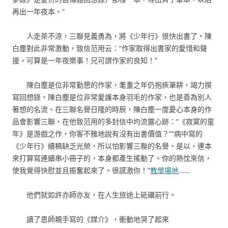
再出一年夜本。”
人走茶不涼，三聯見義勇為，將《少年行》很快出書了。陳
白塵對此非常激動，致信范用云：“作家取得出書家的愛惜和聲
援，可算是一年夜樂事！兄可謂作家的良知！”
陳白塵是位非常勤懇的作家，耄耋之年仍抱疾筆耕，竭力撰
寫回想錄。陳白塵是位非常愛護本身羽毛的作家，也是善為別人
著想的名流。在三聯名譽日隆的時辰，陳白塵一度憂心本身的作
品會影響三聯，在他致范用的多封信中均流露心跡：“《寂寞的童
年》是游戲之作，你客不雅地說有沒有出書價值？”“病中寫的
《少年行》續稿缺乏光榮，所以怕影響三聯的名譽。是以，連本
來打算寫連續串小冊子的，本身都產生搖動了。你的熱忱來信，
使我覺得快慰並且振奮起來了。很感激你！”
教學場地
……
他們就如許亦師亦友，在人生旅途上砥礪前行。
讀了恩師親手寫的《媒介》，衝動地哭了起來