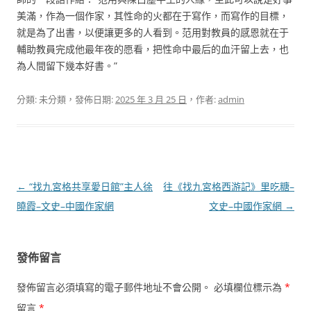
美滿，作為一個作家，其性命的火都在于寫作，而寫作的目標，
就是為了出書，以便讓更多的人看到。范用對教員的感恩就在于
輔助教員完成他最年夜的愿看，把性命中最后的血汗留上去，也
為人間留下幾本好書。”
分類: 未分類，發佈日期:
2025 年 3 月 25 日
，作者:
admin
文
←
“找九宮格共享愛日館”主人徐
往《找九宮格西游記》里吃糖–
章
曉霞–文史–中國作家網
文史–中國作家網
→
導
覽
發佈留言
發佈留言必須填寫的電子郵件地址不會公開。
必填欄位標示為
*
留言
*