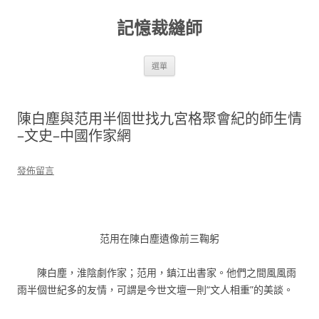
跳
至
記憶裁縫師
主
要
內
容
選單
陳白塵與范用半個世找九宮格聚會紀的師生情
–文史–中國作家網
發佈留言
范用在陳白塵遺像前三鞠躬
陳白塵，淮陰劇作家；范用，鎮江出書家。他們之間風風雨
雨半個世紀多的友情，可謂是今世文壇一則“文人相重”的美談。