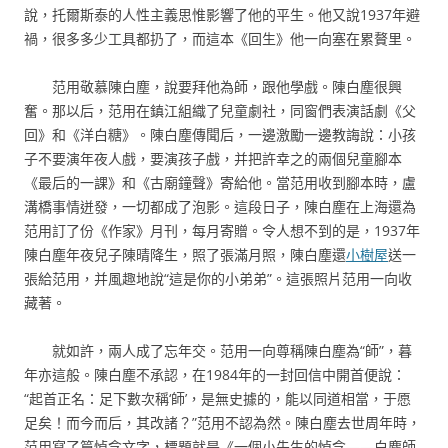
說，托爾斯泰的人性主義思惟影響了他的平生。他又說1937年避
禍，很多多少工具都扔了，而這本《回生》他一向塞在累贅里。
范用敬慕陳白塵，說要拜他為師，跟他學戲。陳白塵很興
奮。那以后，范用在鎮江組織了兒童劇社，同窗們表演話劇《父
回》和《洋白糖》。陳白塵傳聞后，一邊激勵一邊教誨說：小孩
子不要演年夜人戲，要演孩子戲，并把許幸之的兩個兒童腳本
《最后的一課》和《古廟鐘聲》寄給他。當范用收到腳本時，盧
溝橋事情迸發，一切都成了泡影。這段日子，陳白塵在上海還為
范用訂了份《作家》月刊，每月寄贈。令人想不到的是，1937年
陳白塵年夜兒子陳晴降生，照了張滿月照，陳白塵還
小樹屋
送一
張給范用，并風趣地說“這是你的小弟弟”。這張照片范用一向收
藏著。
就如許，兩人成了忘年交。范用一向尊稱陳白塵為“師”，暮
年亦這般。陳白塵不承認，在1984年的一封回信中開首便說：
“起首正名：足下數次稱‘師’，是無史據的，能以同道相當，于愿
足矣！而今而后，其改諸？”范用不認為然。陳白塵去世周年時，
范用寫了篇悼念文字，標題就是《一個小先生的悼念——白塵師