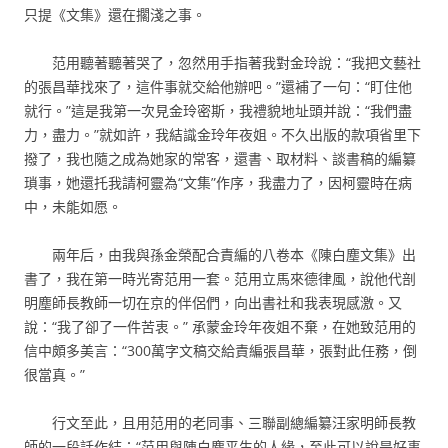
只提《文集》還在擱淺之事。
范用聽著聽著哭了，忽然用手指著我對金玲說：“我把文藝社
的張昌華找來了，這件事就交給他辦吧。”還補了一句：“盯住他
就行。”這是我第一次見金玲密斯，我禮貌地址頭并說：“我們盡
力，盡力。”就如許，我結識金玲年夜姐。不久出版的款項省里下
撥了，我也隨之成為她家的常客，還書、取材料、談書稿的編纂
瑣事，她還托我請柯靈為“文集”作序，我盡力了，因柯靈時在病
中，未能如愿。
兩年后，由我與孫金榮配合責編的八卷本《陳白塵文集》出
書了，我在第一時光寄范用一套。范用立馬來德律風，說他代剖
明塵師長教師一切在京的伴侶們，向出書社和我表現感激。又
說：“我了卻了一件苦衷。” 承蒙金玲年夜姐不棄，在她致范用的
信中頗多美言：“300萬字文稿交給責編張昌華，張對此任務，倒
很當真。”
行文至此，且用范用的老同事、三聯副總編纂汪家明師長教
師的一段話作結：“范用與陳白塵平生的人緣，至此可以說是好事