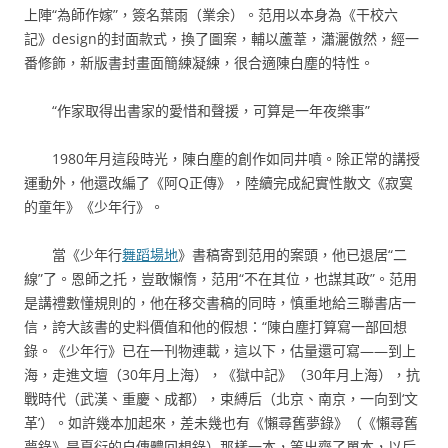
上陣“為師作嫁”，簽名葉雨（業余）。范用以本身為《干校六
記》design的封面款式，換了圖案，輔以蘆葦，瀟灑傲然，經一
番修飾，新版書封畫面簡練凝練，很合適陳白塵的特性。
“作家取得出書家的愛惜和聲援，可算是一年夜樂事”
1980年月這段時光，陳白塵的創作如同井噴。除正常的講授
運動外，他還改編了《阿Q正傳》，陸續完成紀實性散文《寂寞
的童年》《少年行》。
當《少年行
舞蹈場地
》書稿寄到范用的案頭，他已退居“二
線”了。恩師之托，豈敢懶惰，范用“不在其位，也謀其政”。范用
是講禮數懂規則的，他在移交書稿的同時，慎重地給三聯書店一
信，誇大該書的史料價值和他的假想：“陳白塵打算寫一部回想
錄。《少年行》已在一刊物連載，這以下，估量還可寫——到上
海，走進文壇（30年月上海），《獄中記》（30年月上海），抗
戰時代（武漢、重慶、成都），束縛后（北京、南京，一向到‘文
革’）。如許幾本加起來，差未幾也有《懶尋舊夢錄》（《懶尋舊
夢錄》是夏衍的自傳體回想錄）那樣一本，等出齊了單本，以后