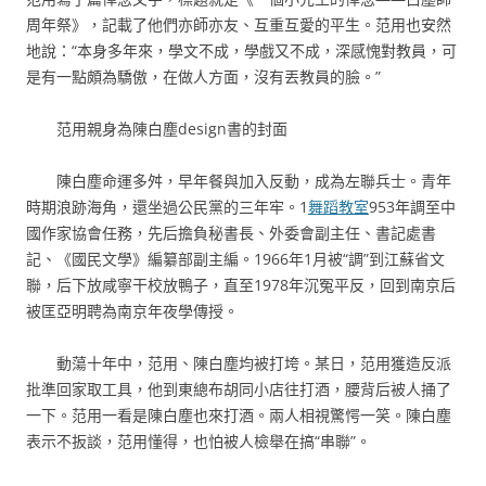
周年祭》，記載了他們亦師亦友、互重互愛的平生。范用也安然
地說：“本身多年來，學文不成，學戲又不成，深感愧對教員，可
是有一點頗為驕傲，在做人方面，沒有丟教員的臉。”
范用親身為陳白塵design書的封面
陳白塵命運多舛，早年餐與加入反動，成為左聯兵士。青年
時期浪跡海角，還坐過公民黨的三年牢。1
舞蹈教室
953年調至中
國作家協會任務，先后擔負秘書長、外委會副主任、書記處書
記、《國民文學》編纂部副主編。1966年1月被“調”到江蘇省文
聯，后下放咸寧干校放鴨子，直至1978年沉冤平反，回到南京后
被匡亞明聘為南京年夜學傳授。
動蕩十年中，范用、陳白塵均被打垮。某日，范用獲造反派
批準回家取工具，他到東總布胡同小店往打酒，腰背后被人捅了
一下。范用一看是陳白塵也來打酒。兩人相視驚愕一笑。陳白塵
表示不扳談，范用懂得，也怕被人檢舉在搞“串聯”。