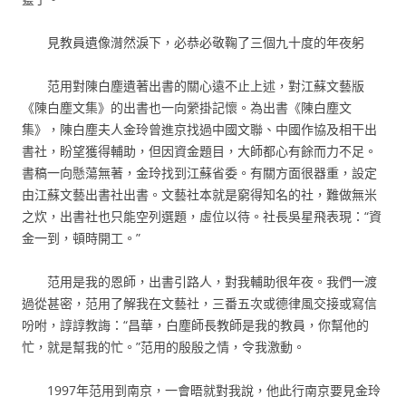
見教員遺像潸然淚下，必恭必敬鞠了三個九十度的年夜躬
范用對陳白塵遺著出書的關心遠不止上述，對江蘇文藝版
《陳白塵文集》的出書也一向縈掛記懷。為出書《陳白塵文
集》，陳白塵夫人金玲曾進京找過中國文聯、中國作協及相干出
書社，盼望獲得輔助，但因資金題目，大師都心有餘而力不足。
書稿一向懸蕩無著，金玲找到江蘇省委。有關方面很器重，設定
由江蘇文藝出書社出書。文藝社本就是窮得知名的社，難做無米
之炊，出書社也只能空列選題，虛位以待。社長吳星飛表現：“資
金一到，頓時開工。”
范用是我的恩師，出書引路人，對我輔助很年夜。我們一渡
過從甚密，范用了解我在文藝社，三番五次或德律風交接或寫信
吩咐，諄諄教誨：“昌華，白塵師長教師是我的教員，你幫他的
忙，就是幫我的忙。”范用的殷殷之情，令我激動。
1997年范用到南京，一會晤就對我說，他此行南京要見金玲