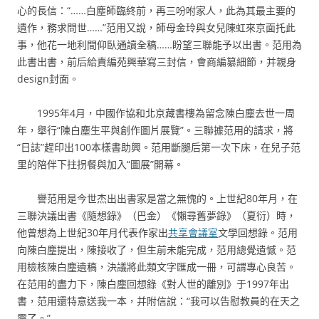
心的長信：“……白塵師臨終前，再三吩咐家人，此為其最主要的
遺作，務求問世……”范用又說，師母金玲與女兒陳虹來京面托此
事，他花一地利間仰臥通讀全稿……盼望三聯能予以出書。范用為
此書出書，前后給責編苑興華寫三封信，會商編纂細節，并親身
design封面。
1995年4月，中國作協和北京藏書樓為留念陳白塵去世一周
年，舉行“陳白塵生平與創作圖片展覽”。三聯據范用的請求，將
“日誌”趕印出100本樣書助興。范用斷腿后第一次下床，在兒子范
里的陪伴下拄拐餐與加入“圖展”開幕。
譽范用是今世杰出出書家是當之無愧的。上世紀80年月，在
三聯決議出書《隨想錄》（巴金）《懶尋舊夢錄》（夏衍）時，
他曾想為上世紀30年月代表作家出
共享會議室
文學回想錄。范用
向陳白塵提出，陳接收了，但生前未能完成，范用總覺遺憾。范
用檢核陳白塵遺稿，決議將此類文字匯成一冊，可謂專心良苦。
在范用的盡力下，陳白塵回想錄《對人世的離別》于1997年出
書，范用還特意送我一本，并附信說：“我可以告慰教員的在天之
靈了。”