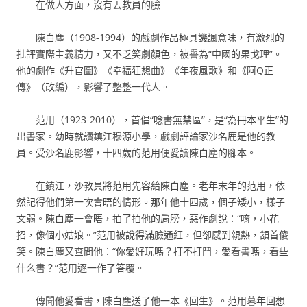
在做人方面，沒有丟教員的臉
陳白塵（1908-1994）的戲劇作品極具譏諷意味，有激烈的
批評實際主義精力，又不乏笑劇顏色，被譽為“中國的果戈理”。
他的劇作《升官圖》《幸福狂想曲》《年夜風歌》和《阿Q正
傳》（改編），影響了整整一代人。
范用（1923-2010），首倡“唸書無禁區”，是“為冊本平生”的
出書家。幼時就讀鎮江穆源小學，戲劇評論家沙名鹿是他的教
員。受沙名鹿影響，十四歲的范用便愛讀陳白塵的腳本。
在鎮江，沙教員將范用先容給陳白塵。老年末年的范用，依
然記得他們第一次會晤的情形。那年他十四歲，個子矮小，樣子
文弱。陳白塵一會晤，拍了拍他的肩膀，惡作劇說：“唷，小花
招，像個小姑娘。”范用被說得滿臉通紅，但卻感到親熱，頷首傻
笑。陳白塵又查問他：“你愛好玩嗎？打不打鬥，愛看書嗎，看些
什么書？”范用逐一作了答覆。
傳聞他愛看書，陳白塵送了他一本《回生》。范用暮年回想