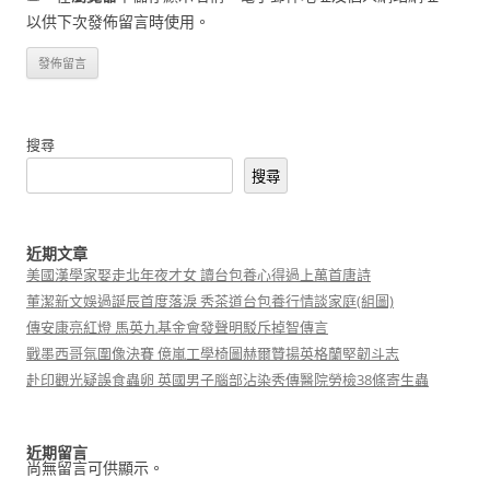
以供下次發佈留言時使用。
搜尋
搜尋
近期文章
美國漢學家娶走北年夜才女 讀台包養心得過上萬首唐詩
董潔新文娛過誕辰首度落淚 秀茶道台包養行情談家庭(組圖)
傳安康亮紅燈 馬英九基金會發聲明駁斥掉智傳言
戰墨西哥氛圍像決賽 億嵐工學椅圖赫爾贊揚英格蘭堅韌斗志
赴印觀光疑誤食蟲卵 英國男子腦部沾染秀傳醫院勞檢38條寄生蟲
近期留言
尚無留言可供顯示。