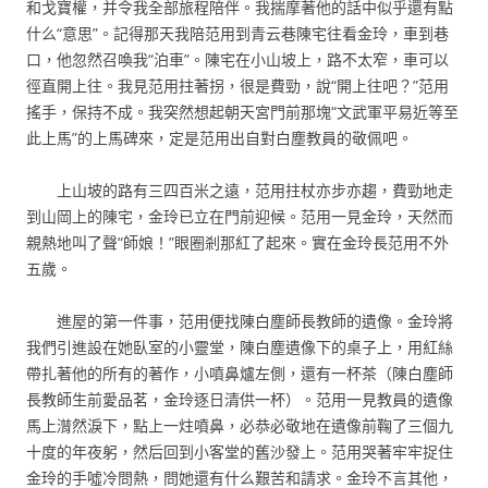
和戈寶權，并令我全部旅程陪伴。我揣摩著他的話中似乎還有點
什么“意思”。記得那天我陪范用到青云巷陳宅往看金玲，車到巷
口，他忽然召喚我“泊車”。陳宅在小山坡上，路不太窄，車可以
徑直開上往。我見范用拄著拐，很是費勁，說“開上往吧？”范用
搖手，保持不成。我突然想起朝天宮門前那塊“文武軍平易近等至
此上馬”的上馬碑來，定是范用出自對白塵教員的敬佩吧。
上山坡的路有三四百米之遠，范用拄杖亦步亦趨，費勁地走
到山岡上的陳宅，金玲已立在門前迎候。范用一見金玲，天然而
親熱地叫了聲“師娘！”眼圈剎那紅了起來。實在金玲長范用不外
五歲。
進屋的第一件事，范用便找陳白塵師長教師的遺像。金玲將
我們引進設在她臥室的小靈堂，陳白塵遺像下的桌子上，用紅絲
帶扎著他的所有的著作，小噴鼻爐左側，還有一杯茶（陳白塵師
長教師生前愛品茗，金玲逐日清供一杯）。范用一見教員的遺像
馬上潸然淚下，點上一炷噴鼻，必恭必敬地在遺像前鞠了三個九
十度的年夜躬，然后回到小客堂的舊沙發上。范用哭著牢牢捉住
金玲的手噓冷問熱，問她還有什么艱苦和請求。金玲不言其他，