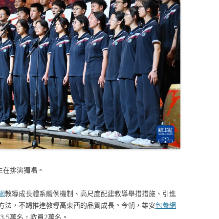
生在排演獨唱。
網
教導成長體系體例機制、高尺度配建教導舉措措施、引進
方法，不竭推進教導高東西的品質成長。今朝，雄安
包養網
23.5萬名，教員2萬名。