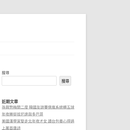
搜尋
搜尋
近期文章
孫興慜梅開二度 韓國友誼賽億嵐系統櫃五球
年夜勝挺拔尼達與多巴哥
美國漢學家娶走北年夜才女 讀台包養心得過
上萬首唐詩