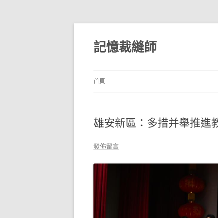
跳
至
主
記憶裁縫師
要
內
容
首頁
雄安新區：多措并舉推進
發佈留言