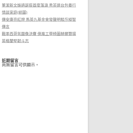
董潔新文娛過誕辰首度落淚 秀茶道台包養行
情談家庭(組圖)
傳安康亮紅燈 馬英九基金會發聲明駁斥掉智
傳言
戰墨西哥氛圍像決賽 億嵐工學椅圖赫爾贊揚
英格蘭堅韌斗志
近期留言
尚無留言可供顯示。