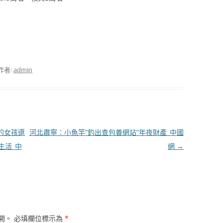
作者:
admin
的女孩還
河北肅寧：小魚竿“釣出查包養網站”年夜財產_中國
生活_中
網
→
開。
必填欄位標示為
*