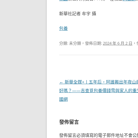
新華社記者 牟宇 攝
包養
分類: 未分類，發佈日期:
2024 年 6 月 2 日
，
文
←
新華全媒+丨五年后，阿誰搬出年夜山
章
好嗎？——吉查覓包養價錢雪與家人的重
導
國網
覽
發佈留言
發佈留言必須填寫的電子郵件地址不會公