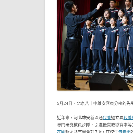
5月24日，北京八十中雄安容東分校的先
近年來，河北雄安新區通
包養
過立異
包養
專門研究教員步隊、引進優質教導資本等
花圃
新區共有黌舍717所，在校生
包養網