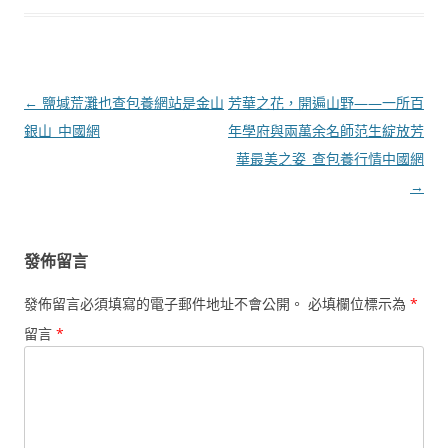
文
←
鹽堿荒灘也查包養網站是金山
芳華之花，開遍山野——一所百
章
銀山_中國網
年學府與兩萬余名師范生綻放芳
導
華最美之姿_查包養行情中國網
覽
→
發佈留言
發佈留言必須填寫的電子郵件地址不會公開。
必填欄位標示為
*
留言
*