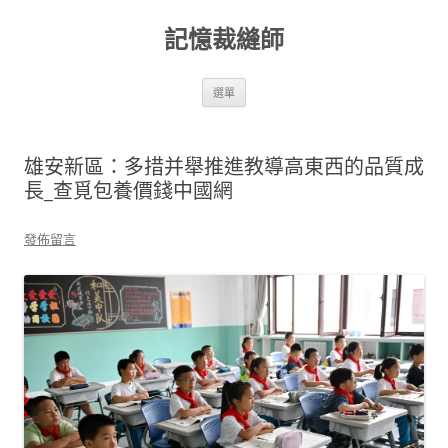
跳
至
記憶裁縫師
主
要
內
容
選單
雄安新區：多措并舉推進教導高東西的品質成
長_查覓包養價錢中國網
發佈留言