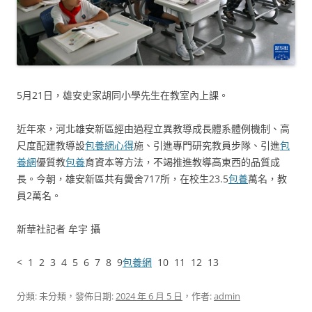
5月21日，雄安史家胡同小學先生在教室內上課。
近年來，河北雄安新區經由過程立異教導成長體系體例機制、高
尺度配建教導設
包養網心得
施、引進專門研究教員步隊、引進
包
養網
優質教
包養
育資本等方法，不竭推進教導高東西的品質成
長。今朝，雄安新區共有黌舍717所，在校生23.5
包養
萬名，教
員2萬名。
新華社記者 牟宇 攝
< 1 2 3 4 5 6 7 8 9
包養網
10 11 12 13
分類: 未分類，發佈日期:
2024 年 6 月 5 日
，作者:
admin