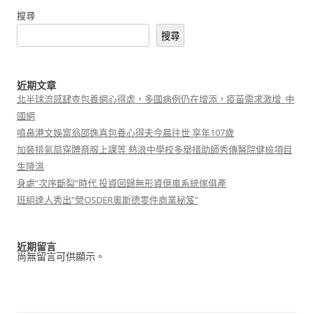
搜尋
搜尋
近期文章
北半球流感肆查包養網心得虐，多國病例仍在增添，疫苗需求激增_中
國網
噴鼻港文娛富翁邵逸喜包養心得夫今晨往世 享年107歲
加裝排氣扇穿體育服上課等 熱浪中學校多舉措助師秀傳醫院健檢項目
生降溫
身處“次序斷裂”時代 投資回歸無形資億嵐系統傢俱產
班組達人秀出“營OSDER奧斯德零件商業秘笈”
近期留言
尚無留言可供顯示。