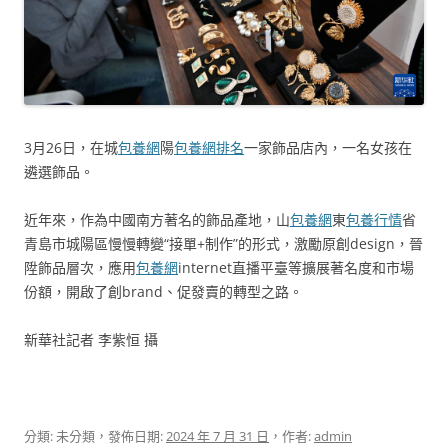
3月26日，在城
包養網
陽
包養網排名
一家飾品店內，一名女孩在
遴選飾品。
近年來，作為中國南方著名的飾品產地，山
包養網
東
包養行情
省
青島市城陽區慢慢轉變“接單+制作”的形式，激勵原創design，晉
陞飾品層次，應用
包養網
internet直播平臺等擴展著名度和市場
份額，開啟了創brand、促發賣的轉型之路。
新華社記者 李紫恒 攝
分類: 未分類，發佈日期:
2024 年 7 月 31 日
，作者:
admin