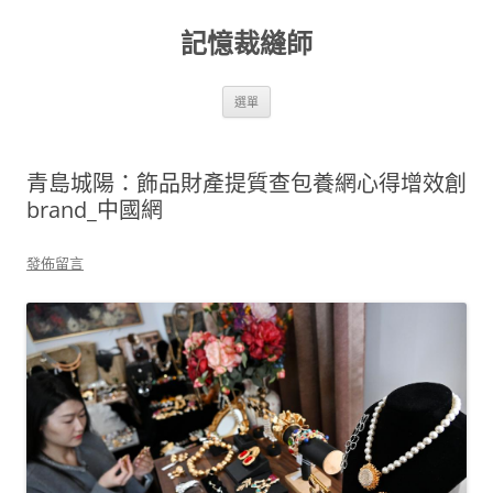
跳
至
記憶裁縫師
主
要
內
容
選單
青島城陽：飾品財產提質查包養網心得增效創
brand_中國網
發佈留言