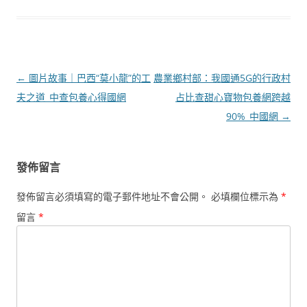
文
←
圖片故事｜巴西“莫小龍”的工
農業鄉村部：我國通5G的行政村
章
夫之道_中查包養心得國網
占比查甜心寶物包養網跨越
導
90%_中國網
→
覽
發佈留言
發佈留言必須填寫的電子郵件地址不會公開。
必填欄位標示為
*
留言
*