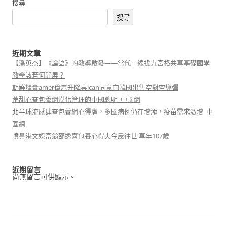
搜尋
搜尋
近期文章
【潘英杰】《論語》的教導啟發——當代一線找九宮格共享基礎國學
教學該若何開展？
朝鮮譴責amer億嵐升降桌ican同意向韓國出售空對空導彈
荒甜心查包養網漠化管理的中國聰明_中國網
北半球流感肆查包養網心得虐，多國病例仍在增添，疫苗需求激增_中
國網
噴鼻港文娛富翁邵逸喜包養心得夫今晨往世 享年107歲
近期留言
尚無留言可供顯示。