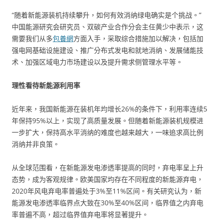
“随着新能源装机持续攀升，如何有效消纳绿电确实是个挑战。”
中国能源研究会研究员、双碳产业合作分会主任黄少中表示，这
需要我们从多
包養網
方面入手，采取综合措施加以解决，包括加
强电网基础设施建设、推广分布式发电和就地消纳、发展储能技
术、加强区域电力市场建设以及提升需求侧管理水平等。
理性看待新能源利用率
近年来，我国新能源在装机年均增长26%的条件下，利用率连续5
年保持95%以上，实现了高质量发展。但随着新能源装机规模进
一步扩大，保持高水平消纳的难度也越来越大，一味追求高比例
消纳并非良策。
从全球范围看，在新能源发电渗透率提高的同时，弃电率呈上升
态势，成为客观规律。欧美国家均存在不同程度的新能源弃电，
2020年风电弃电率普遍处于3%至11%区间。有关研究认为，新
能源发电渗透率临界点大致在30%至40%区间，临界值之内弃电
率普遍不高，超过临界值弃电率将显著提升。