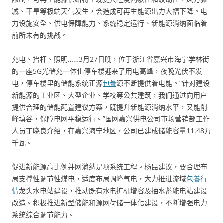
减、干旱等极端天气发生，会造成可再生能源出力大幅下降。电
力设施安全、供电保障能力、系统稳定运行、新能源消纳面临着
前所未有的挑战。
充电、抬杆、照明……3月27日晚，位于浙江省嘉兴市海宁学林街
的一座5G光储充一体化停车楼迎来了用电高峰，夜晚光伏不发
电，停车楼里的储能系统正源
包養
源不断提供着电能。“针对建设
新能源的工业区、大型企业、学校等公共建筑，我们通过向用户
提供合理的储能配置建议方案，既提升新能源消纳水平，又能削
峰填谷，保障电网平稳运行。”国网嘉兴供电公司市场营销部工作
人员丁晓良介绍，在嘉兴海宁地区，公司已建成储能容量11.48万
千瓦。
促进新能源高比例并网消纳是项系统工程。杨昆建议，要合理布
局支撑性调节性煤电，适度布局调峰气电，大力推进流域
包養行
情
龙头水电站建设，推动既有水电扩机增容及抽水蓄能电站建设
改造。积极推进新型储能和源网荷储一体化建设，不断增强电力
系统综合调节能力。