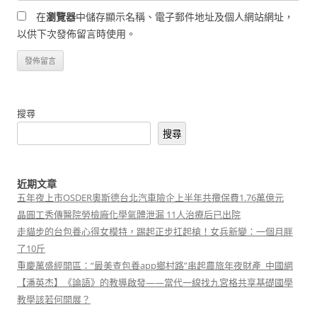
在
瀏覽器
中儲存顯示名稱、電子郵件地址及個人網站網址，
以供下次發佈留言時使用。
搜尋
搜尋
近期文章
五年夜上市OSDER奧斯德台北汽車險企上半年共攬保費1.76萬億元
晶圓工秀傳醫院勞檢廠化學氣體泄漏 11人治療后已出院
走貓步的台包養心得女模特，踢起正步扛起槍！女兵新變：一個月胖
了10斤
重慶萬盛經開區：“最美查包養app鄉村路”串起農旅年夜財產_中國網
【潘英杰】《論語》的教導啟發——當代一線找九宮格共享基礎國學
教學該若何開展？