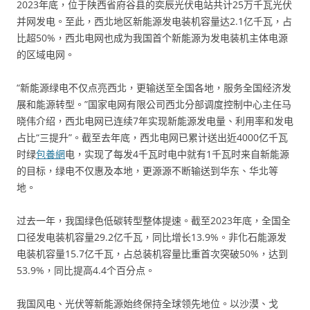
2023年底，位于陕西省府谷县的奕辰光伏电站共计25万千瓦光伏
并网发电。至此，西北地区新能源发电装机容量达2.1亿千瓦，占
比超50%，西北电网也成为我国首个新能源为发电装机主体电源
的区域电网。
“新能源绿电不仅点亮西北，更输送至全国各地，服务全国经济发
展和能源转型。”国家电网有限公司西北分部调度控制中心主任马
晓伟介绍，西北电网已连续7年实现新能源发电量、利用率和发电
占比“三提升”。截至去年底，西北电网已累计送出近4000亿千瓦
时绿
包養網
电，实现了每发4千瓦时电中就有1千瓦时来自新能源
的目标，绿电不仅惠及本地，更源源不断输送到华东、华北等
地。
过去一年，我国绿色低碳转型整体提速。截至2023年底，全国全
口径发电装机容量29.2亿千瓦，同比增长13.9%。非化石能源发
电装机容量15.7亿千瓦，占总装机容量比重首次突破50%，达到
53.9%，同比提高4.4个百分点。
我国风电、光伏等新能源始终保持全球领先地位。以沙漠、戈