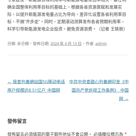
确全国整体利用率目标的基础上，根据各省资源禀赋和发展实
际，以提升新能源发电量占比为导向，差异化设置各省利用率目
标，不搞“齐步走”。同时，定期滚动测算发布各省预期利用率，
科学引导新能源发电企业投资，避免资源浪费。（记者 王轶辰）
分類: 未分類，發佈日期:
2024 年 4 月 13 日
，作者:
admin
文
←
我查包養網站国5G移动电话
中共中央查甜心包養網印发《中
章
用户规模达8.51亿户_中国网
国共产党巡视工作条例》_中国
導
网
→
覽
發佈留言
發佈留言必須填寫的電子郵件地址不會公開。
必填欄位標示為
*