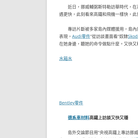
近日，挪威輔弼斯特勒訪華時代，在
遇更快，此刻看來高鐵和飛機一樣快，此
專訪片斷被多家島內媒體援用，島內
表現，
Audi零件
“從訪談畫面看“奴隸
Sko
在她身邊，聽她的命令做點什麼。又快又穩
水箱水
Bentley零件
德系車材料
高鐵上訪談又快又穩
島外交論節目用“央視高鐵上專訪挪