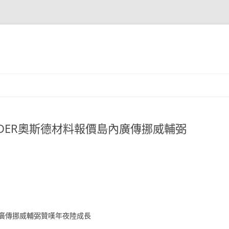
DER奧斯德材料報價島內廣傳挪威輔弼
廣傳挪威輔弼贊嘆年夜陸成長