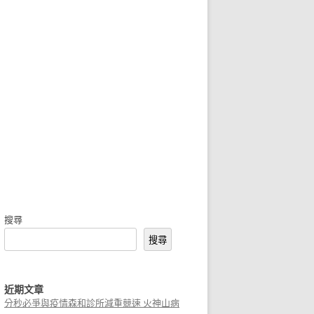
搜尋
搜尋
近期文章
分秒必爭與疫情森和診所減重競速 火神山病