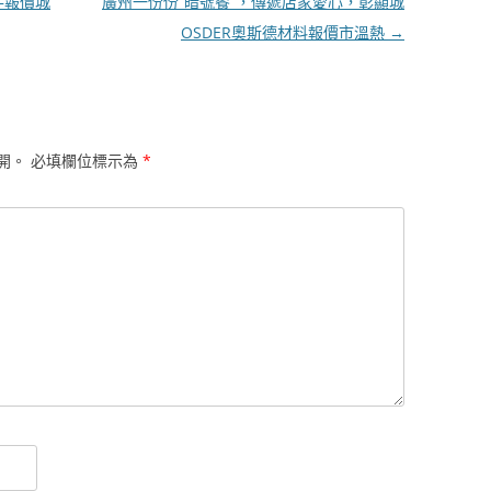
件報價城
廣州一份份“暗號餐”，傳遞店家愛心，彰顯城
OSDER奧斯德材料報價市溫熱
→
開。
必填欄位標示為
*