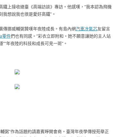
高鐵上接收總臺《高端訪談》專訪。他感嘆，“我本認為飛機
刻我想說我也很是愛好高鐵”。
廣傳挪威輔弼贊嘆年夜陸成長。有島內網
汽車冷氣芯
友留言
da零件
們也有同感。”彩衣立即附和。她不願意讓她的主人站
”“年夜陸的科技和成長可見一斑”。
威輔弼”作為話題約請嘉賓睜開會商。臺灣年夜學傳授苑舉正