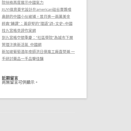
院扶植再度展示中國氣力
JIUYI俱意豪宅設計在american硅谷賣醬噴
鼻餅的中國小伙被捕，曾月進一兩萬美金
經典“轉譯”：黃庭堅的“理語”詩–文史–中國
找九宮格見證作家網
到九宮格空間重慶：“社區學院”為城市下層
管理注進新活氣_中國網
新加坡葡萄酒年夜師洪日億嵐工廠直營瀚 一
手研討藥品一手品鑒佳釀
近期留言
尚無留言可供顯示。