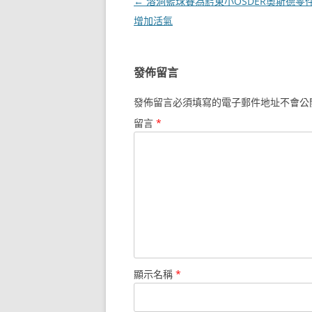
文
←
溶洞籃球賽為黔東小OSDER奧斯德零
章
增加活氣
導
覽
發佈留言
發佈留言必須填寫的電子郵件地址不會公
留言
*
顯示名稱
*