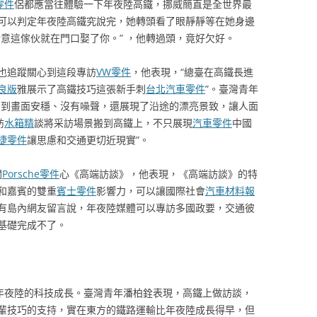
零件
侶都應當往體驗一下年夜陸高鐵，挪威簡直是全世界最
可以判定年夜陸高鐵究說完，她轉頭看了眼靜靜等在她身邊
意這傢伙就在門口娶了你。” ，他轉過頭，竟好欠好。
也追蹤關心到這段專訪
VW零件
，他表現，“總臺在高鐵長進
良版
雅展示了高鐵技巧這張新手刺
台北汽車零件
”。臺灣青年
看到畫面安穩、沒有噪聲，還展現了沿途的漂亮景致，讓人面
訪
水箱精
談將采訪場景搬到高鐵上，不只展現
汽車零件
中國
捷零件
讓思慮和交通更切近現實”。
關
Porsche零件
心《高端訪談》，他表現，《高端訪談》的特
和嘉賓的雙重
賓士零件
影響力，可以讓國際社會
汽車材料報
有島內網友留言說，年夜陸媒體可以專訪多國政要，交通彼
基礎完成不了。
了年夜陸的科技成長。臺灣青年潘柏銓表現，高鐵上做訪談，
輩技巧的支持，實在東方的鐵路運輸比年夜陸成長得早，但