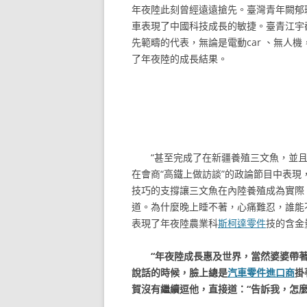
年夜陸此刻曾經遠遠搶先。臺灣青年闕郁
車表現了中國科技成長的敏捷。臺青江宇
先範疇的代表，無論是電動car 、無人機
了年夜陸的成長結果。
“甚至完成了在新疆養殖三文魚，並
在會商“高鐵上做訪談”的政論節目中表
技巧的支撐讓三文魚在內陸養殖成為實際
道。為什麼晚上睡不著，心痛難忍，誰能
表現了年夜陸農業科
斯柯達零件
技的含金
“年夜陸成長惠及世界，當然婆婆帶
說話的時候，臉上總是
汽車零件進口商
掛
賀沒有繼續逗他，直接道：“告訴我，怎麼