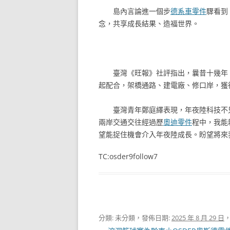
島內言論進一個步
德系車零件
驟看到
念，共享成長結果、造福世界。
臺灣《旺報》社評指出，曩昔十幾年
起配合，架橋通路、建電廠、修口岸，獲
臺灣青年鄭庭繹表現，年夜陸科技不
兩岸交通交往經過歷
奧迪零件
程中，我能
望能捉住機會介入年夜陸成長。盼望將來
TC:osder9follow7
分類: 未分類，發佈日期:
2025 年 8 月 29 日