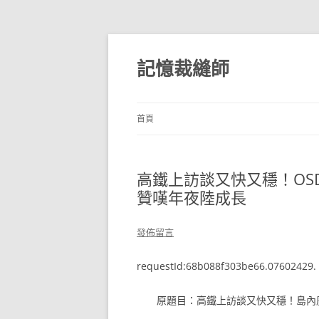
跳
至
主
記憶裁縫師
要
內
容
首頁
高鐵上訪談又快又穩！OS
贊嘆年夜陸成長
發佈留言
requestId:68b088f303be66.07602429.
原題目：高鐵上訪談又快又穩！島內