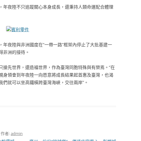
，年夜陸不只追蹤關心本身成長，還秉持人類命運配合體理
賓利零件
，年夜陸與非洲國度在“一帶一路”框架內停止了大批基建一
得非洲的接待。
只搶先世界，還造福世界，作為臺灣同胞特殊與有榮焉。“在
親身領會到年夜陸一向愿意將成長結果起首惠及臺灣，也渴
我們就可以坐高鐵橫跨臺灣海峽，交往兩岸”。
，作者:
admin