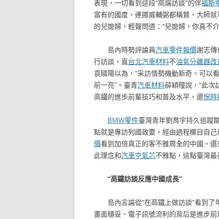
表現，一切看到這段“高端訪談”的伴
福斯
富有的國度，連挪威輔弼都稱贊，大師就
的兒媳婦，輕聲問道：“兒媳婦，你真不介
島內時勢評論員
汽車零件報價
謝志傳
行訪談，直
台北汽車材料
不
油氣分離器改
袁晴陽以為，“采訪情勢機動新奇。可以
前一亮”。臺青
汽車材料
薛穎穜說，“此次
高鐵的進步前輩技巧和普及水平，還
保時
BMW零件
臺灣青年劉育宇持久追蹤
點就是專訪列國政要，經由過程欄目自己
價
看到加倍真正的客不雅周全的中國。還
此理念和
汽車空氣芯
不雅點，這點臺灣最
“高鐵訪談反應中國成長”
島內言論從“在高鐵上做訪談”看到
畫面穩妥、電子訊號流利的背后是進步前