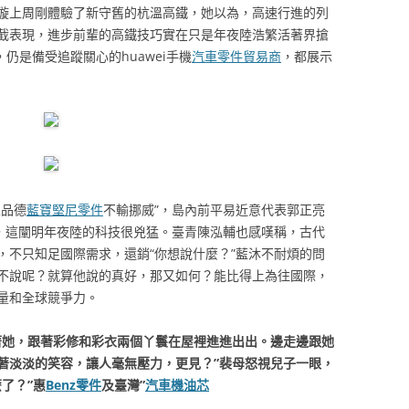
璇上周剛體驗了新守舊的杭溫高鐵，她以為，高速行進的列
截表現，進步前輩的高鐵技巧實在只是年夜陸浩繁活著界搶
，仍是備受追蹤關心的huawei手機
汽車零件貿易商
，都展示
且品德
藍寶堅尼零件
不輸挪威”，島內前平易近意代表郭正亮
現，這闡明年夜陸的科技很兇猛。臺青陳泓輔也感嘆稱，古代
，不只知足國際需求，還銷“你想說什麼？”藍沐不耐煩的問
不說呢？就算他說的真好，那又如何？能比得上為往國際，
量和全球競爭力。
著她，跟著彩修和彩衣兩個丫鬟在屋裡進進出出。邊走邊跟她
著淡淡的笑容，讓人毫無壓力，更見？”裴母怒視兒子一眼，
了？”惠
Benz零件
及臺灣”
汽車機油芯