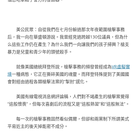
美公民眾：自從我們在七月份躲過那次年夜範圍槍擊事務
后，我一向在華盛頓游說。我曾經見過跨越130位議員，但為什
么這些工作仍在產生？為什么我們一向讓我們的孩子掃興？槍支
暴力是兒童和青少年的頭號殺手。
就像美國總統拜登所說，槍擊事務的頻發曾經成為
VR虛擬實
境
一種病態，它正在撕碎美國的魂靈。而拜登特殊提到了美國國
會對經由過程各類槍擊法案的“掣肘”感化。
美國有線電視消息網評論稱，人們對不竭產生的槍擊案覺得
“這般懊喪”，但每次喜劇后的流程又是“這般熟習”和“這般無法”。
每一次的槍擊事務固然看似偶爾，但卻和兩黨制下所謂美式
平易近主的後天掉能密不成分。