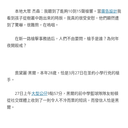
本地大眾 杰森：我聽到了能夠10到15聲槍響。當
廣告設計
我
看到孩子從樹叢中跑出來的時辰，我真的很受安慰，他們顯然遭
到了驚嚇，很難熬，在嗚咽。
在新一路槍擊事務過后，人們不由要問，槍手是誰？為何年
夜開殺戒？
奧黛麗·黑爾，本年28歲，恰是3月27日在圣約小學行兇的槍
手。
27日上午
大型公仔
9點57分，黑爾的前中學籃球隊隊友帕頓
從社交媒體上收到了一則令人不冷而栗的短訊，而發信人恰是黑
爾。