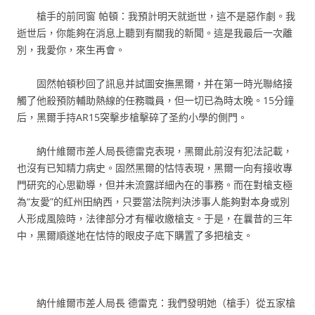
槍手的前同窗 帕頓：我預計明天就逝世，這不是惡作劇。我
逝世后，你能夠在消息上聽到有關我的新聞。這是我最后一次離
別，我愛你，來生再會。
固然帕頓秒回了訊息并試圖安撫黑爾，并在第一時光聯絡接
觸了他殺預防輔助熱線的任務職員，但一切已為時太晚。15分鐘
后，黑爾手持AR15突擊步槍擊碎了圣約小學的側門。
納什維爾市差人局長德雷克表現，黑爾此前沒有犯法記載，
也沒有已知精力病史。固然黑爾的怙恃表現，黑爾一向有接收專
門研究的心思勸導，但并未流露詳細內在的事務。而在對槍支極
為“友愛”的紅州田納西，只要當法院判決涉事人能夠對本身或別
人形成風險時，法律部分才有權收繳槍支。于是，在曩昔的三年
中，黑爾順遂地在怙恃的眼皮子底下購置了多把槍支。
納什維爾市差人局長 德雷克：我們發明她（槍手）從五家槍