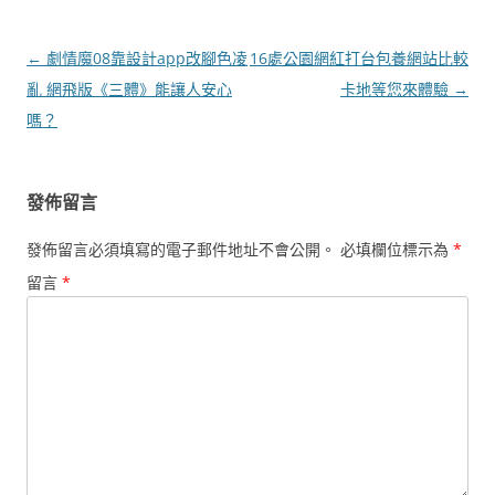
文
←
劇情魔08靠設計app改腳色凌
16處公園網紅打台包養網站比較
章
亂 網飛版《三體》能讓人安心
卡地等您來體驗
→
導
嗎？
覽
發佈留言
發佈留言必須填寫的電子郵件地址不會公開。
必填欄位標示為
*
留言
*