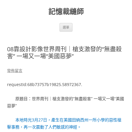
跳
至
記憶裁縫師
主
要
內
容
選單
08靠設計影像世界周刊｜槍支激發的“無盡殺
害” 一場又一場“美國惡夢”
發佈留言
requestId:68b73757b19825.58972367.
原題目：世界周刊｜槍支激發的“無盡殺害” 一場又一場“美國
惡夢”
本地時光3月27日，產生在美國田納西州一所小學的惡性槍
擊事務，再一次震動了人們敏感的神經。