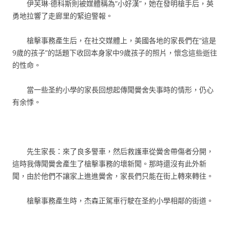
伊芙琳·德科斯則被媒體稱為“小好漢”，她在發明槍手后，英
勇地拉響了走廊里的緊迫警報。
槍擊事務產生后，在社交媒體上，美國各地的家長們在“這是
9歲的孩子”的話題下收回本身家中9歲孩子的照片，懷念這些逝往
的性命。
當一些圣約小學的家長回想起傳聞黌舍失事時的情形，仍心
有余悸。
先生家長：來了良多警車，然后救護車從黌舍帶傷者分開，
這時我傳聞黌舍產生了槍擊事務的壞新聞。那時還沒有此外新
聞，由於他們不讓家上進進黌舍，家長們只能在街上轉來轉往。
槍擊事務產生時，杰森正駕車行駛在圣約小學相鄰的街道。