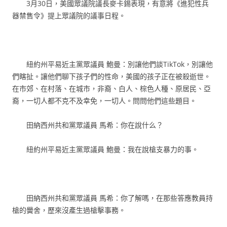
3月30日，美國眾議院議長麥卡錫表現，有意將《進犯性兵
器禁售令》提上眾議院的議事日程。
紐約州平易近主黨眾議員 鮑曼：別讓他們談TikTok，別讓他
們瞎扯。讓他們聊下孩子們的性命，美國的孩子正在被殺逝世。
在市郊、在村落、在城市，非裔、白人、棕色人種、原居民、亞
裔，一切人都不克不及幸免，一切人。問問他們這些題目。
田納西州共和黨眾議員 馬希：你在說什么？
紐約州平易近主黨眾議員 鮑曼：我在說槍支暴力的事。
田納西州共和黨眾議員 馬希：你了解嗎，在那些答應教員持
槍的黌舍，歷來沒產生過槍擊事務。