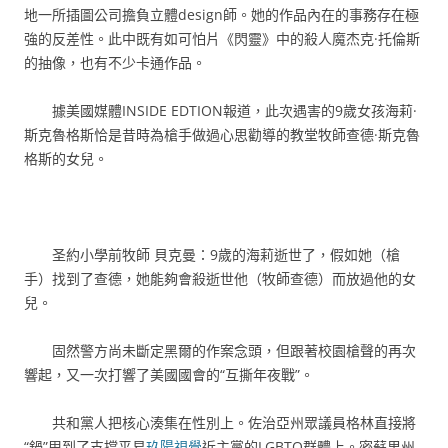
地一所插圖公司擔負立體design師。她的作品內在的事務存在極
強的反差性。此中既有如可怕片《閃靈》中的殺人魔杰克·托倫斯
的抽像，也有不少卡通作品。
據美國媒體INSIDE EDTION報道，此次遇害的9歲女孩海莉·
斯克魯格斯恰是昔時為槍手做過心思勸導的教堂牧師查德·斯克魯
格斯的女兒。
圣約小學前牧師 貝克曼：9歲的海莉逝世了，假如她（槍
手）找到了查德，她能夠會殺逝世他（牧師查德）而放過他的女
兒。
固然警方尚未斷定黑爾的作案念頭，但跟著校園槍聲的再次
響起，又一次打響了美國國會的“互撕年夜戰”。
共和黨人把核心湊集在性別上。佐治亞州眾議員格林直接將
“鍋”甩到了支撐平易
玖陽視覺
近主黨的LGBTQ群體上。密蘇里州