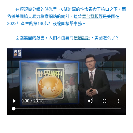
在短短幾分鐘的時光里，6條無辜的性命喪命于槍口之下。而
依據美國槍支暴力檔案網站的統計，這曾
舞台背板
經是美國在
2023年產生的第130起年夜範圍槍擊事務。
面臨無盡的殺害，人們不由要問
展場設計
，美國怎么了？