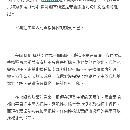
共和黨參議員喬希·霍利則宣稱這是守舊派遭到跨性別組織的進
犯。
平易近主黨人則直指掉控的槍支自己。
美國總統 拜登：作為一個國度，我這不是在夸張，我們欠這
些槍擊事務受益家庭的不只僅是祈禱。我們欠他們舉動，我們必
需做更多，來禁止這種槍支暴力扯破社區、扯破這個國度的魂
靈。為什么立法無法成真，我還要沒完沒了地說呢？由於我想讓
你們了解，是誰沒有舉動，是誰作壁上觀。
在《紐約時報》看來，即便在拜登任期的頭兩年，國會兩院
都由平易近主黨人把持，進犯性步槍禁令也沒能取得經由過程，
而現在眾議院被共和黨把控，任何控槍法案經由過程的幾率可以
說都非常迷茫。