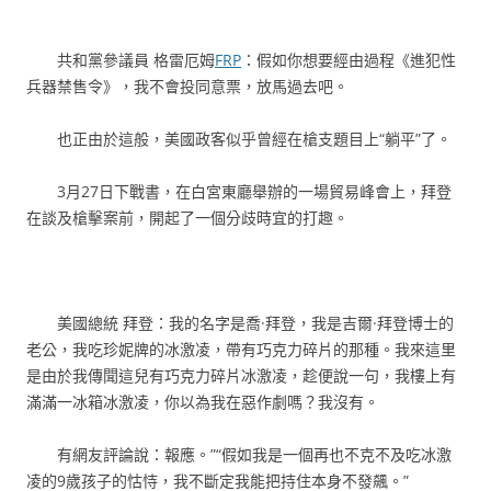
共和黨參議員 格雷厄姆
FRP
：假如你想要經由過程《進犯性
兵器禁售令》，我不會投同意票，放馬過去吧。
也正由於這般，美國政客似乎曾經在槍支題目上“躺平”了。
3月27日下戰書，在白宮東廳舉辦的一場貿易峰會上，拜登
在談及槍擊案前，開起了一個分歧時宜的打趣。
美國總統 拜登：我的名字是喬·拜登，我是吉爾·拜登博士的
老公，我吃珍妮牌的冰激凌，帶有巧克力碎片的那種。我來這里
是由於我傳聞這兒有巧克力碎片冰激凌，趁便說一句，我樓上有
滿滿一冰箱冰激凌，你以為我在惡作劇嗎？我沒有。
有網友評論說：報應。”“假如我是一個再也不克不及吃冰激
凌的9歲孩子的怙恃，我不斷定我能把持住本身不發飆。”