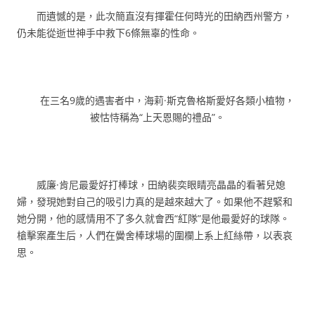
而遺憾的是，此次簡直沒有揮霍任何時光的田納西州警方，
仍未能從逝世神手中救下6條無辜的性命。
在三名9歲的遇害者中，海莉·斯克魯格斯愛好各類小植物，
被怙恃稱為“上天恩賜的禮品”。
威廉·肯尼最愛好打棒球，田納裴奕眼睛亮晶晶的看著兒媳
婦，發現她對自己的吸引力真的是越來越大了。如果他不趕緊和
她分開，他的感情用不了多久就會西“紅隊”是他最愛好的球隊。
槍擊案產生后，人們在黌舍棒球場的圍欄上系上紅絲帶，以表哀
思。