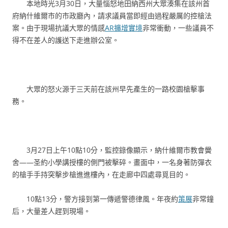
本地時光3月30日，大量惱怒地田納西州大眾湊集在該州首
府納什維爾市的市政廳內，請求議員當即經由過程嚴厲的控槍法
案。由于現場抗議大眾的情感
AR擴增實境
非常衝動，一些議員不
得不在差人的護送下走進辦公室。
大眾的怒火源于三天前在該州早先產生的一路校園槍擊事
務。
3月27日上午10點10分，監控錄像顯示，納什維爾市教會黌
舍——圣約小學講授樓的側門被擊碎。畫面中，一名身著防彈衣
的槍手手持突擊步槍進進樓內，在走廊中四處尋覓目的。
10點13分，警方接到第一傳遞警德律風。年夜約
策展
非常鐘
后，大量差人趕到現場。