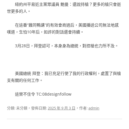
紐約州平易近主黨眾議員 鮑曼：還說持槍？更多的槍只會逝
世更多的人。
在這番“雞同鴨講”的有效會商過后，美國播送公司無法地感
嘆道，生怕10年后，如許的對話還會持續。
3月28日，拜登認可，本身身為總統，對控槍也力所不及。
美國總統 拜登：我已充足行使了我的行政權利，處置了與槍
支有關的任何工作。
這禁不住令 TC:08designfollow
分類: 未分類，發佈日期:
2025 年 9 月 3 日
，作者:
admin