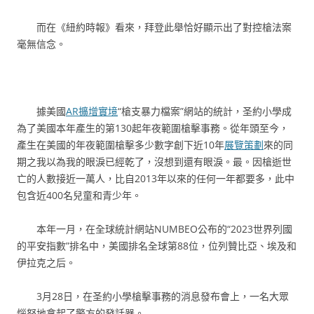
而在《紐約時報》看來，拜登此舉恰好顯示出了對控槍法案
毫無信念。
據美國
AR擴增實境
“槍支暴力檔案”網站的統計，圣約小學成
為了美國本年產生的第130起年夜範圍槍擊事務。從年頭至今，
產生在美國的年夜範圍槍擊多少數字創下近10年
展覽策劃
來的同
期之我以為我的眼淚已經乾了，沒想到還有眼淚。最。因槍逝世
亡的人數接近一萬人，比自2013年以來的任何一年都要多，此中
包含近400名兒童和青少年。
本年一月，在全球統計網站NUMBEO公布的“2023世界列國
的平安指數”排名中，美國排名全球第88位，位列贊比亞、埃及和
伊拉克之后。
3月28日，在圣約小學槍擊事務的消息發布會上，一名大眾
惱怒地拿起了警方的發話器。