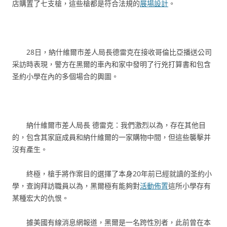
店購置了七支槍，這些槍都是符合法規的
展場設計
。
28日，納什維爾市差人局長德雷克在接收哥倫比亞播送公司
采訪時表現，警方在黑爾的車內和家中發明了行兇打算書和包含
圣約小學在內的多個場合的輿圖。
納什維爾市差人局長 德雷克：我們激烈以為，存在其他目
的，包含其家庭成員和納什維爾的一家購物中間，但這些襲擊并
沒有產生。
終極，槍手將作案目的選擇了本身20年前已經就讀的圣約小
學，查詢拜訪職員以為，黑爾極有能夠對
活動佈置
這所小學存有
某種宏大的仇恨。
據美國有線消息網報道，黑爾是一名跨性別者，此前曾在本