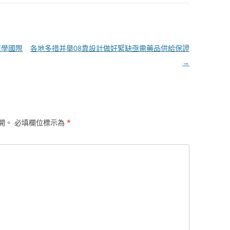
夜學國際
各地多措并舉08靠設計做好緊缺亟需藥品供給保證
→
開。
必填欄位標示為
*