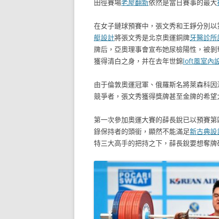
田徑賽場
老屋翻新
依然是當日賽事的最大
在女子鏈球預賽中，張文秀和王錚分別以
艇設計
將張文秀是北京奧運銅牌
牙醫診所
牌后，亞奧理事會宣布她尿檢陽性，被剝奪
獲得清白之身，并在去年世錦
loft風室內
由于倫敦奧運冠軍、俄羅斯名將萊森科因
競爭者，張文秀獲得獎牌甚至金牌的希望
第一次參加奧運大賽的薛長銳已以預賽第
錄保持者的頭銜，顯然不能滿足
新古典設
特三大高手的把持之下，薛長銳要想奪牌