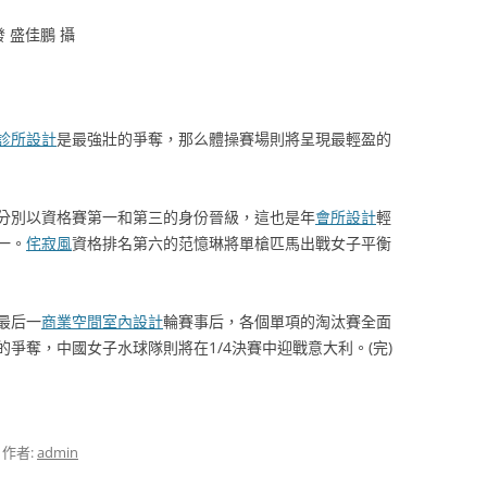
 盛佳鵬 攝
診所設計
是最強壯的爭奪，那么體操賽場則將呈現最輕盈的
分別以資格賽第一和第三的身份晉級，這也是年
會所設計
輕
一。
侘寂風
資格排名第六的范憶琳將單槍匹馬出戰女子平衡
最后一
商業空間室內設計
輪賽事后，各個單項的淘汰賽全面
爭奪，中國女子水球隊則將在1/4決賽中迎戰意大利。(完)
，作者:
admin