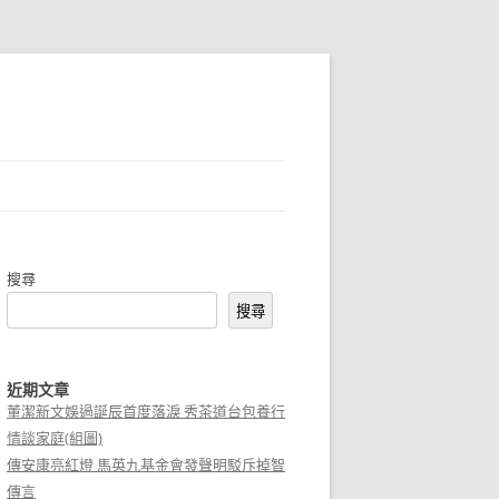
搜尋
搜尋
近期文章
董潔新文娛過誕辰首度落淚 秀茶道台包養行
情談家庭(組圖)
傳安康亮紅燈 馬英九基金會發聲明駁斥掉智
傳言