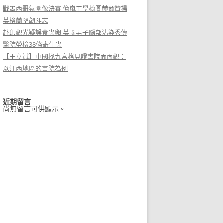
戰墨西哥氛圍像決賽 億嵐工學椅圖赫爾贊揚
英格蘭堅韌斗志
赴印觀光疑誤食蟲卵 英國男子腦部沾染秀傳
醫院勞檢38條寄生蟲
【王立斌】中國找九宮格見證書院面面觀：
以江西地區的書院為例
近期留言
尚無留言可供顯示。