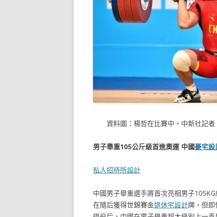
資料圖：楊哲在比賽中。中新社記者 
男子舉重105公斤級首進奧運 中國
豪宅設
私人招待所設計
中國男子舉重選手將首次亮相男子105K
在隨后獲得世錦賽金
退休宅設計
牌，但即
退役后，中國在男子舉重超大級別上一直后