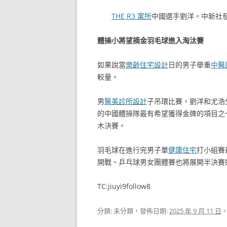
THE R3 寓所
中國選手劉洋。中新社發
體操小將望摘金羽毛球進入淘汰賽
如果說當
樂齡住宅設計
日的男子舉重
中醫
較量。
男
醫美診所設計
子吊環比賽，劉洋和尤浩
的中國體操隊最有希望獲得金牌的項目之
木決賽。
羽毛球在進行完男子單
健康住宅
打小組賽
開戰。乒乓球男女團體賽也將展開半決賽的
TC:jiuyi9follow8
分類: 未分類，發佈日期:
2025 年 9 月 11 日