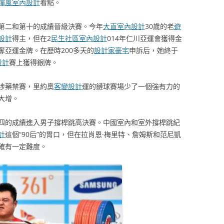
禪風室內設計
看點。
第二和第十的成績晉級決賽。今年
大直室內設計
30歲的老
遊
設計
得主，但在2
民生社區室內設計
014年仁川亞運會獲得金
亞運金牌。在歷時200多天的
設計家豪宅
申訴后，她終于
設計
賽上獲得銀牌。
涉藥禁賽，里約奧
客變設計
運的鏈球賽場少了一個強有力的
大增。
四的成績進入男子撐桿跳高決賽。中國室內和室外撐桿跳紀
計
這個“90后”的胃口，但在拉肖恩·梅里特、詹姆斯和范尼凱
確有一定難度。