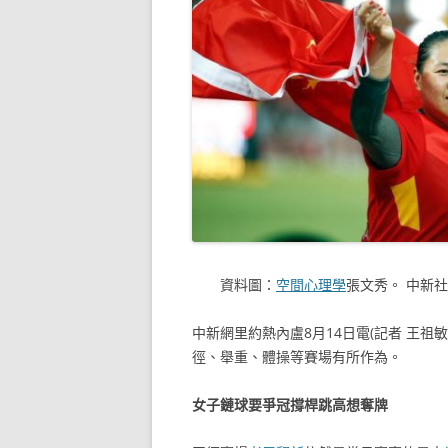
資料圖：
空間心理學
張文秀。 中新社
中新網里約熱內盧8月14日電(記者 王祖
徑、舉重、體操等賽場有所作為。
女子鏈球要爭冠撐桿跳高想奪牌