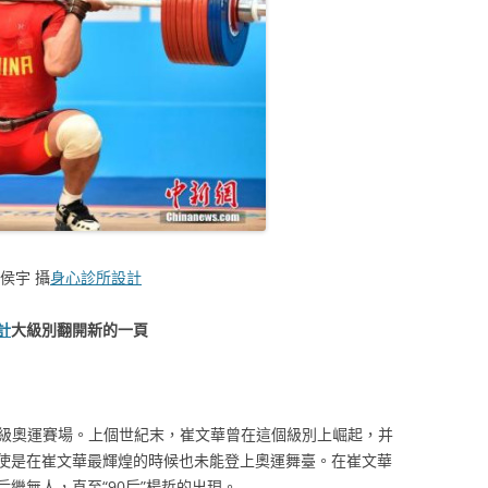
侯宇 攝
身心診所設計
計
大級別翻開新的一頁
G級奧運賽場。上個世紀末，崔文華曾在這個級別上崛起，并
使是在崔文華最輝煌的時候也未能登上奧運舞臺。在崔文華
繼無人，直至“90后”楊哲的出現。