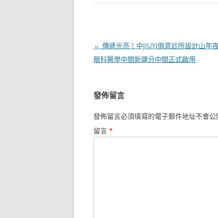
文
←
傳遞光亮！中JIUYI俱意診所設計山年
章
眼科醫學中間新疆分中間正式啟用
導
覽
發佈留言
發佈留言必須填寫的電子郵件地址不會公
留言
*