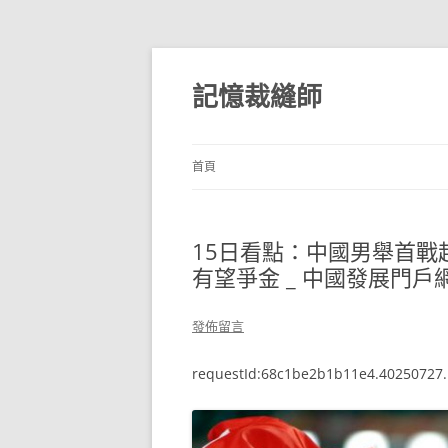
跳
至
主
記憶裁縫師
要
內
容
首頁
15日看點：中國男舉首戰超
有望爭金 _ 中國發展門
發佈留言
requestId:68c1be2b1b11e4.40250727.