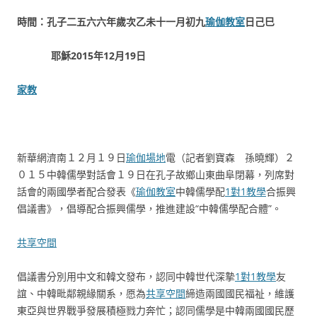
時間：孔子二五六六年歲次乙未十一月初九
瑜伽教室
日己巳
耶穌2015年12月19日
家教
新華網濟南１２月１９日
瑜伽場地
電（記者劉寶森 孫曉輝）２
０１５中韓儒學對話會１９日在孔子故鄉山東曲阜閉幕，列席對
話會的兩國學者配合發表《
瑜伽教室
中韓儒學配
1對1教學
合振興
倡議書》，倡導配合振興儒學，推進建設“中韓儒學配合體”。
共享空間
倡議書分別用中文和韓文發布，認同中韓世代深摯
1對1教學
友
誼、中韓毗鄰親緣關系，愿為
共享空間
締造兩國國民福祉，維護
東亞與世界戰爭發展積極戮力奔忙；認同儒學是中韓兩國國民歷