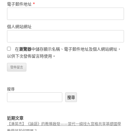
電子郵件地址
*
個人網站網址
在
瀏覽器
中儲存顯示名稱、電子郵件地址及個人網站網址，
以供下次發佈留言時使用。
搜尋
搜尋
近期文章
【潘英杰】《論語》的教導啟發——當代一線找九宮格共享基礎國學
教學該若何開展？