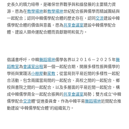
史長久的精力紐帶，是確保世界戰爭與和諧發展的主要精力資
源，愿為在
教學場地
新
教學場地
世紀配合振興儒學而精誠團結與
一起配合；認同中韓儒學配合體的歷史存在，認同
交流
建設中韓
儒學配合體的價值與意義，愿為
共享會議室
建設中韓儒學配合
體、建設人類命運配合體而貢獻聰明和氣力。
倡議書呼吁，中韓
舞蹈場地
儒學各界以２０１６－２０２５年
舞
蹈教室
為
會議室出租
第一個一起配合期，開展多樣性振興儒學的
學術與實踐活
小樹屋
動
家教
；從當局到平易近間的多樣性一起配
合活動，包含兩國當局間的一起配合、高校之間的一起配合、鄉
校與書院之間的一起配合，以及多層面的平易近間一起配合，構
成中韓儒學周全一起配合振興的
共享會議室
局勢；雙方成立“中韓
儒學配合
交流
體”促進委員會，作為中韓平易
舞蹈場地
近間配合推
動建設“中韓儒學配合體”的組織氣力。