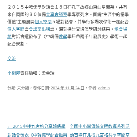
２０１５中韓儒學對話會１８日在孔子故鄉山東曲阜開幕，共有
來自兩國的８０位儒
共享會議室
學專家列席。圍繞“生涯中的儒學
價值”主題展開
個人空間
５場對話會，并舉行多場次學術一起配合
個人空間
會
會議室出租
談，深刻探討交通儒學研討結果。
聚會場
地
對話會還發布了《中韓儒
教學
學紐帶兩千年發展史》學術一起
配合規劃。
交流
小樹屋
責任編輯：梁金瑞
分類: 未分類，發佈日期:
2024 年 11 月 24 日
，作者:
admin
文
←
2015中找九宮格分享韓儒學
全國中小學傳統文明教導系列活
章
對話會發表《中韓儒學配合振興
動首場在北找九宮格共享空間京