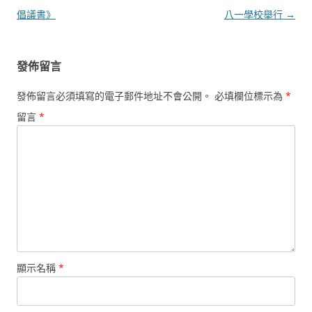
導
倡議書》
八一學校舉行
→
覽
發佈留言
發佈留言必須填寫的電子郵件地址不會公開。
必填欄位標示為
*
留言
*
顯示名稱
*