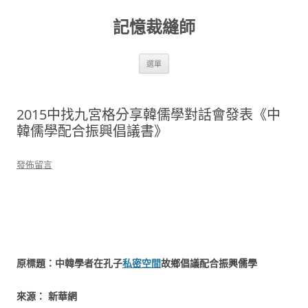
跳
至
記憶裁縫師
主
要
內
容
選單
2015中找九宮格分享韓儒學對話會發表《中
韓儒學配合振興倡議書》
發佈留言
原標題：中韓學者在孔子
私密空間
故鄉倡議配合振興儒學
來源： 新華網