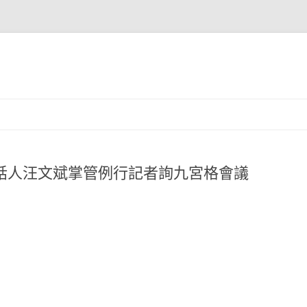
部講話人汪文斌掌管例行記者詢九宮格會議