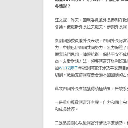
多情形？
汪文斌：昨天，國務委員兼外長秦剛在撒
會議。俄羅斯外長拉夫羅夫、伊朗外長阿
秦剛國務委員兼外長表現，四國外長阿富
力，中俄巴伊四國共同努力，無力保證了
摒棄暗鬥思想、陣營抗衡，保持平安不成
商、友愛對話方法，領導阿富汗塔利班溫
加
WUTZ屋子
年夜對阿富汗涉恐平安題目
切割。激勵支撐阿塔走合適本國國情的古
此次四國外長會議獲得積極結果，告竣系
一是重申尊敬阿富汗主權、自力和國土完
和成長途徑。
二是追蹤關心以後阿富汗涉恐平安情勢，