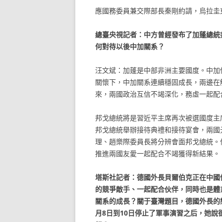
應國務委員兼交際部長秦剛約請，烏拉圭東
總臺央視記者：中方曾經發布了加蓬總統
何對待以後中加關系？
汪文斌：加蓬是中部非洲主要國度。中加
關懷下，中加關系連續穩固成長，兩邊在
來，兩國政治互信不竭深化，務虛一起配
邦戈總統將是習近平主席再次被選國度主
邦戈總統舉辦接待典禮和接待宴會，兩國
理、趙樂際委員長將分辨會面邦戈總統。
推進兩國友愛一起配合不竭獲得新結果。
塔斯社記者：德國外長貝爾伯克正在中國
的競爭敵手、一起配合伙伴，同時也是體
關系的成長？關于臺灣題目，德國外長的
月8日到10日停止了軍事演習之后，她