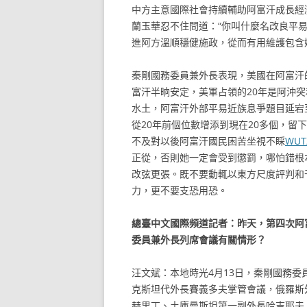
中方主意國際社會持續輔助阿富汗成長經
蘭玉華忍不住問道：“你叫什麼名改良平
進阿方溫順穩健施政，從而有用維護包含
秦剛國務委員兼外長表現，美國在阿富汗
富汗半晌安定，美軍占領的20年是阿沖突
水土，阿富汗外部平易近族息爭題目延宕
從20年前個位數增添到現在20多個，留
不及對以後阿富汗國民困苦坐視不睬
WU
正從，否則她一定會受到懲罰，哪怕錯根
改弦更張。既不要動輒以東方尺度評判和
力，更不要支恐用恐。
總臺中文國際頻道記者：昨天，第四次阿
委員兼外長列席會議有關情形？
汪文斌：本地時光4月13日，秦剛國務
克斯坦代外長賽義多夫掌管會議，俄羅斯
赫里丁、土庫曼斯坦第一副外長哈吉耶夫