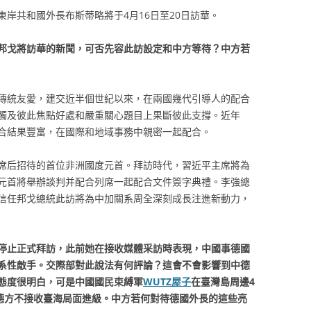
岸共和國外長布斯蒂略將于4月16日至20日訪華。
邦戈將訪華的新聞，可否先容此訪設定和中方等待？中方若
傳統友愛，建交近半個世紀以來，在兩國幾代引導人的配合
觸及彼此焦點好處和嚴重關心題目上果斷彼此支撐。近年
合結果豐富，在國際和地域事務中親密一起配合。
席后招待的首位非洲國度元首。拜訪時代，習近平主席將為
元首將舉辦談判并配合列席一起配合文件簽字典禮。李強總
信任邦戈總統此訪將為中加關系周全深刻成長注進新動力，
停止正式拜訪，此前她在接收媒體采訪時表現，中國事德國
系性敵手。交際部對此說法有何評論？這會不會影響到中德
態度很明白，可是中國國民束縛軍
WUTZ屋子
在臺灣島周邊4
說德方不接收臺海局面進級。中方若何對待德國外長的這些亮