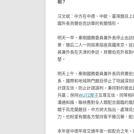
相？
汪文斌：中方在中德、中歐、臺灣題目上
國外長貝爾伯克訪華的有關情形。
明天一早，秦剛國務委員兼外長停止出訪
業，隨后二人一同搭乘搭座高鐵來京。這
員兼外長在天津的參訪，貝爾伯克外長對
楚。
明天上午，秦剛國務委員兼外長同貝爾伯
系、國際和地域熱門題目停止了坦誠深刻
計謀互信，防止計謀誤判，秉持對的彼此
共贏；保持
WUTZ屋子
互尊互信、同等相
溝通和諧，聯袂應對全人類配合面臨的風
關于烏克蘭題目，中方誇大指出，處理烏
力，也盼望有關各方堅持客不雅沉著，配
本年是中德年夜交通年夜一起配合之年。