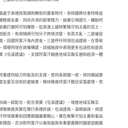
面處于表裡政策調劑轉型的要害時代，亟待國際社會特殊是
顯睦鄰友愛、同舟共濟的鄰里精力，施展引領感化，輔助阿
是嚴打踞阿可怕權勢，從泉源上鏟除繁殖可怕主義的泥土，
起配合，有用隔絕可怕分子跨境流竄、坐高文亂。二是催促
裁，回還阿富汗海內資金。三是呼吁阿塔包涵建政，在尊敬
，領導阿塔在政權構建、詳細施政中表現更多包涵性和提高
實《屯溪建議》，支撐阿富汗融進地域互聯互通和經濟一體
阿重建供給力所能及的支撐，愿同各鄰國一道，保持親誠惠
度友愛互信和好處融會，聯袂推進阿富汗題目妥當處理，努
和諧一起配合，配合落實《屯溪建議》，增進地域互聯互
領導推進其實在實行表裡許諾，包涵建政、溫順施政，保證
吁阿塔器重和回應鄰國嚴重關心，實在衝擊可怕主義和毒品
安穩固，否決對阿富汗以後局面負有重要義務的國度迴避義