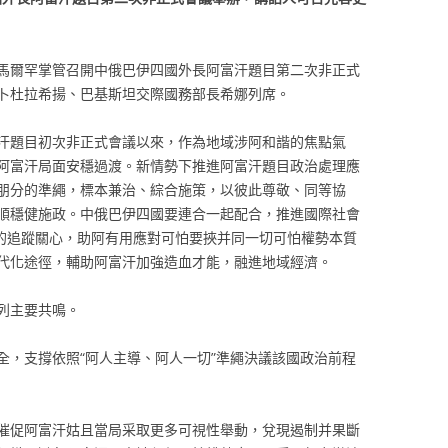
馬爾罕掌管召開中俄巴伊四國外長阿富汗題目第二次非正式
卜杜拉希揚、巴基斯坦交際國務部長希娜列席。
汗題目初次非正式會議以來，作為地域涉阿和諧的焦點氣
阿富汗局面安穩過渡。新情勢下推進阿富汗題目政治處理應
朋分的準繩，標本兼治、綜合施策，以彼此尊敬、同等協
順穩健施政。中俄巴伊四國要連合一起配合，推進國際社會
的追蹤關心，助阿有用應對可怕要挾并同一切可怕權勢本質
代化途徑，輔助阿富汗加強造血才能，融進地域經濟。
列主要共鳴。
全，支撐依照“阿人主導、阿人一切”準繩決議該國政治前程
催促阿富汗姑且當局采取更多可視性舉動，兌現遏制并果斷