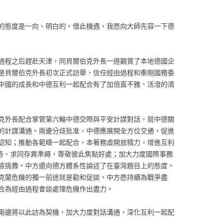
的態度是一向、明白的。借此機遇，我愿向大師先容一下德
過程之后趕赴天津，同貝爾伯克外長一道觀賞了本地德國企
是貝爾伯克外長初次正式訪華，信任經由過程和秦剛國務委
中國的成長和中德互利一起配合有了加倍直不雅、活潑的清
克外長配合掌管第六輪中德交際與平安計謀對話，就中德關
的計謀溝通。兩邊分歧批准，中德應展開全方位交通，促進
認知；推動各範疇一起配合，本著務虛開放精力，增進互利
待、求同存異準繩，尊敬彼此焦點好處；加大力度國際事務
險挑釁。中方還向德方體系性論述了在臺灣題目上的態度。
克蘭危機的獨一前途就是勸和促談，中方愿持續為戰爭盡
合為經由過程會談處理危機作出盡力。
兩邊將以此訪為契機，加大力度對話溝通，深化互利一起配