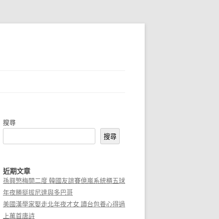
搜尋
搜尋
近期文章
孫興慜梅開二度 韓國友誼賽億嵐系統櫃五球
年夜勝挺拔尼達與多巴哥
美國漢學家娶走北年夜才女 讀台包養心得過
上萬首唐詩