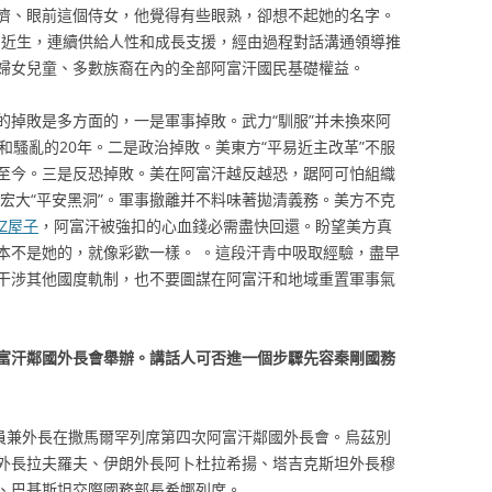
濟、眼前這個侍女，他覺得有些眼熟，卻想不起她的名字。
易近生，連續供給人性和成長支援，經由過程對話溝通領導推
婦女兒童、多數族裔在內的全部阿富汗國民基礎權益。
的掉敗是多方面的，一是軍事掉敗。武力“馴服”并未換來阿
和騷亂的20年。二是政治掉敗。美東方“平易近主改革”不服
至今。三是反恐掉敗。美在阿富汗越反越恐，踞阿可怕組織
下宏大“平安黑洞”。軍事撤離并不料味著拋清義務。美方不克
TZ屋子
，阿富汗被強扣的心血錢必需盡快回還。盼望美方真
本不是她的，就像彩歡一樣。 。這段汗青中吸取經驗，盡早
干涉其他國度軌制，也不要圖謀在阿富汗和地域重置軍事氣
富汗鄰國外長會舉辦。講話人可否進一個步驟先容秦剛國務
委員兼外長在撒馬爾罕列席第四次阿富汗鄰國外長會。烏茲別
外長拉夫羅夫、伊朗外長阿卜杜拉希揚、塔吉克斯坦外長穆
、巴基斯坦交際國務部長希娜列席。