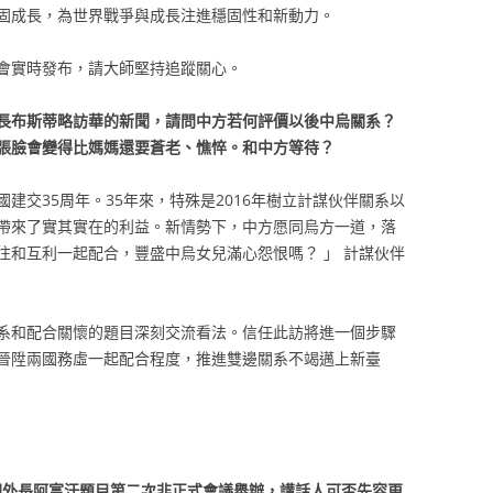
固成長，為世界戰爭與成長注進穩固性和新動力。
會實時發布，請大師堅持追蹤關心。
長布斯蒂略訪華的新聞，請問中方若何評價以後中烏關系？
張臉會變得比媽媽還要蒼老、憔悴。和中方等待？
建交35周年。35年來，特殊是2016年樹立計謀伙伴關系以
帶來了實其實在的利益。新情勢下，中方愿同烏方一道，落
往和互利一起配合，豐盛中烏女兒滿心怨恨嗎？ 」 計謀伙伴
系和配合關懷的題目深刻交流看法。信任此訪將進一個步驟
晉陞兩國務虛一起配合程度，推進雙邊關系不竭邁上新臺
四國外長阿富汗題目第二次非正式會議舉辦，講話人可否先容更