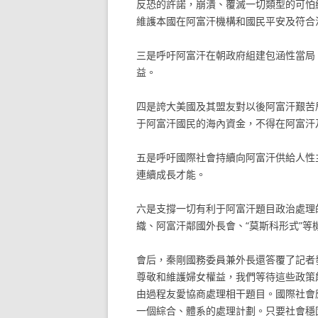
反恐的許諾，崩潰、覆滅一切類型的可怕
維護本國在阿富汗機構和國民平安及符合
三是呼吁阿富汗在朝政府組建包涵性當局
益。
四是誇大美國及其盟友對以後阿富汗艱苦
于阿富汗國民的海內資金，不得在阿富汗
五是呼吁國際社會持續向阿富汗供給人性
連續成長才能。
六是支撐一切有利于阿富汗題目政治處理
織、阿富汗鄰國外長會、“莫斯科形式”等
會后，秦剛國務委員兼外長還答覆了記者
尊敬和維護婦女權益，我們等待這些政策
由過程友愛協商處理相干題目。國際社會
一個綜合、體系的處理計劃。只要社會穩