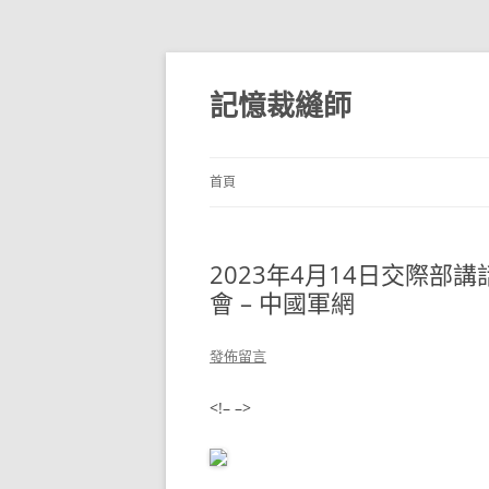
跳
至
主
記憶裁縫師
要
內
容
首頁
2023年4月14日交際
會 – 中國軍網
發佈留言
<!– –>