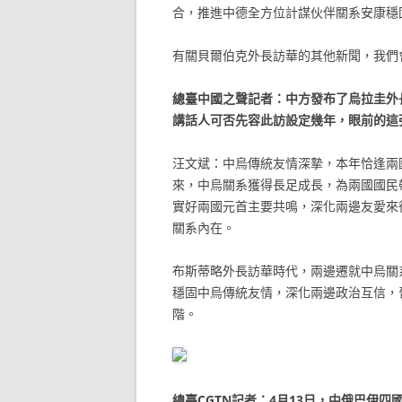
合，推進中德全方位計謀伙伴關系安康穩
有關貝爾伯克外長訪華的其他新聞，我們
總臺中國之聲記者：中方發布了烏拉圭外
講話人可否先容此訪設定幾年，眼前的這
汪文斌：中烏傳統友情深摯，本年恰逢兩國
來，中烏關系獲得長足成長，為兩國國民
實好兩國元首主要共鳴，深化兩邊友愛來
關系內在。
布斯蒂略外長訪華時代，兩邊遷就中烏關
穩固中烏傳統友情，深化兩邊政治互信，
階。
總臺CGTN記者：4月13日，中俄巴伊