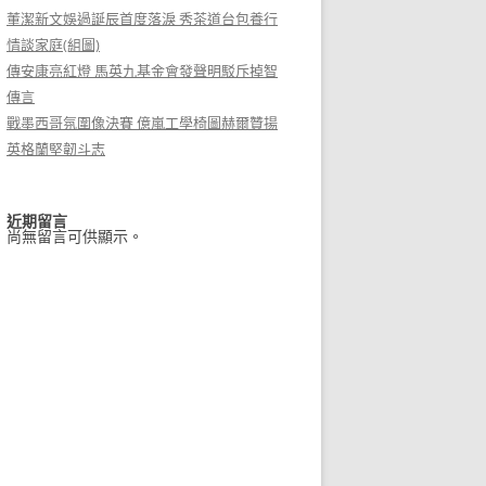
董潔新文娛過誕辰首度落淚 秀茶道台包養行
情談家庭(組圖)
傳安康亮紅燈 馬英九基金會發聲明駁斥掉智
傳言
戰墨西哥氛圍像決賽 億嵐工學椅圖赫爾贊揚
英格蘭堅韌斗志
近期留言
尚無留言可供顯示。