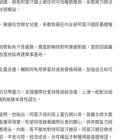
組織，避免阿富汗國土被任何可怕權勢應用，采取無力辦法
法規權益。
，維護包含婦女兒童、多數族裔在內全部阿富汗國民基礎權
局勢負有汗青義務，應當即解除對阿單邊制裁，當即回還屬
及當地區再建軍事基地。
主義支援，輔助阿有用禁毒并成長替換蒔植，加強自立和可
的交際盡力，支撐國際社會特殊是結合國、上海一起配合組
機制施展本質性感化。
發問。他指出，阿富汗塔利班上臺在朝以來，曾屢次誇大要
能獲得落實，盼望阿塔器重國際社會的關心，與有關各方經
應周全、均衡、客不雅地對待阿富汗題目。阿富汗題目需求
固、平安可控、經濟成長，女性權益才幹獲得最基礎保證。