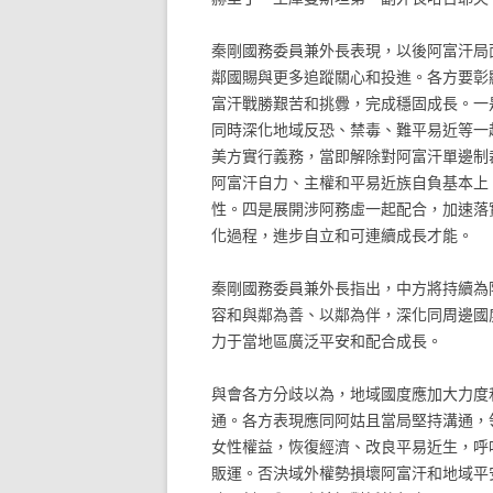
秦剛國務委員兼外長表現，以後阿富汗局
鄰國賜與更多追蹤關心和投進。各方要彰
富汗戰勝艱苦和挑釁，完成穩固成長。一
同時深化地域反恐、禁毒、難平易近等一
美方實行義務，當即解除對阿富汗單邊制
阿富汗自力、主權和平易近族自負基本上
性。四是展開涉阿務虛一起配合，加速落
化過程，進步自立和可連續成長才能。
秦剛國務委員兼外長指出，中方將持續為
容和與鄰為善、以鄰為伴，深化同周邊國
力于當地區廣泛平安和配合成長。
與會各方分歧以為，地域國度應加大力度
通。各方表現應同阿姑且當局堅持溝通，
女性權益，恢復經濟、改良平易近生，呼
販運。否決域外權勢損壞阿富汗和地域平