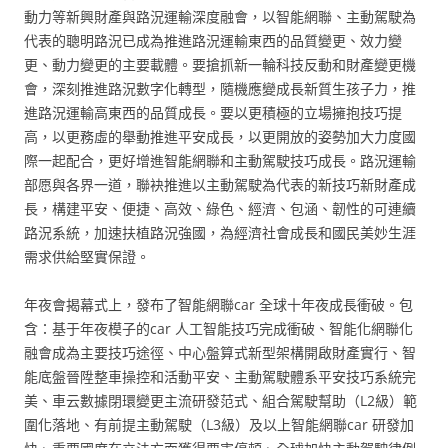
動力等新興財產與路況運輸深度融會，以智能網聯、主動駕駛為
代表的聰明路況已成為推進路況運輸東西的品質變更、效力變
更、動力變更的主要載體。要搶抓新一輪科技反動和財產變更機
會，深刻推進路況數字化轉型，隨機應變成長新質生孩子力，推
進路況運輸高東西的品質成長。要以更積極的立場擁抱技巧提
高，以更務虛的舉動推進平安成長，以更開放的姿勢加大力度國
際一起配合，更好增進智能網聯和主動駕駛技巧成長。路況運輸
部愿與各界一道，聯袂推進以主動駕駛為代表的新技巧新財產成
長，構建平安、便捷、高效、綠色、經濟、包涵、韌性的可連續
路況系統，加速扶植路況強國，為經濟社會成長和國民美妙生涯
需求供給堅實保證。
年夜會揭幕式上，發布了智能網聯car 全球十年夜成長衝破。包
含：基于年夜模子的car 人工智能技巧完成衝破、智能化網聯化
融會成為主要技巧途徑、中心盤算式新型架構開啟財產實行、智
能底盤晉陞整車操控和活動平安、主動駕駛體系平安技巧系統完
美、車云數據閉環變更主流研發范式、組合駕駛幫助（L2級）範
圍化落地、有前提主動駕駛（L3級）及以上智能網聯car 研發加