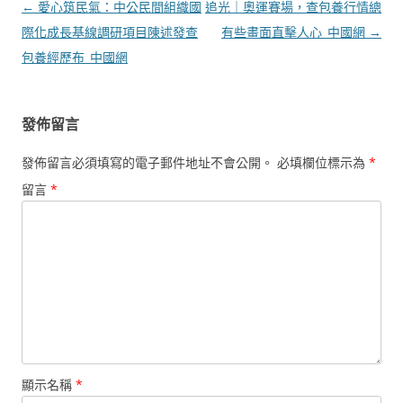
文
←
愛心筑民氣：中公民間組織國
追光｜奧運賽場，查包養行情總
章
際化成長基線調研項目陳述發查
有些畫面直擊人心_中國網
→
導
包養經歷布_中國網
覽
發佈留言
發佈留言必須填寫的電子郵件地址不會公開。
必填欄位標示為
*
留言
*
顯示名稱
*