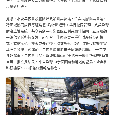
快、重要國度在立法方面獲得要害停頓、全球加快主動駕駛律例
尺度研討等。
據悉，本次年夜會設置國際政策圓桌會議、企業高層圓桌會議、
跨區域協同成長專題論壇3場特點運動，舉行協同管理—完美全球
財產監管系統、共享共創—打造國際互利共贏伴侶圈、立異驅動
—深化全球科技交通一起配合、生態融會—重塑財產成長新格
式、試點示范—摸索成長途徑、穩健護航—筑牢收集和數據平安
基石等多場主題運動。年夜會還將發布全球智能網聯car 十年夜
技巧趨向、年夜會共鳴、智能網聯car “車路云一體化”分歧舉動宣
言等一批立異結果。來自全球10余個國度和地域的當局、企業和
科研機構4000多名代表報名參會。