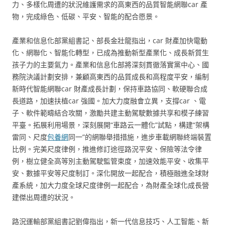
力、多樣化周遭的狀況維護需求的高東西的品質智能網聯car 產
物，完成綠色、低碳、平安、智能的配合愿景。
產業和信息化部黨組書記、部長金壯龍指出，car 財產加快電動
化、網聯化、智能化轉型，已成為推動新型產業化、成長新質生
孩子力的主要氣力。產業和信息化部將深刻貫徹落實黨中心、國
務院決議計劃安排，兼顧高東西的品質成長和高程度平安，編制
新時代智能網聯car 財產成長計劃，保持車路協同、軟硬聯合成
長道路，加速扶植car 強國。加大力度融會立異，支撐car 、電
子、軟件範疇結合攻關，激勵共建主動駕駛數據共享和模子練習
平臺。拓展利用場景，深刻展開“車路云一體化”試點，構建“架構
雷同、尺度
包養網
同一”的網聯舉措措施，進步車載網聯終端裝置
比例。完美尺度律例，推進修訂途徑路況平安、保險等法令律
例，樹立健全高等別主動駕駛監管束度，加速效能平安、收集平
安、數據平安等尺度制訂。深化開放一起配合，積極融進全球財
產系統，加大力度全球尺度律例一起配合，為財產全球化成長營
建傑出周遭的狀況。
路況運輸部黨組書記劉偉指出，新一代信息技巧、人工智能、新