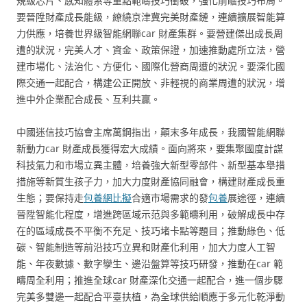
規級芯片、感知體系等重點範疇技巧衝破，強化前瞻技巧布局。
要晉陞財產成長能級，繚繞京津冀完美財產鏈，連續擴展智能算
力供應，培養世界級智能網聯car 財產集群。要營建傑出成長周
遭的狀況，完美人才、資金、政策保證，加速推動處所立法，營
建市場化、法治化、方便化、國際化營商周遭的狀況。要深化國
際交通一起配合，構建公正開放、非輕視的商業周遭的狀況，增
進中外企業配合成長、互利共贏。
中國迷信技巧協會主席萬鋼指出，顛末多年成長，我國智能網聯
新動力car 財產成長獲得宏大成績。面向將來，要集聚國度計謀
科技氣力和市場立異主體，培養強大新型零部件、新型基本舉措
措施等新質生孩子力，加大力度財產協同融會，構建財產成長重
生態；要保持走
包養網比擬
合適市場需求的發
包養
展途徑，連續
晉陞智能化程度，增進跨區域示范與多範疇利用，破解成長中存
在的區域成長不平衡不充足、技巧堵卡點等題目；推動綠色、低
碳、智能制造等前沿技巧立異和財產化利用，加大力度人工智
能、年夜數據、數字孿生、邊沿盤算等技巧研發，推動在car 範
疇周全利用；推進全球car 財產深化交通一起配合，進一個步驟
完美多雙邊一起配合平臺扶植，為全球供給順應于多元化乾淨動