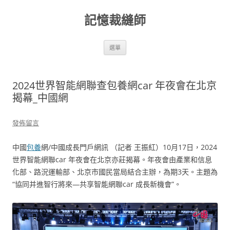
跳
至
記憶裁縫師
主
要
內
容
選單
2024世界智能網聯查包養網car 年夜會在北京
揭幕_中國網
發佈留言
中國
包養
網/中國成長門戶網訊 （記者 王振紅）10月17日，2024
世界智能網聯car 年夜會在北京亦莊揭幕。年夜會由產業和信息
化部、路況運輸部、北京市國民當局結合主辦，為期3天。主題為
“協同并進智行將來—共享智能網聯car 成長新機會”。