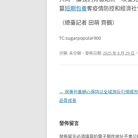
篡
短期包養
奪疫情防控和經濟社
（總臺記者 田萌 齊鶴）
TC:sugarpopular900
分類: 未分類，發佈日期:
2025 年 8 月 29 日
文
←
保專包養網心得持以全域游玩引領城市
章
品質成長
導
覽
發佈留言
發佈留言必須填寫的電子郵件地址不會公