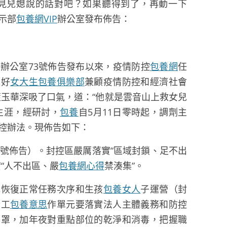
得見兒媳說的話對吧？如果聽得到了，再動一下
示部
包養網VIP
辦公室發布佈告：
辦公室73號佈告發布以來，疫情防控
包養網
任
更好
女大生包養俱樂部
兼顧疫情防控和經濟社會
玉華深吸了口氣，道：“他就是雲音山上救女兒
生涯，經研討，
包養
自5月11日零時起，調劑主
控辦法。現佈告如下：
9號佈告）。封控區嚴厲落實“區域封鎖、足不出
“人不出區、嚴
包養網心得
禁湊集”。
元恢復正常任務次序和生孩
包養女人
子運營（封
企工
包養意思
作單元要落實法人主體義務和防控
口罩，加年夜對重點部位的乾淨和消毒，把握職