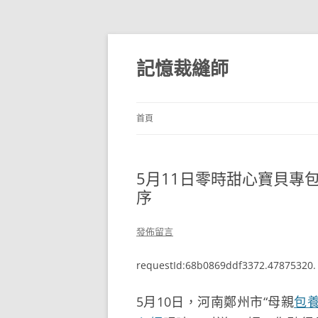
跳
至
主
記憶裁縫師
要
內
容
首頁
5月11日零時甜心寶貝專
序
發佈留言
requestId:68b0869ddf3372.47875320.
5月10日，河南鄭州市“母親
包養