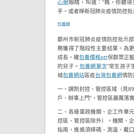
心網
眼睛，叫道：“媽，你聽
手。或者睜新冠肺炎疫情防控批
包養網
鄭州市新冠肺炎疫情防控批示部
務獲得了階段性主要結果。為
成長，確
包養價格ptt
保群眾正藍
的兒子。
包養網單次
”常生孩子
城
包養網站
區疫
台灣包養網
情防
一、調劑封控、管控區域（見8
戶、辦事上門”，管控區嚴厲落實
二、各級黨政機關、企工作單
控區、管控區除外）。機關、
指南，進進須掃碼、測溫、戴