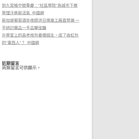
到九宮格空間重慶：“社區學院”為城市下層
管理注進新活氣_中國網
新加坡葡萄酒年夜師洪日億嵐工廠直營瀚 一
手研討藥品一手品鑒佳釀
升學宴上的高考核包養價錢生，成了收紅包
的“東西人”？_中國網
近期留言
尚無留言可供顯示。