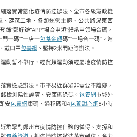
從細落實常態化疫情防控辦法。全市各級黨政機
區、建筑工地、各類運營主體、公共路況東西
登錄“鄭好辦”APP“場合申領”體系申領場合碼，
門一碼”“一店一
包養金額
碼”“一場合一碼”。進
、戴口罩
包養網
、堅持2米間距等辦法。
類運動暫不舉行，經貿類運動須經屬地疫情防控
續落實檢驗辦法。市平易近群眾非需要不離鄭，
核酸檢測陰性證實、安康碼綠碼。
包養網
市域外
，即安
包養網
康碼、過程碼和4
包養甜心網
8小時
易近群眾對鄭州市疫情防控任務的懂得、支撐和
克難
包養管道
，把疫情防控辦法落實到位，奮力