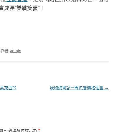
會成長“雙戰雙贏”！
，作者:
admin
高東西的
我和總書記一專包養價格個團
→
開。
必填欄位標示為
*