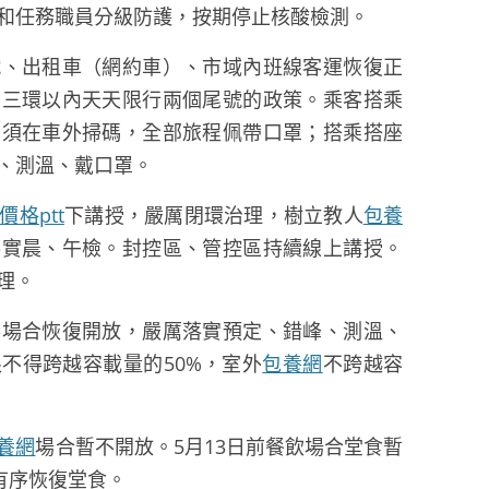
和任務職員分級防護，按期停止核酸檢測。
鐵、出租車（網約車）、市域內班線客運恢復正
日三環以內天天限行兩個尾號的政策。乘客搭乘
，須在車外掃碼，全部旅程佩帶口罩；搭乘搭座
、測溫、戴口罩。
價格ptt
下講授，嚴厲閉環治理，樹立教人
包養
落實晨、午檢。封控區、管控區持續線上講授。
理。
事場合恢復開放，嚴厲落實預定、錯峰、測溫、
不得跨越容載量的50%，室外
包養網
不跨越容
養網
場合暫不開放。5月13日前餐飲場合堂食暫
，有序恢復堂食。