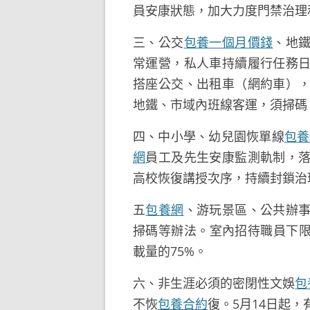
員安康狀態，加大力度門禁治理
三、公交
包養一個月價錢
、地
常運營，私人車持續履行任務
搭座公交、出租車（網約車）
地鐵、市域內班線客運，須掃碼
四、中小學、幼兒園恢單線
包養
網
員工及先生安康監測軌制，
高校恢復講授次序，持續封鎖治
五
包養網
、游玩景區、公共辦
掃碼等辦法。室內招待職員下限
載量的75%。
六、非生涯必須的密閉性文娛
包
不恢
包養合約
復。5月14日起