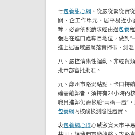
七
包養甜心網
、從嚴從緊從實
關、企工作單元、居平易近小
等，必需依照請求經由過
包養
程
張貼在進口處奪目地位，做到“一
進上述區域嚴厲落實掃碼、測溫
八、嚴控湊集性運動。非經貿
批示部審批批准。
九、鄭州市路況站點、卡口持
確需離鄭者，須持有24小時內
職員進鄭仍需檢驗“兩碼一證”
包養網
內核酸檢測陰性證實。
衷
包養網心得
心感激寬大市平
共同，讓我們貫徹始終、攻堅