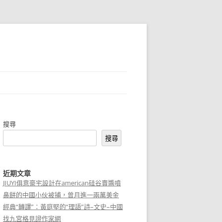
搜尋
搜尋
近期文章
JIUYI俱意豪宅設計在american硅谷賣醬噴
鼻餅的中國小伙被捕，曾月進一兩萬美金
經典“轉譯”：黃庭堅的“理語”詩–文史–中國
找九宮格見證作家網