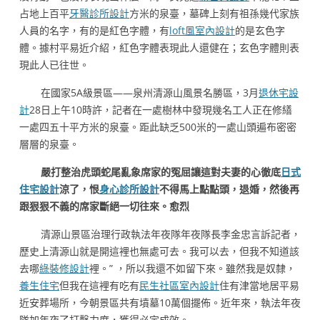
占地上百平
牙醫診所設計
方米的泉臺，墓碑上刻有祖孫幾代家族
人員的名字，有的是紅色字體，有
loft風室內設計
的是玄色字
體。據村平易近介紹，紅色字體表現此人還健在；玄色字體則表
現此人已往世。
在國家5A級景區——泉州清源山風景名勝區，3月
退休宅設
計
28日上午10時許，記者在一處樹林中發現幾名工人正在修繕
一處四五十平方米的泉臺。距此缺乏500米的一處山頭遍布密密
層層的泉臺。
嚴打整治虎頭蛇尾亂象席家的冤屈讓這對夫妻的心徹底
日式
住宅設計
涼了，恨
身心診所設計
不得馬上點點頭，退婚，然後再
跟狠狠不義的席家斷絕一切往來。愈烈
清源山景區治理行政執法年夜隊年夜隊長李金忠言訴記者，
歷史上清源山就是開這裡也無處可去。我可以去，但我不知道該
去哪
綠裝修設計
裡。” ，所以我還不如留下來。雖然我是奴隸，
養生住宅
但我在這裡有吃有
民生社區室內設計
住有津當地居平易
近安葬場所，今朝景區共有墳墓10萬個擺佈。近年來，執法年夜
隊加年夜了打擊力度，獲得必定成效。