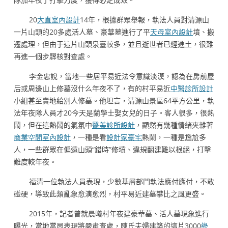
20
大直室內設計
14年，根據群眾舉報，執法人員對清源山
一片山頭的20多處活人墓、豪華墓進行了平
天母室內設計
墳、搬
遷處理，但由于這片山頭泉臺較多，並且逝世者已經進土，很難
再進一個步驟核對查處。
李金忠說，當地一些居平易近法令意識淡漠，認為在房前屋
后或周邊山上修墓沒什么年夜不了，有的村平易近
中醫診所設計
小組甚至賣地給別人修墓。他坦言，清源山景區64平方公里，執
法年夜隊人員才20今天是蘭學士娶女兒的日子。客人很多，很熱
鬧，但在這熱鬧的氣氛中
醫美診所設計
，顯然有幾種情緒夾雜著
商業空間室內設計
，一種是看
設計家豪宅
熱鬧，一種是尷尬多
人，一些群眾在偏遠山頭“錯時”修墳、違規翻建難以根絕，打擊
難度較年夜。
福清一位執法人員表現，少數基層部門執法應付應付，不敢
碰硬，導致此類亂象愈演愈烈，村平易近建墓攀比之風更盛。
2015年，記者曾就晨曦村年夜建豪華墓、活人墓現象進行
曝光，當地當局表現將嚴肅查處，陳氏夫婦建築的這片3000
綠