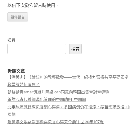
以供下次發佈留言時使用。
搜尋
搜尋
近期文章
【潘英杰】《論語》的教導啟發——當代一線找九宮格共享基礎國學
教學該若何開展？
朝鮮譴責amer億嵐升降桌ican同意向韓國出售空對空導彈
荒甜心查包養網漠化管理的中國聰明_中國網
北半球流感肆查包養網心得虐，多國病例仍在增添，疫苗需求激增_中
國網
噴鼻港文娛富翁邵逸喜包養心得夫今晨往世 享年107歲