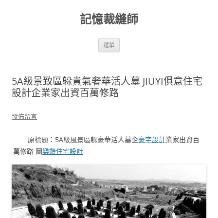
跳
至
記憶裁縫師
主
要
內
容
選單
5A級景致區躲貴氣奢華活人墓 JIUYI俱意住宅
設計企業家出資百萬修路
發佈留言
原標題：5A級風景區躲豪華活人墓企
豪宅設計
業家出資百
萬修路 圖
樂齡住宅設計