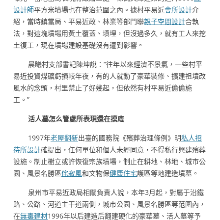
設計師
平方米墳場也在整治范圍之內。據村平易近
會所設計
介
紹，當時鎮當局、平易近政、林業等部門聯
親子空間設計
合執
法，對這塊墳場用黃土覆蓋、填埋，但沒過多久，就有工人來挖
土復工，現在墳場建設基礎沒有遭到影響。
晨曦村支部書記陳坤說：“往年以來經濟不景氣，一些村平
易近投資煤礦虧損較年夜，有的人就動了豪華裝修、擴建祖墳改
風水的念頭，村里禁止了好幾起，但依然有村平易近偷偷施
工。”
活人墓怎么管處所表現還在摸底
1997年
老屋翻新
出臺的國務院《殯葬治理條例》明
私人招
待所設計
確提出，任何單位和個人未經同意，不得私行興建殯葬
設施。制止樹立或許恢復宗族墳場，制止在耕地、林地、城市公
園、風景名勝區
侘寂風
和文物保
健康住宅
護區等地建造墳墓。
泉州市平易近政局相關負責人說，本年3月起，對屬于沿鐵
路、公路、河道主干道兩側，城市公園、風景名勝區等范圍內，
在
無毒建材
1996年以后建造后翻建硬化的豪華墓、活人墓等予