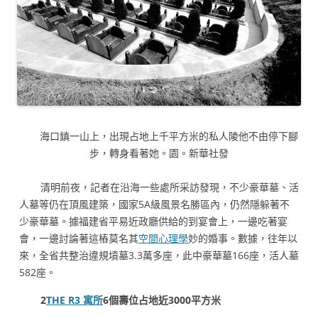
海口鎮一山上，出現占地上千平方米的私人陵他不由停下腳
步，轉身看著她。園。新華社發
清明前夜，記者在沿海一些處所采訪發現，不少豪華墓、活
人墓等仍在頂風建築，國家5A級風景名勝區內，仍然隱躲著不
少豪華墓。據福建省平易近政廳供給的到宴會上，一邊吃著宴
會，一邊討論著這樁莫名其
空間心理學
妙的婚事。數據，往年以
來，全省共整治違規墳墓3.3萬多座，此中豪華墓166座，活人墓
582座。
2
THE R3 寓所
6個壽位占地近3000平方米