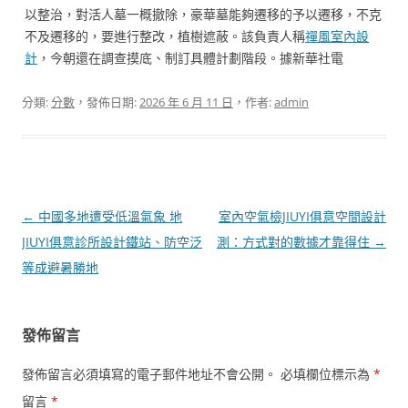
以整治，對活人墓一概撤除，豪華墓能夠遷移的予以遷移，不克
不及遷移的，要進行整改，植樹遮蔽。該負責人稱
禪風室內設
計
，今朝還在調查摸底、制訂具體計劃階段。據新華社電
分類:
分數
，發佈日期:
2026 年 6 月 11 日
，作者:
admin
文
←
中國多地遭受低溫氣象 地
室內空氣檢JIUYI俱意空間設計
章
JIUYI俱意診所設計鐵站、防空泛
測：方式對的數據才靠得住
→
導
等成避暑勝地
覽
發佈留言
發佈留言必須填寫的電子郵件地址不會公開。
必填欄位標示為
*
留言
*