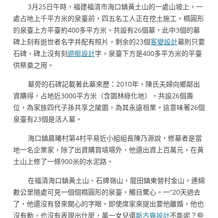
3月25日午時，福建福清市海口鎮黃土山的一處山坡上，一
處占地上千平方米的泉臺前，四五名工人正在挖土施工。橢圓形
的泉臺上方平臺約400多平方米，共設有26個墓，此中3個的墓
碑上刻有逝世者名字并配有照片，剩余的23個
客變設計
墓則只要
石碑，碑上沒有刻
遊艇設計
字。泉臺下方是400多平方米的平臺
供祭奠之用。
墓旁的石碑記載著此墓來歷：2010年，陳氏夫婦向鄉鄰出
資購得，占地近3000平方米（含園林綠化地），共設26個壽
位，為家族四代子孫共享之陵園，為其永遠祖業。這意味著26個
泉臺有23個是活人墓。
海口鎮晨曦村第4村平易近小組組長陳乃源說，修墓者是當
地一名企業家，除了出資購買墳場外，他還出資上百萬元，在黃
土山上修了一條900米的水泥路。
在福清海口鎮黃土山、石牌嶺山，龍田鎮東營村金山，連綿
數公里隨處可見一個個橢圓形的泉臺，觸目驚心。一“20天過去
了，他還沒有發來關心的字眼。即使席家來提出要他離婚，他也
沒有動，也沒有表現出什麼，萬一女兒還
新古典設計
不能呢？些