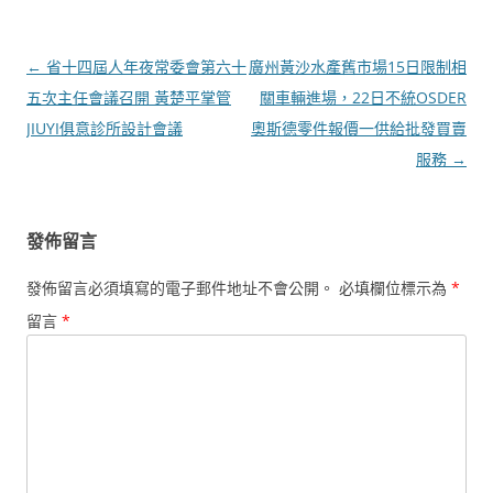
文
←
省十四屆人年夜常委會第六十
廣州黃沙水產舊市場15日限制相
章
五次主任會議召開 黃楚平掌管
關車輛進場，22日不統OSDER
導
JIUYI俱意診所設計會議
奧斯德零件報價一供給批發買賣
覽
服務
→
發佈留言
發佈留言必須填寫的電子郵件地址不會公開。
必填欄位標示為
*
留言
*