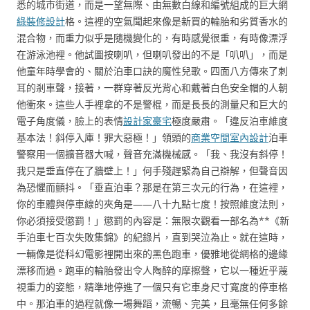
悉的城市街道，而是一望無際、由無數白線和編號組成的巨大網
綠裝修設計
格。這裡的空氣聞起來像是新買的輪胎和劣質香水的
混合物，而重力似乎是隨機變化的，有時感覺很重，有時像漂浮
在游泳池裡。他試圖按喇叭，但喇叭發出的不是「叭叭」，而是
他童年時學會的、關於泊車口訣的魔性兒歌。四面八方傳來了刺
耳的剎車聲，接著，一群穿著反光背心和戴著白色安全帽的人朝
他衝來。這些人手裡拿的不是警棍，而是長長的測量尺和巨大的
電子角度儀，臉上的表情
設計家豪宅
極度嚴肅。「違反泊車維度
基本法！斜停入庫！罪大惡極！」領頭的
商業空間室內設計
泊車
警察用一個擴音器大喊，聲音充滿機械感。「我、我沒有斜停！
我只是垂直停在了牆壁上！」何手殘趕緊為自己辯解，但聲音因
為恐懼而顫抖。「垂直泊車？那是在第三次元的行為，在這裡，
你的車體與停車線的夾角是——八十九點七度！按照維度法則，
你必須接受懲罰！」懲罰的內容是：無限次觀看一部名為**《新
手泊車七百次失敗集錦》的紀錄片，直到哭泣為止。就在這時，
一輛像是從科幻電影裡開出來的黑色跑車，優雅地從網格的邊緣
漂移而過。跑車的輪胎發出令人陶醉的摩擦聲，它以一種近乎蔑
視重力的姿態，精準地停進了一個只有它車身尺寸寬度的停車格
中。那泊車的過程就像一場舞蹈，流暢、完美，且毫無任何多餘