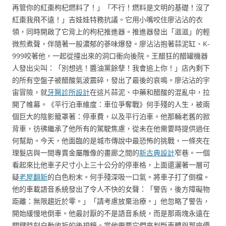
再管你的紅棗枸杞燃料了！」「不行！燃料是文明的基礎！沒了
紅棗我飛不遠！」吉娃娃特務抗議。它用小嘴咬住廖沾沾的衣
領，同時開啟了它背上的枸杞推進器。推進器發出「滋滋」的輕
微煎煮聲，伴隨著一股濃郁的蔘味爆發。廖沾沾抱著蒜泥缸、K-
999咬著他，一起從撞出來的洞口衝向後院。王醋狂的醋罐機器
人發出尖叫：「別想逃！醬油黨餘孽！我會追上你！」店內剩下
的所有空盤子被醋酸氣波震碎，發出了最後的哀鳴。廖沾沾的宇
宙冒險，就
牙醫診所設計
在這片蒜泥、中藥和醋酸的混亂中，拉
開了帷幕。《平行泊車維度：車位爭奪戰》何手殘的人生，被兩
個巨大的陰影籠罩著：停車費，以及平行泊車。他那輛老舊的掀
背車，彷彿繼承了他所有的駕駛焦慮，從未在他需要時提供過任
何幫助。今天，他面臨的是城市傳說中最恐怖的挑戰，一條夾在
理髮店與一間專賣金屬雕像的畫廊之間的
新古典設計
窄巷。一個
看起來比他車子尺寸小上三十公分的停車格，上面還灑著一層可
疑
老屋翻新
的白色粉末。何手殘深吸一口氣。將車子打了倒檔。
他的車載語音系統發出了令人不快的女聲：「警告，後方障礙物
距離：無限趨近於零。」「請考慮放棄治療。」他忽略了警告，
開始緩慢地倒車。他最討厭的不是語音系統，而是那兩塊永遠在
關鍵時刻自動收折的後視鏡。當他需要它們來判斷車體與那座價