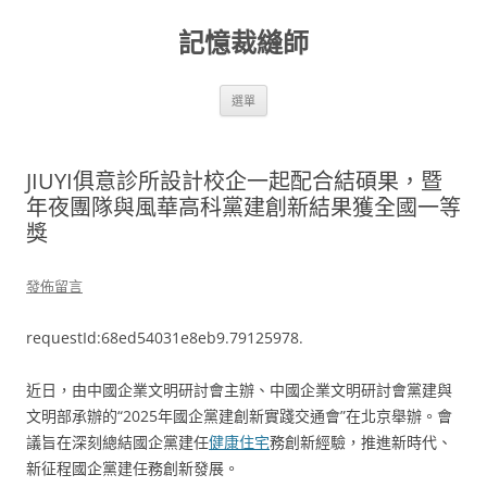
跳
至
記憶裁縫師
主
要
內
容
選單
JIUYI俱意診所設計校企一起配合結碩果，暨
年夜團隊與風華高科黨建創新結果獲全國一等
獎
發佈留言
requestId:68ed54031e8eb9.79125978.
近日，由中國企業文明研討會主辦、中國企業文明研討會黨建與
文明部承辦的“2025年國企黨建創新實踐交通會”在北京舉辦。會
議旨在深刻總結國企黨建任
健康住宅
務創新經驗，推進新時代、
新征程國企黨建任務創新發展。