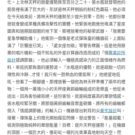
化。上次林天秤的戀愛運勢跌至百分之二十，張水瓶就發現他的
廚房裡長滿了巨大的、形狀是林天秤側臉的粉紅色蘑菇。他必須
在今天結束前，將林天秤的運勢至少提升到零。否則，他那份單
戀就會變成某種具備攻擊性的實體。他緊張地跑進他堆滿了星座
圖表和過期甜甜圈的地下室，那裡放著他的秘密武器。「我需要
星象學輔助儀！」他衝到一個像是老式彈珠臺的機器前，上面貼
滿了「巨蟹座已哭」、「處女座勿碰」等警告標籤。這是他用廢
棄的唱片機和一個不知名的外星計算器改造而成的「情
醫美診所
設計
感調節器」。他必須輸入一種極具感染力的正面情緒作為燃
料，來抵抗那負面的運勢波。「水瓶座的優勢，就是超脫一切的
理性與冷靜…才怪！我只有一腔熱血的傻氣啊！」他絕望地低
吼。他看了一眼腳邊。那裡放著一個他為林天秤準備了兩年的禮
物：一個用一萬塊小小的天秤座黃銅齒輪組成的音樂盒。他從未
送出，因為害怕被拒絕。這份害怕，就是純度最高的單戀情感。
張水瓶咬緊牙關，將那個黃銅齒輪音樂盒砸爛，將所有的齒輪都
倒入「情感調節器」的輸入口。機器發出刺耳的尖
豪宅設計
叫，
接著，彈珠臺上的燈光開始瘋狂閃爍，發出警告。「能量超載！
檢測到極致純粹的單戀能量！目標：提升天秤座運勢！」在機器
的頂部，一個巨大的、像彩虹一樣的光束筆直地射向天空。然