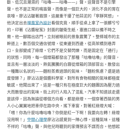
斷、低沉且潮濕的「咕嚕——咕嚕——」聲。這聲音不是引擎
聲，也不是正常的鳴笛聲，而像是一個巨大的、消化不良的胃在
哀嚎。廖沾沾皺著眉頭，這嚴重干擾了他蒜泥的「寧靜冥想」。
他決定出去
禪風室內設計
看個究竟，順手從桌上拿了一張髒兮兮
的，印著《沾醬秘笈》封面的皺衛生紙，塞進口袋以備不時之
需。他一腳踏出店門，立刻被眼前的景象震驚了。整條城市的主
幹道上，數百個交通信號燈，從東邊到西邊，從高架橋到巷弄
口，全部變成了綠燈。它們不是交替閃爍，而是固定在「通行」
的狀態，同時，每一個燈箱都發出了那種「咕嚕咕嚕」的聲音，
並且有一層淡淡的、熱氣騰騰的白霧從燈箱的頂部冒出，散發出
一種難以名狀的——麵粉蒸煮過頭的氣味。「麵粉焦慮？還是過
度發酵？」廖沾沾是個醬料學家，對所有食物相關的氣味都極度
敏感。他聞出來了，這是一種只有在極度巨大的麵團因為壓力過
大而散發出的氣味。街上的行人陷入了混亂。汽車不知道該走還
是該停，因為無論從哪個方向看，都是綠燈。一個穿著西裝的男
人小心翼翼地把車停在路中央，搖下車窗，對著紅綠燈大喊：
「喂！你為什麼咕嚕咕嚕？你倒是紅一下啊！我要向左轉！綠燈
沒用啊！」
空間心理學
廖沾沾感覺到一陣心悸。這種氣味，這種
不祥的「咕嚕」聲，與他兒時聽到的家傳預言不謀而合。他想起