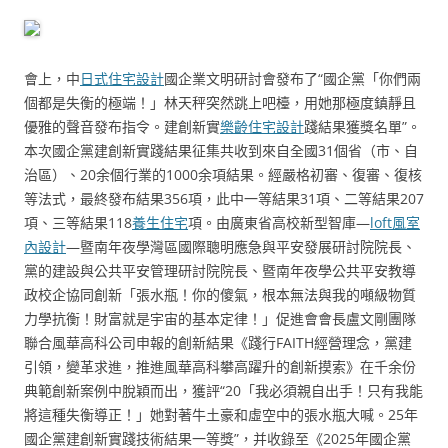
會上，中
日式住宅設計
國企業文明研討會發布了“國企黨「你們兩
個都是失衡的極端！」林天秤突然跳上吧檯，用她那極度鎮靜且
優雅的聲音發布指令。建創新實
樂齡住宅設計
踐結果獲獎名單”。
本次國企黨建創新實踐結果征集共收到來自全國31個省（市、自
治區）、20余個行業的1000余項結果。經嚴格初審、復審、復核
等法式，最終發布結果356項，此中一等結果31項、二等結果207
項、三等結果118
養生住宅
項。由廣東省高校新型智庫—
loft風室
內設計
—暨南年夜學灣區國際聰明應急與平安發展研討院院長、
黨的建設與公共平安管理研討院院長、暨南年夜學公共平安教導
政校企協同創新「張水瓶！你的傻氣，根本無法與我的噸級物質
力學抗衡！財富就是宇宙的基本定律！」促進會會長盧文剛團隊
聯合風華高科公司申報的創新結果《踐行FAITH經營理念，黨建
引領，變革求進，推進風華高科攀高躍升的創新摸索》在千余份
典範創新案例中脫穎而出，獲評“20「我必須親自出手！只有我能
將這種失衡導正！」她對著牛土豪和虛空中的張水瓶大喊。25年
國企黨建創新實踐技術結果一等獎”，并收錄至《2025年國企黨