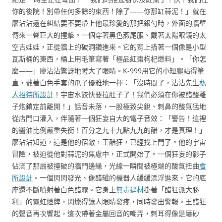
你的後院！別帶任何多餘的東西！除了——你那缸蒜泥！」就在
廖沾沾還在糾結要不要帶上他最珍愛的那把銀勺時，外面的牆壁
傳來一聲巨大的撞擊。一個穿著黑色燕尾服、戴著太陽眼鏡的太
空吉娃娃，正從牆上的破洞鑽進來。它的背上揹著一個像是小型
瓦斯桶的東西，桶上用毛筆寫著「極品紅棗枸杞燃料」。「你怎
麼——」廖沾沾驚訝地瞪大了眼睛。K-999用它的小短腿站得筆
直，戴著白色手套的爪子優雅地一揮：「沒時間了，沾沾先生
私
人招待所設計
！宇宙水餃快要拉肚子了！我們必須在你被醋酸離
子炮鎖定前離開！」話音未落，一股極致尖銳、刺鼻的酸氣猛地
從店門口灌入，伴隨著一個狂妄自大的電子音效：「警告！這裡
的醬油比例嚴重失衡！百分之九十九點九九的醋，才是真理！」
廖沾沾知道，這是他的宿敵，王醋狂，已經找上門了。他的宇宙
冒險，被迫從他對蒜泥的焦慮中，正式開始了。一個狂妄的影子
佔滿了那扇被撞破的牆門邊緣，光線一瞬間被極端的酸氣扭曲
會
所設計
。一個閃閃發光、像醋罐的機器人緩緩漂浮進來，它的底
座還不斷噴射著白色醋霧。它身上
無毒建材
掛著「醋狂派大勝
利」的霓虹燈牌，閃爍得讓人眼睛發疼，同時發出警報。王醋狂
的聲音再次響起，這次帶著金屬回音的嘲弄，刺耳得像是磨砂