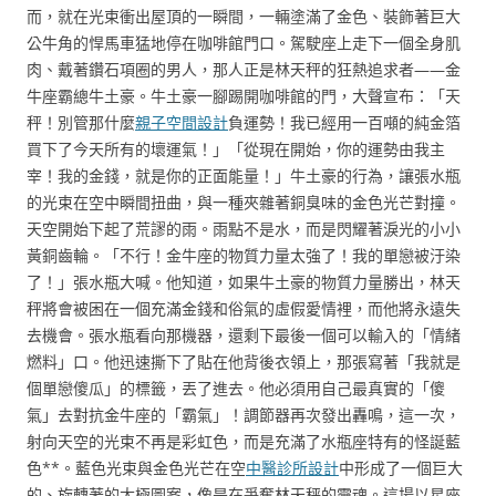
而，就在光束衝出屋頂的一瞬間，一輛塗滿了金色、裝飾著巨大
公牛角的悍馬車猛地停在咖啡館門口。駕駛座上走下一個全身肌
肉、戴著鑽石項圈的男人，那人正是林天秤的狂熱追求者——金
牛座霸總牛土豪。牛土豪一腳踢開咖啡館的門，大聲宣布：「天
秤！別管那什麼
親子空間設計
負運勢！我已經用一百噸的純金箔
買下了今天所有的壞運氣！」「從現在開始，你的運勢由我主
宰！我的金錢，就是你的正面能量！」牛土豪的行為，讓張水瓶
的光束在空中瞬間扭曲，與一種夾雜著銅臭味的金色光芒對撞。
天空開始下起了荒謬的雨。雨點不是水，而是閃耀著淚光的小小
黃銅齒輪。「不行！金牛座的物質力量太強了！我的單戀被汙染
了！」張水瓶大喊。他知道，如果牛土豪的物質力量勝出，林天
秤將會被困在一個充滿金錢和俗氣的虛假愛情裡，而他將永遠失
去機會。張水瓶看向那機器，還剩下最後一個可以輸入的「情緒
燃料」口。他迅速撕下了貼在他背後衣領上，那張寫著「我就是
個單戀傻瓜」的標籤，丟了進去。他必須用自己最真實的「傻
氣」去對抗金牛座的「霸氣」！調節器再次發出轟鳴，這一次，
射向天空的光束不再是彩虹色，而是充滿了水瓶座特有的怪誕藍
色**。藍色光束與金色光芒在空
中醫診所設計
中形成了一個巨大
的、旋轉著的太極圖案，像是在爭奪林天秤的靈魂。這場以星座