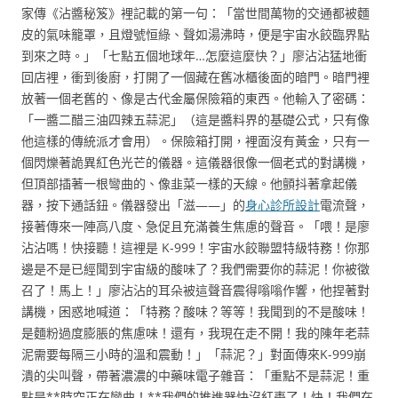
家傳《沾醬秘笈》裡記載的第一句：「當世間萬物的交通都被麵
皮的氣味籠罩，且燈號恒綠、聲如湯沸時，便是宇宙水餃臨界點
到來之時。」「七點五個地球年…怎麼這麼快？」廖沾沾猛地衝
回店裡，衝到後廚，打開了一個藏在舊冰櫃後面的暗門。暗門裡
放著一個老舊的、像是古代金屬保險箱的東西。他輸入了密碼：
「一醬二醋三油四辣五蒜泥」（這是醬料界的基礎公式，只有像
他這樣的傳統派才會用）。保險箱打開，裡面沒有黃金，只有一
個閃爍著詭異紅色光芒的儀器。這儀器很像一個老式的對講機，
但頂部插著一根彎曲的、像韭菜一樣的天線。他顫抖著拿起儀
器，按下通話鈕。儀器發出「滋——」的
身心診所設計
電流聲，
接著傳來一陣高八度、急促且充滿養生焦慮的聲音。「喂！是廖
沾沾嗎！快接聽！這裡是 K-999！宇宙水餃聯盟特級特務！你那
邊是不是已經聞到宇宙級的酸味了？我們需要你的蒜泥！你被徵
召了！馬上！」廖沾沾的耳朵被這聲音震得嗡嗡作響，他捏著對
講機，困惑地喊道：「特務？酸味？等等！我聞到的不是酸味！
是麵粉過度膨脹的焦慮味！還有，我現在走不開！我的陳年老蒜
泥需要每隔三小時的溫和震動！」「蒜泥？」對面傳來K-999崩
潰的尖叫聲，帶著濃濃的中藥味電子雜音：「重點不是蒜泥！重
點是**時空正在彎曲！**我們的推進器快沒紅棗了！快！我們在