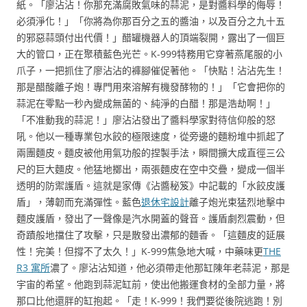
紙。「廖沾沾！你那充滿腐敗氣味的蒜泥，是對醬料學的侮辱！
必須淨化！」「你將為你那百分之五的醬油，以及百分之九十五
的邪惡蒜頭付出代價！」醋罐機器人的頂端裂開，露出了一個巨
大的管口，正在聚積藍色光芒。K-999特務用它穿著燕尾服的小
爪子，一把抓住了廖沾沾的褲腳催促著他。「快點！沾沾先生！
那是醋酸離子炮！專門用來溶解有機發酵物的！」「它會把你的
蒜泥在零點一秒內變成無菌的、純淨的白醋！那是浩劫啊！」
「不准動我的蒜泥！」廖沾沾發出了醬料學家對待信仰般的怒
吼。他以一種專業包水餃的極限速度，從旁邊的麵粉堆中抓起了
兩團麵皮。麵皮被他用氣功般的捏製手法，瞬間擴大成直徑三公
尺的巨大麵皮。他猛地擲出，兩張麵皮在空中交疊，變成一個半
透明的防禦護盾。這就是家傳《沾醬秘笈》中記載的「水餃皮護
盾」，薄韌而充滿彈性。藍色
退休宅設計
離子炮光束猛烈地擊中
麵皮護盾，發出了一聲像是汽水開蓋的聲音。護盾劇烈震動，但
奇蹟般地擋住了攻擊，只是散發出濃郁的麵香。「這麵皮的延展
性！完美！但撐不了太久！」K-999焦急地大喊，中藥味更
THE
R3 寓所
濃了。廖沾沾知道，他必須帶走他那缸陳年老蒜泥，那是
宇宙的希望。他跑到蒜泥缸前，使出他搬運食材的全部力量，將
那口比他還胖的缸抱起。「走！K-999！我們要從後院逃跑！別