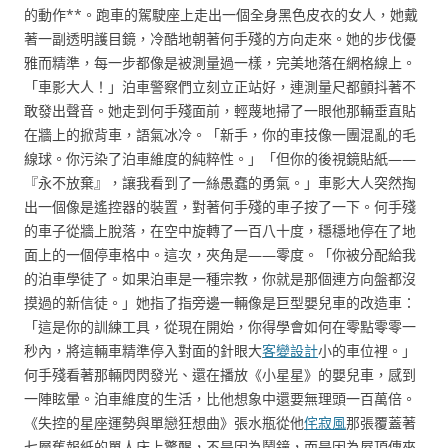
的動作**。跑車的駕駛座上走出一個全身黑色皮衣的女人，她戴
著一副透明護目鏡，冷酷地朝著何手殘的方向走來。她的步伐優
雅而精準，每一步都像是被測量過一樣，完美地落在網格線上。
「車影大人！」泊車警察們立刻立正站好，連測量尺都顫抖著不
敢發出聲音。她走到何手殘面前，輕蔑地掃了一眼他那輛垂直貼
在牆上的掀背車，語氣冰冷。「新手，你的車技像一團混亂的毛
線球。你污染了泊車維度的純粹性。」「但你的後視鏡貼紙——
『永不放棄』，讓我看到了一絲愚蠢的勇氣。」車影大人突然掏
出一個像是遙控器的裝置，對著何手殘的車子按了一下。何手殘
的車子從牆上脫落，在空中旋轉了一百八十度，穩穩地停在了地
面上的一個停車格中。這次，夾角是——零度。「你被分配給我
的泊車學徒了。如果泊車是一種宗教，你就是那個連方向盤都沒
摸過的新信徒。」她指了指旁邊一輛像是巨型嬰兒車的改造車：
「這是你的訓練工具，從現在開始，你得學會如何在零點零零一
秒內，將這輛車精準停入對面的針眼大
客變設計
小的車位裡。」
何手殘看著那輛閃閃發光、還在播放《小星星》的嬰兒車，感到
一陣眩暈。泊車維度的生活，比他想象中還要無理頭一百萬倍。
《失控的星座運勢與單戀狂想曲》張水瓶從他
侘寂風
那張覆蓋著
七層舊報紙的單人床上驚醒，不是因為鬧鐘，而是因為屋頂傳來