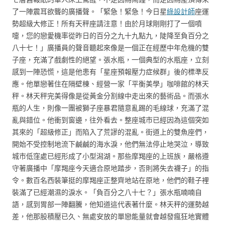
了一陣震耳欲聾的廣播聲。「緊急！緊急！今日星
綠設計師
座運
勢超級大修正！所有天秤座請注意！由於月球剛剛打了一個噴
嚏，您的戀愛機率從昨日的百分之九十九點九，陡降至負百分之
八十七！」廣播員的聲音聽起來像是一個正在經歷中年危機的雙
子座，充滿了戲劇性的絕望。張水瓶，一個典型的水瓶座，立刻
感到一陣恐慌，這是他患有「星座預報壓力症候群」後的標準反
應。他單戀著住在隔壁棟、經營一家「平衡美學」咖啡館的林天
秤。林天秤完美得像是從黃金分割線中走出來的藝術品。而張水
瓶的人生，則像一團被獅子座暴君隨意亂踢的毛線球，充滿了混
亂與錯位。他衝到窗邊，往外看去。整座城市已經因為這個突如
其來的「超級修正」而陷入了荒謬的混亂。街道上的雙魚座們，
開始不受控制地流下鹹鹹的海水淚，他們無法停止地哭泣，導致
城市低窪處已經形成了小型潟湖。那些摩羯座的上班族，嚴格遵
守著廣播中「摩羯座今天適合原地踏步，否則將失去襪子」的指
令。數百名西裝筆挺的摩羯座正整齊地站在原地，他們的鞋子裡
裝滿了已經潮濕的淚水。「負百分之八十七？」張水瓶喃喃自
語，感到胃部一陣翻騰，他知道這代表著什麼。林天秤的運勢越
差，他那股積壓已久、無處安放的單戀能量就會越發瘋狂地實體