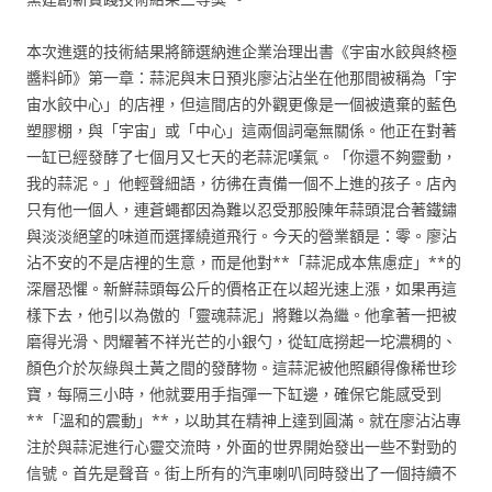
本次進選的技術結果將篩選納進企業治理出書《宇宙水餃與終極
醬料師》第一章：蒜泥與末日預兆廖沾沾坐在他那間被稱為「宇
宙水餃中心」的店裡，但這間店的外觀更像是一個被遺棄的藍色
塑膠棚，與「宇宙」或「中心」這兩個詞毫無關係。他正在對著
一缸已經發酵了七個月又七天的老蒜泥嘆氣。「你還不夠靈動，
我的蒜泥。」他輕聲細語，彷彿在責備一個不上進的孩子。店內
只有他一個人，連蒼蠅都因為難以忍受那股陳年蒜頭混合著鐵鏽
與淡淡絕望的味道而選擇繞道飛行。今天的營業額是：零。廖沾
沾不安的不是店裡的生意，而是他對**「蒜泥成本焦慮症」**的
深層恐懼。新鮮蒜頭每公斤的價格正在以超光速上漲，如果再這
樣下去，他引以為傲的「靈魂蒜泥」將難以為繼。他拿著一把被
磨得光滑、閃耀著不祥光芒的小銀勺，從缸底撈起一坨濃稠的、
顏色介於灰綠與土黃之間的發酵物。這蒜泥被他照顧得像稀世珍
寶，每隔三小時，他就要用手指彈一下缸邊，確保它能感受到
**「溫和的震動」**，以助其在精神上達到圓滿。就在廖沾沾專
注於與蒜泥進行心靈交流時，外面的世界開始發出一些不對勁的
信號。首先是聲音。街上所有的汽車喇叭同時發出了一個持續不