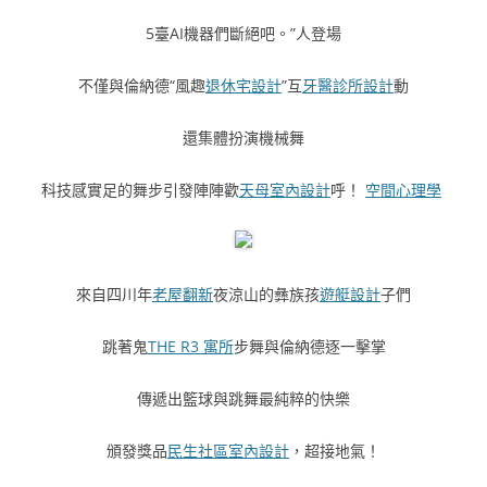
5臺AI機器們斷絕吧。”人登場
不僅與倫納德“風趣
退休宅設計
”互
牙醫診所設計
動
還集體扮演機械舞
科技感實足的舞步引發陣陣歡
天母室內設計
呼！
空間心理學
來自四川年
老屋翻新
夜涼山的彝族孩
遊艇設計
子們
跳著鬼
THE R3 寓所
步舞與倫納德逐一擊掌
傳遞出籃球與跳舞最純粹的快樂
頒發獎品
民生社區室內設計
，超接地氣！