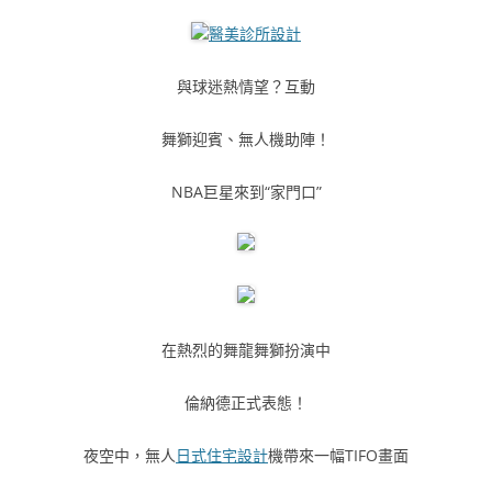
醫美診所設計
與球迷熱情望？互動
舞獅迎賓、無人機助陣！
NBA巨星來到“家門口”
在熱烈的舞龍舞獅扮演中
倫納德正式表態！
夜空中，無人
日式住宅設計
機帶來一幅TIFO畫面