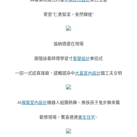
寄意“仁勇智潔，安然輝煌”
倫納德還在現場
跟隨詠春師傅學習寸
客變設計
拳招式
一招一式認真琢磨，感觸感染中
大直室內設計
國工夫文明
AI
禪風室內設計
機器人組團熱舞、彝族孩子鬼步舞來襲
歡樂現場，驚喜連連
養生住宅
~