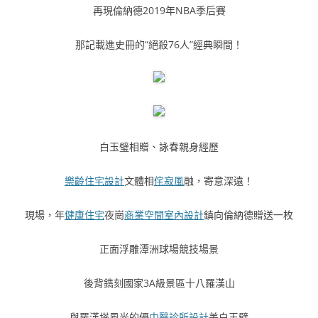
再現倫納德2019年NBA季后賽
那記載進史冊的“絕殺76人”經典瞬間！
白玉璧相贈、詠春親身經歷
樂齡住宅設計
文體相
侘寂風
融，寄意深遠！
現場，年
健康住宅
夜崗
商業空間室內設計
鎮向倫納德贈送一枚
正面浮雕潭洲球場競技場景
後背鐫刻國家3A級景區十八羅漢山
與羅漢塔風光的優
中醫診所設計
美白玉璧