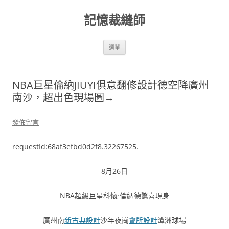
跳
至
記憶裁縫師
主
要
內
容
選單
NBA巨星倫納JIUYI俱意翻修設計德空降廣州
南沙，超出色現場圖→
發佈留言
requestId:68af3efbd0d2f8.32267525.
8月26日
NBA超級巨星科懷·倫納德驚喜現身
廣州南
新古典設計
沙年夜崗
會所設計
潭洲球場