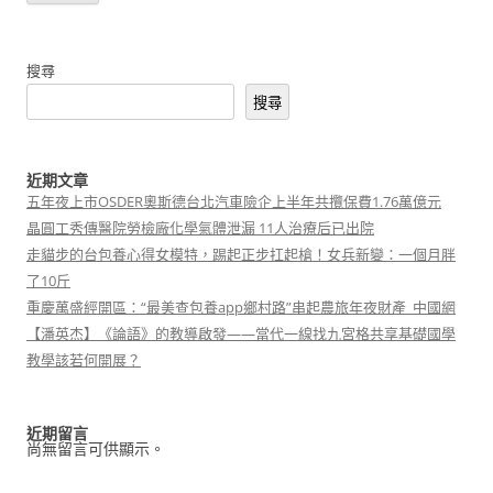
搜尋
搜尋
近期文章
五年夜上市OSDER奧斯德台北汽車險企上半年共攬保費1.76萬億元
晶圓工秀傳醫院勞檢廠化學氣體泄漏 11人治療后已出院
走貓步的台包養心得女模特，踢起正步扛起槍！女兵新變：一個月胖
了10斤
重慶萬盛經開區：“最美查包養app鄉村路”串起農旅年夜財產_中國網
【潘英杰】《論語》的教導啟發——當代一線找九宮格共享基礎國學
教學該若何開展？
近期留言
尚無留言可供顯示。