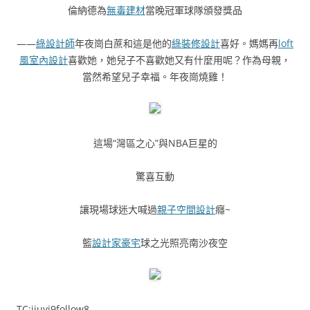
倫納德為
無毒建材
當晚冠軍球隊頒發獎品
——
綠設計師
年夜崗白蔗和這是他的
綠裝修設計
喜好。媽媽再
loft
風室內設計
喜歡她，她兒子不喜歡她又有什麼用呢？作為母親，
當然希望兒子幸福。年夜崗燒雞！
這場“灣區之心”與NBA巨星的
驚喜互動
讓現場球迷大喊過
親子空間設計
癮~
籃
設計家豪宅
球之光照亮南沙夜空
TC:jiuyi9follow8