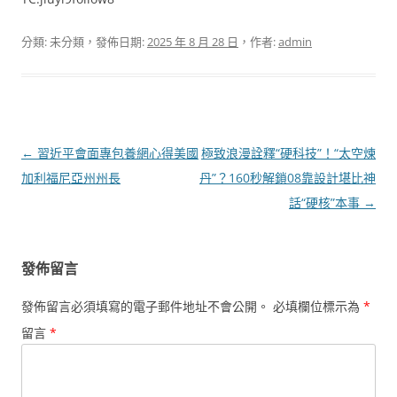
分類: 未分類，發佈日期:
2025 年 8 月 28 日
，作者:
admin
文
←
習近平會面專包養網心得美國
極致浪漫詮釋“硬科技”！“太空煉
章
加利福尼亞州州長
丹”？160秒解鎖08靠設計堪比神
導
話“硬核”本事
→
覽
發佈留言
發佈留言必須填寫的電子郵件地址不會公開。
必填欄位標示為
*
留言
*