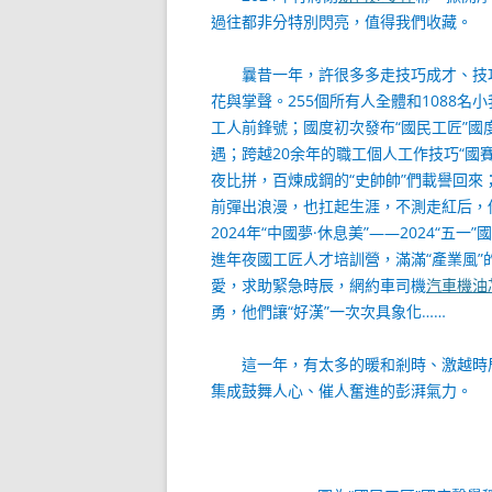
過往都非分特別閃亮，值得我們收藏。
曩昔一年，許很多多走技巧成才、技
花與掌聲。255個所有人全體和1088名
工人前鋒號；國度初次發布“國民工匠”
遇；跨越20余年的職工個人工作技巧“國賽
夜比拼，百煉成鋼的“史帥帥”們載譽回來
前彈出浪漫，也扛起生涯，不測走紅后，
2024年“中國夢·休息美”——2024“五
進年夜國工匠人才培訓營，滿滿“產業風
愛，求助緊急時辰，網約車司機
汽車機油
勇，他們讓“好漢”一次次具象化……
這一年，有太多的暖和剎時、激越時
集成鼓舞人心、催人奮進的彭湃氣力。