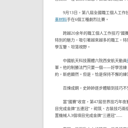
9月13日，第八屆全國職工個人工作
車材料
手在6個工種劇烈比賽。
跨越20余年的職工個人工作技巧“國
特別的魅力，吸引著越來越多的職工，特
學互鑒、坦蕩視野。
中國航天科技團體六院西安航天動員
軍。他的制勝法門只要一個——好學苦練
約，新疤顯然。但是，恰是保持不懈的練
百煉成鋼，史帥帥逐步體驗到技巧不
當“國賽”收官，第47屆世界技巧年
目完成金牌“五連冠”，砌筑、古裝技巧兩
置機械人3個項目完成金牌“三連冠”……