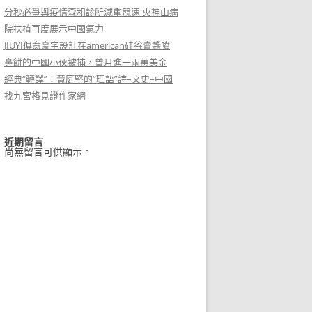
分秒必爭與疫情森和診所減重競速 火神山病
院扶植再度展示中國氣力
JIUYI俱意豪宅設計在american硅谷賣醬噴
鼻餅的中國小伙被捕，曾月進一兩萬美金
經典“轉譯”：黃庭堅的“理語”詩–文史–中國
找九宮格見證作家網
近期留言
尚無留言可供顯示。