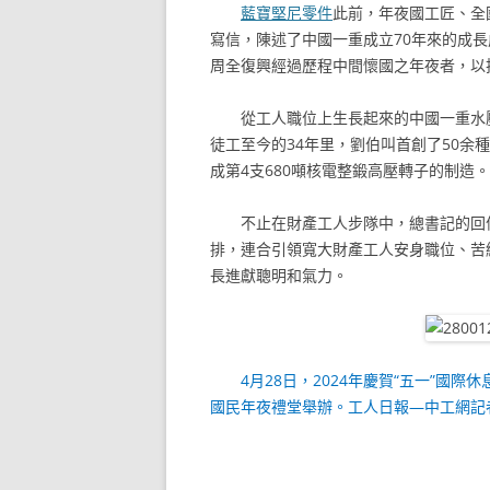
藍寶堅尼零件
此前，年夜國工匠、全
寫信，陳述了中國一重成立70年來的成
周全復興經過歷程中間懷國之年夜者，以
從工人職位上生長起來的中國一重水
徒工至今的34年里，劉伯叫首創了50余
成第4支680噸核電整鍛高壓轉子的制造。
不止在財產工人步隊中，總書記的回
排，連合引領寬大財產工人安身職位、苦
長進獻聰明和氣力。
4月28日，2024年慶賀“五一”
國民年夜禮堂舉辦。工人日報—中工網記者