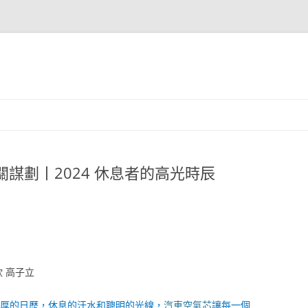
關謀劃丨2024 休息者的高光時辰
 高子立
厚的日歷，休息的汗水和聰明的光線，
汽車空氣芯
讓每一個