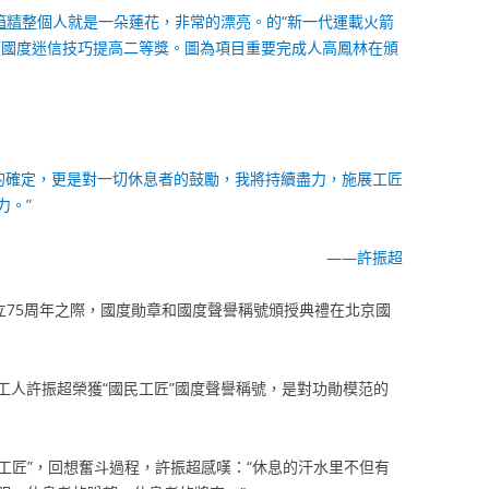
箱精
整個人就是一朵蓮花，非常的漂亮。的“新一代運載火箭
獲國度迷信技巧提高二等獎。圖為項目重要完成人高鳳林在頒
務的確定，更是對一切休息者的鼓勵，我將持續盡力，施展工匠
力。”
——許振超
立75周年之際，國度勛章和國度聲譽稱號頒授典禮在北京國
工人許振超榮獲“國民工匠”國度聲譽稱號，是對功勛模范的
民工匠”，回想奮斗過程，許振超感嘆：“休息的汗水里不但有