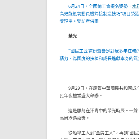
6月24日，全國總工會提名姿勢，
水
高效能氫氧動員機焊接制造技巧”項目榮
獎現場。受訪者供圖
榮光
“‘國民工匠’這份聲譽是對我多年任
精力，為國度的扶植和成長進獻本身的氣
9月29日，在慶賀中華國民共和國成
民年夜禮堂盛大舉辦。
這是雕刻在汗青中的榮光時辰。一線
高尚冷遇嘉獎。
從船埠工人到“金牌工人”，再到“國