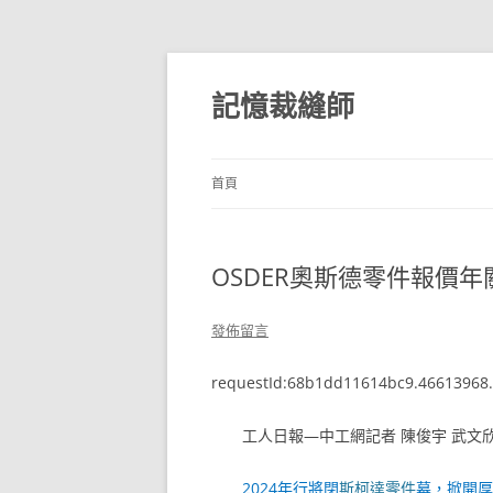
跳
至
主
記憶裁縫師
要
內
容
首頁
OSDER奧斯德零件報價年
發佈留言
requestId:68b1dd11614bc9.46613968.
工人日報—中工網記者 陳俊宇 武文欣
2024年行將閉
斯柯達零件
幕，掀開厚