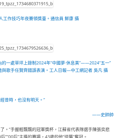
人工作技巧年夜賽領獎臺。通信員 鮮康 攝
一處草坪上錄制2024年“中國夢·休息美”——2024“五一”
邀與歌手任賢齊錯誤表演。工人日報—中工網記者 吳凡 攝
經昔時，也沒有明天。”
——史帥帥
夢了。”手握輕飄飄的冠軍獎杯，江蘇省代表隊選手陳張奕悲
”“00后”主導的賽場，43歲的他“逆襲”奪冠。