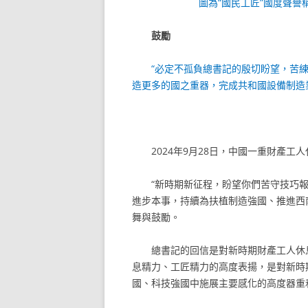
圖為“國民工匠”國度聲譽
鼓勵
“必定不孤負總書記的殷切盼望，苦
造更多的國之重器，完成共和國設備制造
2024年9月28日，中國一重財產
“新時期新征程，盼望你們苦守技巧
進步本事，持續為扶植制造強國、推進西
舞與鼓勵。
總書記的回信是對新時期財產工人休
息精力、工匠精力的高度表揚，是對新時
國、科技強國中施展主要感化的高度器重