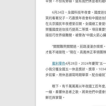
辛勞，不但有勞頓，還有我們休息者的聰
6月24日，全國科技年夜會、國度迷
笑的看著兒子。巧嘉獎年夜會和中國迷信
在北京國民年夜禮堂召開。全國總工會提
榮獲國度迷信技巧提高二等獎。項目重要
接技巧世界級難關，被譽為“中國火箭心臟
“關關難熬關關過，前路漫漫亦燦燦
才能不竭晉陞。”現在，高鳳林正率領團
賓利零件
4月28日，2024年慶賀“
小我分獲全國五一休息獎狀、獎章，103
步前輩，用休息譜寫時期華章，配合繪就
眼下，有千萬萬萬以年夜國工匠年度
一線，奏響休息者之歌，將來他們中還會
鮮花與掌聲。