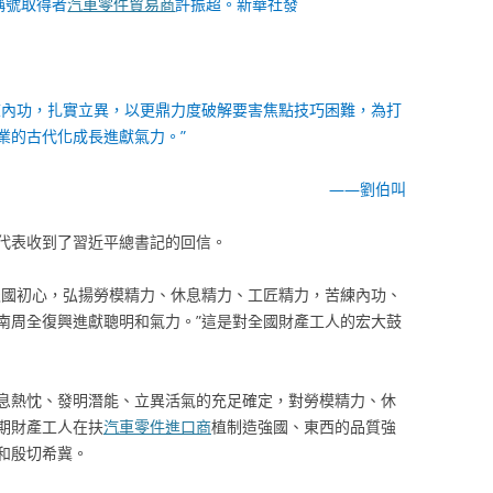
稱號取得者
汽車零件貿易商
許振超。新華社發
練內功，扎實立異，以更鼎力度破解要害焦點技巧困難，為打
業的古代化成長進獻氣力。”
——劉伯叫
工人代表收到了習近平總書記的回信。
報國初心，弘揚勞模精力、休息精力、工匠精力，苦練內功、
南周全復興進獻聰明和氣力。”這是對全國財產工人的宏大鼓
息熱忱、發明潛能、立異活氣的充足確定，對勞模精力、休
期財產工人在扶
汽車零件進口商
植制造強國、東西的品質強
和殷切希冀。