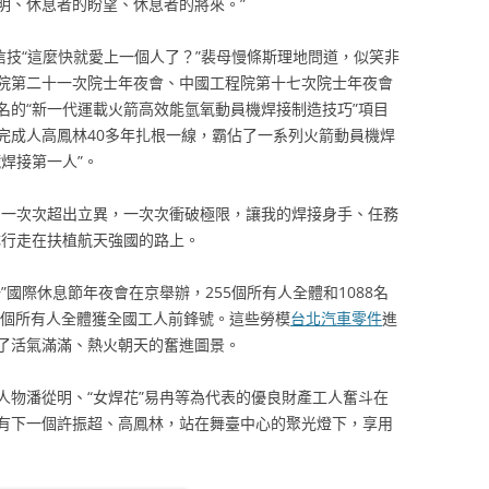
明、休息者的盼望、休息者的將來。”
信技“這麼快就愛上一個人了？”裴母慢條斯理地問道，似笑非
院第二十一次院士年夜會、中國工程院第十七次院士年夜會
名的“新一代運載火箭高效能氫氧動員機焊接制造技巧”項目
完成人高鳳林40多年扎根一線，霸佔了一系列火箭動員機焊
焊接第一人”。
。一次次超出立異，一次次衝破極限，讓我的焊接身手、任務
隊行走在扶植航天強國的路上。
五一”國際休息節年夜會在京舉辦，255個所有人全體和1088名
4個所有人全體獲全國工人前鋒號。這些勞模
台北汽車零件
進
了活氣滿滿、熱火朝天的奮進圖景。
人物潘從明、“女焊花”易冉等為代表的優良財產工人奮斗在
有下一個許振超、高鳳林，站在舞臺中心的聚光燈下，享用