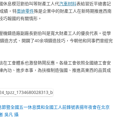
國休息模范劉伯叫等財產工人代
汽車材料
表給習近平總書記
長成績，特
奧迪零件
殊是企業中的財產工人在新時期推進西南
技巧報國的有關情形。
壓機鑄造廠副廠長劉伯叫是寬大財產工人的優良代表。從學
種鑄造方式、開闢了40余項鑄造技巧，今朝他和同事們曾經完
信在工會體系也激發熱鬧反應。各級工會依照全國總工會安
練內功、進步本事，為扶植制造強國、推進高東西的品質成
國際休息節暨全國五一休息獎和全國工人前鋒號表揚年夜會在北京
 吳凡 攝