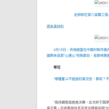
史帥帥在第八屆職工個
德系車材料
4月18日，央視總臺在中關村軟件園內的
國際休息節“心連心”特殊節目，易群林應
奪冠
“哪種奮斗不經過的事況苦、累呢？不
“我持續兩屆進進決賽，此次終于圓
喜交集。在收集與信息平安治理員這個“90后