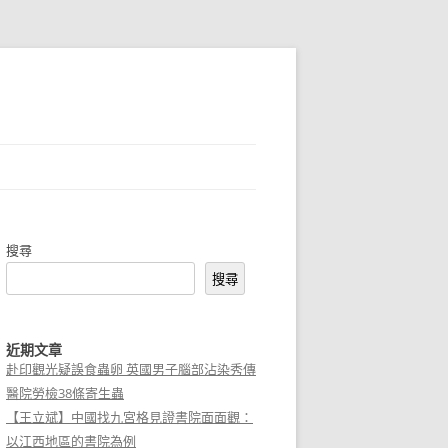
搜尋
搜尋
近期文章
赴印觀光疑誤食蟲卵 英國男子腦部沾染秀傳
醫院勞檢38條寄生蟲
【王立斌】中國找九宮格見證書院面面觀：
以江西地區的書院為例