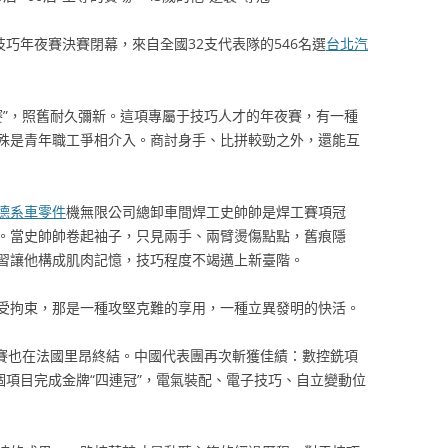
技巧年夜賽決賽閉幕，來自全國32支代表隊的546名選
台北汽
賽”，照舊耐久彌新。這項專屬于技巧人才的年夜賽，有一種
殊是青年職工爭相介入。商討身手、比拼較勁之外，還能互
德系車零件
機無限公司總卸車間焊工史帥帥是焊工賽項冠
。當史帥帥卷起袖子，只見兩手、兩臂燙傷點點，舊痕隱
習讓他構成肌肉記憶，技巧程度不竭邁上新臺階。
受拘束，那是一種攻堅克難的享用，一種立異發明的快活。
夜賽也在法國里昂終結。中國代表團再次斬獲佳績：數控銑項
個項目完成金牌“四連冠”，電氣裝配、電子技巧、自立變動位