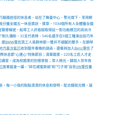
巧報國途徑的休息者，站在了舞臺中心、聚光燈下，享用鮮
小我分獲全國五一休息獎狀、獎章，1034個所有人全體獲全國
國度聲譽稱號，船埠工人許振超取得這一對功勛模范的高尚冷
”耐久彌新，32支代表隊、546名選手在6個工種演出技巧年
；建
BMW零件
筑工人易群林那一雙并不細膩的雙手，在鋼琴
他
汽車冷氣芯
收到龍年春晚約請函，還餐與加入
Benz零件
了
一”國際休息節“心連心”特殊節目；清華園里，220名工匠人才走
”的講堂，成為校園里的別樣景致；常人微光，鑄就人世年夜
芯
張軍縱身一躍，“碎花裙蜜斯姐”和“勺子哥”自告
VW零件
奮
辰，每一小我的點點滴滴的休息和發明，配合鑄就光輝，凝