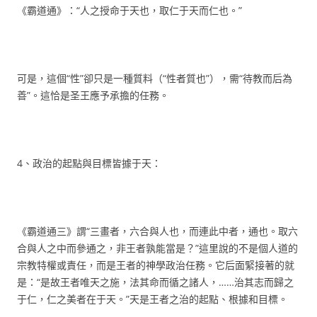
《霸道通》：“人之授命于天也，取仁于天而仁也。”
可是，這個“性”卻只是一種質料（“性者質也”），需“待教而后為
善”。這恰是圣王應予承擔的任務。
4、政治的起點與目標皆據于天：
《霸道通三》謂“三畫者，六合與人也，而連此中者，通也。取六
合與人之中而參通之，非王者孰能當是？”這里說的不是個人道的
宗教特權或責任，而是王者的神學政治任務。它后面緊接著的就
是：“是故王者唯天之施，法其命而循之諸人，……治其志而歸之
于仁，仁之美者在于天。”天是王者之治的起點、根據和目標。