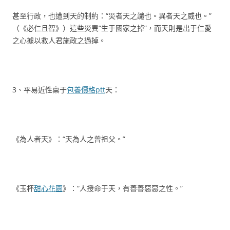
甚至行政，也遭到天的制約：“災者天之譴也。異者天之威也。”
（《必仁且智》）這些災異“生于國家之掉”，而天則是出于仁愛
之心據以救人君施政之過掉。
3、平易近性稟于
包養價格ptt
天：
《為人者天》：“天為人之曾祖父。”
《玉杯
甜心花園
》：“人授命于天，有善善惡惡之性。”