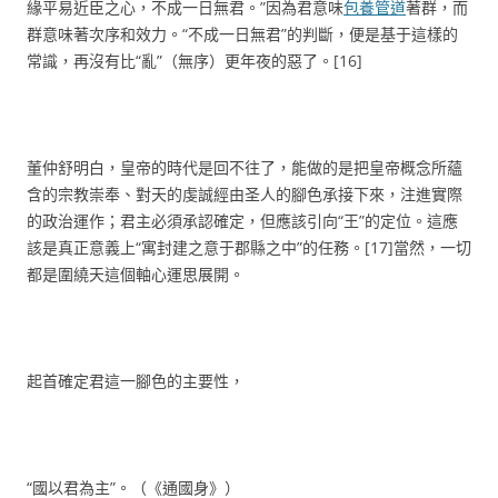
緣平易近臣之心，不成一日無君。”因為君意味
包養管道
著群，而
群意味著次序和效力。“不成一日無君”的判斷，便是基于這樣的
常識，再沒有比“亂”（無序）更年夜的惡了。[16]
董仲舒明白，皇帝的時代是回不往了，能做的是把皇帝概念所蘊
含的宗教崇奉、對天的虔誠經由圣人的腳色承接下來，注進實際
的政治運作；君主必須承認確定，但應該引向“王”的定位。這應
該是真正意義上“寓封建之意于郡縣之中”的任務。[17]當然，一切
都是圍繞天這個軸心運思展開。
起首確定君這一腳色的主要性，
“國以君為主”。（《通國身》）