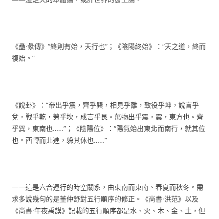
《蠱·彖傳》“終則有始，天行也”；《陰陽終始》：“天之道，終而
復始。”
《說卦》：“帝出乎震，齊乎巽，相見乎離，致役乎坤，說言乎
兌，戰乎乾，勞乎坎，成言乎艮。萬物出乎震，震，東方也。齊
乎巽，東南也……”；《陰陽位》：“陽氣始出東北而南行，就其位
也。西轉而北進，躲其休也……”
——這是六合運行的時空關系，由東南而東南、春夏而秋冬。需
求多說幾句的是董仲舒對五行順序的修正。《尚書·洪范》以及
《尚書·年夜禹謨》記載的五行順序都是水、火、木、金、土，但