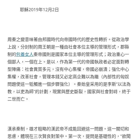
耶穌2019年12月2日
周秦之變意味著由邦國時代向帝國時代的歷史性轉折。從政治學
上說，分封制的周王朝是一種由社會本位主導的管理形式，郡縣
制的
包養女人
秦帝國則是國家本位主導的管理形式；政治重心一
個鄙人，一個在上。是以，作為第一代的帝國執政者必定面對轉
型陣痛：社會異質多元，沒有中心集權，帝國必崩潰；強化中心
集權，改革社會，管理本錢又必定高企難以為繼（內部性的匈奴
問題使這一牴觸進一個步驟強化）。秦始皇采用的是李斯“以法為
教，以吏為師”的計劃，現實與歷史斷裂，國家與社會對峙，終于
二世而亡。
漢承秦制，雄才粗略的漢武帝不成能回避這一問題。這一關切和
思慮，體現在三次賢良對策中。第一次，提問是基礎性的，“欲聞