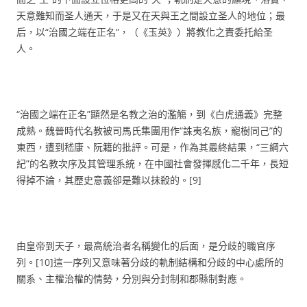
天意難知而圣人通天，于是又在天與王之間設立圣人的地位；最
后，以“治國之端在正名”，（《玉英》）將教化之責委托給圣
人。
“治國之端在正名”顯然是名教之治的濫觴，到《白虎通義》完整
成熟。魏晉時代名教被司馬氏集團用作“誅夷名族，寵樹同己”的
東西，遭到嵇康、阮籍的批評。可是，作為其最終結果，“三綱六
紀”的名教次序及其管理系統，在中國社會發揮感化二千年，長短
得掉不論，其歷史意義卻是難以抹殺的。[9]
由皇帝到天子，最高統治者名稱變化的后面，是分歧的職官序
列。[10]這一序列又意味著分歧的軌制結構和分歧的中心處所的
關系、主權治權的情勢，分別與分封制和郡縣制對應。