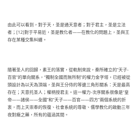
由此可以看到，對于天，圣是通天意者；對于君主，圣是立法
者；[12]對于平易近，圣是教化者——在教化的問題上，圣與王
存在某種交集糾纏。
隨著圣人的回歸，素王的落實，從軌制來說，秦所確立的“天子-
百官”的單向關系，“獨制全國而無所制”的權力金字塔，已經被從
頭設計為以天為頂端，圣與王分侍的等邊三角形關系：天是最高
存在；天意托圣人；權柄授君主。這一權力-次序關系很像是“皇
帝——諸侯——全國”和“天子——百官——四方”兩個系統的折
衷，而上天崇奉的恢復、社會系統的尊敬、儒學教化的啟動三年
夜對癥之藥，所有的蘊涵其間。