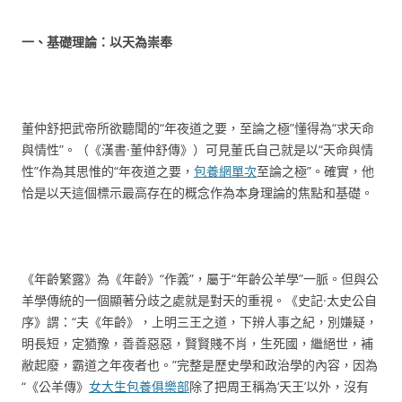
一
、
基礎理論：以天為崇奉
董仲舒把武帝所欲聽聞的“年夜道之要，至論之極”懂得為“求天命
與情性”。（《漢書·董仲舒傳》）可見董氏自己就是以“天命與情
性”作為其思惟的“年夜道之要，
包養網單次
至論之極”。確實，他
恰是以天這個標示最高存在的概念作為本身理論的焦點和基礎。
《年齡繁露》為《年齡》“作義”，屬于“年齡公羊學”一脈。但與公
羊學傳統的一個顯著分歧之處就是對天的重視。《史記·太史公自
序》謂：“夫《年齡》，上明三王之道，下辨人事之紀，別嫌疑，
明長短，定猶豫，善善惡惡，賢賢賤不肖，生死國，繼絕世，補
敝起廢，霸道之年夜者也。”完整是歷史學和政治學的內容，因為
“《公羊傳》
女大生包養俱樂部
除了把周王稱為‘天王’以外，沒有