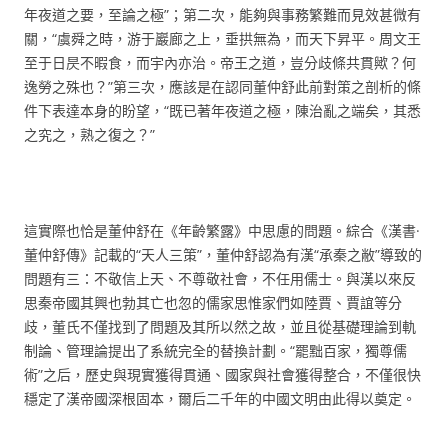
年夜道之要，至論之極”；第二次，能夠與事務繁難而見效甚微有
關，“虞舜之時，游于巖廊之上，垂拱無為，而天下昇平。周文王
至于日昃不暇食，而宇內亦治。帝王之道，豈分歧條共貫歟？何
逸勞之殊也？”第三次，應該是在認同董仲舒此前對策之剖析的條
件下表達本身的盼望，“既已著年夜道之極，陳治亂之端矣，其悉
之究之，熟之復之？”
這實際也恰是董仲舒在《年齡繁露》中思慮的問題。綜合《漢書·
董仲舒傳》記載的“天人三策”，董仲舒認為有漢“承秦之敝”導致的
問題有三：不敬信上天、不尊敬社會，不任用儒士。與漢以來反
思秦帝國其興也勃其亡也忽的儒家思惟家們如陸賈、賈誼等分
歧，董氏不僅找到了問題及其所以然之故，並且從基礎理論到軌
制論、管理論提出了系統完全的替換計劃。“罷黜百家，獨尊儒
術”之后，歷史與現實獲得貫通、國家與社會獲得整合，不僅很快
穩定了漢帝國深根固本，爾后二千年的中國文明由此得以奠定。