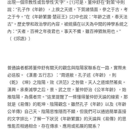
出現一個宗教性或哲學性‘天’字”。[1]可是，董仲舒在“對策”中則
說：“孔子作《年齡》，上揆之天道，下質諸情面，參之于古，考
之于今。”在《年齡繁露·楚莊王》[2]中也說：“年齡之道，奉天法
古”。歷史學和政治學的內容，被統攝在以天為中間的神學系統之
內：“天者，百神之年夜君也。事天不備，雖百神猶無用也。”
（《郊語》）
普通論者都將董仲舒有關天的觀念與陰陽家聯系在一路，實際未
必這般。《漢書·五行志》：“周道敝，孔子述《年齡》，則
《乾》《坤》之陰陽，效《洪范》之咎徵，天人之道燦然著矣。
漢興，承秦滅學之后，景、武之世，董仲舒治《公羊年齡》，始
推陰陽，為儒者宗。”這里提醒了一條懂得董仲舒天論的線索，那
就是《易傳》的乾坤、陰陽觀念。雖然孔子《年齡》以及《年齡
公羊傳》自己天、陰陽思惟隱而不顯，但我們可以通過簡單直接
的文字排比，了解一下狀況《年齡繁露》的天論與《易傳》的思
惟能否相通相合，存在傳承、應用或拓展的關系？