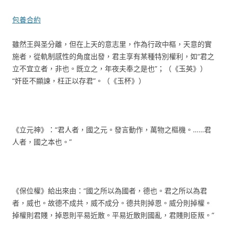
包養合約
雖然王與圣分離，但在上天的意志里，作為行政中樞，天意的實
施者，從軌制感性的角度出發，君主享有某種特別權利，如“君之
立不宜立者，非也。既立之，年夜夫奉之是也”；（《玉英》）
“奸臣不顯諫，枉正以存君”。（《玉杯》）
《立元神》：“君人者，國之元。發言動作，萬物之樞機。……君
人者，國之本也。”
《保位權》給出來由：“國之所以為國者，德也。君之所以為君
者，威也。故德不成共，威不成分。德共則掉恩。威分則掉權。
掉權則君賤，掉恩則平易近散。平易近散則國亂，君賤則臣叛。”