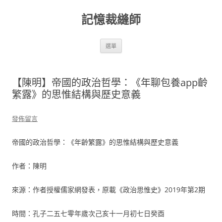
跳
至
記憶裁縫師
主
要
內
容
選單
【陳明】帝國的政治哲學：《年聊包養app齡
繁露》的思惟結構與歷史意義
發佈留言
帝國的政治哲學：《年齡繁露》的思惟結構與歷史意義
作者：陳明
來源：作者授權儒家網發表，原載《政治思惟史》2019年第2期
時間：孔子二五七零年歲次己亥十一月初七日癸酉