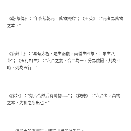
《乾·彖傳》：“年夜哉乾元，萬物資始”；《玉英》：“元者為萬物
之本。”
《系辭上》：“易有太極，是生兩儀，兩儀生四象，四象生八
卦”；《五行相生》：“六合之氣，合二為一，分為陰陽，判為四
時，列為五行。”
《序卦》：“有六合然后有萬物……”；《觀德》：“六合者，萬物
之本，先祖之所出也。”
——這是天的本體論，或許世界的發生論。