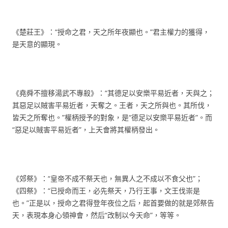
《楚莊王》：“授命之君，天之所年夜顯也。”君主權力的獲得，
是天意的顯現。
《堯舜不擅移湯武不專殺》：“其德足以安樂平易近者，天與之；
其惡足以賊害平易近者，天奪之。王者，天之所與也。其所伐，
皆天之所奪也。”權柄授予的對象，是“德足以安樂平易近者”。而
“惡足以賊害平易近者”，上天會將其權柄發出。
《郊祭》：“皇帝不成不祭天也，無異人之不成以不食父也”；
《四祭》：“已授命而王，必先祭天，乃行王事，文王伐崇是
也。”正是以，授命之君得登年夜位之后，起首要做的就是郊祭告
天，表現本身心領神會，然后“改制以今天命”，等等。