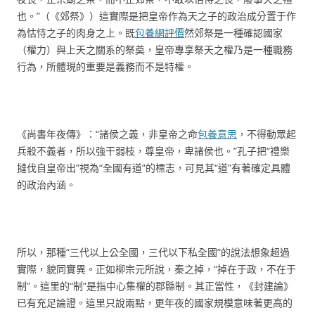
也。”（《郊祭》）這實際是把皇帝作為天之子的政治成分置于作
為怙恃之子的肉身之上。既
包養網評價
然郊祭是一種確認國家
（權力）與上天之關系的祭奠，皇帝專享祭天之權乃是一種職務
行為，所體現的重要是義務而不是特權。
《尚書年夜傳》：“諸侯之義，非皇帝之命
包養意思
，不得動眾起
兵殺不義者，所以強干弱枝，尊皇帝，卑諸侯也。”孔子把“禮樂
撻伐自皇帝出”視為“全國有道”的標志，可見其“道”有著確定具體
的政治內涵。
所以，那種“三代以上公全國，三代以下私全國”的說法想象超過
實際，貌同實異。正如柳宗元所說，秦之掉，“掉在于政，不在于
制”。這里的“制”是指中心集權的郡縣制。其正當性，《封建論》
已有充足論證。這里只說兩點，更年夜的國家規模意味著更高的