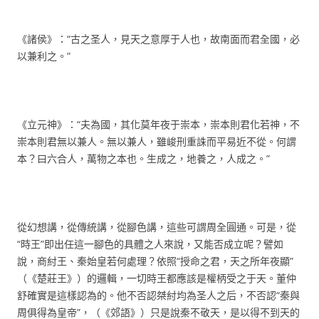
《諸侯》：“古之圣人，見天之意厚于人也，故南面而君全國，必
以兼利之。”
《立元神》：“夫為國，其化莫年夜于崇本，崇本則君化若神，不
崇本則君無以兼人。無以兼人，雖峻刑重誅而平易近不從。何謂
本？曰六合人，萬物之本也。生成之，地養之，人成之。”
從幻想講，從傳統講，從腳色講，這些可謂周全圓通。可是，從
“時王”即出任這一腳色的具體之人來說，又能否成立呢？譬如
說，商紂王、秦始皇若何處理？依照“授命之君，天之所年夜顯”
（《楚莊王》）的邏輯，一切時王都應該是權柄受之于天。董仲
舒確實是這樣認為的。他不否認桀紂均為圣人之后，不否認“秦與
周俱得為皇帝”，（《郊語》）只是說秦不敬天，是以得不到天的