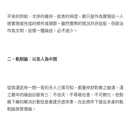
平安的供給、次序的維持、飲食的保證，都只是作為實現這一人
道實現或完成的條件或環節。雖然實際的情況并非這般，但政治
作為文明，這樣一種論述，必不成少。
二
、
軌制論：以圣人為中間
從與漢武帝一問一答的天人三策可知，都董仲舒對秦之崩潰、漢
之艱辛的緣由診斷有三：不信天、不尊敬社會、不可教化。他對
癥下藥的解決計劃恰是重建天道崇奉，在此條件下提出本身的軌
制論與管理論。