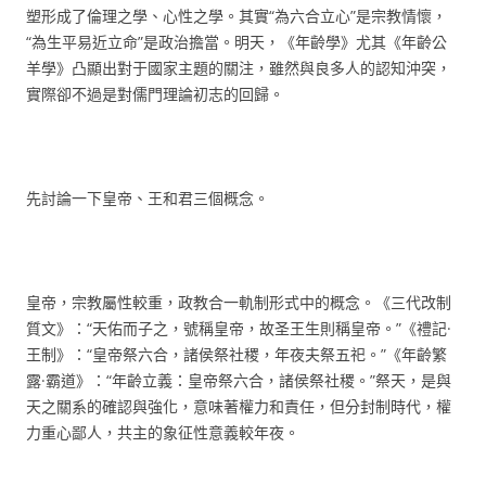
塑形成了倫理之學、心性之學。其實“為六合立心”是宗教情懷，
“為生平易近立命”是政治擔當。明天，《年齡學》尤其《年齡公
羊學》凸顯出對于國家主題的關注，雖然與良多人的認知沖突，
實際卻不過是對儒門理論初志的回歸。
先討論一下皇帝、王和君三個概念。
皇帝，宗教屬性較重，政教合一軌制形式中的概念。《三代改制
質文》：“天佑而子之，號稱皇帝，故圣王生則稱皇帝。”《禮記·
王制》：“皇帝祭六合，諸侯祭社稷，年夜夫祭五祀。”《年齡繁
露·霸道》：“年齡立義：皇帝祭六合，諸侯祭社稷。”祭天，是與
天之關系的確認與強化，意味著權力和責任，但分封制時代，權
力重心鄙人，共主的象征性意義較年夜。