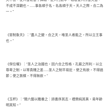
不成不深觀也。……事各順于名，名各順于天。天人之際，合二為
一。”
《官制象天》：“盡人之變，合之天，唯圣人者能之，所以立王事
也。”
《保位權》：“圣人之治國也，因六合之性格，孔竅之所利，以立
尊卑之制，以等貴賤之差……圣人之制平易近，使之有欲，不得過
節；使之敦樸，不得無欲。”
《玉杯》：“簡六藝以贍養之：詩書序其志，禮樂純其美，易年齡
明其知。”