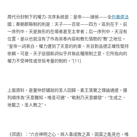
周代分封制下的權力-次序系統是：皇帝——諸侯——全
包養違法
國；秦朝郡縣制的則是：天子——百官——四方。區別在于，前
一序列中，天是無形的在場者甚至主宰者；后一序列中，天沒有
位置，是以也就沒有了作為崇奉內容和教化情勢的“教”之地位。
“皇帝一詞表白，權力遭到了天意的約束，并且對品德正確性堅持
依賴。可是，天子這個新詞似乎并無此種限制之意。它所指向的
權力不受神性或世俗考量的制約。”[11]
上面資料，是董仲舒鋪就的圣人回歸、素王落實之理論通道。擺
列順序為“天意難知，唯圣可通”、“軌制乃天意顯發”、“生成之，
地載之，圣人教之”。
《郊語》：“六合神明之心，與人事成敗之真，固莫之能見也，唯