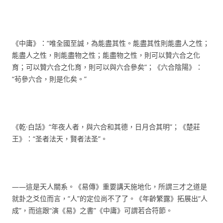
《中庸》：“唯全國至誠，為能盡其性。能盡其性則能盡人之性；
能盡人之性，則能盡物之性；能盡物之性，則可以贊六合之化
育；可以贊六合之化育，則可以與六合參矣”；《六合陰陽》：
“茍參六合，則是化矣。”
《乾·白話》“年夜人者，與六合和其德，日月合其明”；《楚莊
王》：“圣者法天，賢者法圣”。
——這是天人關系。《易傳》重要講天施地化，所謂三才之道是
就卦之爻位而言，“人”的定位尚不了了。《年齡繁露》拓展出“人
成”，而這跟“演《易》之書”《中庸》可謂若合符節。