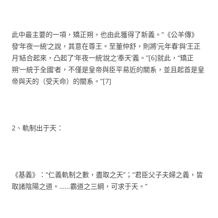
此中最主要的一項，矯正朔，也由此獲得了新義。“《公羊傳》
發‘年夜一統’之說，其意在尊王。至董仲舒，則將‘元年春’與‘王正
月’結合起來，凸起了‘年夜一統’說之‘奉天’義。”[6]就此，“矯正
朔‘一統于全國’者，不僅是皇帝與臣平易近的關系，並且起首是皇
帝與天的（受天命）的關系。”[7]
2、軌制出于天：
《基義》：“仁義軌制之數，盡取之天”；“君臣父子夫婦之義，皆
取諸陰陽之道。……霸道之三綱，可求于天。”