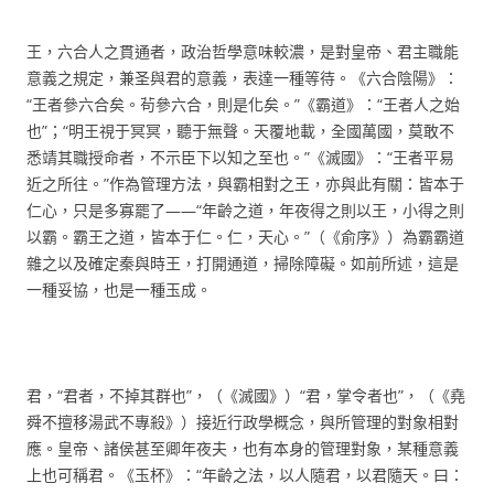
王，六合人之貫通者，政治哲學意味較濃，是對皇帝、君主職能
意義之規定，兼圣與君的意義，表達一種等待。《六合陰陽》：
“王者參六合矣。茍參六合，則是化矣。”《霸道》：“王者人之始
也”；“明王視于冥冥，聽于無聲。天覆地載，全國萬國，莫敢不
悉靖其職授命者，不示臣下以知之至也。”《滅國》：“王者平易
近之所往。”作為管理方法，與霸相對之王，亦與此有關：皆本于
仁心，只是多寡罷了——“年齡之道，年夜得之則以王，小得之則
以霸。霸王之道，皆本于仁。仁，天心。”（《俞序》）為霸霸道
雜之以及確定秦與時王，打開通道，掃除障礙。如前所述，這是
一種妥協，也是一種玉成。
君，“君者，不掉其群也”，（《滅國》）“君，掌令者也”，（《堯
舜不擅移湯武不專殺》）接近行政學概念，與所管理的對象相對
應。皇帝、諸侯甚至卿年夜夫，也有本身的管理對象，某種意義
上也可稱君。《玉杯》：“年齡之法，以人隨君，以君隨天。曰：