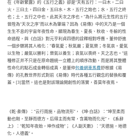
在《年齡繁露》的《五行之義》卻是“天有五行：一曰木，二曰
火，三曰土，四曰金，五曰水。木，五行之始也；水，五行之終
也；土，五行之中也。此其天次之序也。”為什么將元生性的五行
晉陞為“天次之序”而以木為肇端？因為《易傳》中的天乃是一個
生生不息的宇宙年夜性命，顯現為春生、夏長、秋收、冬躲的性
命過程，與《白話》對元亨利貞四德的詮釋相對呼應。董仲舒進
一個步驟將其人格化：“春氣愛；秋氣嚴；夏氣樂；冬氣哀。愛氣
以生物；嚴氣以勝利；樂氣以養生；哀氣以喪終。天之志也。”這
種修正并不只是在原命題統一立體上的順序改動，而是將其整體
性命化的點石成金轉俗成真，是董仲
包養網車馬費
舒根據《易
傳》的孔教世界形式對前《易傳》時代各種五行觀念的替換和覆
蓋。[3]當然，這也是對該理論開創性的落實，善莫年夜焉。
《乾·彖傳》：“云行雨施，品物流形”，《坤·白話》：“坤至柔而
動也剛，至靜而德方。后得主而有常，含萬物而化光”，《系辭
上》：“乾知年夜始，坤作成物”；《人副天數》：“天德施，地德
化，人德義”。