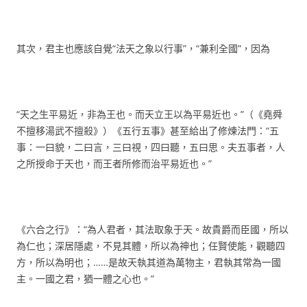
其次，君主也應該自覺“法天之象以行事”，“兼利全國”，因為
“天之生平易近，非為王也。而天立王以為平易近也。”（《堯舜
不擅移湯武不擅殺》）《五行五事》甚至給出了修煉法門：“五
事：一曰貌，二曰言，三曰視，四曰聽，五曰思。夫五事者，人
之所授命于天也，而王者所修而治平易近也。”
《六合之行》：“為人君者，其法取象于天。故貴爵而臣國，所以
為仁也；深居隱處，不見其體，所以為神也；任賢使能，觀聽四
方，所以為明也；……是故天執其道為萬物主，君執其常為一國
主。一國之君，猶一體之心也。”