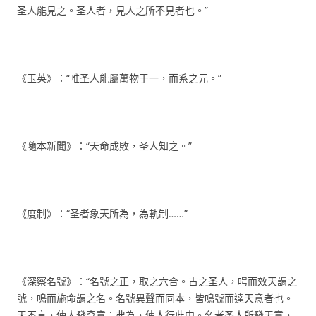
圣人能見之。圣人者，見人之所不見者也。”
《玉英》：“唯圣人能屬萬物于一，而系之元。”
《隨本新聞》：“天命成敗，圣人知之。”
《度制》：“圣者象天所為，為軌制……”
《深察名號》：“名號之正，取之六合。古之圣人，呺而效天謂之
號，鳴而施命謂之名。名號異聲而同本，皆鳴號而達天意者也。
天不言，使人發奇意；弗為，使人行此中。名者圣人所發天意，