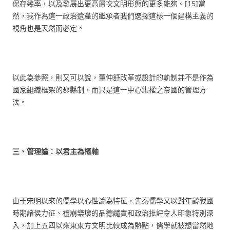
保存幾率，以及發展出更高層次文明形態的更多能夠。[15]當
然，我作為這一政治遺產的繼承者我們選擇這樣一個建構主義的
視角也是天然而必定。
以此為參照，則又可以說，董仲舒改革或設計的軌制并不是作為
國家組織框架的郡縣制，而只是這一中心集權之帝國的管理方
法。
三
、
管理論：以君主為樞軸
由于宋明以來的儒學以心性論為特征，先秦儒學又以對年齡戰國
時期諸侯力征、禮崩樂壞的品德譴責和政治批評令人印象特別深
入，加上五四以來東東方文明比較成為熱點，儒學就被想當然地