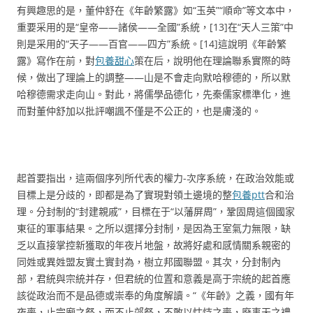
有興趣思的是，董仲舒在《年齡繁露》如“玉英”“順命”等文本中，
重要采用的是“皇帝——諸侯——全國”系統，[13]在“天人三策”中
則是采用的“天子——百官——四方”系統。[14]這說明《年齡繁
露》寫作在前，對
包養甜心
策在后，說明他在理論聯系實際的時
候，做出了理論上的調整——山是不會走向默哈穆德的，所以默
哈穆德需求走向山。對此，將儒學品德化，先秦儒家標準化，進
而對董仲舒加以批評嘲諷不僅是不公正的，也是膚淺的。
起首要指出，這兩個序列所代表的權力-次序系統，在政治效能或
目標上是分歧的，即都是為了實現對領土邊境的整
包養ptt
合和治
理。分封制的“封建親戚”，目標在于“以藩屏周”，鞏固周這個國家
東征的軍事結果。之所以選擇分封制，是因為王室氣力無限，缺
乏以直接掌控新獲取的年夜片地盤，故將好處和感情關系親密的
同姓或異姓盟友實土實封為，樹立邦國聯盟。其次，分封制內
部，君統與宗統并存，但君統的位置和意義是高于宗統的起首應
該從政治而不是品德或崇奉的角度解讀。“《年齡》之義，國有年
夜喪，止宗廟之祭，而不止郊祭，不敢以怙恃之喪，廢事天之禮