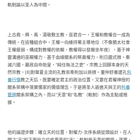
軌制論以圣人為中間。
上古堯、舜、禹、湯敬敷五教，巫君合一，王權和教權合一成為
傳統。在這種組合中，王權一向維持著主導地位（不像猶太社會
王權疲弱，構成對教權的依賴，教權得以發展坐年夜），基于神
靈溝通的巫覡權力、基于血緣關系的祭奠權力，則日趨式微。秦
滅六國，嬴政自命始皇，“純任執法之吏”，宗教上回歸本身的天
然宗教，[8]對華夏主流的孔教崇奉則加以排擠。董仲舒重建孔
包
養行情
教之天后，既要確定君主的政治位置，又要在君權神授的
關系架構中落實儒家的價值理念，于是將圣人嵌進天與王的
包養
管道
關系架構之內，而以“天意”和“名教”（軌制）作為支點或根
據。
他的論證步驟：確立天的位置，對權力-次序系統從頭設計，在人
間之“王”的下面設立位格更高的“天”；軌制是天意的顯現、落實，