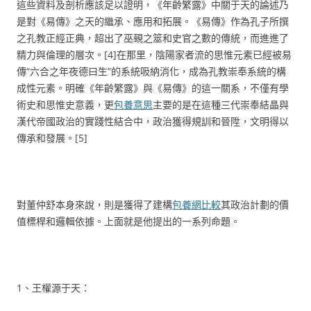
這些資料及剖析應該足以證明，《年齡繁露》中關于天的論述乃
是對《易傳》之天的繼承、應用和拓展。《易傳》作為孔子所撰
之孔教正經正典，超出了巫覡之筮和史官之數的傳統，而進進了
精力與倫理的層次。[4]在那里，陰陽家者流的思惟元素已經被易
傳“六合之年夜德曰生”的系統吸納消化，成為孔教崇奉系統的構
成性元素。明確《年齡繁露》與《易傳》的這一關系，不僅有學
術史和思惟史意義，更
包養意思
主要的是在這種三代崇奉結晶與
漢代帝國政治的實踐性結合中，政治獲得規訓和晉陞，文明得以
傳承和發展。[5]
對董仲舒本身來說，則是獲得了建構
包養網比較
其政治計劃的價
值標桿和邏輯依據。上面就是他提出的一系列命題。
1、王權源于天：