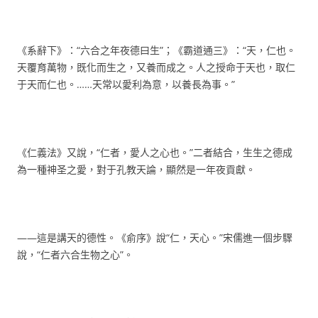
《系辭下》：“六合之年夜德曰生”；《霸道通三》：“天，仁也。
天覆育萬物，既化而生之，又養而成之。人之授命于天也，取仁
于天而仁也。……天常以愛利為意，以養長為事。”
《仁義法》又說，“仁者，愛人之心也。”二者結合，生生之德成
為一種神圣之愛，對于孔教天論，顯然是一年夜貢獻。
——這是講天的德性。《俞序》說“仁，天心。”宋儒進一個步驟
說，“仁者六合生物之心”。