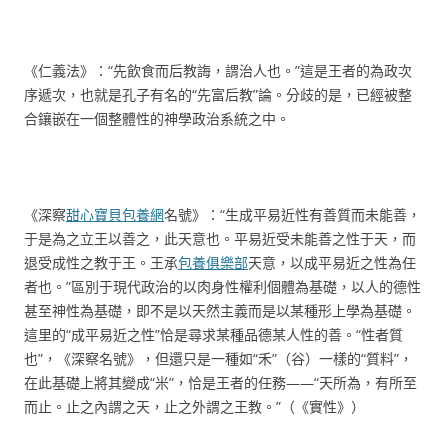
《仁義法》：“先飲食而后教誨，謂治人也。”這是王者的為政次
序遞次，也就是孔子有名的“先富后教”論。分歧的是，已經被整
合鑲嵌在一個整體性的神學政治系統之中。
《深察
甜心寶貝包養網
名號》：“生成平易近性有善質而未能善，
于是為之立王以善之，此天意也。平易近受未能善之性于天，而
退受成性之教于王。王承
包養俱樂部
天意，以成平易近之性為任
者也。”區別于現代政治的以肉身性權利個體為基礎，以人的德性
甚至神性為基礎，即不是以天然主義而是以某種形上學為基礎。
這里的“成平易近之性”恰是尋求某種品德某人性的善。“性者質
也”，《深察名號》，但還只是一種如“禾”（谷）一樣的“質料”，
在此基礎上將其變成“米”，恰是王者的任務——“天所為，有所至
而止。止之內謂之天，止之外謂之王教。”（《實性》）