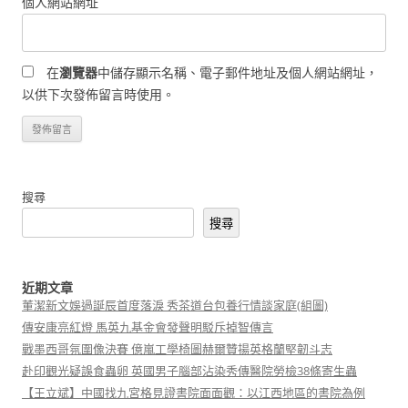
個人網站網址
在
瀏覽器
中儲存顯示名稱、電子郵件地址及個人網站網址，
以供下次發佈留言時使用。
搜尋
搜尋
近期文章
董潔新文娛過誕辰首度落淚 秀茶道台包養行情談家庭(組圖)
傳安康亮紅燈 馬英九基金會發聲明駁斥掉智傳言
戰墨西哥氛圍像決賽 億嵐工學椅圖赫爾贊揚英格蘭堅韌斗志
赴印觀光疑誤食蟲卵 英國男子腦部沾染秀傳醫院勞檢38條寄生蟲
【王立斌】中國找九宮格見證書院面面觀：以江西地區的書院為例