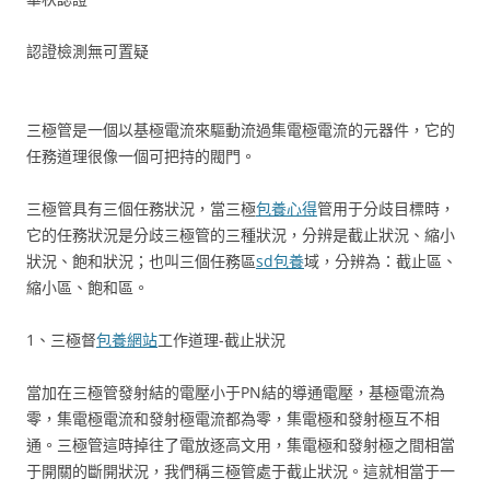
認證檢測無可置疑
三極管是一個以基極電流來驅動流過集電極電流的元器件，它的
任務道理很像一個可把持的閥門。
三極管具有三個任務狀況，當三極
包養心得
管用于分歧目標時，
它的任務狀況是分歧三極管的三種狀況，分辨是截止狀況、縮小
狀況、飽和狀況；也叫三個任務區
sd包養
域，分辨為：截止區、
縮小區、飽和區。
1、三極督
包養網站
工作道理-截止狀況
當加在三極管發射結的電壓小于PN結的導通電壓，基極電流為
零，集電極電流和發射極電流都為零，集電極和發射極互不相
通。三極管這時掉往了電放逐高文用，集電極和發射極之間相當
于開關的斷開狀況，我們稱三極管處于截止狀況。這就相當于一