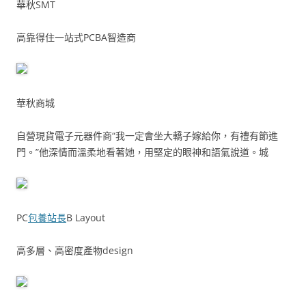
華秋SMT
高靠得住一站式PCBA智造商
華秋商城
自營現貨電子元器件商“我一定會坐大轎子嫁給你，有禮有節進
門。”他深情而溫柔地看著她，用堅定的眼神和語氣說道。城
PC
包養站長
B Layout
高多層、高密度產物design