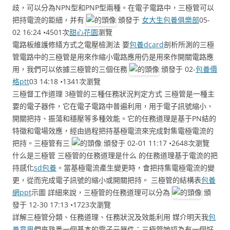
歧，可以分為NPN型和PNP型兩種。在電子電路中，三極管可以
把持電流的鉅細，并有
頒發于
女大生包養俱樂部
05-
02 16:24 •4501次
甜心花園
瀏覽
電路板維護修繕方式之電壓檢測法 要
包養dcard
剖析所測的三極
管電路中的三極管是用來作縮小電路應用仍是用來作開關電路應
用，我們可以依據三極管的三個任務
頒發于 02-
包養價
格ptt
03 14:18 •1341次瀏覽
三極督工作道理 3極管的三種任務狀況判定方式 三極管是一種主
要的電子器件，它在電子電路中普遍利用，用于電子訊號縮小、
開關把持、振蕩和穩壓等多種效能。它的任務道理是基于PN結的
特徵和電場效應，經由過程把持基極電流來完成對集電極電流的
把持。三極管有三
頒發于 02-01 11:17 •2648次瀏覽
什么是三極管 三極管的任務道理是什么 的任務道理基于電流的把
持感化
sd包養
。當基極電流產生變更時，會把持集電極電流的變
更，從而完成電子訊號的縮小或開關把持。 三極管的結構表
包養
網ppt
示圖 詳細來說，三極管的任務道理可以分為
頒
發于 12-30 17:13 •1723次瀏覽
詳解三極管分類、任務道理、任務狀況及效能利用 媒介明天我
包
養意思
們來熟悉一個基本的電子元器件：三極管她認為有一個好