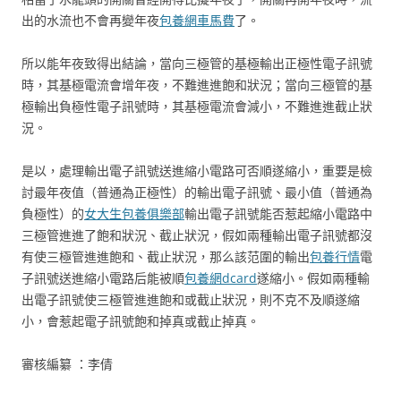
出的水流也不會再變年夜
包養網車馬費
了。
所以能年夜致得出結論，當向三極管的基極輸出正極性電子訊號
時，其基極電流會增年夜，不難進進飽和狀況；當向三極管的基
極輸出負極性電子訊號時，其基極電流會減小，不難進進截止狀
況。
是以，處理輸出電子訊號送進縮小電路可否順遂縮小，重要是檢
討最年夜值（普通為正極性）的輸出電子訊號、最小值（普通為
負極性）的
女大生包養俱樂部
輸出電子訊號能否惹起縮小電路中
三極管進進了飽和狀況、截止狀況，假如兩種輸出電子訊號都沒
有使三極管進進飽和、截止狀況，那么該范圍的輸出
包養行情
電
子訊號送進縮小電路后能被順
包養網dcard
遂縮小。假如兩種輸
出電子訊號使三極管進進飽和或截止狀況，則不克不及順遂縮
小，會惹起電子訊號飽和掉真或截止掉真。
審核編纂 ：李倩