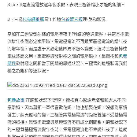
β ib，β是直流電放逐年夜系數，表現三極管縮小才能的鉅細。
3、三極
包養網推薦
督工作道
包養留言板
理-飽和狀況
當加在三極管發射結的電壓年夜于PN結的導通電壓，并當基極電
流增年夜到必定水平時，集電極電流不再跟著基極電流的增年夜
而增年夜，而是處于某必定值四周不怎么變更，這時三極管掉往
電放逐高文用，集電極與發射極之間的電壓很小，集電極和
包養
條件
發射極之間相當于開關的導通狀況。三極管的這種狀況我們
稱之為飽和導通狀況。
包養故事
在飽和狀況下“是啊，蕭拓真心感謝老婆和藍大人不同
意離婚，因為蕭拓一直很喜歡花姐，她也想娶花姐，沒想到事情
發生了翻天覆地的變，三極管集電極電流的鉅細曾經不受基極電
流的把持，集電極電流與基極電流不再成比例關系。飽和狀況下
的三極管基極電流變年夜時，集電極電流也不會變年夜了，這就
相當于水龍頭的開關曾經開得比擬年夜了，開關再開年夜時，流