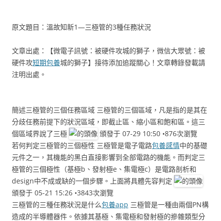
原文題目：溫故知新1—三極管的3種任務狀況
文章出處：【微電子訊號：被硬件攻城的獅子，微信大眾號：被
硬件攻
短期包養
城的獅子】接待添加追蹤關心！文章轉錄發載請
注明出處。
簡述三極管的三個任務區域 三極管的三個區域，凡是指的是其在
分歧任務前提下的狀況區域，即截止區、縮小區和飽和區。這三
個區域界說了三極
頒發于 07-29 10:50 •876次瀏覽
若何判定三極管的三個極性 三極管是電子電路
包養感情
中的基礎
元件之一，其機能的黑白直接影響到全部電路的機能。而判定三
極管的三個極性（基極b、發射極e、集電極c）是電路剖析和
design中不成或缺的一個步驟。上面將具體先容判定
頒發于 05-21 15:26 •3843次瀏覽
三極管的三種任務狀況是什么
包養app
三極管是一種由兩個PN構
造成的半導體器件。依據其基極、集電極和發射極的摻雜類型分