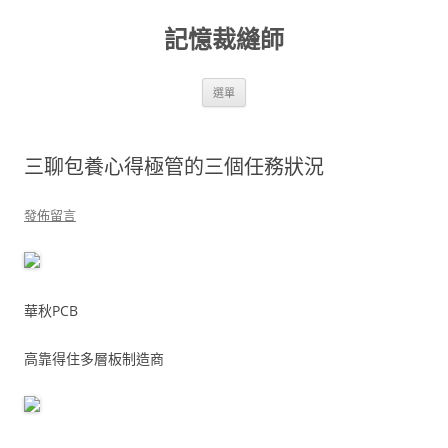
跳
至
記憶裁縫師
主
要
內
容
選單
三聊包養心得極管的三個任務狀況
發佈留言
華秋PCB
高靠得住多層板制造商