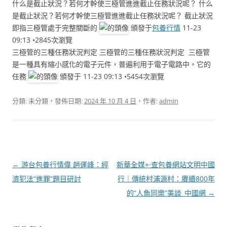
什么是截止狀況？若何才幹使三極管進進截止任務狀況呢？ 什么
是截止狀況？若何才幹使三極管進進截止任務狀況呢？ 截止狀況
即指三極管處于完整關斷的
頒發于
包養行情
11-23
09:13 •2845次瀏覽
三極管的三種任務狀況判定 三極管的三種任務狀況判定 三極管
是一種具有縮小感化的電子元件，普遍利用于電子電路中。它的
任務
頒發于 11-23 09:13 •5454次瀏覽
分類: 未分類，發佈日期:
2024 年 10 月 4 日
，作者:
admin
文
←
游台包養行情偉 趙運峰：經
新華全媒+·查包養網站文明中國
章
濟犯法“進罪”題目研討
行｜傳統村浦源村：賡續800年
導
的“人魚同樂”美談_中國網
→
覽