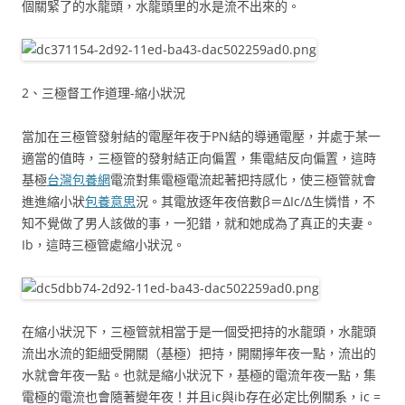
個關緊了的水龍頭，水龍頭里的水是流不出來的。
2、三極督工作道理-縮小狀況
當加在三極管發射結的電壓年夜于PN結的導通電壓，并處于某一
適當的值時，三極管的發射結正向偏置，集電結反向偏置，這時
基極
台灣包養網
電流對集電極電流起著把持感化，使三極管就會
進進縮小狀
包養意思
況。其電放逐年夜倍數β＝ΔIc/Δ生憐惜，不
知不覺做了男人該做的事，一犯錯，就和她成為了真正的夫妻。
Ib，這時三極管處縮小狀況。
在縮小狀況下，三極管就相當于是一個受把持的水龍頭，水龍頭
流出水流的鉅細受開關（基極）把持，開關擰年夜一點，流出的
水就會年夜一點。也就是縮小狀況下，基極的電流年夜一點，集
電極的電流也會隨著變年夜！并且ic與ib存在必定比例關系，ic =