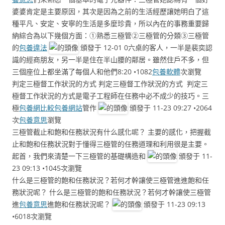
婆婆肯定是主要原因，其次是因為之前的生活經歷讓她明白了這
種平凡、安定、安寧的生活是多麼珍貴，所以內在的事務重要歸
納綜合為以下幾個方面：①熟悉三極管②三極管的分類③三極管
的
包養違法
頒發于 12-01 0六桌的客人，一半是裴奕認
識的經商朋友，另一半是住在半山腰的鄰居。雖然住戶不多，但
三個座位上都坐滿了每個人和他們8:20 •1082
包養軟體
次瀏覽
判定三極督工作狀況的方式 判定三極督工作狀況的方式 判定三
極督工作狀況的方式是電子工程師在任務中必不成少的技巧。三
極
包養網比較
包養網站
管作
頒發于 11-23 09:27 •2064
次
包養意思
瀏覽
三極管截止和飽和任務狀況有什么感化呢？ 主要的感化，把握截
止和飽和任務狀況對于懂得三極管的任務道理和利用很是主要。
起首，我們來清楚一下三極管的基礎構造和
頒發于 11-
23 09:13 •1045次瀏覽
什么是三極管的飽和任務狀況？若何才幹讓使三極管進進飽和任
務狀況呢？ 什么是三極管的飽和任務狀況？若何才幹讓使三極管
進
包養意思
進飽和任務狀況呢？
頒發于 11-23 09:13
•6018次瀏覽