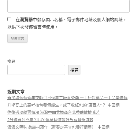
在
瀏覽器
中儲存顯示名稱、電子郵件地址及個人網站網址，
以供下次發佈留言時使用。
搜尋
搜尋
近期文章
新加坡葡萄酒年夜師洪日億嵐工廠直營瀚 一手研討藥品一手品鑒佳釀
升學宴上的高考核包養價錢生，成了收紅包的“東西人”？_中國網
往復峇淡船票價漲 港灣中間兌換商台北秀傳健檢喊苦
2分錢買到門票？JIUYI俱意翻修設計故宮緊急道歉
濃濃文明味 美麗村落年（新春走基查包養行情層）_中國網