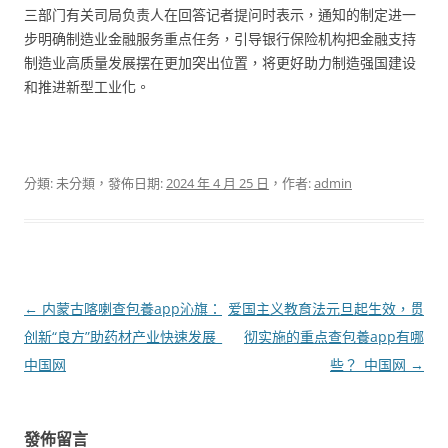
三部门有关司局负责人在回答记者提问时表示，通知的制定进一
步明确制造业金融服务重点任务，引导银行保险机构把金融支持
制造业高质量发展摆在更加突出位置，将更好助力制造强国建设
和推进新型工业化。
分類: 未分類，發佈日期:
2024 年 4 月 25 日
，作者:
admin
文
←
内蒙古喀喇查包養app沁旗：
爱国主义教育法元旦起生效，贯
章
创新“良方”助药材产业快速发展_
彻实施的重点查包養app有哪
導
中国网
些？_中国网
→
覽
發佈留言