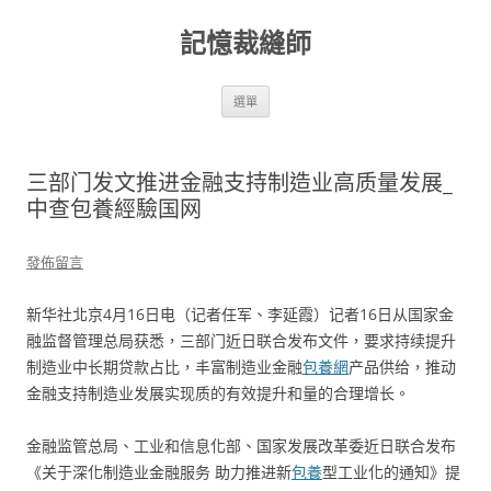
跳
至
記憶裁縫師
主
要
內
容
選單
三部门发文推进金融支持制造业高质量发展_
中查包養經驗国网
發佈留言
新华社北京4月16日电（记者任军、李延霞）记者16日从国家金
融监督管理总局获悉，三部门近日联合发布文件，要求持续提升
制造业中长期贷款占比，丰富制造业金融
包養網
产品供给，推动
金融支持制造业发展实现质的有效提升和量的合理增长。
金融监管总局、工业和信息化部、国家发展改革委近日联合发布
《关于深化制造业金融服务 助力推进新
包養
型工业化的通知》提