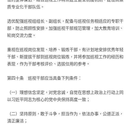
质专业化干部队伍。
选优配强巡视组组长、副组长，配备与巡视任务相适应的专职干
部，防止照顾性安排。加强巡视干部规范管理，加大教育培训、
轮岗交流力度。
重视在巡视岗位发现、培养、锻炼干部，有计划地安排优秀年轻
干部、新提拔干部到巡视岗位锻炼，并将参加巡视工作的经历和
表现，作为干部考核评价、选拔任用的参考。
第四十条 巡视干部应当具备下列条件：
（一）理想信念坚定，对党忠诚，自觉在思想上政治上行动上同
以习近平同志为核心的党中央保持高度一致；
（二）坚持原则，敢于斗争，担当作为，依法办事，公道正派，
清正廉洁；