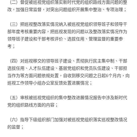
（二）督促被巡视党组织落实新时代党的组织路线方面问题的整
改，加强日常监督，对突出问题组织开展集中整治、专项治理；
（三）把巡视整改落实情况纳入被巡视党组织领导班子和领导干
部年度考核重要内容，把巡视发现的问题以及整改落实情况作为
领导班子建设和干部考核评价、选拔任用、管理监督的重要参
考；
（四）对巡视移交的领导班子建设、贯彻执行民主集中制、干部
选拔任用、人才队伍建设、基层党组织和党员队伍建设、干部担
当作为等方面问题依规处置，自收到移交问题之日起6个月内，向
巡视工作领导小组办公室反馈处置进展情况；
（五）审核被巡视党组织的集中整改进展情况报告中涉及新时代
党的组织路线方面的内容；
（六）指导下级组织部门加强对被巡视党组织落实巡视整改情况
的监督；