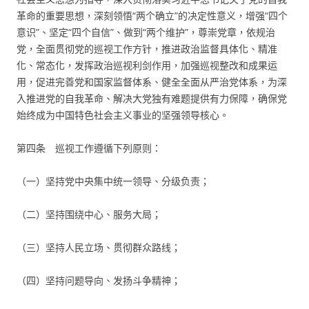
革命的重要思想，深刻领悟“两个确立”的决定性意义，增强“四个
意识”、坚定“四个自信”、做到“两个维护”，尊崇党章，依规治
党，全面贯彻党的巡视工作方针，推进政治监督具体化、精准
化、常态化，发挥政治巡视利剑作用，加强巡视整改和成果运
用，促进完善党和国家监督体系、健全全面从严治党体系，为深
入推进党的自我革命、解决大党独有难题提供有力保障，确保党
始终成为中国特色社会主义事业的坚强领导核心。
第四条 巡视工作遵循下列原则：
（一）坚持党中央集中统一领导、分级负责；
（二）坚持围绕中心、服务大局；
（三）坚持人民立场、贯彻群众路线；
（四）坚持问题导向、发扬斗争精神；