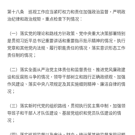
第十八条 巡视工作应当紧盯权力和责任加强政治监督，严明政
治纪律和政治规矩，重点检查下列情况：
（一）落实党的理论和路线方针政策、党中央重大决策部署特别
是贯彻习近平总书记重要讲话和重要指示批示精神的情况，执行
党章和其他党内法规、履行职能责任的情况，落实意识形态工作
责任制的情况；
（二）落实全面从严治党主体责任和监督责任、推进党风廉政建
设和反腐败斗争的情况，领导干部树立和践行正确政绩观、加强
作风建设、落实中央八项规定及其实施细则精神、廉洁自律的情
况；
（三）落实新时代党的组织路线，贯彻执行民主集中制，加强领
导班子和干部人才队伍建设、基层党组织和党员队伍建设的情
况；
（四）落实巡视监督以及审计、财会、统计等其他监督发现问题