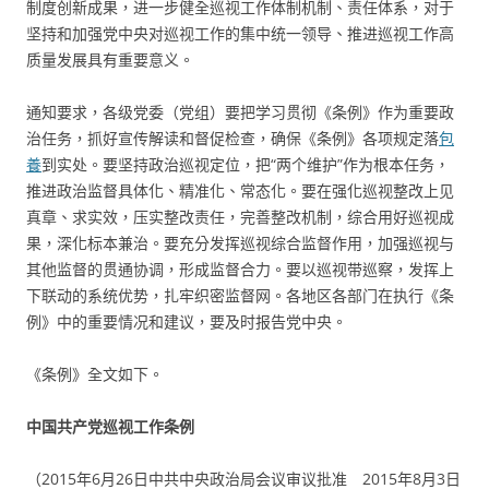
制度创新成果，进一步健全巡视工作体制机制、责任体系，对于
坚持和加强党中央对巡视工作的集中统一领导、推进巡视工作高
质量发展具有重要意义。
通知要求，各级党委（党组）要把学习贯彻《条例》作为重要政
治任务，抓好宣传解读和督促检查，确保《条例》各项规定落
包
養
到实处。要坚持政治巡视定位，把“两个维护”作为根本任务，
推进政治监督具体化、精准化、常态化。要在强化巡视整改上见
真章、求实效，压实整改责任，完善整改机制，综合用好巡视成
果，深化标本兼治。要充分发挥巡视综合监督作用，加强巡视与
其他监督的贯通协调，形成监督合力。要以巡视带巡察，发挥上
下联动的系统优势，扎牢织密监督网。各地区各部门在执行《条
例》中的重要情况和建议，要及时报告党中央。
《条例》全文如下。
中国共产党巡视工作条例
（2015年6月26日中共中央政治局会议审议批准 2015年8月3日