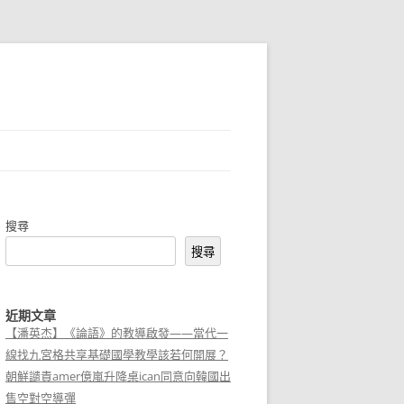
搜尋
搜尋
近期文章
【潘英杰】《論語》的教導啟發——當代一
線找九宮格共享基礎國學教學該若何開展？
朝鮮譴責amer億嵐升降桌ican同意向韓國出
售空對空導彈