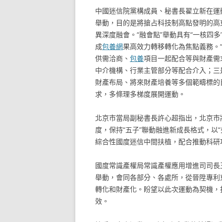
中國迷信院黨構成員、秘書長翟立新在運
舉動，目的是將搶占科技制高點發明的高
異深度融會。“融會點”舉動具有“一核四多
成
包養網
果高效力轉移轉化為焦點義務。
供需洽商、
包養
項目一起配合等與財產需
中介機構、行業主管部分等配合介入；三
財產布局、將來財產培養等多個範疇標的
求，多條理多梯度展開運動。
北京市當局副秘書長許心超指出，北京市
度，保持“五子”聯動融進新成長格式，以
綜合性國度迷信中間扶植，配合推動科研
國度常識產權局常識產權應用增進司司長
舉動，會同各部分、各處所，從晉陞專利
轉化和財產化。盼望以此次運動為契機，
效。