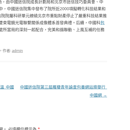
運動，由中國迷信院成長計劃局和北京市迷信技巧委員會、中
中，中國迷信院集中發布了院所近2000項擬轉化科技結果和
迷信院院屬科研單元繚繞北京市重點財產停止了嚴重科技結果推
雙束電鏡光電聯繫關係成像體系首發典禮。后續，中國科
包
處所當局的深刻一起配合，完美和諧聯動、上風互補的任務
，作者:
admin
溫_中國
中國迷信院第三屆雁棲青年論查包養網站壇舉行_
中國網
→
開。
必填欄位標示為
*