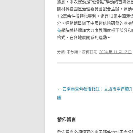
據悉，本次運動是“融會點”舉動的首場
關村科技園區治理委員會配合主辦。運動
1.2萬余件擬轉化專利。還有12家中國
介。運動還舉辦了中國迷信院研發的冷凍
養
學院將持續加大力度與國度相干部分和
格式，在各地展開系列運動。
分類: 未分類，發佈日期:
2024 年 11 月 12 日
文
←
云南麗查包養價錢江：文旅市場連續升
章
網
導
覽
發佈留言
發佈留言必須填寫的電子郵件地址不會公