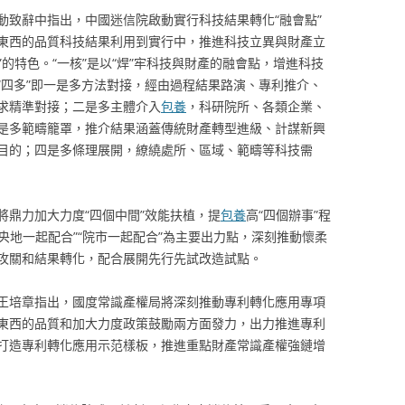
動致辭中指出，中國迷信院啟動實行科技結果轉化“融會點”
東西的品質科技結果利用到實行中，推進科技立異與財產立
”的特色。“一核”是以“焊”牢科技與財產的融會點，增進科技
“四多”即一是多方法對接，經由過程結果路演、專利推介、
求精準對接；二是多主體介入
包養
，科研院所、各類企業、
是多範疇籠罩，推介結果涵蓋傳統財產轉型進級、計謀新興
目的；四是多條理展開，繚繞處所、區域、範疇等科技需
將鼎力加大力度“四個中間”效能扶植，提
包養
高“四個辦事”程
“央地一起配合”“院市一起配合”為主要出力點，深刻推動懷柔
攻關和結果轉化，配合展開先行先試改造試點。
王培章指出，國度常識產權局將深刻推動專利轉化應用專項
東西的品質和加大力度政策鼓勵兩方面發力，出力推進專利
打造專利轉化應用示范樣板，推進重點財產常識產權強鏈增