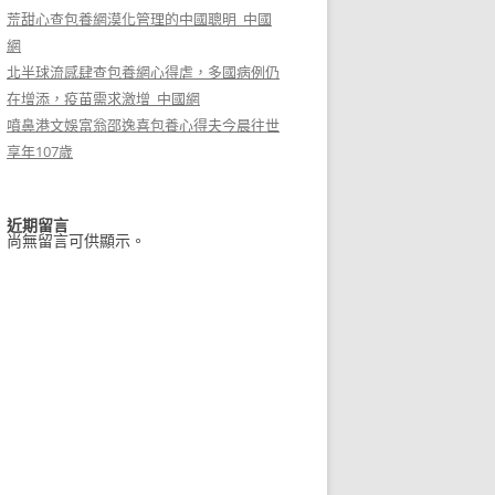
荒甜心查包養網漠化管理的中國聰明_中國
網
北半球流感肆查包養網心得虐，多國病例仍
在增添，疫苗需求激增_中國網
噴鼻港文娛富翁邵逸喜包養心得夫今晨往世
享年107歲
近期留言
尚無留言可供顯示。