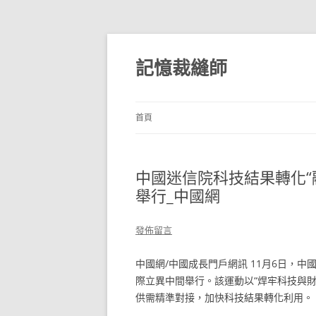
跳
至
主
記憶裁縫師
要
內
容
首頁
中國迷信院科技結果轉化“
舉行_中國網
發佈留言
中國網/中國成長門戶網訊 11月6日，
際立異中間舉行。該運動以“焊牢科技與
供需精準對接，加快科技結果轉化利用。