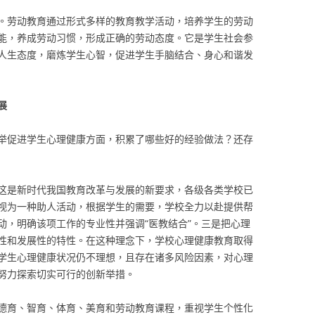
。劳动教育通过形式多样的教育教学活动，培养学生的劳动
能，养成劳动习惯，形成正确的劳动态度。它是学生社会参
人生态度，磨炼学生心智，促进学生手脑结合、身心和谐发
展
举促进学生心理健康方面，积累了哪些好的经验做法？还存
这是新时代我国教育改革与发展的新要求，各级各类学校已
视为一种助人活动，根据学生的需要，学校全力以赴提供帮
动，明确该项工作的专业性并强调“医教结合”。三是把心理
性和发展性的特性。在这种理念下，学校心理健康教育取得
学生心理健康状况仍不理想，且存在诸多风险因素，对心理
努力探索切实可行的创新举措。
德育、智育、体育、美育和劳动教育课程，重视学生个性化