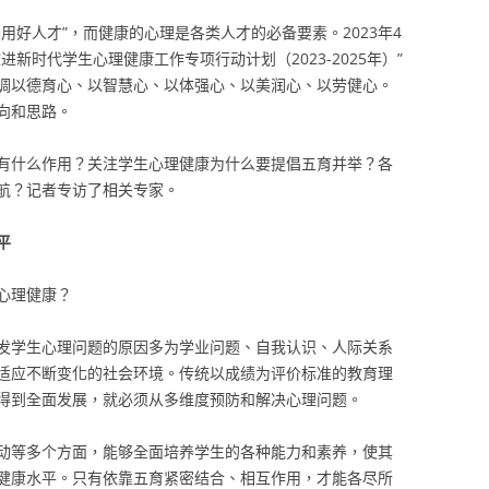
用好人才”，而健康的心理是各类人才的必备要素。2023年4
新时代学生心理健康工作专项行动计划（2023-2025年）”
调以德育心、以智慧心、以体强心、以美润心、以劳健心。
向和思路。
有什么作用？关注学生心理健康为什么要提倡五育并举？各
航？记者专访了相关专家。
平
心理健康？
发学生心理问题的原因多为学业问题、自我认识、人际关系
适应不断变化的社会环境。传统以成绩为评价标准的教育理
得到全面发展，就必须从多维度预防和解决心理问题。
动等多个方面，能够全面培养学生的各种能力和素养，使其
健康水平。只有依靠五育紧密结合、相互作用，才能各尽所