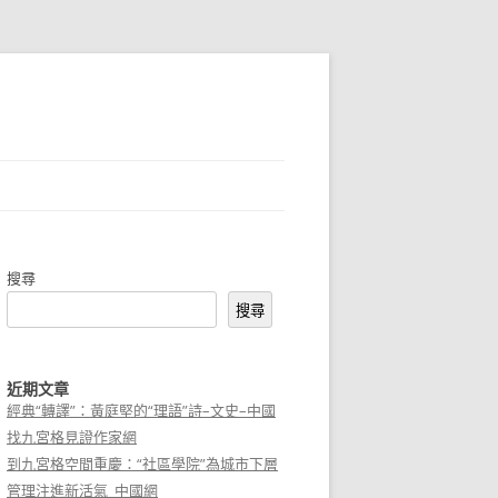
搜尋
搜尋
近期文章
經典“轉譯”：黃庭堅的“理語”詩–文史–中國
找九宮格見證作家網
到九宮格空間重慶：“社區學院”為城市下層
管理注進新活氣_中國網