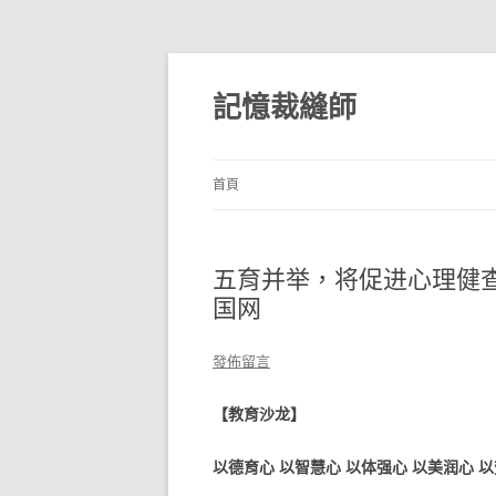
跳
至
主
記憶裁縫師
要
內
容
首頁
五育并举，将促进心理健
国网
發佈留言
【教育沙龙】
以德育心 以智慧心 以体强心 以美润心 