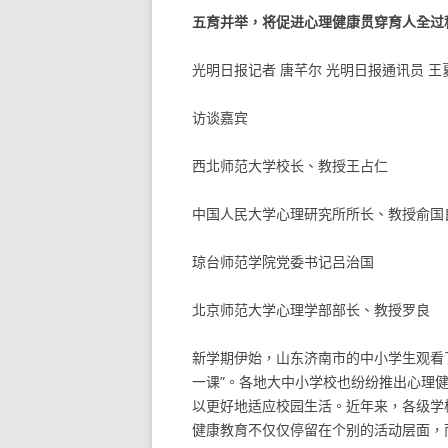
五育并举，将促进心理健康贯穿育人全过
光明日报记者 唐芊尔 光明日报通讯员 王
访谈嘉宾
西北师范大学校长、教授王占仁
中国人民大学心理研究所所长、教授俞国
琼台师范学院党委书记吕治国
北京师范大学心理学部部长、教授罗良
新学期伊始，山东济南市的中小学生观看
一课”。各地大中小学校也纷纷推出心理
以更好地适应校园生活。近年来，各级学
健康教育不仅仅停留在个别的活动层面，