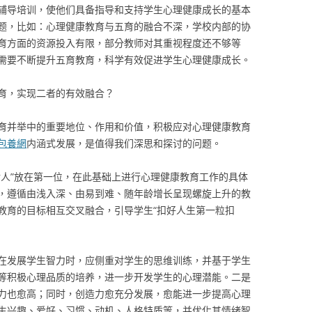
辅导培训，使他们具备指导和支持学生心理健康成长的基本
题，比如：心理健康教育与五育的融合不深，学校内部的协
育方面的资源投入有限，部分教师对其重视程度还不够等
需要不断提升五育教育，科学有效促进学生心理健康成长。
育，实现二者的有效融合？
育并举中的重要地位、作用和价值，积极应对心理健康教育
包養網
内涵式发展，是值得我们深思和探讨的问题。
树人”放在第一位，在此基础上进行心理健康教育工作的具体
，遵循由浅入深、由易到难、随年龄增长呈现螺旋上升的教
教育的目标相互交叉融合，引导学生“扣好人生第一粒扣
在发展学生智力时，应侧重对学生的思维训练，并基于学生
等积极心理品质的培养，进一步开发学生的心理潜能。二是
力也愈高；同时，创造力愈充分发展，愈能进一步提高心理
生兴趣、爱好、习惯、动机、人格特质等，并优化其情绪智