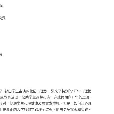
程
夏雯
良
了5部由学生主演的校园心理剧，迎来了特别的“开学心理第
健康教育活动，帮助学生调整心态，完成假期向开学的过渡，
校对于促进学生心理健康发展愈发重视。但是，如何让心理
而是真正融入学校教学管理全过程，仍需更多探索和实践。