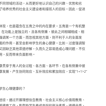
不同领域的活动，从而更好地认识自己的兴趣、优势和劣
了培养优秀的社会主义建设者和接班人的目标。因此，促进
体现，也是蕴含在五育之中的内在要求。五育是一个有机整
的，在功能上是独立的，且各有侧重，彼此之间相辅相成、相
强调某一个方面，而忽视其他方面，则不利于人的全面发
面的作用，甚至会影响学生的身心健康。比如，过度强调智
又因缺乏其他渠道纾解，久而久之容易造成心理问题，不仅
用，反而带来负面影响。
康贯穿于育人的全过程、各方面、各环节，在各有侧重中彼
发展，产生协同效应、互补效应和累加效应，实现“1+1>2”
学生心理健康的？
途径。通过开展理想信念教育、社会主义核心价值观教育、
等德育工作，能帮助学生养成良好的政治素质、道德品质、