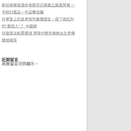
新加坡葡萄酒年夜師洪日億嵐工廠直營瀚 一
手研討藥品一手品鑒佳釀
升學宴上的高考核包養價錢生，成了收紅包
的“東西人”？_中國網
往復峇淡船票價漲 港灣中間兌換商台北秀傳
健檢喊苦
近期留言
尚無留言可供顯示。