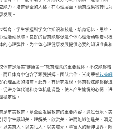
应能力，培育健全的人格，在心理层面，德育成果将转化为
康发展。
过智育，学生掌握科学文化知识和技能，培育记忆、思维、
心理活动范畴。良好的智育能够促进个体心理活动朝着积极
体的心理弹性，为个体心理健康发展提供必要的知识准备和
校体育是落实“健康第一”教育理念的重要载体，不仅能够增
，而且体育中包含了顽强拼搏、团队合作、崇尚荣誉
包養網
好心理品质的培育。此外，有研究发现，体育锻炼能够促进
，促进身体代谢和身体机能调整，使人产生愉悦的心情，进
理稳定性。
育是审美教育，是全面发展教育的重要内容，通过音乐、美
引导学生感知美、理解美、欣赏美，进而能够创造美，满足
，以美育人、以美化人、以美培元，丰富人的精神世界，陶