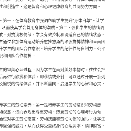
性和创造性，这是智育和心理健康教育的共同努力方向。
。第一，在体育教育中强调帮助学生提升“身体自尊”。让学
念，从而使其学会善用身体的潜质。第二，强化学生的情绪调
放、对抗消极情绪，学会有效控制和调适自己的情绪状态。
生通过参加体育运动培养愈挫愈勇的顽强拼搏精神和直面困
升学生的团队合作意识。培养学生的纪律性与自制力、公平
识和团队合作精神。
生的审美心理过程。因为学生在面对美好事物时，往往会把
后再进行欣赏和体验，即移情或外射。可以通过开展一系列
及愉悦的情绪体验，并不断熏陶、启迪学生的心智和心灵，
养学生的劳动素养。第一是培养学生的劳动意识和劳动愿
动观念，进而表现出尊重劳动、热爱劳动的心理与行为倾
通过对学生劳动态度、劳动技能和劳动习惯的强化，让学生
养坚强的毅力，从而获得受益终身的心理资本、精神财富。