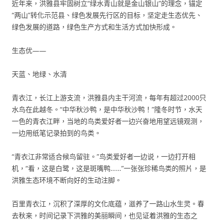
近年来，洪雅县牢固树立“绿水青山就是金山银山”的理念，锚定
“两山”转化示范县、绿色发展先行区的目标，坚定走生态优先、
绿色发展的道路，绿色生产方式和生活方式加快形成。
生态优——
天蓝、地绿、水清
青衣江，长江上游支流，洪雅县内主干河流，每年有超过2000只
水鸟在此越冬。“中华秋沙鸭，是中华秋沙鸭！”隆冬时节，水天
一色的青衣江畔，当地的鸟类爱好者一边兴奋地用望远镜观测，
一边用纸笔记录拍到的鸟类。
“青衣江非常适合候鸟留驻。”鸟类爱好者一边说，一边打开相
机，“看，这是白鹭，这是斑嘴鸭……”一张张珍稀鸟类的照片，是
洪雅生态环境不断向好的生动注脚。
百里青衣江，沉积了深厚的文化底蕴，滋养了一路山水生灵。春
去秋来，时间记录下洪雅的美丽瞬间，也见证着洪雅的生态之