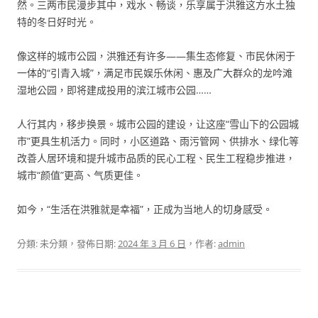
然。三两市民漫步其中，戏水、畅谈，乐享属于洪雅这方水土独
特的冬日好时光。
像这样的城市公园，洪雅还有许多——集生态修复、市民休闲于
一体的“引青入城”，满足市民娱乐休闲、惠及广大群众的龙吟滩
湿地公园，即将建成投用的滨江城市公园……
人行其内，移步换景。城市公园的建设，让这座“雪山下的公园城
市”更具生机活力。同时，小区道路、雨污管网、供排水、绿化等
改善人居环境和提升城市品质的民心工程、民生工程稳步推进，
城市“颜值”更高、气质更佳。
如今，“生活在洪雅就是幸福”，正成为当地人的切身感受。
分類: 未分類，發佈日期:
2024 年 3 月 6 日
，作者:
admin