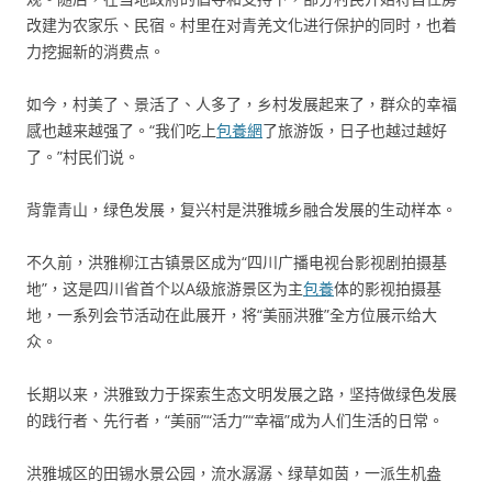
改建为农家乐、民宿。村里在对青羌文化进行保护的同时，也着
力挖掘新的消费点。
如今，村美了、景活了、人多了，乡村发展起来了，群众的幸福
感也越来越强了。“我们吃上
包養網
了旅游饭，日子也越过越好
了。”村民们说。
背靠青山，绿色发展，复兴村是洪雅城乡融合发展的生动样本。
不久前，洪雅柳江古镇景区成为“四川广播电视台影视剧拍摄基
地”，这是四川省首个以A级旅游景区为主
包養
体的影视拍摄基
地，一系列会节活动在此展开，将“美丽洪雅”全方位展示给大
众。
长期以来，洪雅致力于探索生态文明发展之路，坚持做绿色发展
的践行者、先行者，“美丽”“活力”“幸福”成为人们生活的日常。
洪雅城区的田锡水景公园，流水潺潺、绿草如茵，一派生机盎