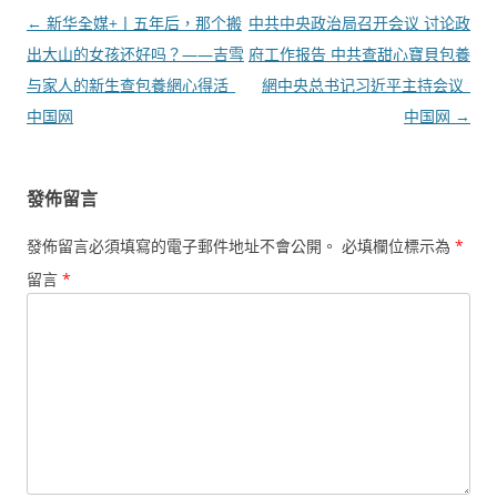
文
←
新华全媒+丨五年后，那个搬
中共中央政治局召开会议 讨论政
章
出大山的女孩还好吗？——吉雪
府工作报告 中共查甜心寶貝包養
導
与家人的新生查包養網心得活_
網中央总书记习近平主持会议_
覽
中国网
中国网
→
發佈留言
發佈留言必須填寫的電子郵件地址不會公開。
必填欄位標示為
*
留言
*