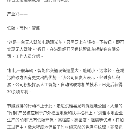
产业兴——
低碳、节约、智能
“这是一台无人驾驶电动观光车，只需要上车轻按一下按钮，即可
实现无人驾驶。”近日，在洪雅经开区道达智能车辆制造有限公
司，工作人员介绍。
“相比一般车辆，智能化交通设备运量大、能耗小、污染轻，在减
污降碳方面有更突出的优势。”该公司负责人表示，经过多年积
累，公司积极探索人工智能、自动驾驶等相关技术，已先后获得
30余项专利。
节能减排的行动不止于此。走进洪雅县龙吟滩湿地公园，大量的
“竹钢”产品被应用于户外模压地板和扶手栏杆上。“洪雅本地企业
生产的‘竹钢’具有低碳环保、高强度、高密度、阻燃等优点，在加
工过程中，极大程度地保留了竹材纯天然的色泽与纹理，非常适