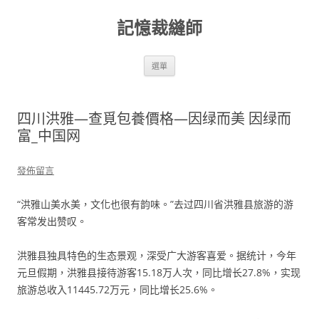
跳
至
記憶裁縫師
主
要
內
容
選單
四川洪雅—查覓包養價格—因绿而美 因绿而
富_中国网
發佈留言
“洪雅山美水美，文化也很有韵味。”去过四川省洪雅县旅游的游
客常发出赞叹。
洪雅县独具特色的生态景观，深受广大游客喜爱。据统计，今年
元旦假期，洪雅县接待游客15.18万人次，同比增长27.8%，实现
旅游总收入11445.72万元，同比增长25.6%。