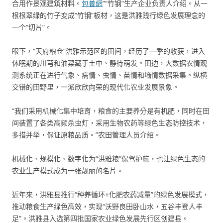
合用作景观建筑材料。
包養網
”“竹钢”生产企业负责人介绍。从一
根根翠绿的竹子变成“竹钢”板材，这是洪雅践行绿色发展理念的
一个“切片”。
眼下，“天府粮仓”洪雅示范区的田间，经历了一季的收获，进入
休眠期的川芎和油菜藏于土中、静待萌发。田边，大数据农情观
测系统正在进行气象、病情、虫情、苗情和墒情数据采集。纵横
交错的田野里，一派欣欣向荣的现代化农业发展景象。
“我们采用机械化集中培育，粮食的主要养分是有机肥，同时在田
间装置了各类高频杀虫灯，采用生物农药等绿色生态防控技术，
多措并举，保证原粮品质。”农田管理人员介绍。
机械化、规模化、数字化为“洪雅粮”保驾护航，也让绿色生态的
农业生产模式成为一张靓丽的名片。
近年来，洪雅县推行“种养循环+化肥农药减量”的绿色发展模式，
推动粮食生产绿色高效，实现“沃野良田卧山水，五谷丰登人丰
足”。洪雅县入选第四批国家农业绿色发展先行区创建县。