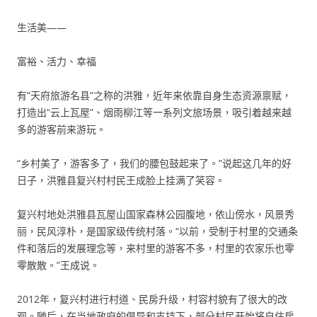
生活美——
富裕、活力、幸福
有“天府旅游名县”之称的洪雅，近年来依靠自身生态资源禀赋，
打造出“云上瓦屋”、烟雨柳江等一系列文旅场景，吸引着越来越
多的游客前来游玩。
“乡村美了，游客多了，我们的腰包鼓起来了。”说起这几年的好
日子，洪雅县复兴村村民王成脸上挂满了笑容。
复兴村地处洪雅县瓦屋山国家森林公园腹地，依山傍水，风景秀
丽，民风淳朴，是国家级传统村落。“以前，受制于村里的交通条
件和落后的发展理念等，来村里的游客不多，村里的农家乐也零
零散散。”王成说。
2012年，复兴村进行村道、民房升级，村容村貌有了很大的改
观。随后，在当地政府的倡导和支持下，部分村民开始将自住房