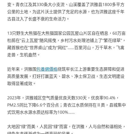
变。青衣江及其330条大小支流、山溪覆盖了洪雅县1800多平方
公里的土地，为这片沃土提供了充足的水源，也为洪雅这座千年
古县注入了长盛不衰的生命活力。
13只野生大熊猫在大熊猫国家公园瓦屋山片区自在栖息，60万亩
杜鹃在“云上瓦屋”随风摇曳，乡村污水处理池铺上了“繁花绿草”，
藏酋猴也在“世界桌山”成为“网红”……百里河山，万千草木，飞禽
走兽，生机盎然。
近年来，洪雅围
包養網價格
绕筑牢长江上游重要生态屏障和促进
高质量发展，打好打赢蓝天、碧水、净土保卫战，生态文明建设
取得显著成效。
2023年，洪雅城区空气质量优良天数330天，优良率90.4%，
PM2.5同比下降6.6个百分点；青衣江水质保持在Ⅱ类，县城集中
式饮用水水源水质达标率为100%……
大地因“绿”而美，人民因“绿”而富，在洪雅，人与自然和谐相处，
绿色生态逐渐成为一道亮丽的风景。