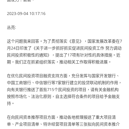
2023-09-04 10:17:16
丛亮:
这个问题我来回答。为了贯彻落实《意见》，国家发展改革委在7
月24日印发了《关于进一步抓好抓实促进民间投资工作 努力调动
民间投资积极性的通知》，提出了17项有针对性的具体措施。近
期，我们正在抓紧组织落实，推动相关工作取得积极进展。
在优化民间投资项目融资支持方面，充分发挥与国家开发银行、
中国工商银行、中信银行等7家银行建立的投贷联动机制的作用，
向有关银行推送了首批715个民间投资的项目，请有关金融机构
按照市场化、法治化原则，自主选择符合条件的项目给予金融支
持。
在向民间资本推荐项目方面，推动各地梳理报送了重大项目清
单、产业项目清单、特许经营项目清单等三张拟向民间资本推介