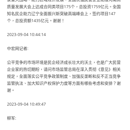
质量发展大会上达成合同类项目175个，总投资1759亿元。全国
知名民企助力辽宁全面振兴新突破高端峰会上，签约项目147
个，总投资额1435亿元。谢谢！
2023-09-04 10:44:14
中宏网记者:
公平竞争的市场环境是民企经济成长壮大的沃土，也是广大民营
企业家的热切期盼，请问市场监管总局在深入贯彻《意见》相关
规定，全面落实公平竞争政策制度、加强反垄断和反不正当竞争
监管执法、加大知识产权保护力度等方面有哪些考虑和安排？谢
谢。
2023-09-04 10:49:47
柳军: