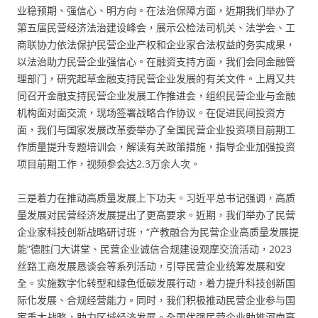
业稳预期、强信心、明方向。在法治保障方面，近期我们举办了
第五届民营经济法治建设峰会，展示公检法司机关、法学会、工
商联协力依法保护民营企业产权和企业家合法权益的务实成果，
以法治助力民营企业强信心。在融资支持方面，我们会同金融管
理部门，研究起草金融支持民营企业发展的有关文件。上周又共
同召开金融支持民营企业发展工作推进会，组织民营企业与金融
机构面对面交流，现场签署战略合作协议。在促进民间投资方
面，我们与国家发展改革委举办了全国民营企业投资项目前期工
作质量提升专题培训会，解读有关政策措施，指导企业加强投资
项目前期工作，视频参会达2.3万余人次。
三是着力在推动高质量发展上下功夫。习近平总书记强调，高质
量发展对民营经济发展提出了更高要求。近期，我们举办了民营
企业家科技创新战略研讨班，“产教融合为民营企业高质量发展提
能”德胜门大讲堂、民营企业诚信合规建设观摩交流活动，2023
丝路工商发展恳谈会等系列活动，引导民营企业统筹发展和安
全。实施数字化转型和绿色低碳发展行动，着力提升科技创新国
际化发展、合规经营能力。同时，我们积极推动民营企业参与国
家重大战略，助力区域经济发展。全国优强民营企业助推河南高