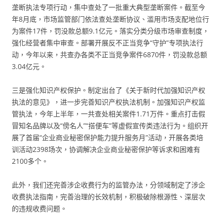
垄断执法专项行动，集中查处了一批重大典型垄断案件。截至今
年8月底，市场监管部门依法查处垄断协议、滥用市场支配地位行
为案件17件，罚没款总额9.1亿元。落实分类分级市场审查制度，
强化经营者集中审查。部署开展反不正当竞争“守护”专项执法行
动，今年以来，共查办各类不正当竞争案件6870件，罚没款总额
3.04亿元。
三是强化知识产权保护。制定出台了《关于新时代加强知识产权
执法的意见》，进一步完善知识产权执法机制。加强知识产权监
管执法，今年上半年，一共查处相关案件1.71万件。重点打击假
冒知名品牌以及“傍名人”“搭便车”等虚假宣传类违法行为。组织开
展了首届“企业商业秘密保护能力提升服务月”活动，开展各类培
训活动2398场次，协调解决企业商业秘密保护等诉求和困难有
2100多个。
此外，我们还完善涉企收费行为的监管办法，分领域制定了涉企
收费执法指南，完善治理的长效机制，积极破除根源性、深层次
的违规收费问题。