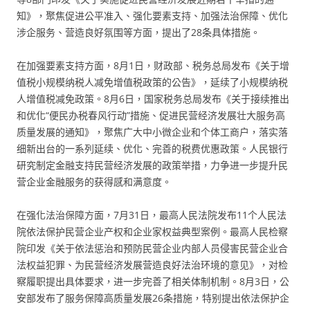
知》，聚焦促进公平准入、强化要素支持、加强法治保障、优化
涉企服务、营造良好氛围等方面，提出了28条具体措施。
在加强要素支持方面，8月1日，财政部、税务总局发布《关于增
值税小规模纳税人减免增值税政策的公告》，延续了小规模纳税
人增值税减免政策。8月6日，国家税务总局发布《关于接续推出
和优化“便民办税春风行动”措施、促进民营经济发展壮大服务高
质量发展的通知》，聚焦广大中小微企业和个体工商户，落实落
细新出台的一系列延续、优化、完善的税费优惠政策。人民银行
研究制定金融支持民营经济发展的政策举措，力争进一步提升民
营企业金融服务的获得感和满意度。
在强化法治保障方面，7月31日，最高人民法院发布11个人民法
院依法保护民营企业产权和企业家权益典型案例。最高人民检察
院印发《关于依法惩治和预防民营企业内部人员侵害民营企业合
法权益犯罪、为民营经济发展营造良好法治环境的意见》，对检
察履职提出具体要求，进一步完善了相关体制机制。8月3日，公
安部发布了服务保障高质量发展26条措施，特别提出依法保护企