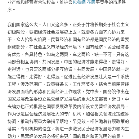
业产权和经营者合法权益，维护公
包養網 花園
平竞争的市场秩
序。
我们国家这么大、人口又这么多，正处于并将长期处于社会主义
初级阶段，要把经济社会发展搞上去，就要各方面齐心协力来
干，众人拾柴火焰高。民营经济和国有经济都是国民经济的重要
组成部分，在社会主义市场经济环境下，国有经济、民营经济各
有优势、各具特色，如鸟之两翼、车之两轮、缺一不可，只有这
两部分相互协调、共同发展，中国的经济才能走得稳、走得好、
走得远，也只要这两部分相互协调、共同发展，中国经济就一定
能走得稳、走得好、走得远。促进民营经济发展壮大是一个系统
工程，涉及范围广、政策链条长、工作环节多。结合当前民营经
济发展面临的形势和民营经济工作现状，党中央、国务院作出在
国家发展改革委设立民营经济发展局的重大决策部署。近日，中
央编办也正式批复在国家发展改革委内部设立民营经济发展局，
作为促进民营经济发展壮大的专门机构，加强相关领域政策统筹
协调，推动各项重大举措早落地、早见效。相信随着各项政策的
落实、专职机构的设立，将进一步激发民营经济发展活力和内生
动力，民营经济发展必将迎来更广阔的舞台和更光明的前景。