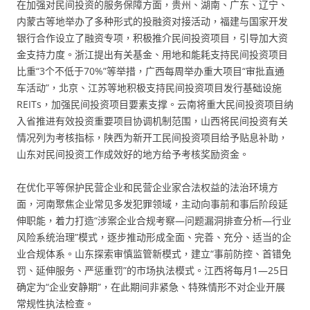
在加强对民间投资的服务保障方面，贵州、湖南、广东、辽宁、
内蒙古等地举办了多种形式的投融资对接活动，福建与国家开发
银行合作设立了融资专项，积极推介民间投资项目，引导加大资
金支持力度。浙江提出有关基金、用地和能耗支持民间投资项目
比重“3个不低于70%”等举措，广西每周举办重大项目“审批直通
车活动”，北京、江苏等地积极支持民间投资项目发行基础设施
REITs，加强民间投资项目要素支撑。云南将重大民间投资项目纳
入省推进有效投资重要项目协调机制范围，山西将民间投资有关
情况列为考核指标，陕西为新开工民间投资项目给予贴息补助，
山东对民间投资工作成效好的地方给予考核奖励资金。
在优化平等保护民营企业和民营企业家合法权益的法治环境方
面，河南聚焦企业常见多发犯罪领域，主动向事前和事后阶段延
伸职能，着力打造“涉案企业合规考察—问题漏洞排查分析—行业
风险系统治理”模式，逐步推动形成全面、完善、充分、适当的企
业合规体系。山东探索审慎监管新模式，建立“事前防控、首错免
罚、延伸服务、严惩重罚”的市场执法模式。江西将每月1—25日
确定为“企业安静期”，在此期间非紧急、特殊情形不对企业开展
常规性执法检查。