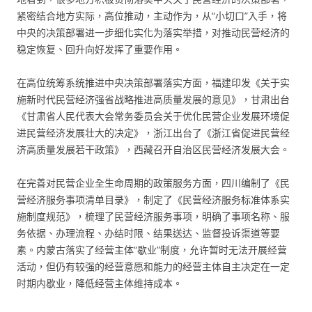
紧密结合地方实际，高位推动，主动作为，从“小切口”入手，将
中央的决策部署进一步细化实化为落实举措，对推动民营经济的
稳定恢复、回升向好发挥了重要作用。
在高位统筹系统推进中央决策部署落实方面，福建印发《关于实
施新时代民营经济强省战略推进高质量发展的意见》，甘肃出台
《甘肃省人民代表大会常务委员会关于优化民营企业发展环境促
进民营经济发展壮大的决定》，浙江出台了《浙江省促进民营经
济高质量发展若干政策》，西藏召开自治区民营经济发展大会。
在完善对民营企业全生命周期的政策服务方面，四川编制了《民
营经济服务事项清单目录》，制定了《民营经济服务标准体系实
施制度规范》，梳理了民营经济服务事项，明确了事项名称、服
务依据、办理流程、办结时限、结果送达、监督投诉渠道等要
素。内蒙古落实了经营主体“歇业”制度，允许暂时无法开展经营
活动，但仍有较强的经营意愿和能力的经营主体自主决定在一定
时期内歇业，降低经营主体维持成本。