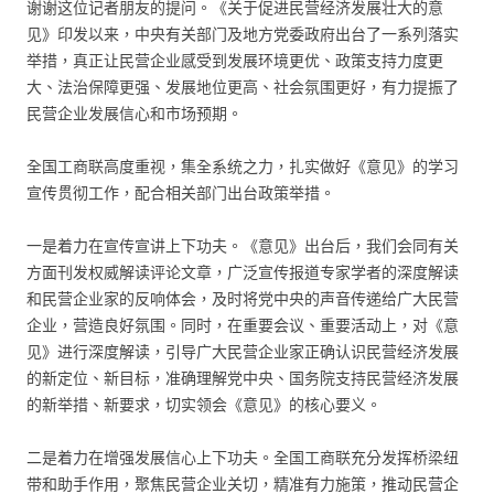
谢谢这位记者朋友的提问。《关于促进民营经济发展壮大的意
见》印发以来，中央有关部门及地方党委政府出台了一系列落实
举措，真正让民营企业感受到发展环境更优、政策支持力度更
大、法治保障更强、发展地位更高、社会氛围更好，有力提振了
民营企业发展信心和市场预期。
全国工商联高度重视，集全系统之力，扎实做好《意见》的学习
宣传贯彻工作，配合相关部门出台政策举措。
一是着力在宣传宣讲上下功夫。《意见》出台后，我们会同有关
方面刊发权威解读评论文章，广泛宣传报道专家学者的深度解读
和民营企业家的反响体会，及时将党中央的声音传递给广大民营
企业，营造良好氛围。同时，在重要会议、重要活动上，对《意
见》进行深度解读，引导广大民营企业家正确认识民营经济发展
的新定位、新目标，准确理解党中央、国务院支持民营经济发展
的新举措、新要求，切实领会《意见》的核心要义。
二是着力在增强发展信心上下功夫。全国工商联充分发挥桥梁纽
带和助手作用，聚焦民营企业关切，精准有力施策，推动民营企