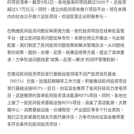
的项目清单。截至9月2日，各地报来的项目超过3500个，总投资
超过3.7万亿元。同时，建立向民间资本推介项目平台，将在本周
内向社会公开推介这批项目，欢迎民营企业积极参与。
在畅通民间投资问题反映渠道方面，依托投资项目在线审批监管
平台，建立民间投资问题反映专栏，本周也将公开推出。与此相
配套，我们制定了民间投资问题收集和解决管理办法，从问题线
索的收集、甄别、办理、反馈、结果运用等方面，提出了具体要
求，力争形成问题线索“收集—反馈—解决”的闭环管理机制。
在推动民间投资项目发行基础设施领域不动产投资信托基金
（REITs）方面，加强前期辅导工作力度，积极推动民间投资项目
发行基础设施REITs。近日，向证监会推荐了金风科技风力发电项
目，这是推荐的首单民间投资清洁能源REITs项目。同时，各地也
上报了一批民间投资基础设施REITs项目，涵盖了清洁能源、大数
据中心、消费基础设施、仓储物流、产业园区等多个行业类别，
我们正在抓紧委托相关方面开展评估，力争尽快向证监会推荐更
多符合条件的民间投资项目。