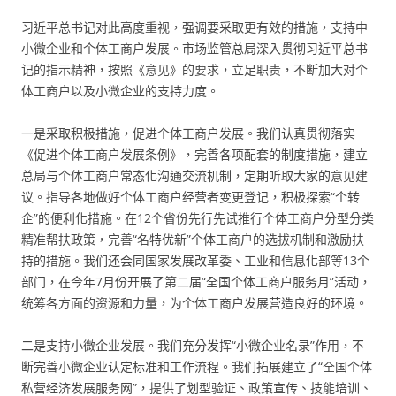
习近平总书记对此高度重视，强调要采取更有效的措施，支持中
小微企业和个体工商户发展。市场监管总局深入贯彻习近平总书
记的指示精神，按照《意见》的要求，立足职责，不断加大对个
体工商户以及小微企业的支持力度。
一是采取积极措施，促进个体工商户发展。我们认真贯彻落实
《促进个体工商户发展条例》，完善各项配套的制度措施，建立
总局与个体工商户常态化沟通交流机制，定期听取大家的意见建
议。指导各地做好个体工商户经营者变更登记，积极探索“个转
企”的便利化措施。在12个省份先行先试推行个体工商户分型分类
精准帮扶政策，完善“名特优新”个体工商户的选拔机制和激励扶
持的措施。我们还会同国家发展改革委、工业和信息化部等13个
部门，在今年7月份开展了第二届“全国个体工商户服务月”活动，
统筹各方面的资源和力量，为个体工商户发展营造良好的环境。
二是支持小微企业发展。我们充分发挥“小微企业名录”作用，不
断完善小微企业认定标准和工作流程。我们拓展建立了“全国个体
私营经济发展服务网”，提供了划型验证、政策宣传、技能培训、