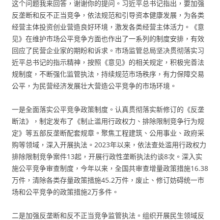
这个问题我来回答，谢谢你的提问。习近平总书记指出，要加强
反垄断和反不正当竞争，依法规范和引导资本健康发展，为各类
经营主体投资创业营造良好环境，激发各类经营主体活力。《意
见》在维护市场公平竞争方面也作出了一系列的制度安排，有效
回应了民营企业家的期盼和诉求。市场监管总局坚决贯彻落实习
近平总书记的指示精神，按照《意见》的相关规定，积极完善法
规制度，不断强化监管执法，持续规范市场秩序，有力保障交易
公平，为民营经济发展壮大营造公平竞争的市场环境。
一是全面落实公平竞争政策制度。认真贯彻落实新修订的《反垄
断法》，制定发布了《制止滥用行政权力、排除限制竞争行为规
定》等五部反垄断配套规章。聚焦工程建筑、公用事业、政府采
购等领域，深入开展执法。2023年以来，依法查处滥用行政权力
排除限制竞争案件13起，开展行政性垄断执法约谈8次。深入实
施公平竞争审查制度，今年以来，全国共审查增量政策措施16.38
万件，清除各类存量政策措施45.2万件，废止、修订妨碍统一市
场和公平竞争的政策措施2万多件。
二是加强反垄断和反不正当竞争监管执法。组织开展民生领域反