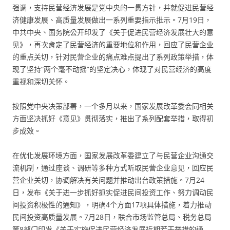
强调，支持民营经济发展是党中央的一贯方针，并就促进民营经
济健康发展、高质量发展做出一系列重要指示批示。7月19日，
中共中央、国务院公开印发了《关于促进民营经济发展壮大的意
见》，再次肯定了民营经济的重要地位和作用，回应了民营企业
的重点关切，针对民营企业的痛点难点提出了系列政策举措，体
现了坚持“两个毫不动摇”的坚定决心，体现了对民营经济的高度
重视和深切关怀。
按照党中央决策部署，一个多月以来，国家发展改革委会同相关
方面坚决抓好《意见》贯彻落实，推出了系列配套举措，取得初
步成效。
在优化发展环境方面，国家发展改革委建立了与民营企业沟通交
流机制，通过座谈、调研等多种方式听取民营企业意见，回应民
营企业关切，协调解决有关问题并推动出台政策措施。7月24
日，发布《关于进一步抓好抓实促进民间投资工作、努力调动民
间投资积极性的通知》，明确4个方面17项具体措施，着力推动
民间投资高质量发展。7月28日，联合市场监管总局、税务总局
等8部门印发《关于实施促进民营经济发展近期若干举措的通