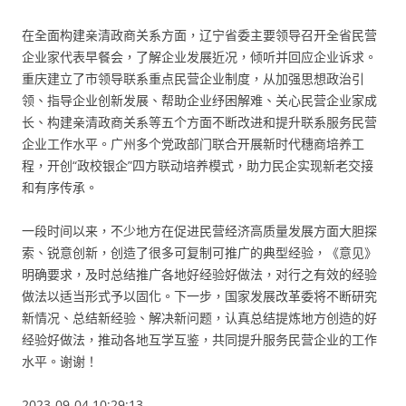
在全面构建亲清政商关系方面，辽宁省委主要领导召开全省民营
企业家代表早餐会，了解企业发展近况，倾听并回应企业诉求。
重庆建立了市领导联系重点民营企业制度，从加强思想政治引
领、指导企业创新发展、帮助企业纾困解难、关心民营企业家成
长、构建亲清政商关系等五个方面不断改进和提升联系服务民营
企业工作水平。广州多个党政部门联合开展新时代穗商培养工
程，开创“政校银企”四方联动培养模式，助力民企实现新老交接
和有序传承。
一段时间以来，不少地方在促进民营经济高质量发展方面大胆探
索、锐意创新，创造了很多可复制可推广的典型经验，《意见》
明确要求，及时总结推广各地好经验好做法，对行之有效的经验
做法以适当形式予以固化。下一步，国家发展改革委将不断研究
新情况、总结新经验、解决新问题，认真总结提炼地方创造的好
经验好做法，推动各地互学互鉴，共同提升服务民营企业的工作
水平。谢谢！
2023-09-04 10:29:13