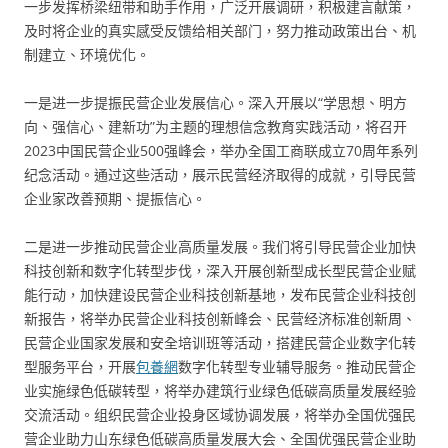
一步发挥桥梁纽带和助手作用，广泛开展调研，积极建言献策，
及时将企业的真实感受反馈给相关部门，努力推动政策出台、机
制建立、环境优化。
一是进一步提振民营企业发展信心。深入开展以“学思想、明方
向、强信心、建新功”为主题的理想信念教育实践活动，将召开
2023中国民营企业500强峰会，举办全国工商联成立70周年系列
纪念活动。通过这些活动，展示民营经济取得的成就，引导民营
企业家改善预期、提振信心。
二是进一步推动民营企业高质量发展。我们将引导民营企业加快
科技创新和数字化转型步伐，深入开展创新型成长型民营企业赋
能行动，加快建设民营企业科技创新基地，发布民营企业科技创
新报告，将举办民营企业科技创新峰会、民营经济标准创新周、
民营企业国家发展和安全培训班等活动，搭建民营企业数字化转
型服务平台，开展
包養網
数字化转型专业辅导服务。推动民营企
业实施绿色低碳转型，将举办建筑行业绿色低碳高质量发展经验
交流活动。组织民营企业投身区域协调发展，将举办全国优强民
营企业助力山东绿色低碳高质量发展大会、全国优强民营企业助