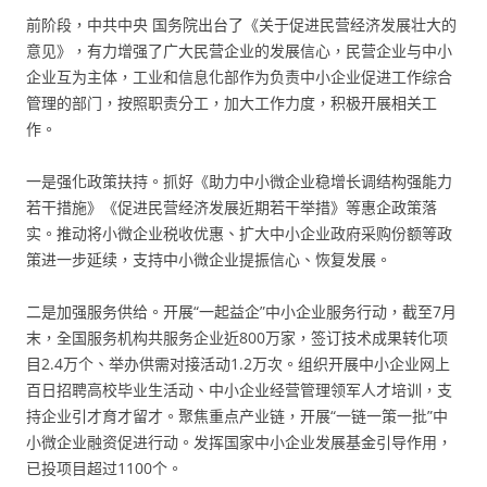
前阶段，中共中央 国务院出台了《关于促进民营经济发展壮大的
意见》，有力增强了广大民营企业的发展信心，民营企业与中小
企业互为主体，工业和信息化部作为负责中小企业促进工作综合
管理的部门，按照职责分工，加大工作力度，积极开展相关工
作。
一是强化政策扶持。抓好《助力中小微企业稳增长调结构强能力
若干措施》《促进民营经济发展近期若干举措》等惠企政策落
实。推动将小微企业税收优惠、扩大中小企业政府采购份额等政
策进一步延续，支持中小微企业提振信心、恢复发展。
二是加强服务供给。开展“一起益企”中小企业服务行动，截至7月
末，全国服务机构共服务企业近800万家，签订技术成果转化项
目2.4万个、举办供需对接活动1.2万次。组织开展中小企业网上
百日招聘高校毕业生活动、中小企业经营管理领军人才培训，支
持企业引才育才留才。聚焦重点产业链，开展“一链一策一批”中
小微企业融资促进行动。发挥国家中小企业发展基金引导作用，
已投项目超过1100个。