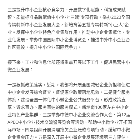
三是提升中小企业核心竞争力。开展数字化赋能、科技成果赋
智、质量标准品牌赋值中小企业“三赋”专项行动。举办2023全国
专精特新中小企业发展大会，新培育第五批专精特新“小巨人”企
业。发挥中小企业特色产业集群作用，推动中小企业集聚化、专
业化发展。举办中国国际中小企业博览会，推进中外中小企业合
作区建设，提升中小企业国际竞争力。
接下来，工业和信息化部还将重点开展以下工作。促进民营中小
微企业发展：
一是狠抓政策落实，近期，我部将开展全国减轻企业负担和促进
中小企业发展综合督查，督促惠企政策落地见效。二是健全服务
体系，建设全国一体化中小微企业公共服务平台，形成政策直
享、诉求直办、服务直达的服务模式。新培育100家左右中小企
业特色产业集群。三是举办中德中小企业交流合作大会、第12届
APEC中小企业技术交流暨展览会等活动，帮助中小微企业开拓国
际市场。四是组织开展清理拖欠企业账款专项行动，缓解中小微
企业资金压力。五是深入开展中小微企业发展环境第三方评估，