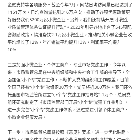
金融支持等各项服务。截至今年7月，网站日均访问量已经达到了
1151万次，日均查询量达到316万户次，推动了各项优惠政策更
好服务我们5200万家小微企业。另外，我们还持续开展“小微企
业质量管理体系认证提升行动”。2022年引导各地出台了545项配
套激励政策，精准帮扶2.1万家小微企业，推动相关小微企业营收
平均增长了12%，年产销量平均提升13%，利润率平均提升
10%。
三是加强小微企业、个体工商户、专业市场党建工作。今年以
来，市场监管总局在中央组织部和中央社会工作部的指导下，全
面加强“小个专”党建工作，不断扩大党的组织和工作覆盖，目前
全国已经有“小个专”党组织30万个，党员将近300万名。我们还依
托全国市场监管所建立“小个专”党建工作指导站2.1万个。总局党
组还研究制定了《市场监管部门开展“小个专”党建工作指引》，
进一步完善“小个专”党建工作体系，通过党建引领个体工商户、
小微企业健康发展。
下一步，市场监管总局将按照《意见》要求，进一步优化鼓励、
支持、引导个体工商户、小微企业发展的各项制度措施；进一步